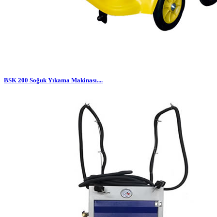
BSK 200 Soğuk Yıkama Makinası....