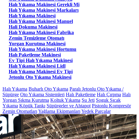
Halı Yıkama Makinesi Gerekli Mi
Halı Yıkama Makinesi Markaları
Halı Yıkama Makinesi
Halı Yıkama Makinesi Manuel
Hali Dokuma Makinesi
Halı Yıkama Makinesi Fabrika
Zemin Temizleme Otomatı
Yorgan Kurutma Makinesi
Halı Yıkama Makinesi Hortumu
Halı Paketleme Makinesi
Ev Tipi Halı Yıkama Makinesi
Halı Yıkama Makinesi Lidl
Halı Yıkama Makinesi Ev Tipi
Jetonlu Oto Yıkama Makinesi
Halı Yıkama
Buharlı Oto Yıkama
Paralı Jetonlu Oto Yıkama /
Süpürge
Oto Yıkama Sistemleri
Halı Paketleme
Halı Çırpma
Halı
Yorgan Sıkma Kurutma
Koltuk Yıkama
Su Jeti
Soguk Sıcak
Yıkama
Köpük Tankı
Süpürgeler ve Ahtapot
Pistonlu Kompresör
Zemin Otomatları
Yağlama Ekipmanları
Yedek Parçalar