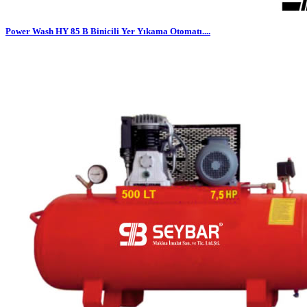
Power Wash HY 85 B Binicili Yer Yıkama Otomatı....