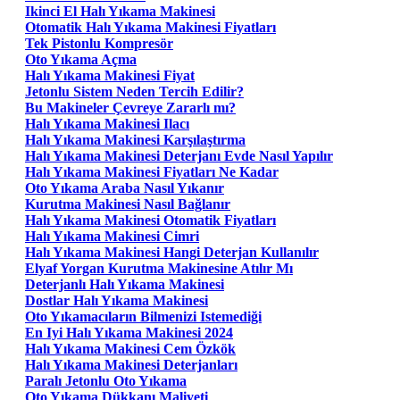
Ikinci El Halı Yıkama Makinesi
Otomatik Halı Yıkama Makinesi Fiyatları
Tek Pistonlu Kompresör
Oto Yıkama Açma
Halı Yıkama Makinesi Fiyat
Jetonlu Sistem Neden Tercih Edilir?
Bu Makineler Çevreye Zararlı mı?
Halı Yıkama Makinesi Ilacı
Halı Yıkama Makinesi Karşılaştırma
Halı Yıkama Makinesi Deterjanı Evde Nasıl Yapılır
Halı Yıkama Makinesi Fiyatları Ne Kadar
Oto Yıkama Araba Nasıl Yıkanır
Kurutma Makinesi Nasıl Bağlanır
Halı Yıkama Makinesi Otomatik Fiyatları
Halı Yıkama Makinesi Cimri
Halı Yıkama Makinesi Hangi Deterjan Kullanılır
Elyaf Yorgan Kurutma Makinesine Atılır Mı
Deterjanlı Halı Yıkama Makinesi
Dostlar Halı Yıkama Makinesi
Oto Yıkamacıların Bilmenizi Istemediği
En Iyi Halı Yıkama Makinesi 2024
Halı Yıkama Makinesi Cem Özkök
Halı Yıkama Makinesi Deterjanları
Paralı Jetonlu Oto Yıkama
Oto Yıkama Dükkanı Maliyeti