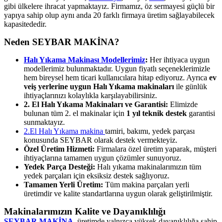
gibi ülkelere ihracat yapmaktayız. Firmamız, öz sermayesi güçlü bir
yapıya sahip olup aynı anda 20 farklı firmaya üretim sağlayabilecek
kapasitededir.
Neden SEYBAR MAKİNA?
Halı Yıkama Makinası Modellerimiz
:
Her ihtiyaca uygun
modellerimiz bulunmaktadır. Uygun fiyatlı seçeneklerimizle
hem bireysel hem ticari kullanıcılara hitap ediyoruz. Ayrıca
ev
veiş yerlerine uygun Halı Yıkama makinaları
ile günlük
ihtiyaçlarınızı kolaylıkla karşılayabilirsiniz.
2. El Halı Yıkama Makinaları ve Garantisi:
Elimizde
bulunan tüm 2. el makinalar için
1 yıl teknik destek
garantisi
sunmaktayız.
2.El Halı Yıkama makina
tamiri, bakımı, yedek parçası
konusunda SEYBAR olarak destek vermekteyiz.
Özel Üretim Hizmeti:
Firmalara özel üretim yaparak, müşteri
ihtiyaçlarına tamamen uygun çözümler sunuyoruz.
Yedek Parça Desteği:
Halı yıkama makinalarımızın tüm
yedek parçaları için eksiksiz destek sağlıyoruz.
Tamamen Yerli Üretim:
Tüm makina parçaları yerli
üretimdir ve kalite standartlarına uygun olarak geliştirilmiştir.
Makinalarımızın Kalite ve Dayanıklılığı
SEYBAR MAKİNA
, üretimde yalnızca yüksek dayanıklılığa sahip