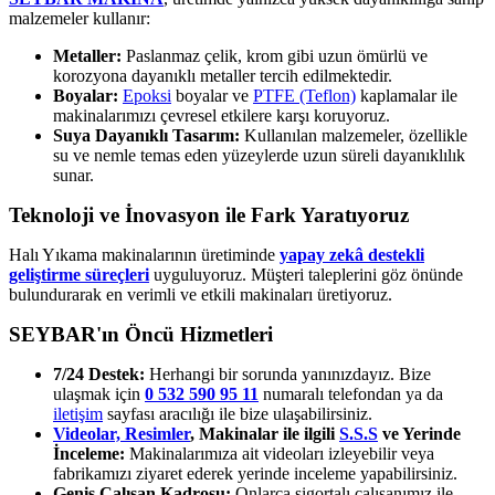
malzemeler kullanır:
Metaller:
Paslanmaz çelik, krom gibi uzun ömürlü ve
korozyona dayanıklı metaller tercih edilmektedir.
Boyalar:
Epoksi
boyalar ve
PTFE (Teflon)
kaplamalar ile
makinalarımızı çevresel etkilere karşı koruyoruz.
Suya Dayanıklı Tasarım:
Kullanılan malzemeler, özellikle
su ve nemle temas eden yüzeylerde uzun süreli dayanıklılık
sunar.
Teknoloji ve İnovasyon ile Fark Yaratıyoruz
Halı Yıkama makinalarının üretiminde
yapay zekâ destekli
geliştirme süreçleri
uyguluyoruz. Müşteri taleplerini göz önünde
bulundurarak en verimli ve etkili makinaları üretiyoruz.
SEYBAR'ın Öncü Hizmetleri
7/24 Destek:
Herhangi bir sorunda yanınızdayız. Bize
ulaşmak için
0 532 590 95 11
numaralı telefondan ya da
iletişim
sayfası aracılığı ile bize ulaşabilirsiniz.
Videolar,
Resimler
, Makinalar ile ilgili
S.S.S
ve Yerinde
İnceleme:
Makinalarımıza ait videoları izleyebilir veya
fabrikamızı ziyaret ederek yerinde inceleme yapabilirsiniz.
Geniş Çalışan Kadrosu:
Onlarca sigortalı çalışanımız ile