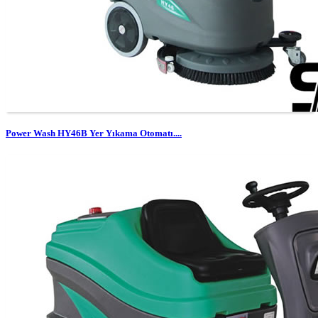
Power Wash HY46B Yer Yıkama Otomatı....