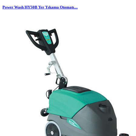
Power Wash HY50B Yer Yıkama Otomatı....