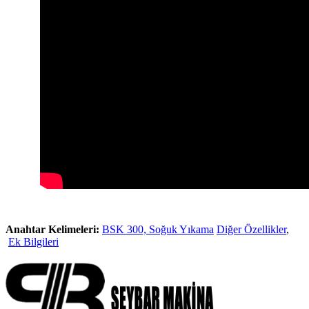
Anahtar Kelimeleri:
BSK 300, Soğuk Yıkama
Diğer Özellikler
,
Ek Bilgileri