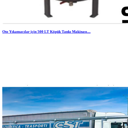
Oto Yıkamacılar için 500 LT Köpük Tankı Makinası....