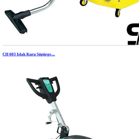
CH 603 Islak Kuru Süpürge....