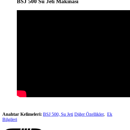
BSJ 500 Su Jeti Makinası
Anahtar Kelimeleri:
BSJ 500, Su Jeti
Diğer Özellikler
,
Ek
Bilgileri