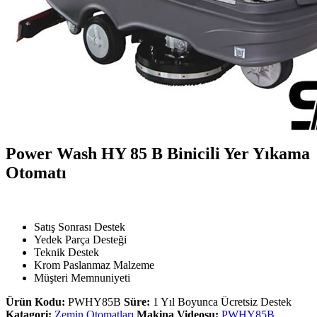
Power Wash HY 85 B Binicili Yer Yıkama
Otomatı
Satış Sonrası Destek
Yedek Parça Desteği
Teknik Destek
Krom Paslanmaz Malzeme
Müşteri Memnuniyeti
Ürün Kodu:
PWHY85B
Süre:
1 Yıl Boyunca Ücretsiz Destek
Katagori:
Zemin Otomatları
Makina Videosu:
PWHY85B