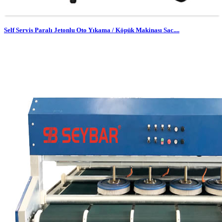
Self Servis Paralı Jetonlu Oto Yıkama / Köpük Makinası Sac....