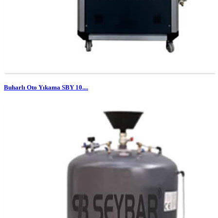
Buharlı Oto Yıkama SBY 10....