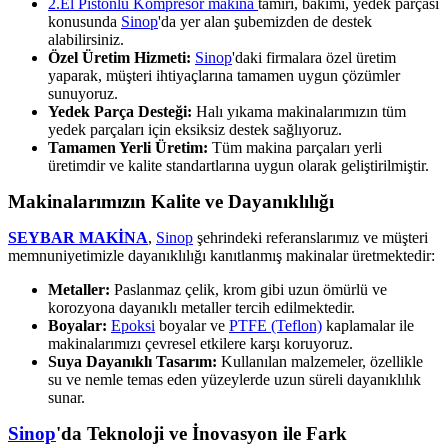
2.El Pistonlu Kompresör makina
tamiri, bakımı, yedek parçası
konusunda
Sinop
'da yer alan şubemizden de destek
alabilirsiniz.
Özel Üretim Hizmeti:
Sinop
'daki firmalara özel üretim
yaparak, müşteri ihtiyaçlarına tamamen uygun çözümler
sunuyoruz.
Yedek Parça Desteği:
Halı yıkama makinalarımızın tüm
yedek parçaları için eksiksiz destek sağlıyoruz.
Tamamen Yerli Üretim:
Tüm makina parçaları yerli
üretimdir ve kalite standartlarına uygun olarak geliştirilmiştir.
Makinalarımızın Kalite ve Dayanıklılığı
SEYBAR MAKİNA
,
Sinop
şehrindeki referanslarımız ve müşteri
memnuniyetimizle dayanıklılığı kanıtlanmış makinalar üretmektedir:
Metaller:
Paslanmaz çelik, krom gibi uzun ömürlü ve
korozyona dayanıklı metaller tercih edilmektedir.
Boyalar:
Epoksi
boyalar ve
PTFE (Teflon)
kaplamalar ile
makinalarımızı çevresel etkilere karşı koruyoruz.
Suya Dayanıklı Tasarım:
Kullanılan malzemeler, özellikle
su ve nemle temas eden yüzeylerde uzun süreli dayanıklılık
sunar.
Sinop
'da Teknoloji ve İnovasyon ile Fark