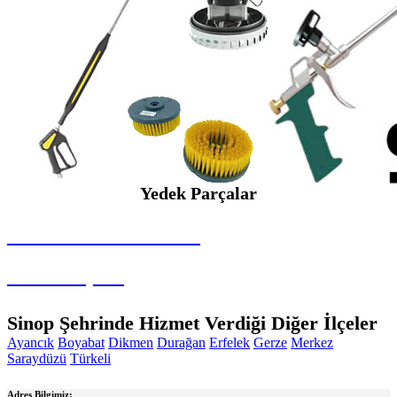
Yedek Parçalar
SEYBAR MAKİNALARI
Yedek Parçalar
Sinop Şehrinde Hizmet Verdiği Diğer İlçeler
Ayancık
Boyabat
Dikmen
Durağan
Erfelek
Gerze
Merkez
Saraydüzü
Türkeli
Adres Bilgimiz: