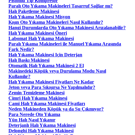
Pistonlu Tip Kompresör
Paralı Oto Yıkama Makineleri Tasarruf Sağlar mı?
Halı Paketleme Makinesi
Halı Yıkama Makinesi Misyon
Kışın Oto Yıkama Makineleri Nasıl Kullanılır?
Hangi Durumlarda Oto Yıkama Makinesi Arızalanabilir?
Halı Yıkama Makinesi Öneri
Labomat Halı Yıkama Makinesi
Paralı Yıkama Makineleri ile Manuel Yıkama Arasında
Fark Nedir?
Halı Yıkama Makinesi Için Deterjan
Halı Baskı Makinesi
Otomatik Halı Yıkama Makinesi 2 El
Makinedeki Köpük veya Durulama Modu Nasıl
Kullanılır?
Halı Yıkama Makinesi Fiyatları Ne Kadar
Jeton veya Para Sıkışırsa Ne Yapılmalıdır?
Zemin Temizleme Makinesi
Cimri Halı Yıkama Makinesi
Cami Halı Yıkama Makinesi Fiyatları
Neden Makineden Köpük ya da Su Çıkmıyor?
Para Nerede Oto Yıkama
Yün Halı Nasıl Yıkanır
Deterjanlı Halı Yıkama Makinesi
Delonghi Halı Yıkama Makinesi