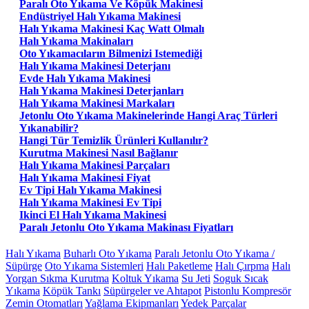
Paralı Oto Yıkama Ve Köpük Makinesi
Endüstriyel Halı Yıkama Makinesi
Halı Yıkama Makinesi Kaç Watt Olmalı
Halı Yıkama Makinaları
Oto Yıkamacıların Bilmenizi Istemediği
Halı Yıkama Makinesi Deterjanı
Evde Halı Yıkama Makinesi
Halı Yıkama Makinesi Deterjanları
Halı Yıkama Makinesi Markaları
Jetonlu Oto Yıkama Makinelerinde Hangi Araç Türleri
Yıkanabilir?
Hangi Tür Temizlik Ürünleri Kullanılır?
Kurutma Makinesi Nasıl Bağlanır
Halı Yıkama Makinesi Parçaları
Halı Yıkama Makinesi Fiyat
Ev Tipi Halı Yıkama Makinesi
Halı Yıkama Makinesi Ev Tipi
Ikinci El Halı Yıkama Makinesi
Paralı Jetonlu Oto Yıkama Makinası Fiyatları
Halı Yıkama
Buharlı Oto Yıkama
Paralı Jetonlu Oto Yıkama /
Süpürge
Oto Yıkama Sistemleri
Halı Paketleme
Halı Çırpma
Halı
Yorgan Sıkma Kurutma
Koltuk Yıkama
Su Jeti
Soguk Sıcak
Yıkama
Köpük Tankı
Süpürgeler ve Ahtapot
Pistonlu Kompresör
Zemin Otomatları
Yağlama Ekipmanları
Yedek Parçalar