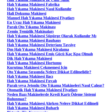
Halı Yıkama Makinesi Fabrika
Halı Yıkama Makinesi Nasıl Kullanılır
Hali Dokuma Makinesi
Manuel Halı Yıkama Makinesi Fiyatları
En Ucuz Halı Yıkama Makinesi
Paralı Oto Yıkama Makinası
Zemin Temizlik Makinaları
Halı Yıkama Makinesi Süpürge Olarak Kullanılır Mı
Halı Yıkama Makinesi Bauhaus
Halı Yıkama Makinesi Deterjanı Tavsiye
Dm Halı Yıkama Makinesi Kiralama
Halı Yıkama Makinesi Emiş Gücü Kaç Kpa Olmalı
Dik Halı Yıkama Makinesi
Halı Yıkama Makinesi Hortumu
Kurutma Makinesi Çekmemesi Için
Oto Yıkama Sırasında Nelere Dikkat Edilmelidir?
Halı Yıkama Makinesi Ilacı
Halı Yıkama Makinesi Fırçalı
Paralı veya Jetonlu Oto Yıkama Makineleri Nasıl Çalışır?
Otomatik Halı Yıkama Makinesi Fiyatları
Neden Bazı Makinelerde Kredi Kartı Ödeme Sistemi
Bulunmaz?
Halı Yıkama Makinesi Alırken Nelere Dikkat Edilmeli
Halı Yıkama Makinesi Buharlı