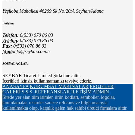
Yeşiloba Mahallesi 46269 Sk No:20/A Seyhan/Adana
İletişim:
Telefon:
0(533) 070 86 03
Telefon:
0(533) 070 86 03
Fax:
0(533) 070 86 03
Mail:
info@seybar.com.tr
SOSYAL AGLAR
SEYBAR Ticaret Limited Şirketine aittir.
İçerikleri izinsiz kullanmamanızı tavsiye ederiz.
ANASAYFA
KURUMSAL
MAKİNALAR
PROJELER
GALERİ
S.S.S.
REFERANSLAR
İLETİŞİM
ADMIN
Sitede yer alan tüm isimler, ürün kodları, semboller, logolar,
tanımlamalar, resimler sadece referans ve bilgi amacıyla
kullanılmakta olup, karşılık gelen hak sahibi üretici firmalara aittir.