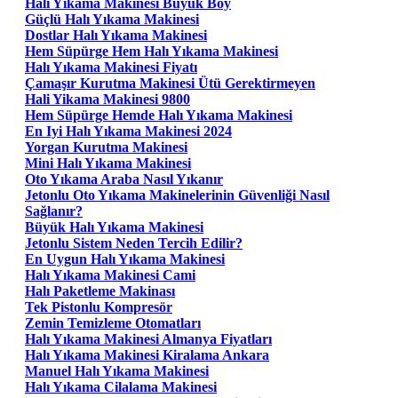
Halı Yıkama Makinesi Büyük Boy
Güçlü Halı Yıkama Makinesi
Dostlar Halı Yıkama Makinesi
Hem Süpürge Hem Halı Yıkama Makinesi
Halı Yıkama Makinesi Fiyatı
Çamaşır Kurutma Makinesi Ütü Gerektirmeyen
Hali Yikama Makinesi 9800
Hem Süpürge Hemde Halı Yıkama Makinesi
En Iyi Halı Yıkama Makinesi 2024
Yorgan Kurutma Makinesi
Mini Halı Yıkama Makinesi
Oto Yıkama Araba Nasıl Yıkanır
Jetonlu Oto Yıkama Makinelerinin Güvenliği Nasıl
Sağlanır?
Büyük Halı Yıkama Makinesi
Jetonlu Sistem Neden Tercih Edilir?
En Uygun Halı Yıkama Makinesi
Halı Yıkama Makinesi Cami
Halı Paketleme Makinası
Tek Pistonlu Kompresör
Zemin Temizleme Otomatları
Halı Yıkama Makinesi Almanya Fiyatları
Halı Yıkama Makinesi Kiralama Ankara
Manuel Halı Yıkama Makinesi
Halı Yıkama Cilalama Makinesi