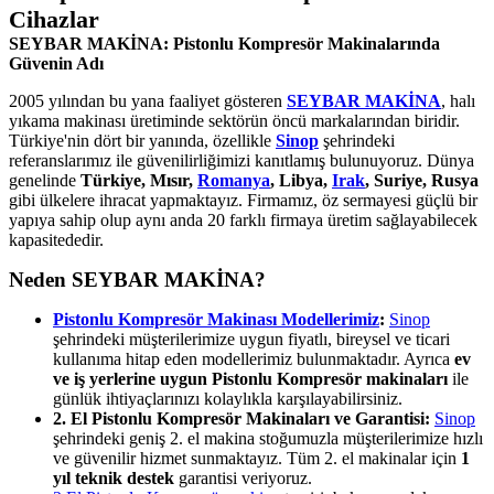
Cihazlar
SEYBAR MAKİNA: Pistonlu Kompresör Makinalarında
Güvenin Adı
2005 yılından bu yana faaliyet gösteren
SEYBAR MAKİNA
, halı
yıkama makinası üretiminde sektörün öncü markalarından biridir.
Türkiye'nin dört bir yanında, özellikle
Sinop
şehrindeki
referanslarımız ile güvenilirliğimizi kanıtlamış bulunuyoruz. Dünya
genelinde
Türkiye, Mısır,
Romanya
, Libya,
Irak
, Suriye, Rusya
gibi ülkelere ihracat yapmaktayız. Firmamız, öz sermayesi güçlü bir
yapıya sahip olup aynı anda 20 farklı firmaya üretim sağlayabilecek
kapasitededir.
Neden SEYBAR MAKİNA?
Pistonlu Kompresör Makinası Modellerimiz
:
Sinop
şehrindeki müşterilerimize uygun fiyatlı, bireysel ve ticari
kullanıma hitap eden modellerimiz bulunmaktadır. Ayrıca
ev
ve iş yerlerine uygun Pistonlu Kompresör makinaları
ile
günlük ihtiyaçlarınızı kolaylıkla karşılayabilirsiniz.
2. El Pistonlu Kompresör Makinaları ve Garantisi:
Sinop
şehrindeki geniş 2. el makina stoğumuzla müşterilerimize hızlı
ve güvenilir hizmet sunmaktayız. Tüm 2. el makinalar için
1
yıl teknik destek
garantisi veriyoruz.