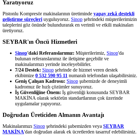
Yaratıyoruz
Pistonlu Kompresör makinalarının üretiminde
yapay zekâ destekli
geliştirme süreçleri
uyguluyoruz.
Sinop
şehrindeki müşterilerimizin
taleplerini göz önünde bulundurarak en verimli ve etkili makinaları
üretiyoruz.
SEYBAR'ın Öncü Hizmetleri
Sinop
'daki Referanslarımız:
Müşterilerimiz,
Sinop
'da
bulunan referanslarımız ile iletişime geçebilir ve
makinalarımızı yerinde inceleyebilirler.
7/24 Destek:
Sinop
şehrinde de hizmet veren destek
ekibimize
0 532 590 95 11
numaralı telefondan ulaşabilirsiniz.
Geniş Çalışan Kadrosu:
Sinop
şubemizde de deneyimli
kadromuz ile hızlı çözümler sunuyoruz.
İş Güvenliğine Önem:
İş güvenliği konusunda SEYBAR
MAKİNA olarak sektörün standartlarının çok üzerinde
uygulamalar yapıyoruz.
Doğrudan Üreticiden Almanın Avantajı
Makinalarımızı
Sinop
şehrindeki şubemizden veya
SEYBAR
MAKİNA
'dan doğrudan alarak ek ücretlerden tasarruf edebilirsiniz.