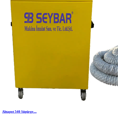
Ahtapot 540 Süpürge....