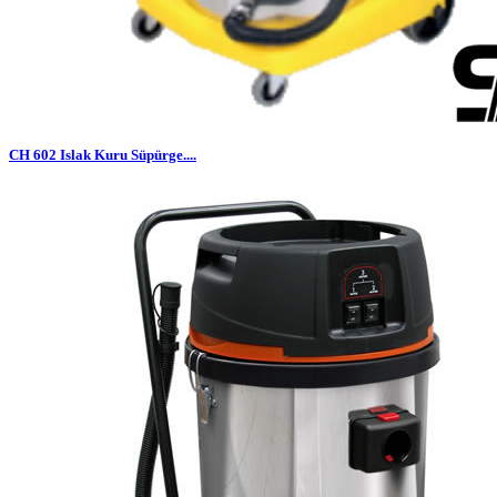
CH 602 Islak Kuru Süpürge....