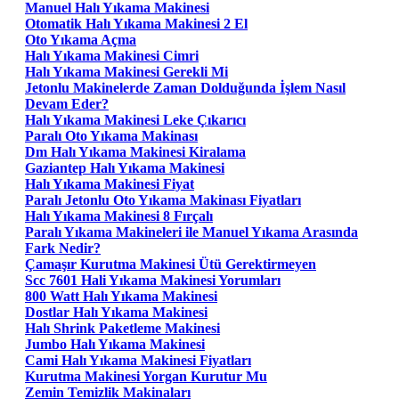
Manuel Halı Yıkama Makinesi
Otomatik Halı Yıkama Makinesi 2 El
Oto Yıkama Açma
Halı Yıkama Makinesi Cimri
Halı Yıkama Makinesi Gerekli Mi
Jetonlu Makinelerde Zaman Dolduğunda İşlem Nasıl
Devam Eder?
Halı Yıkama Makinesi Leke Çıkarıcı
Paralı Oto Yıkama Makinası
Dm Halı Yıkama Makinesi Kiralama
Gaziantep Halı Yıkama Makinesi
Halı Yıkama Makinesi Fiyat
Paralı Jetonlu Oto Yıkama Makinası Fiyatları
Halı Yıkama Makinesi 8 Fırçalı
Paralı Yıkama Makineleri ile Manuel Yıkama Arasında
Fark Nedir?
Çamaşır Kurutma Makinesi Ütü Gerektirmeyen
Scc 7601 Hali Yıkama Makinesi Yorumları
800 Watt Halı Yıkama Makinesi
Dostlar Halı Yıkama Makinesi
Halı Shrink Paketleme Makinesi
Jumbo Halı Yıkama Makinesi
Cami Halı Yıkama Makinesi Fiyatları
Kurutma Makinesi Yorgan Kurutur Mu
Zemin Temizlik Makinaları