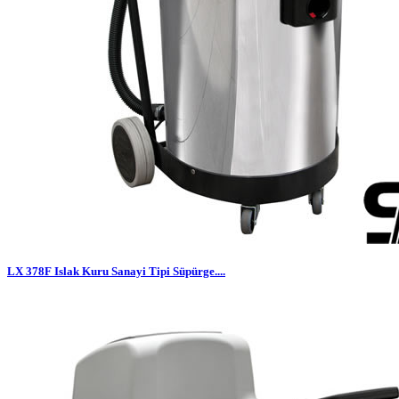
LX 378F Islak Kuru Sanayi Tipi Süpürge....