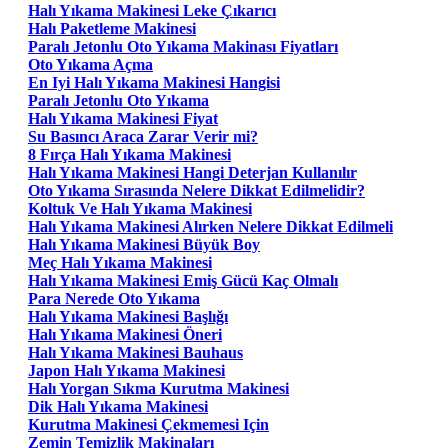
Halı Yıkama Makinesi Leke Çıkarıcı
Halı Paketleme Makinesi
Paralı Jetonlu Oto Yıkama Makinası Fiyatları
Oto Yıkama Açma
En Iyi Halı Yıkama Makinesi Hangisi
Paralı Jetonlu Oto Yıkama
Halı Yıkama Makinesi Fiyat
Su Basıncı Araca Zarar Verir mi?
8 Fırça Halı Yıkama Makinesi
Halı Yıkama Makinesi Hangi Deterjan Kullanılır
Oto Yıkama Sırasında Nelere Dikkat Edilmelidir?
Koltuk Ve Halı Yıkama Makinesi
Halı Yıkama Makinesi Alırken Nelere Dikkat Edilmeli
Halı Yıkama Makinesi Büyük Boy
Meç Halı Yıkama Makinesi
Halı Yıkama Makinesi Emiş Gücü Kaç Olmalı
Para Nerede Oto Yıkama
Halı Yıkama Makinesi Başlığı
Halı Yıkama Makinesi Öneri
Halı Yıkama Makinesi Bauhaus
Japon Halı Yıkama Makinesi
Halı Yorgan Sıkma Kurutma Makinesi
Dik Halı Yıkama Makinesi
Kurutma Makinesi Çekmemesi Için
Zemin Temizlik Makinaları