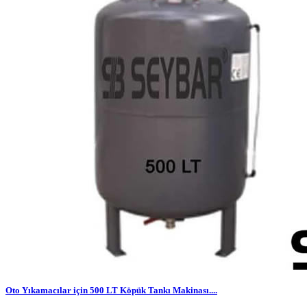
Oto Yıkamacılar için 500 LT Köpük Tankı Makinası....