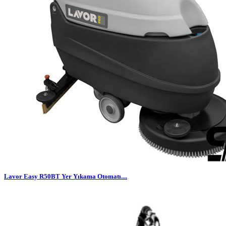
Lavor Easy R50BT Yer Yıkama Otomatı....