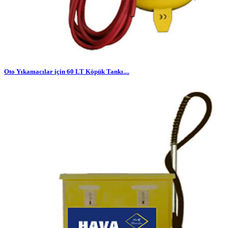
Oto Yıkamacılar için 60 LT Köpük Tankı....