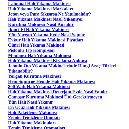
Labomat Halı Yıkama Makinesi
Halı Yıkama Makinesi Markaları
Jeton veya Para Sıkışırsa Ne Yapılmalıdır?
Halı Yıkama Makinesi Nasıl Yıkanıyor
Kurutma Makinesi Nasıl Kurulur
Ikinci El Halı Yıkama Makinesi
Yün Yorgan Yıkama Evde Nasıl Yapılır
Evkur Halı Yıkama Makinesi Fiyatları
Cimri Halı Yıkama Makinesi
Pistonlu Tip Kompresör
Moulinex Halı Yıkama Makinesi
Halı Yıkama Makinesi Kiralama Ankara
Jetonlu Oto Yıkama Makinelerinde Hangi Araç Türleri
Yıkanabilir?
Yorgan Kurutma Makinesi
Hem Süpürge Hemde Halı Yıkama Makinesi
800 Watt Halı Yıkama Makinesi
Halı Yıkama Makinesi Deterjanı Evde Nasıl Yapılır
Çamaşır Kurutma Makinesi Ütü Gerektirmeyen
Yün Halı Nasıl Yıkanır
En Ucuz Halı Yıkama Makinesi
Halı Paketleme Makinası
Zemin Temizleme Otomatı
Halı Yıkama Makinaları
Zemin Temizleme Otomatları