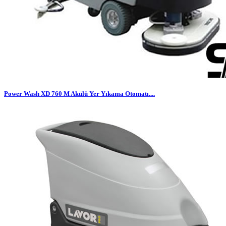
Power Wash XD 760 M Akülü Yer Yıkama Otomatı....