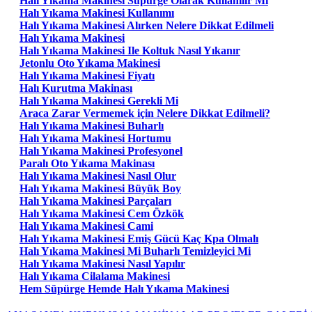
Halı Yıkama Makinesi Süpürge Olarak Kullanılır Mı
Halı Yıkama Makinesi Kullanımı
Halı Yıkama Makinesi Alırken Nelere Dikkat Edilmeli
Halı Yıkama Makinesi
Halı Yıkama Makinesi Ile Koltuk Nasıl Yıkanır
Jetonlu Oto Yıkama Makinesi
Halı Yıkama Makinesi Fiyatı
Halı Kurutma Makinası
Halı Yıkama Makinesi Gerekli Mi
Araca Zarar Vermemek için Nelere Dikkat Edilmeli?
Halı Yıkama Makinesi Buharlı
Halı Yıkama Makinesi Hortumu
Halı Yıkama Makinesi Profesyonel
Paralı Oto Yıkama Makinası
Halı Yıkama Makinesi Nasıl Olur
Halı Yıkama Makinesi Büyük Boy
Halı Yıkama Makinesi Parçaları
Halı Yıkama Makinesi Cem Özkök
Halı Yıkama Makinesi Cami
Halı Yıkama Makinesi Emiş Gücü Kaç Kpa Olmalı
Halı Yıkama Makinesi Mi Buharlı Temizleyici Mi
Halı Yıkama Makinesi Nasıl Yapılır
Halı Yıkama Cilalama Makinesi
Hem Süpürge Hemde Halı Yıkama Makinesi