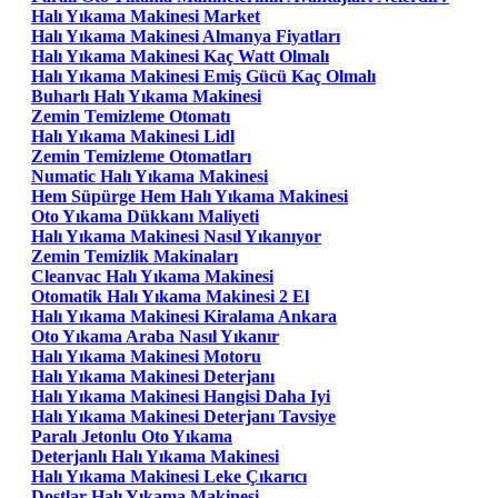
Halı Yıkama Makinesi Market
Halı Yıkama Makinesi Almanya Fiyatları
Halı Yıkama Makinesi Kaç Watt Olmalı
Halı Yıkama Makinesi Emiş Gücü Kaç Olmalı
Buharlı Halı Yıkama Makinesi
Zemin Temizleme Otomatı
Halı Yıkama Makinesi Lidl
Zemin Temizleme Otomatları
Numatic Halı Yıkama Makinesi
Hem Süpürge Hem Halı Yıkama Makinesi
Oto Yıkama Dükkanı Maliyeti
Halı Yıkama Makinesi Nasıl Yıkanıyor
Zemin Temizlik Makinaları
Cleanvac Halı Yıkama Makinesi
Otomatik Halı Yıkama Makinesi 2 El
Halı Yıkama Makinesi Kiralama Ankara
Oto Yıkama Araba Nasıl Yıkanır
Halı Yıkama Makinesi Motoru
Halı Yıkama Makinesi Deterjanı
Halı Yıkama Makinesi Hangisi Daha Iyi
Halı Yıkama Makinesi Deterjanı Tavsiye
Paralı Jetonlu Oto Yıkama
Deterjanlı Halı Yıkama Makinesi
Halı Yıkama Makinesi Leke Çıkarıcı
Dostlar Halı Yıkama Makinesi