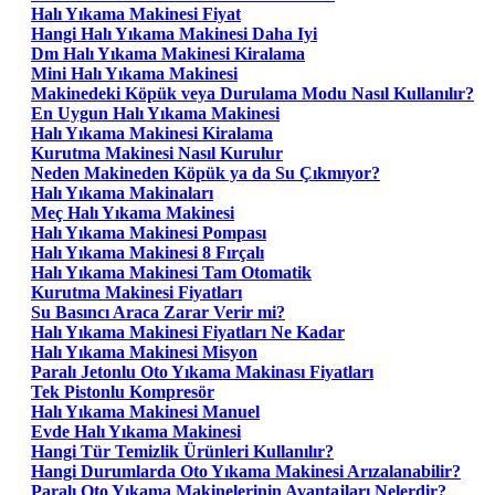
Halı Yıkama Makinesi Fiyat
Hangi Halı Yıkama Makinesi Daha Iyi
Dm Halı Yıkama Makinesi Kiralama
Mini Halı Yıkama Makinesi
Makinedeki Köpük veya Durulama Modu Nasıl Kullanılır?
En Uygun Halı Yıkama Makinesi
Halı Yıkama Makinesi Kiralama
Kurutma Makinesi Nasıl Kurulur
Neden Makineden Köpük ya da Su Çıkmıyor?
Halı Yıkama Makinaları
Meç Halı Yıkama Makinesi
Halı Yıkama Makinesi Pompası
Halı Yıkama Makinesi 8 Fırçalı
Halı Yıkama Makinesi Tam Otomatik
Kurutma Makinesi Fiyatları
Su Basıncı Araca Zarar Verir mi?
Halı Yıkama Makinesi Fiyatları Ne Kadar
Halı Yıkama Makinesi Misyon
Paralı Jetonlu Oto Yıkama Makinası Fiyatları
Tek Pistonlu Kompresör
Halı Yıkama Makinesi Manuel
Evde Halı Yıkama Makinesi
Hangi Tür Temizlik Ürünleri Kullanılır?
Hangi Durumlarda Oto Yıkama Makinesi Arızalanabilir?
Paralı Oto Yıkama Makinelerinin Avantajları Nelerdir?