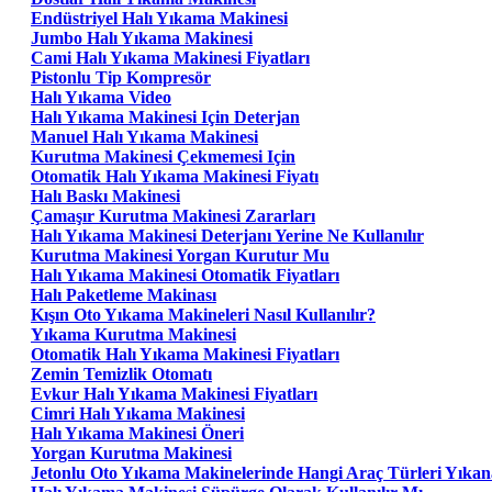
Endüstriyel Halı Yıkama Makinesi
Jumbo Halı Yıkama Makinesi
Cami Halı Yıkama Makinesi Fiyatları
Pistonlu Tip Kompresör
Halı Yıkama Video
Halı Yıkama Makinesi Için Deterjan
Manuel Halı Yıkama Makinesi
Kurutma Makinesi Çekmemesi Için
Otomatik Halı Yıkama Makinesi Fiyatı
Halı Baskı Makinesi
Çamaşır Kurutma Makinesi Zararları
Halı Yıkama Makinesi Deterjanı Yerine Ne Kullanılır
Kurutma Makinesi Yorgan Kurutur Mu
Halı Yıkama Makinesi Otomatik Fiyatları
Halı Paketleme Makinası
Kışın Oto Yıkama Makineleri Nasıl Kullanılır?
Yıkama Kurutma Makinesi
Otomatik Halı Yıkama Makinesi Fiyatları
Zemin Temizlik Otomatı
Evkur Halı Yıkama Makinesi Fiyatları
Cimri Halı Yıkama Makinesi
Halı Yıkama Makinesi Öneri
Yorgan Kurutma Makinesi
Jetonlu Oto Yıkama Makinelerinde Hangi Araç Türleri Yıkana