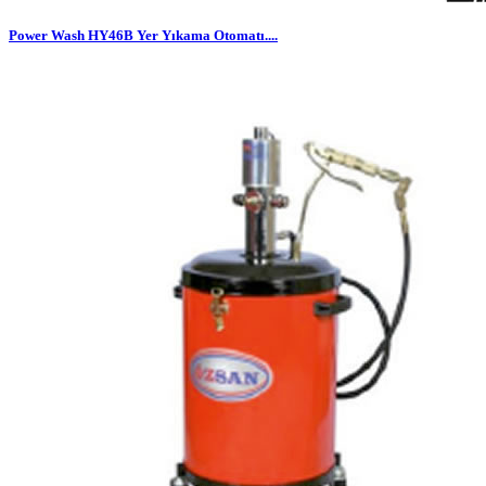
Power Wash HY46B Yer Yıkama Otomatı....