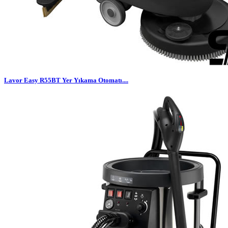
Lavor Easy R55BT Yer Yıkama Otomatı....