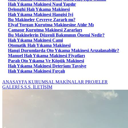
Halı Yıkama Makinesi Nasıl Yapılır
Delonghi Halı Yıkama Makinesi
Halı Yıkama Makinesi Hangisi Iyi
Bu Makineler Çevreye Zararlı mı?
Elyaf Yorgan Kurutma Makinesine Atılır Mı
Çamaşır Kurutma Makinesi Zararları
Bu Makinelerin Düzenli Bakımının Önemi Nedir?
Halı Yıkama Makinesi Cami
Otomatik Halı Yıkama Makinesi
Hangi Durumlarda Oto Yıkama Makinesi Arızalanabilir?
Manuel Halı Yıkama Makinesi Fiyatları
Paralı Oto Yıkama Ve Köpük Makinesi
Halı Yıkama Makinesi Deterjanı Tavsiye
Halı Yıkama Makinesi Fırçalı
ANASAYFA
KURUMSAL
MAKİNALAR
PROJELER
GALERİ
S.S.S.
İLETİŞİM