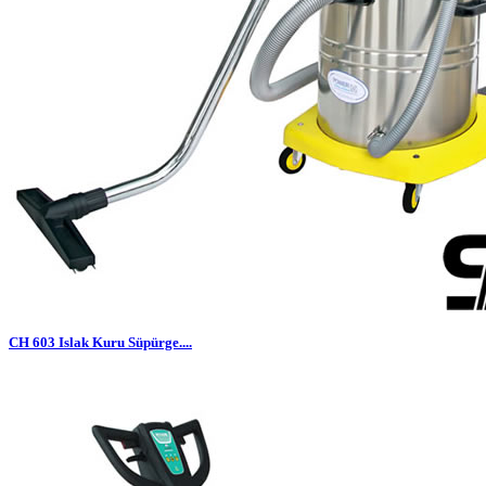
CH 603 Islak Kuru Süpürge....