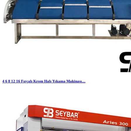
4 6 8 12 16 Fırçalı Krom Halı Yıkama Makinası....