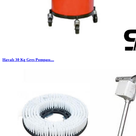
Havalı 30 Kg Gres Pompası....