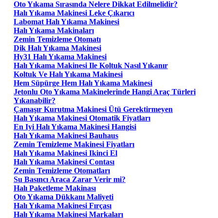
Oto Yıkama Sırasında Nelere Dikkat Edilmelidir?
Halı Yıkama Makinesi Leke Çıkarıcı
Labomat Halı Yıkama Makinesi
Halı Yıkama Makinaları
Zemin Temizleme Otomatı
Dik Halı Yıkama Makinesi
Hy31 Halı Yıkama Makinesi
Halı Yıkama Makinesi Ile Koltuk Nasıl Yıkanır
Koltuk Ve Halı Yıkama Makinesi
Hem Süpürge Hem Halı Yıkama Makinesi
Jetonlu Oto Yıkama Makinelerinde Hangi Araç Türleri
Yıkanabilir?
Çamaşır Kurutma Makinesi Ütü Gerektirmeyen
Halı Yıkama Makinesi Otomatik Fiyatları
En Iyi Halı Yıkama Makinesi Hangisi
Halı Yıkama Makinesi Bauhaus
Zemin Temizleme Makinesi Fiyatları
Halı Yıkama Makinesi Ikinci El
Halı Yıkama Makinesi Contası
Zemin Temizleme Otomatları
Su Basıncı Araca Zarar Verir mi?
Halı Paketleme Makinası
Oto Yıkama Dükkanı Maliyeti
Halı Yıkama Makinesi Fırçası
Halı Yıkama Makinesi Markaları