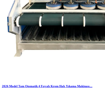
2026 Model Tam Otomatik 4 Fırçalı Krom Halı Yıkama Makinası....