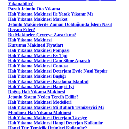
Yıkanabilir?
Paralı Jetonlu Oto Yıkama
Halı Yıkama Makinesi Ile Yatak Yıkanır Mı
Halı Yıkama Makinesi Market
Jetonlu Makinelerde Zaman Dolduğunda İşlem Nasıl
Devam Eder?
Bu Makineler Çevreye Zararlı mı?
Halı Yıkama Makinesi
Kurutma Makinesi Fiyatları
Halı Yıkama Makinesi Pompası
Halı Yıkama Makinesi Ev Tipi
Halı Yıkama Makinesi Cam Silme Aparatı
Halı Yıkama Makinesi Contası
Halı Yıkama Makinesi Deterjanı Evde Nasıl Yapılır
Halı Yıkama Makinesi Başlığı
Halı Yıkama Makinesi Kiralama Istanbul
Halı Yıkama Makinesi Hangisi Iyi
Doğuş Halı Yıkama Makinesi
Jetonlu Sistem Neden Tercih Edilir?
Halı Yıkama Makinesi Modelleri
Halı Yıkama Makinesi Mi Buharlı Temizleyici Mi
Moulinex Halı Yıkama Makinesi
Halı Yıkama Makinesi Deterjanı Tavsiye
Halı Yıkama Makinesi Hangi Deterjan Kullanılır
Hangi Tür Temizlik Ürünleri Kullanılır?