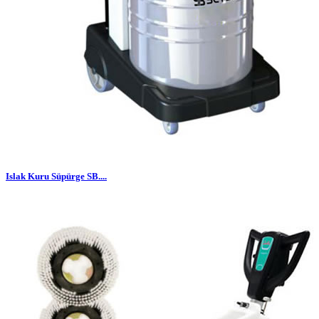
Islak Kuru Süpürge SB....