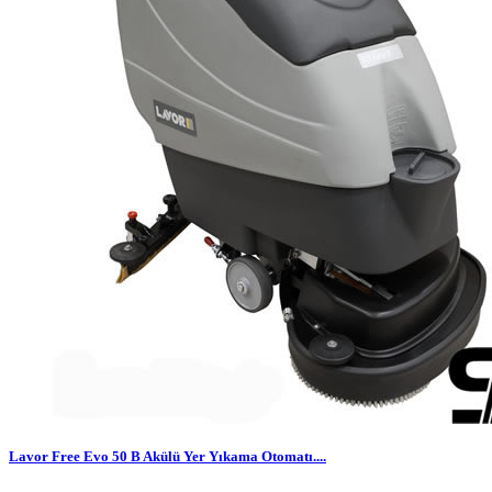
Lavor Free Evo 50 B Akülü Yer Yıkama Otomatı....