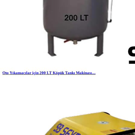
Oto Yıkamacılar için 200 LT Köpük Tankı Makinası....