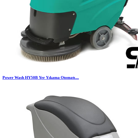
Power Wash HY50B Yer Yıkama Otomatı....