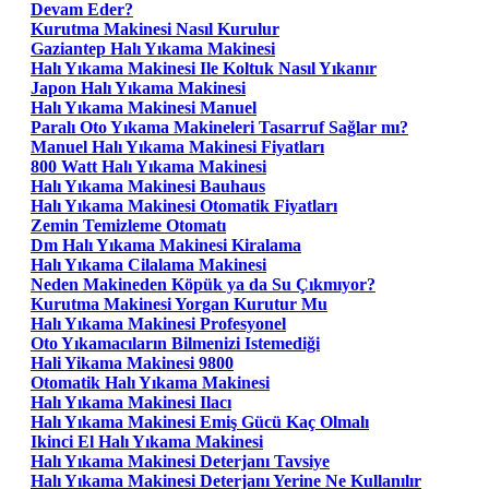
Devam Eder?
Kurutma Makinesi Nasıl Kurulur
Gaziantep Halı Yıkama Makinesi
Halı Yıkama Makinesi Ile Koltuk Nasıl Yıkanır
Japon Halı Yıkama Makinesi
Halı Yıkama Makinesi Manuel
Paralı Oto Yıkama Makineleri Tasarruf Sağlar mı?
Manuel Halı Yıkama Makinesi Fiyatları
800 Watt Halı Yıkama Makinesi
Halı Yıkama Makinesi Bauhaus
Halı Yıkama Makinesi Otomatik Fiyatları
Zemin Temizleme Otomatı
Dm Halı Yıkama Makinesi Kiralama
Halı Yıkama Cilalama Makinesi
Neden Makineden Köpük ya da Su Çıkmıyor?
Kurutma Makinesi Yorgan Kurutur Mu
Halı Yıkama Makinesi Profesyonel
Oto Yıkamacıların Bilmenizi Istemediği
Hali Yikama Makinesi 9800
Otomatik Halı Yıkama Makinesi
Halı Yıkama Makinesi Ilacı
Halı Yıkama Makinesi Emiş Gücü Kaç Olmalı
Ikinci El Halı Yıkama Makinesi
Halı Yıkama Makinesi Deterjanı Tavsiye
Halı Yıkama Makinesi Deterjanı Yerine Ne Kullanılır