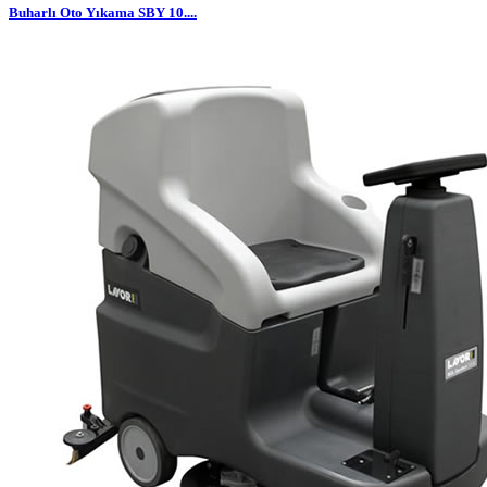
Buharlı Oto Yıkama SBY 10....