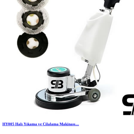
HY005 Halı Yıkama ve Cilalama Makinası....