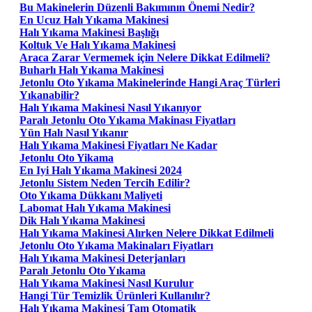
Bu Makinelerin Düzenli Bakımının Önemi Nedir?
En Ucuz Halı Yıkama Makinesi
Halı Yıkama Makinesi Başlığı
Koltuk Ve Halı Yıkama Makinesi
Araca Zarar Vermemek için Nelere Dikkat Edilmeli?
Buharlı Halı Yıkama Makinesi
Jetonlu Oto Yıkama Makinelerinde Hangi Araç Türleri
Yıkanabilir?
Halı Yıkama Makinesi Nasıl Yıkanıyor
Paralı Jetonlu Oto Yıkama Makinası Fiyatları
Yün Halı Nasıl Yıkanır
Halı Yıkama Makinesi Fiyatları Ne Kadar
Jetonlu Oto Yikama
En Iyi Halı Yıkama Makinesi 2024
Jetonlu Sistem Neden Tercih Edilir?
Oto Yıkama Dükkanı Maliyeti
Labomat Halı Yıkama Makinesi
Dik Halı Yıkama Makinesi
Halı Yıkama Makinesi Alırken Nelere Dikkat Edilmeli
Jetonlu Oto Yıkama Makinaları Fiyatları
Halı Yıkama Makinesi Deterjanları
Paralı Jetonlu Oto Yıkama
Halı Yıkama Makinesi Nasıl Kurulur
Hangi Tür Temizlik Ürünleri Kullanılır?
Halı Yıkama Makinesi Tam Otomatik