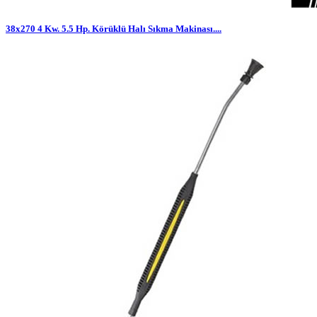
38x270 4 Kw. 5.5 Hp. Körüklü Halı Sıkma Makinası....