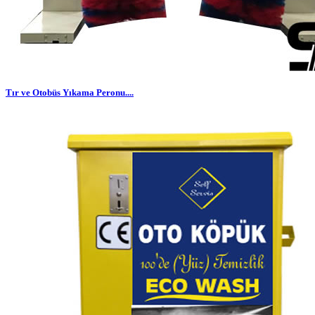
Tır ve Otobüs Yıkama Peronu....