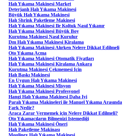
Halı Yıkama Makinesi Market
Deterjanlı Halı Yıkama Makinesi
Büyük Halı Yıkama Makinesi
Halı Shrink Paketleme Makinesi
Halı Yıkama Makinesi Ile Koltuk Nasıl Yıkanır
Halı Yıkama Makinesi Büyük Boy
Kurutma Makinesi Nasıl Kurulur
Dm Halı Yıkama Makinesi Kiralama
Halı Yıkama Makinesi Alırken Nelere Dikkat Edilmeli
Oto Yıkama Açma
Halı Yıkama Makinesi Otomatik Fiyatları
Halı Yıkama Makinesi Kiralama Ankara
Kurutma Makinesi Çekmemesi Için
Halı Baskı Makinesi
En Uygun Halı Yıkama Makinesi
Halı Yıkama Makinesi Misyon
Halı Yıkama Makinesi Profesyonel
Hangi Halı Yıkama Makinesi Daha Iyi
Paralı Yıkama Makineleri ile Manuel Yıkama Arasında
Fark Nedir?
Araca Zarar Vermemek için Nelere Dikkat Edilmeli?
Oto Yıkamacıların Bilmenizi Istemediği
Halı Yıkama Makinesi Öneri
Halı Paketleme Makinası
Moulinex Halı Yıkama Makinesi