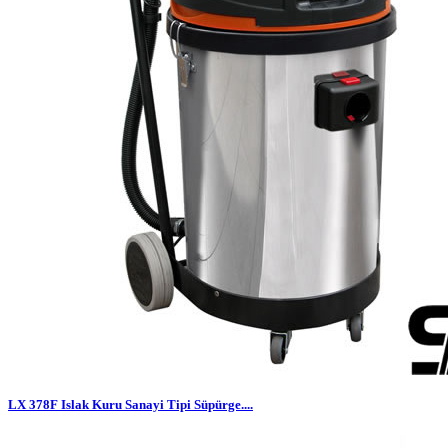
LX 378F Islak Kuru Sanayi Tipi Süpürge....