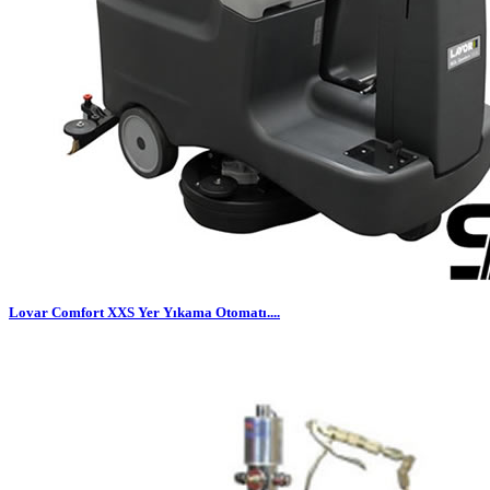
Lovar Comfort XXS Yer Yıkama Otomatı....