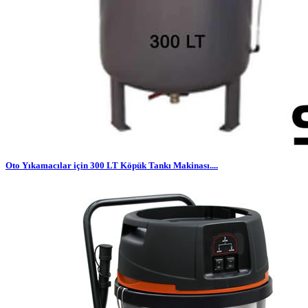
Oto Yıkamacılar için 300 LT Köpük Tankı Makinası....