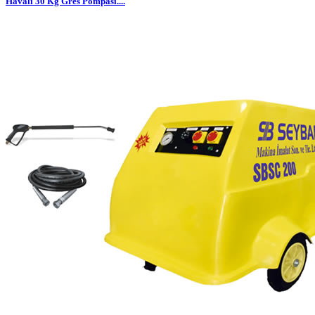
Havalı 30 Kg Gres Pompası....