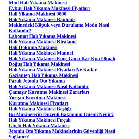
Mini Halı Yıkama Makinesi
Evkur Halı Yıkama Makinesi Fiyatları
Hali Yikama Makinesi 9800
Halı Yıkama Makinesi Bauhaus
Makinedeki Köpük veya Durulama Modu Nasıl
Kullanılır?
Labomat Halı Yıkama Makinesi
Halı Yıkama Makinesi Kiralama
Hali Dokuma Makinesi
Halı Yıkama Makinesi Manuel
Halı Yıkama Makinesi Emiş Gücü Kaç Kpa Olmalı
Doğuş Halı Yıkama Makinesi
Halı Yıkama Makinesi Fiyatları Ne Kadar
Gaziantep Halı Yıkama Makinesi
Paralı Jetonlu Oto Yıkama
Halı Yıkama Makinesi Nasıl Kullanılır
Çamaşır Kurutma Makinesi Zararları
Yorgan Kurutma Makinesi
Kurutma Makinesi Fiyatları
Halı Yıkama Makinesi Başlığı
Bu Makinelerin Düzenli Bakımının Önemi Nedir?
Halı Yıkama Makinesi Fırçalı
Güçlü Halı Yıkama Makinesi
Jetonlu Oto Yıkama Makinelerinin Güvenliği Nasıl
Sağlanır?