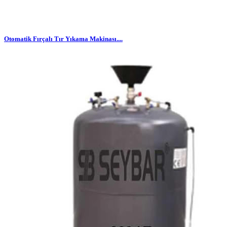
Otomatik Fırçalı Tır Yıkama Makinası....