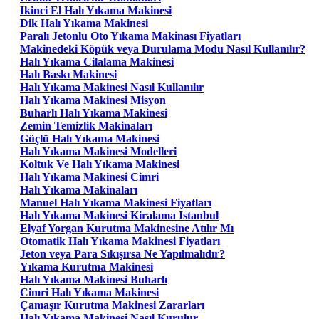
Ikinci El Halı Yıkama Makinesi
Dik Halı Yıkama Makinesi
Paralı Jetonlu Oto Yıkama Makinası Fiyatları
Makinedeki Köpük veya Durulama Modu Nasıl Kullanılır?
Halı Yıkama Cilalama Makinesi
Halı Baskı Makinesi
Halı Yıkama Makinesi Nasıl Kullanılır
Halı Yıkama Makinesi Misyon
Buharlı Halı Yıkama Makinesi
Zemin Temizlik Makinaları
Güçlü Halı Yıkama Makinesi
Halı Yıkama Makinesi Modelleri
Koltuk Ve Halı Yıkama Makinesi
Halı Yıkama Makinesi Cimri
Halı Yıkama Makinaları
Manuel Halı Yıkama Makinesi Fiyatları
Halı Yıkama Makinesi Kiralama Istanbul
Elyaf Yorgan Kurutma Makinesine Atılır Mı
Otomatik Halı Yıkama Makinesi Fiyatları
Jeton veya Para Sıkışırsa Ne Yapılmalıdır?
Yıkama Kurutma Makinesi
Halı Yıkama Makinesi Buharlı
Cimri Halı Yıkama Makinesi
Çamaşır Kurutma Makinesi Zararları
Halı Yıkama Makinesi Nasıl Kurulur