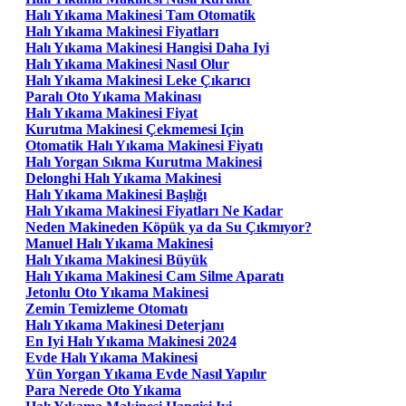
Halı Yıkama Makinesi Tam Otomatik
Halı Yıkama Makinesi Fiyatları
Halı Yıkama Makinesi Hangisi Daha Iyi
Halı Yıkama Makinesi Nasıl Olur
Halı Yıkama Makinesi Leke Çıkarıcı
Paralı Oto Yıkama Makinası
Halı Yıkama Makinesi Fiyat
Kurutma Makinesi Çekmemesi Için
Otomatik Halı Yıkama Makinesi Fiyatı
Halı Yorgan Sıkma Kurutma Makinesi
Delonghi Halı Yıkama Makinesi
Halı Yıkama Makinesi Başlığı
Halı Yıkama Makinesi Fiyatları Ne Kadar
Neden Makineden Köpük ya da Su Çıkmıyor?
Manuel Halı Yıkama Makinesi
Halı Yıkama Makinesi Büyük
Halı Yıkama Makinesi Cam Silme Aparatı
Jetonlu Oto Yıkama Makinesi
Zemin Temizleme Otomatı
Halı Yıkama Makinesi Deterjanı
En Iyi Halı Yıkama Makinesi 2024
Evde Halı Yıkama Makinesi
Yün Yorgan Yıkama Evde Nasıl Yapılır
Para Nerede Oto Yıkama