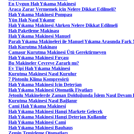
En Uygun Halı Yıkama Makinesi
Araca Zarar Vermemek için Nelere Dikkat Edilmeli?
Halı Yıkama Makinesi Pompası
Yün Halı Nasıl Yıkanır
Halı Yıkama Makinesi Alırken Nelere Dikkat Edilmeli
Halı Paketleme Makinası
Halı Yıkama Makinesi Manuel
Paralı Yıkama Makineleri ile Manuel Yıkama Arasında Fark 
Halı Kurutma Makinası
Çamaşır Kurutma Makinesi Ütü Gerektirmeyen
Halı Yıkama Makinesi Fırçası
Bu Makineler Çevreye Zararlı mı?
Ev Tipi Halı Yıkama Makinesi
Kurutma Makinesi Nasıl Kurulur
7 Pistonlu Klima Kompresörü
Halı Yıkama Makinesi Için Deterjan
Halı Yıkama Makinesi Otomatik Fiyatları
Jetonlu Makinelerde Zaman Dolduğunda İşlem Nasıl Devam 
Kurutma Makinesi Nasıl Bağlanır
Cami Halı Yıkama Makinesi
Halı Yıkama Makinesi Hangi Markete Gelecek
Halı Yıkama Makinesi Hangi Deterjan Kullanılır
Halı Yıkama Makinesi Cami
Halı Yıkama Makinesi Bauhaus
Zemin Temizleme Otomatları