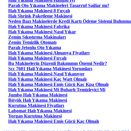
Halı Yıkama Makinesi Hangisi Iyi
Paralı Oto Yıkama Makineleri Tasarruf Sağlar mı?
Halı Yıkama Makinesi 8 Fırçalı
Halı Shrink Paketleme Makinesi
Neden Bazı Makinelerde Kredi Kartı Ödeme Sistemi Bulunm
Halı Yıkama Makinesi Fabrika
Halı Yıkama Makinesi Nasıl Yıkar
Zemin Sıkıştırma Makinaları
Zemin Temizlik Otomatı
Paralı Jetonlu Oto Yıkama
Halı Yıkama Makinesi Almanya Fiyatları
Halı Yıkama Makinesi Fırçalı
Bu Makinelerin Düzenli Bakımının Önemi Nedir?
Scc 7601 Hali Yıkama Makinesi Yorumları
Halı Yıkama Makinesi Nasıl Yıkanıyor
Halı Yıkama Makinesi Kaç Watt Olmalı
Halı Yıkama Makinesi Emiş Gücü Kaç Kpa Olmalı
Halı Yıkama Makinesi Mi Buharlı Temizleyici Mi
Jumbo Halı Yıkama Makinesi
Büyük Halı Yıkama Makinesi
Kurutma Makinesi Fiyatları
Labomat Halı Yıkama Makinesi
Yorgan Kurutma Makinesi
Halı Yıkama Makinesi Emiş Gücü Kaç Olmalı