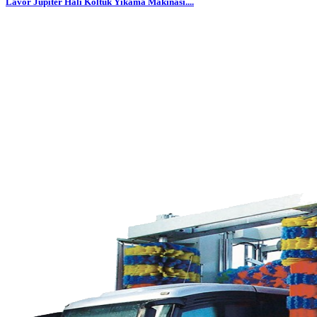
Lavor Jupiter Halı Koltuk Yıkama Makinası....