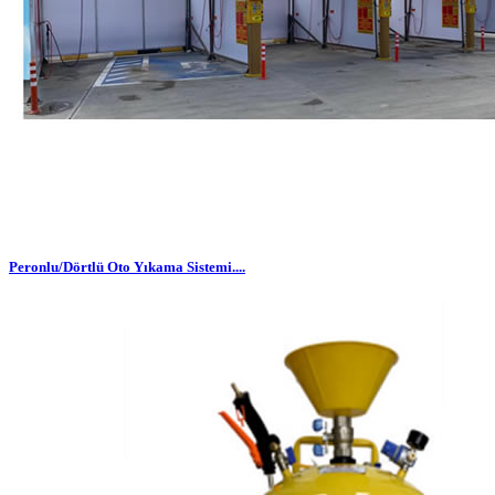
Peronlu/Dörtlü Oto Yıkama Sistemi....