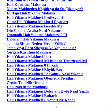
Kurutma Makinesi Yorgan Kurutur Mu
Halı Kurutma Makinası
Neden Makineden Köpük ya da Su Çıkmıyor?
Ev Tipi Halı Yıkama Makinesi
Halı Yıkama Makinesi Profesyonel
Cami Halı Yıkama Makinesi Fiyatları
Halı Yıkama Makinesi Gerekli Mi
Oto Yıkama Araba Nasıl Yıkanır
Otomatik Halı Yıkama Makinesi 2 El
Delonghi Halı Yıkama Makinesi
Jetonlu Sistem Neden Tercih Edilir?
Jeton veya Para Sıkışırsa Ne Yapılmalıdır?
Yorgan Kurutma Makinesi
Halı Yıkama Makinesi Ilacı
Halı Yıkama Makinesi Mi Buharlı Temizleyici Mi
Halı Yıkama Makinesi 8 Fırçalı
Halı Yıkama Makinesi Büyük Boy
Halı Yıkama Makinesi Ile Koltuk Nasıl Yıkanır
Halı Yıkama Makinesi Otomatik Fiyatları
Zemin Temizlik Otomatı
Halı Paketleme Makinası
Halı Yıkama Makinesi Deterjanı Evde Nasıl Yapılır
Halı Yıkama Makinesi Buharlı
Halı Yıkama Makinesi Fiyatları Ne Kadar