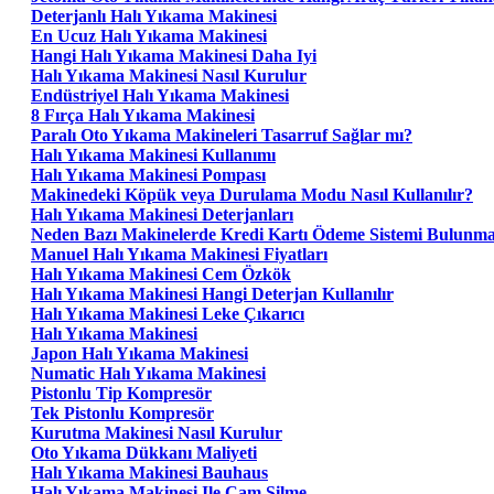
Deterjanlı Halı Yıkama Makinesi
En Ucuz Halı Yıkama Makinesi
Hangi Halı Yıkama Makinesi Daha Iyi
Halı Yıkama Makinesi Nasıl Kurulur
Endüstriyel Halı Yıkama Makinesi
8 Fırça Halı Yıkama Makinesi
Paralı Oto Yıkama Makineleri Tasarruf Sağlar mı?
Halı Yıkama Makinesi Kullanımı
Halı Yıkama Makinesi Pompası
Makinedeki Köpük veya Durulama Modu Nasıl Kullanılır?
Halı Yıkama Makinesi Deterjanları
Neden Bazı Makinelerde Kredi Kartı Ödeme Sistemi Bulunm
Manuel Halı Yıkama Makinesi Fiyatları
Halı Yıkama Makinesi Cem Özkök
Halı Yıkama Makinesi Hangi Deterjan Kullanılır
Halı Yıkama Makinesi Leke Çıkarıcı
Halı Yıkama Makinesi
Japon Halı Yıkama Makinesi
Numatic Halı Yıkama Makinesi
Pistonlu Tip Kompresör
Tek Pistonlu Kompresör
Kurutma Makinesi Nasıl Kurulur
Oto Yıkama Dükkanı Maliyeti
Halı Yıkama Makinesi Bauhaus
Halı Yıkama Makinesi Ile Cam Silme