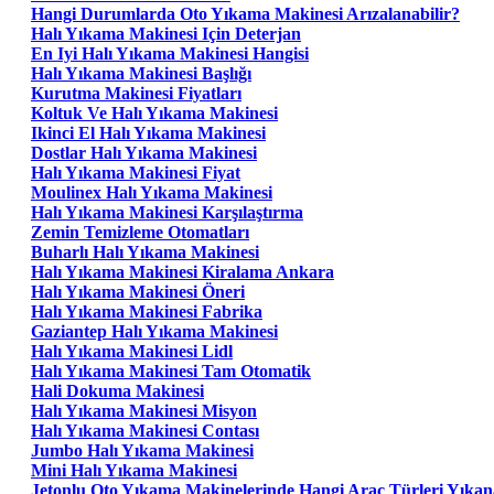
Hangi Durumlarda Oto Yıkama Makinesi Arızalanabilir?
Halı Yıkama Makinesi Için Deterjan
En Iyi Halı Yıkama Makinesi Hangisi
Halı Yıkama Makinesi Başlığı
Kurutma Makinesi Fiyatları
Koltuk Ve Halı Yıkama Makinesi
Ikinci El Halı Yıkama Makinesi
Dostlar Halı Yıkama Makinesi
Halı Yıkama Makinesi Fiyat
Moulinex Halı Yıkama Makinesi
Halı Yıkama Makinesi Karşılaştırma
Zemin Temizleme Otomatları
Buharlı Halı Yıkama Makinesi
Halı Yıkama Makinesi Kiralama Ankara
Halı Yıkama Makinesi Öneri
Halı Yıkama Makinesi Fabrika
Gaziantep Halı Yıkama Makinesi
Halı Yıkama Makinesi Lidl
Halı Yıkama Makinesi Tam Otomatik
Hali Dokuma Makinesi
Halı Yıkama Makinesi Misyon
Halı Yıkama Makinesi Contası
Jumbo Halı Yıkama Makinesi
Mini Halı Yıkama Makinesi
Jetonlu Oto Yıkama Makinelerinde Hangi Araç Türleri Yıkana