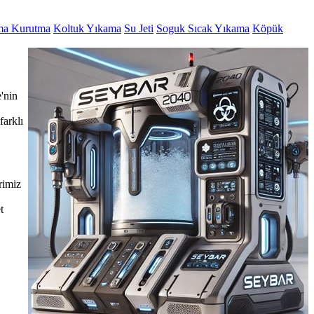
ma Kurutma
Koltuk Yıkama
Su Jeti
Soguk Sıcak Yıkama
Köpük
'nin
farklı
rimiz
t