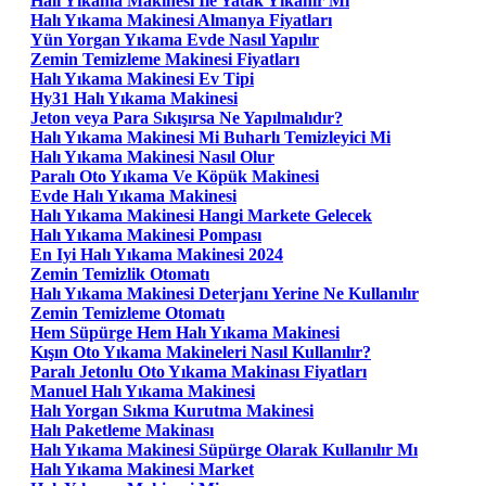
Halı Yıkama Makinesi Ile Yatak Yıkanır Mı
Halı Yıkama Makinesi Almanya Fiyatları
Yün Yorgan Yıkama Evde Nasıl Yapılır
Zemin Temizleme Makinesi Fiyatları
Halı Yıkama Makinesi Ev Tipi
Hy31 Halı Yıkama Makinesi
Jeton veya Para Sıkışırsa Ne Yapılmalıdır?
Halı Yıkama Makinesi Mi Buharlı Temizleyici Mi
Halı Yıkama Makinesi Nasıl Olur
Paralı Oto Yıkama Ve Köpük Makinesi
Evde Halı Yıkama Makinesi
Halı Yıkama Makinesi Hangi Markete Gelecek
Halı Yıkama Makinesi Pompası
En Iyi Halı Yıkama Makinesi 2024
Zemin Temizlik Otomatı
Halı Yıkama Makinesi Deterjanı Yerine Ne Kullanılır
Zemin Temizleme Otomatı
Hem Süpürge Hem Halı Yıkama Makinesi
Kışın Oto Yıkama Makineleri Nasıl Kullanılır?
Paralı Jetonlu Oto Yıkama Makinası Fiyatları
Manuel Halı Yıkama Makinesi
Halı Yorgan Sıkma Kurutma Makinesi
Halı Paketleme Makinası
Halı Yıkama Makinesi Süpürge Olarak Kullanılır Mı
Halı Yıkama Makinesi Market