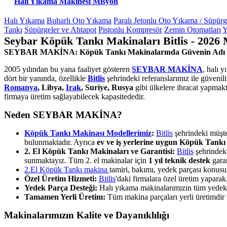
Halı Yıkama Makinesi Misyon
Halı Yıkama
Buharlı Oto Yıkama
Paralı Jetonlu Oto Yıkama / Süpür
Tankı
Süpürgeler ve Ahtapot
Pistonlu Kompresör
Zemin Otomatları
Y
Seybar Köpük Tankı Makinaları Bitlis - 2026 
SEYBAR MAKİNA: Köpük Tankı Makinalarında Güvenin Adı
2005 yılından bu yana faaliyet gösteren
SEYBAR MAKİNA
, halı 
dört bir yanında, özellikle
Bitlis
şehrindeki referanslarımız ile güveni
Romanya
, Libya,
Irak
, Suriye, Rusya
gibi ülkelere ihracat yapmakt
firmaya üretim sağlayabilecek kapasitededir.
Neden SEYBAR MAKİNA?
Köpük Tankı Makinası Modellerimiz
:
Bitlis
şehrindeki müşter
bulunmaktadır. Ayrıca
ev ve iş yerlerine uygun Köpük Tankı
2. El Köpük Tankı Makinaları ve Garantisi:
Bitlis
şehrindeki
sunmaktayız. Tüm 2. el makinalar için
1 yıl teknik destek
garan
2.El Köpük Tankı makina
tamiri, bakımı, yedek parçası konus
Özel Üretim Hizmeti:
Bitlis
'daki firmalara özel üretim yapara
Yedek Parça Desteği:
Halı yıkama makinalarımızın tüm yedek pa
Tamamen Yerli Üretim:
Tüm makina parçaları yerli üretimdir ve
Makinalarımızın Kalite ve Dayanıklılığı