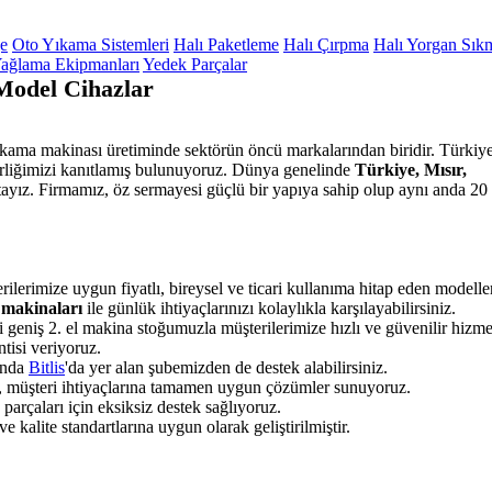
ge
Oto Yıkama Sistemleri
Halı Paketleme
Halı Çırpma
Halı Yorgan Sık
ağlama Ekipmanları
Yedek Parçalar
Model Cihazlar
yıkama makinası üretiminde sektörün öncü markalarından biridir. Türkiye
lirliğimizi kanıtlamış bulunuyoruz. Dünya genelinde
Türkiye, Mısır,
ayız. Firmamız, öz sermayesi güçlü bir yapıya sahip olup aynı anda 20 
ilerimize uygun fiyatlı, bireysel ve ticari kullanıma hitap eden modelle
 makinaları
ile günlük ihtiyaçlarınızı kolaylıkla karşılayabilirsiniz.
 geniş 2. el makina stoğumuzla müşterilerimize hızlı ve güvenilir hizme
tisi veriyoruz.
unda
Bitlis
'da yer alan şubemizden de destek alabilirsiniz.
k, müşteri ihtiyaçlarına tamamen uygun çözümler sunuyoruz.
rçaları için eksiksiz destek sağlıyoruz.
 kalite standartlarına uygun olarak geliştirilmiştir.