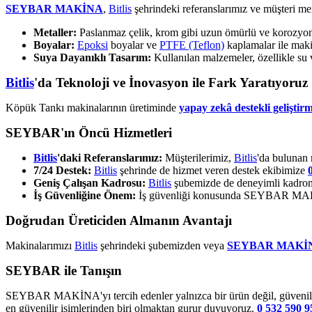
SEYBAR MAKİNA
,
Bitlis
şehrindeki referanslarımız ve müşteri me
Metaller:
Paslanmaz çelik, krom gibi uzun ömürlü ve korozyona 
Boyalar:
Epoksi
boyalar ve
PTFE (Teflon)
kaplamalar ile makin
Suya Dayanıklı Tasarım:
Kullanılan malzemeler, özellikle su 
Bitlis
'da Teknoloji ve İnovasyon ile Fark Yaratıyoruz
Köpük Tankı makinalarının üretiminde
yapay zekâ destekli geliştirm
SEYBAR'ın Öncü Hizmetleri
Bitlis
'daki Referanslarımız:
Müşterilerimiz,
Bitlis
'da bulunan r
7/24 Destek:
Bitlis
şehrinde de hizmet veren destek ekibimize
Geniş Çalışan Kadrosu:
Bitlis
şubemizde de deneyimli kadromu
İş Güvenliğine Önem:
İş güvenliği konusunda SEYBAR MAKİNA
Doğrudan Üreticiden Almanın Avantajı
Makinalarımızı
Bitlis
şehrindeki şubemizden veya
SEYBAR MAKİ
SEYBAR ile Tanışın
SEYBAR MAKİNA'yı tercih edenler yalnızca bir ürün değil, güvenilir 
en güvenilir isimlerinden biri olmaktan gurur duyuyoruz.
0 532 590 9