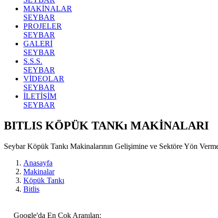
MAKİNALAR
SEYBAR
PROJELER
SEYBAR
GALERİ
SEYBAR
S.S.S.
SEYBAR
VİDEOLAR
SEYBAR
İLETİŞİM
SEYBAR
BITLIS KÖPÜK TANKı MAKİNALARI
Seybar Köpük Tankı Makinalarının Gelişimine ve Sektöre Yön Verm
Anasayfa
Makinalar
Köpük Tankı
Bitlis
Google'da En Çok Aranılan: