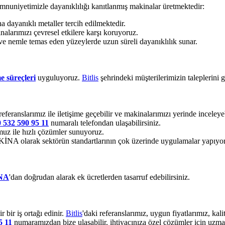
mnuniyetimizle dayanıklılığı kanıtlanmış makinalar üretmektedir:
dayanıklı metaller tercih edilmektedir.
alarımızı çevresel etkilere karşı koruyoruz.
ve nemle temas eden yüzeylerde uzun süreli dayanıklılık sunar.
e süreçleri
uyguluyoruz.
Bitlis
şehrindeki müşterilerimizin taleplerini 
eferanslarımız ile iletişime geçebilir ve makinalarımızı yerinde inceleyeb
0 532 590 95 11
numaralı telefondan ulaşabilirsiniz.
z ile hızlı çözümler sunuyoruz.
 olarak sektörün standartlarının çok üzerinde uygulamalar yapıyo
NA
'dan doğrudan alarak ek ücretlerden tasarruf edebilirsiniz.
bir iş ortağı edinir.
Bitlis
'daki referanslarımız, uygun fiyatlarımız, k
5 11
numaramızdan bize ulaşabilir, ihtiyacınıza özel çözümler için uzman