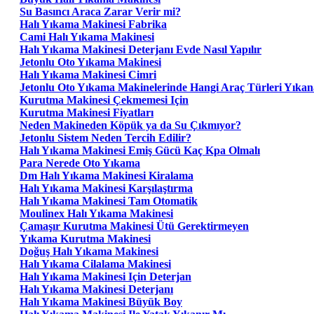
Su Basıncı Araca Zarar Verir mi?
Halı Yıkama Makinesi Fabrika
Cami Halı Yıkama Makinesi
Halı Yıkama Makinesi Deterjanı Evde Nasıl Yapılır
Jetonlu Oto Yıkama Makinesi
Halı Yıkama Makinesi Cimri
Jetonlu Oto Yıkama Makinelerinde Hangi Araç Türleri Yıkana
Kurutma Makinesi Çekmemesi Için
Kurutma Makinesi Fiyatları
Neden Makineden Köpük ya da Su Çıkmıyor?
Jetonlu Sistem Neden Tercih Edilir?
Halı Yıkama Makinesi Emiş Gücü Kaç Kpa Olmalı
Para Nerede Oto Yıkama
Dm Halı Yıkama Makinesi Kiralama
Halı Yıkama Makinesi Karşılaştırma
Halı Yıkama Makinesi Tam Otomatik
Moulinex Halı Yıkama Makinesi
Çamaşır Kurutma Makinesi Ütü Gerektirmeyen
Yıkama Kurutma Makinesi
Doğuş Halı Yıkama Makinesi
Halı Yıkama Cilalama Makinesi
Halı Yıkama Makinesi Için Deterjan
Halı Yıkama Makinesi Deterjanı
Halı Yıkama Makinesi Büyük Boy