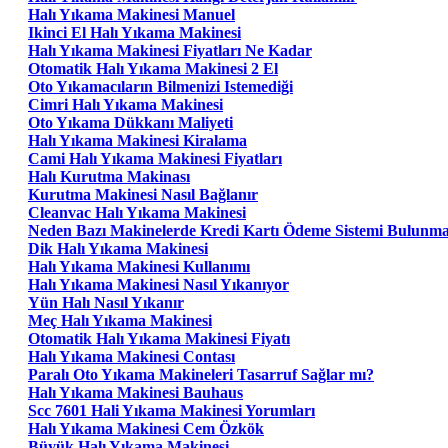
Halı Yıkama Makinesi Manuel
Ikinci El Halı Yıkama Makinesi
Halı Yıkama Makinesi Fiyatları Ne Kadar
Otomatik Halı Yıkama Makinesi 2 El
Oto Yıkamacıların Bilmenizi Istemediği
Cimri Halı Yıkama Makinesi
Oto Yıkama Dükkanı Maliyeti
Halı Yıkama Makinesi Kiralama
Cami Halı Yıkama Makinesi Fiyatları
Halı Kurutma Makinası
Kurutma Makinesi Nasıl Bağlanır
Cleanvac Halı Yıkama Makinesi
Neden Bazı Makinelerde Kredi Kartı Ödeme Sistemi Bulunm
Dik Halı Yıkama Makinesi
Halı Yıkama Makinesi Kullanımı
Halı Yıkama Makinesi Nasıl Yıkanıyor
Yün Halı Nasıl Yıkanır
Meç Halı Yıkama Makinesi
Otomatik Halı Yıkama Makinesi Fiyatı
Halı Yıkama Makinesi Contası
Paralı Oto Yıkama Makineleri Tasarruf Sağlar mı?
Halı Yıkama Makinesi Bauhaus
Scc 7601 Hali Yıkama Makinesi Yorumları
Halı Yıkama Makinesi Cem Özkök
Büyük Halı Yıkama Makinesi