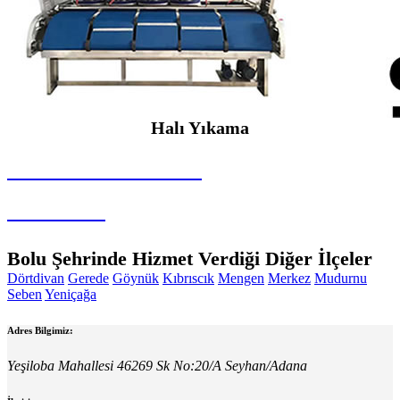
Halı Yıkama
SEYBAR MAKİNALARI
Halı Yıkama
Bolu Şehrinde Hizmet Verdiği Diğer İlçeler
Dörtdivan
Gerede
Göynük
Kıbrıscık
Mengen
Merkez
Mudurnu
Seben
Yeniçağa
Adres Bilgimiz:
Yeşiloba Mahallesi 46269 Sk No:20/A Seyhan/Adana