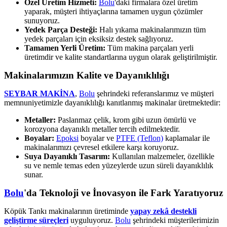
Özel Üretim Hizmeti:
Bolu
'daki firmalara özel üretim
yaparak, müşteri ihtiyaçlarına tamamen uygun çözümler
sunuyoruz.
Yedek Parça Desteği:
Halı yıkama makinalarımızın tüm
yedek parçaları için eksiksiz destek sağlıyoruz.
Tamamen Yerli Üretim:
Tüm makina parçaları yerli
üretimdir ve kalite standartlarına uygun olarak geliştirilmiştir.
Makinalarımızın Kalite ve Dayanıklılığı
SEYBAR MAKİNA
,
Bolu
şehrindeki referanslarımız ve müşteri
memnuniyetimizle dayanıklılığı kanıtlanmış makinalar üretmektedir:
Metaller:
Paslanmaz çelik, krom gibi uzun ömürlü ve
korozyona dayanıklı metaller tercih edilmektedir.
Boyalar:
Epoksi
boyalar ve
PTFE (Teflon)
kaplamalar ile
makinalarımızı çevresel etkilere karşı koruyoruz.
Suya Dayanıklı Tasarım:
Kullanılan malzemeler, özellikle
su ve nemle temas eden yüzeylerde uzun süreli dayanıklılık
sunar.
Bolu
'da Teknoloji ve İnovasyon ile Fark Yaratıyoruz
Köpük Tankı makinalarının üretiminde
yapay zekâ destekli
geliştirme süreçleri
uyguluyoruz.
Bolu
şehrindeki müşterilerimizin