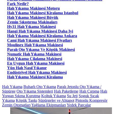
Fark Nedir?
Halı Yıkama Makinesi Motoru
Halı Yıkama Makinesi Kiralama Istanbul
Halı Yıkama Makinesi Büyük
Zemin Sıkıştırma Makinaları
Hy31 Halı Yıkama Makinesi
Hangi Halı Yıkama Makinesi Daha Iyi
Halı Yıkama Makinesi Kiralama Ankara
Cami Halı Yıkama Makinesi Fiyatları
Moulinex Halı Yıkama Makinesi
Paralı Oto Yıkama Ve Köpük Makinesi
Numatic Halı Yıkama Makinesi
Halı Yıkama Cilalama Makinesi
En Uygun Halı Yıkama Makinesi
Yün Halı Nasıl Yıkanır
Endüstriyel Halı Yıkama Makinesi
Halı Yıkama Makinesi Kiralama
Halı Yıkama
Buharlı Oto Yıkama
Paralı Jetonlu Oto Yıkama /
Süpürge
Oto Yıkama Sistemleri
Halı Paketleme
Halı Çırpma
Halı
Yorgan Sıkma Kurutma
Koltuk Yıkama
Su Jeti
Soguk Sıcak
Yıkama
Köpük Tankı
Süpürgeler ve Ahtapot
Pistonlu Kompresör
Zemin Otomatları
Yağlama Ekipmanları
Yedek Parçalar