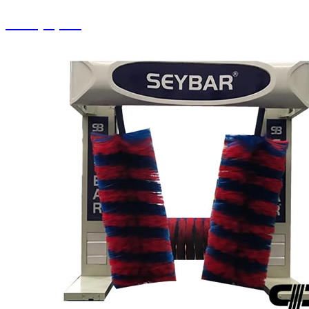
Halı Çırpma