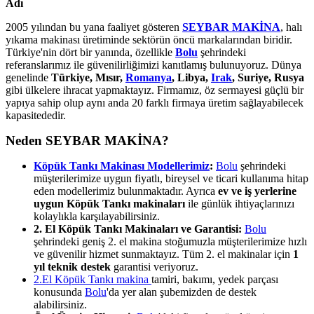
Adı
2005 yılından bu yana faaliyet gösteren
SEYBAR MAKİNA
, halı
yıkama makinası üretiminde sektörün öncü markalarından biridir.
Türkiye'nin dört bir yanında, özellikle
Bolu
şehrindeki
referanslarımız ile güvenilirliğimizi kanıtlamış bulunuyoruz. Dünya
genelinde
Türkiye, Mısır,
Romanya
, Libya,
Irak
, Suriye, Rusya
gibi ülkelere ihracat yapmaktayız. Firmamız, öz sermayesi güçlü bir
yapıya sahip olup aynı anda 20 farklı firmaya üretim sağlayabilecek
kapasitededir.
Neden SEYBAR MAKİNA?
Köpük Tankı Makinası Modellerimiz
:
Bolu
şehrindeki
müşterilerimize uygun fiyatlı, bireysel ve ticari kullanıma hitap
eden modellerimiz bulunmaktadır. Ayrıca
ev ve iş yerlerine
uygun Köpük Tankı makinaları
ile günlük ihtiyaçlarınızı
kolaylıkla karşılayabilirsiniz.
2. El Köpük Tankı Makinaları ve Garantisi:
Bolu
şehrindeki geniş 2. el makina stoğumuzla müşterilerimize hızlı
ve güvenilir hizmet sunmaktayız. Tüm 2. el makinalar için
1
yıl teknik destek
garantisi veriyoruz.
2.El Köpük Tankı makina
tamiri, bakımı, yedek parçası
konusunda
Bolu
'da yer alan şubemizden de destek
alabilirsiniz.