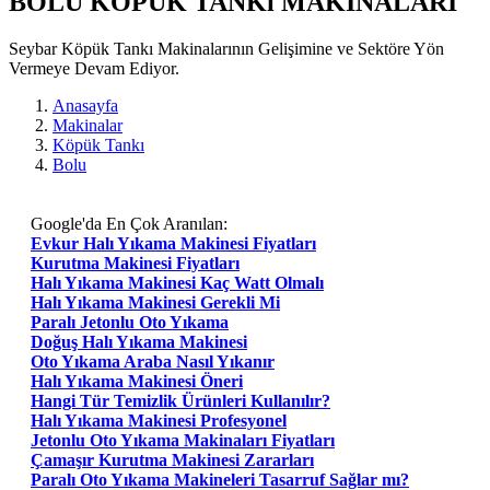
BOLU KÖPÜK TANKı MAKİNALARI
Seybar Köpük Tankı Makinalarının Gelişimine ve Sektöre Yön
Vermeye Devam Ediyor.
Anasayfa
Makinalar
Köpük Tankı
Bolu
Google'da En Çok Aranılan:
Evkur Halı Yıkama Makinesi Fiyatları
Kurutma Makinesi Fiyatları
Halı Yıkama Makinesi Kaç Watt Olmalı
Halı Yıkama Makinesi Gerekli Mi
Paralı Jetonlu Oto Yıkama
Doğuş Halı Yıkama Makinesi
Oto Yıkama Araba Nasıl Yıkanır
Halı Yıkama Makinesi Öneri
Hangi Tür Temizlik Ürünleri Kullanılır?
Halı Yıkama Makinesi Profesyonel
Jetonlu Oto Yıkama Makinaları Fiyatları
Çamaşır Kurutma Makinesi Zararları
Paralı Oto Yıkama Makineleri Tasarruf Sağlar mı?