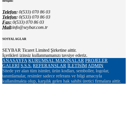
İletişim:
Telefon:
0(533) 070 86 03
Telefon:
0(533) 070 86 03
Fax:
0(533) 070 86 03
Mail:
info@seybar.com.tr
SOSYAL AGLAR
SEYBAR Ticaret Limited Şirketine aittir.
İçerikleri izinsiz kullanmamanızı tavsiye ederiz.
ANASAYFA
KURUMSAL
MAKİNALAR
PROJELER
GALERİ
S.S.S.
REFERANSLAR
İLETİŞİM
ADMIN
Sitede yer alan tüm isimler, ürün kodları, semboller, logolar,
tanımlamalar, resimler sadece referans ve bilgi amacıyla
kullanılmakta olup, karşılık gelen hak sahibi üretici firmalara aittir.