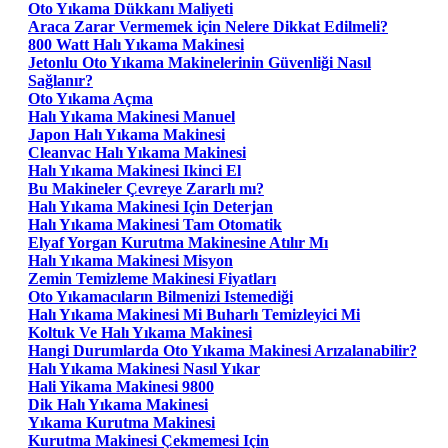
Oto Yıkama Dükkanı Maliyeti
Araca Zarar Vermemek için Nelere Dikkat Edilmeli?
800 Watt Halı Yıkama Makinesi
Jetonlu Oto Yıkama Makinelerinin Güvenliği Nasıl
Sağlanır?
Oto Yıkama Açma
Halı Yıkama Makinesi Manuel
Japon Halı Yıkama Makinesi
Cleanvac Halı Yıkama Makinesi
Halı Yıkama Makinesi Ikinci El
Bu Makineler Çevreye Zararlı mı?
Halı Yıkama Makinesi Için Deterjan
Halı Yıkama Makinesi Tam Otomatik
Elyaf Yorgan Kurutma Makinesine Atılır Mı
Halı Yıkama Makinesi Misyon
Zemin Temizleme Makinesi Fiyatları
Oto Yıkamacıların Bilmenizi Istemediği
Halı Yıkama Makinesi Mi Buharlı Temizleyici Mi
Koltuk Ve Halı Yıkama Makinesi
Hangi Durumlarda Oto Yıkama Makinesi Arızalanabilir?
Halı Yıkama Makinesi Nasıl Yıkar
Hali Yikama Makinesi 9800
Dik Halı Yıkama Makinesi
Yıkama Kurutma Makinesi
Kurutma Makinesi Çekmemesi Için