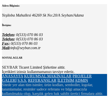
Adres Bilgimiz:
Yeşiloba Mahallesi 46269 Sk No:20/A Seyhan/Adana
İletişim:
Telefon:
0(533) 070 86 03
Telefon:
0(533) 070 86 03
Fax:
0(533) 070 86 03
Mail:
info@seybar.com.tr
SOSYAL AGLAR
SEYBAR Ticaret Limited Şirketine aittir.
İçerikleri izinsiz kullanmamanızı tavsiye ederiz.
ANASAYFA
KURUMSAL
MAKİNALAR
PROJELER
GALERİ
S.S.S.
REFERANSLAR
İLETİŞİM
ADMIN
Sitede yer alan tüm isimler, ürün kodları, semboller, logolar,
tanımlamalar, resimler sadece referans ve bilgi amacıyla
kullanılmakta olup, karşılık gelen hak sahibi üretici firmalara aittir.