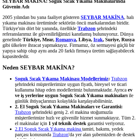
SEYBAR MAKİNA: Soguk Sıcak Yıkama Makinalarında
Güvenin Adı
2005 yılından bu yana faaliyet gösteren
SEYBAR MAKİNA
, halı
yıkama makinası üretiminde sektörün öncü markalarından biridir.
Türkiye'nin dört bir yanında, özellikle
Trabzon
şehrindeki
referanslarımız ile güvenilirliğimizi kanıtlamış bulunuyoruz. Dünya
genelinde
Türkiye, Mısır,
Romanya
, Libya,
Irak
, Suriye, Rusya
gibi ülkelere ihracat yapmaktayız. Firmamız, öz sermayesi güçlü bir
yapıya sahip olup aynı anda 20 farklı firmaya üretim sağlayabilecek
kapasitededir.
Neden SEYBAR MAKİNA?
Soguk Sıcak Yıkama Makinası Modellerimiz
:
Trabzon
şehrindeki müşterilerimize uygun fiyatlı, bireysel ve ticari
kullanıma hitap eden modellerimiz bulunmaktadır. Ayrıca
ev
ve iş yerlerine uygun Soguk Sıcak Yıkama makinaları
ile
günlük ihtiyaçlarınızı kolaylıkla karşılayabilirsiniz.
2. El Soguk Sıcak Yıkama Makinaları ve Garantisi:
Trabzon
şehrindeki geniş 2. el makina stoğumuzla
müşterilerimize hızlı ve güvenilir hizmet sunmaktayız. Tüm 2.
el makinalar için
1 yıl teknik destek
garantisi veriyoruz.
2.El Soguk Sıcak Yıkama makina
tamiri, bakımı, yedek
parçası konusunda
Trabzon
'da yer alan şubemizden de destek