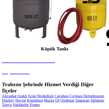
Köpük Tankı
SEYBAR MAKİNALARI
Köpük Tankı
Trabzon Şehrinde Hizmet Verdiği Diğer
İlçeler
Akçaabat
Araklı
Arsin
Beşikdüzü
Çarşıbaşı
Çaykara
Dernekpazarı
Düzköy
Hayrat
Köprübaşı
Maçka
Of
Ortahisar
Şalpazarı
Sürmene
Tonya
Vakfıkebir
Yomra