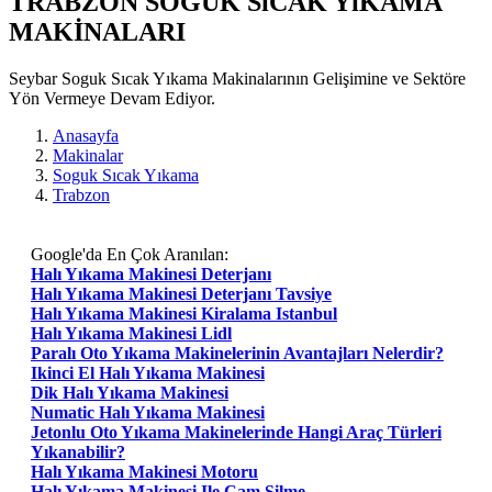
TRABZON SOGUK SıCAK YıKAMA
MAKİNALARI
Seybar Soguk Sıcak Yıkama Makinalarının Gelişimine ve Sektöre
Yön Vermeye Devam Ediyor.
Anasayfa
Makinalar
Soguk Sıcak Yıkama
Trabzon
Google'da En Çok Aranılan:
Halı Yıkama Makinesi Deterjanı
Halı Yıkama Makinesi Deterjanı Tavsiye
Halı Yıkama Makinesi Kiralama Istanbul
Halı Yıkama Makinesi Lidl
Paralı Oto Yıkama Makinelerinin Avantajları Nelerdir?
Ikinci El Halı Yıkama Makinesi
Dik Halı Yıkama Makinesi
Numatic Halı Yıkama Makinesi
Jetonlu Oto Yıkama Makinelerinde Hangi Araç Türleri
Yıkanabilir?
Halı Yıkama Makinesi Motoru
Halı Yıkama Makinesi Ile Cam Silme