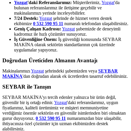
Yozgat
'daki Referanslarımız:
Müşterilerimiz,
Yozgat
'da
bulunan referanslarımız ile iletişime geçebilir ve
makinalarımızı yerinde inceleyebilirler.
7/24 Destek:
Yozgat
şehrinde de hizmet veren destek
ekibimize
0 532 590 95 11
numaralı telefondan ulaşabilirsiniz.
Geniş Çalışan Kadrosu:
Yozgat
şubemizde de deneyimli
kadromuz ile hızlı çözümler sunuyoruz.
İş Güvenliğine Önem:
İş güvenliği konusunda SEYBAR
MAKİNA olarak sektörün standartlarının çok üzerinde
uygulamalar yapıyoruz.
Doğrudan Üreticiden Almanın Avantajı
Makinalarımızı
Yozgat
şehrindeki şubemizden veya
SEYBAR
MAKİNA
'dan doğrudan alarak ek ücretlerden tasarruf edebilirsiniz.
SEYBAR ile Tanışın
SEYBAR MAKİNA'yı tercih edenler yalnızca bir ürün değil,
güvenilir bir iş ortağı edinir.
Yozgat
'daki referanslarımız, uygun
fiyatlarımız, kaliteli üretimimiz ve müşteri memnuniyetine
verdiğimiz önemle sektörün en güvenilir isimlerinden biri olmaktan
gurur duyuyoruz.
0 532 590 95 11
numaramızdan bize ulaşabilir,
ihtiyacınıza özel çözümler için uzman ekibimizden destek
alabilirsiniz.