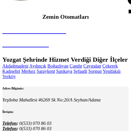
Zemin Otomatları
SEYBAR MAKİNALARI
Zemin Otomatları
Yozgat Şehrinde Hizmet Verdiği Diğer İlçeler
Akdağmadeni
Aydıncık
Boğazlıyan
Çandır
Çayıralan
Çekerek
Kadışehri
Merkez
Saraykent
Sarıkaya
Şefaatli
Sorgun
Yenifakılı
Yerköy
Adres Bilgimiz:
Yeşiloba Mahallesi 46269 Sk No:20/A Seyhan/Adana
İletişim:
Telefon:
0(533) 070 86 03
Telefon:
0(533) 070 86 03