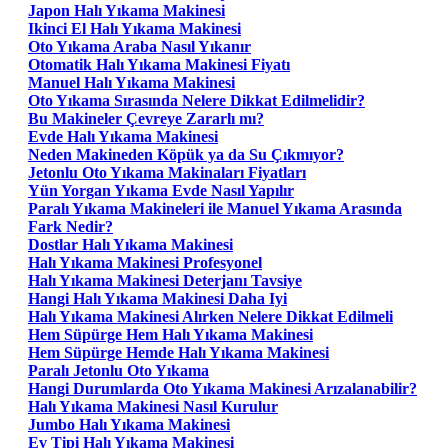
Japon Halı Yıkama Makinesi
Ikinci El Halı Yıkama Makinesi
Oto Yıkama Araba Nasıl Yıkanır
Otomatik Halı Yıkama Makinesi Fiyatı
Manuel Halı Yıkama Makinesi
Oto Yıkama Sırasında Nelere Dikkat Edilmelidir?
Bu Makineler Çevreye Zararlı mı?
Evde Halı Yıkama Makinesi
Neden Makineden Köpük ya da Su Çıkmıyor?
Jetonlu Oto Yıkama Makinaları Fiyatları
Yün Yorgan Yıkama Evde Nasıl Yapılır
Paralı Yıkama Makineleri ile Manuel Yıkama Arasında
Fark Nedir?
Dostlar Halı Yıkama Makinesi
Halı Yıkama Makinesi Profesyonel
Halı Yıkama Makinesi Deterjanı Tavsiye
Hangi Halı Yıkama Makinesi Daha Iyi
Halı Yıkama Makinesi Alırken Nelere Dikkat Edilmeli
Hem Süpürge Hem Halı Yıkama Makinesi
Hem Süpürge Hemde Halı Yıkama Makinesi
Paralı Jetonlu Oto Yıkama
Hangi Durumlarda Oto Yıkama Makinesi Arızalanabilir?
Halı Yıkama Makinesi Nasıl Kurulur
Jumbo Halı Yıkama Makinesi
Ev Tipi Halı Yıkama Makinesi