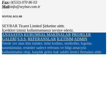
Fax:
0(533) 070 86 03
Mail:
info@seybar.com.tr
SOSYAL AGLAR
SEYBAR Ticaret Limited Şirketine aittir.
İçerikleri izinsiz kullanmamanızı tavsiye ederiz.
ANASAYFA
KURUMSAL
MAKİNALAR
PROJELER
GALERİ
S.S.S.
REFERANSLAR
İLETİŞİM
ADMIN
Sitede yer alan tüm isimler, ürün kodları, semboller, logolar,
tanımlamalar, resimler sadece referans ve bilgi amacıyla
kullanılmakta olup, karşılık gelen hak sahibi üretici firmalara aittir.