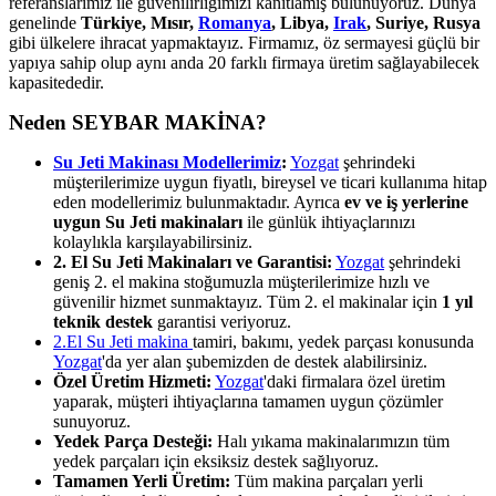
referanslarımız ile güvenilirliğimizi kanıtlamış bulunuyoruz. Dünya
genelinde
Türkiye, Mısır,
Romanya
, Libya,
Irak
, Suriye, Rusya
gibi ülkelere ihracat yapmaktayız. Firmamız, öz sermayesi güçlü bir
yapıya sahip olup aynı anda 20 farklı firmaya üretim sağlayabilecek
kapasitededir.
Neden SEYBAR MAKİNA?
Su Jeti Makinası Modellerimiz
:
Yozgat
şehrindeki
müşterilerimize uygun fiyatlı, bireysel ve ticari kullanıma hitap
eden modellerimiz bulunmaktadır. Ayrıca
ev ve iş yerlerine
uygun Su Jeti makinaları
ile günlük ihtiyaçlarınızı
kolaylıkla karşılayabilirsiniz.
2. El Su Jeti Makinaları ve Garantisi:
Yozgat
şehrindeki
geniş 2. el makina stoğumuzla müşterilerimize hızlı ve
güvenilir hizmet sunmaktayız. Tüm 2. el makinalar için
1 yıl
teknik destek
garantisi veriyoruz.
2.El Su Jeti makina
tamiri, bakımı, yedek parçası konusunda
Yozgat
'da yer alan şubemizden de destek alabilirsiniz.
Özel Üretim Hizmeti:
Yozgat
'daki firmalara özel üretim
yaparak, müşteri ihtiyaçlarına tamamen uygun çözümler
sunuyoruz.
Yedek Parça Desteği:
Halı yıkama makinalarımızın tüm
yedek parçaları için eksiksiz destek sağlıyoruz.
Tamamen Yerli Üretim:
Tüm makina parçaları yerli