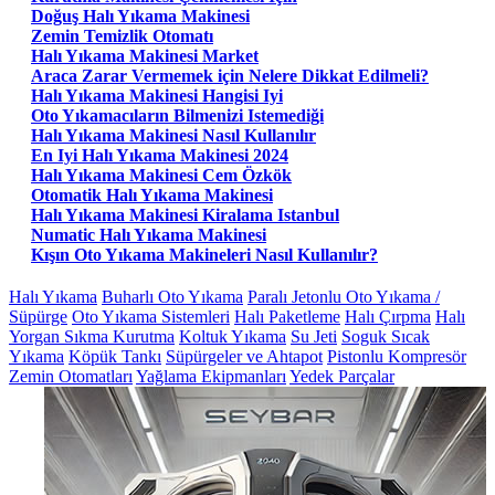
Doğuş Halı Yıkama Makinesi
Zemin Temizlik Otomatı
Halı Yıkama Makinesi Market
Araca Zarar Vermemek için Nelere Dikkat Edilmeli?
Halı Yıkama Makinesi Hangisi Iyi
Oto Yıkamacıların Bilmenizi Istemediği
Halı Yıkama Makinesi Nasıl Kullanılır
En Iyi Halı Yıkama Makinesi 2024
Halı Yıkama Makinesi Cem Özkök
Otomatik Halı Yıkama Makinesi
Halı Yıkama Makinesi Kiralama Istanbul
Numatic Halı Yıkama Makinesi
Kışın Oto Yıkama Makineleri Nasıl Kullanılır?
Halı Yıkama
Buharlı Oto Yıkama
Paralı Jetonlu Oto Yıkama /
Süpürge
Oto Yıkama Sistemleri
Halı Paketleme
Halı Çırpma
Halı
Yorgan Sıkma Kurutma
Koltuk Yıkama
Su Jeti
Soguk Sıcak
Yıkama
Köpük Tankı
Süpürgeler ve Ahtapot
Pistonlu Kompresör
Zemin Otomatları
Yağlama Ekipmanları
Yedek Parçalar