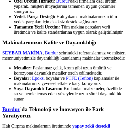
Özel Üretim Hizmeti:
Burdur
'daki firmalara özel üretim
yaparak, müşteri ihtiyaçlarına tamamen uygun çözümler
sunuyoruz.
Yedek Parça Desteği:
Halı yıkama makinalarımızın tüm
yedek parçaları için eksiksiz destek sağlıyoruz.
Tamamen Yerli Üretim:
Tüm makina parçaları yerli
üretimdir ve kalite standartlarına uygun olarak geliştirilmiştir.
Makinalarımızın Kalite ve Dayanıklılığı
SEYBAR MAKİNA
,
Burdur
şehrindeki referanslarımız ve müşteri
memnuniyetimizle dayanıklılığı kanıtlanmış makinalar üretmektedir:
Metaller:
Paslanmaz çelik, krom gibi uzun ömürlü ve
korozyona dayanıklı metaller tercih edilmektedir.
Boyalar:
Epoksi
boyalar ve
PTFE (Teflon)
kaplamalar ile
makinalarımızı çevresel etkilere karşı koruyoruz.
Suya Dayanıklı Tasarım:
Kullanılan malzemeler, özellikle
su ve nemle temas eden yüzeylerde uzun süreli dayanıklılık
sunar.
Burdur
'da Teknoloji ve İnovasyon ile Fark
Yaratıyoruz
Halı Çırpma makinalarının üretiminde
yapay zekâ destekli