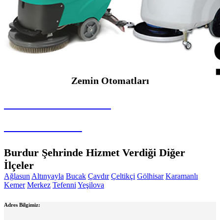
Zemin Otomatları
SEYBAR MAKİNALARI
Zemin Otomatları
Burdur Şehrinde Hizmet Verdiği Diğer
İlçeler
Ağlasun
Altınyayla
Bucak
Çavdır
Çeltikçi
Gölhisar
Karamanlı
Kemer
Merkez
Tefenni
Yeşilova
Adres Bilgimiz: