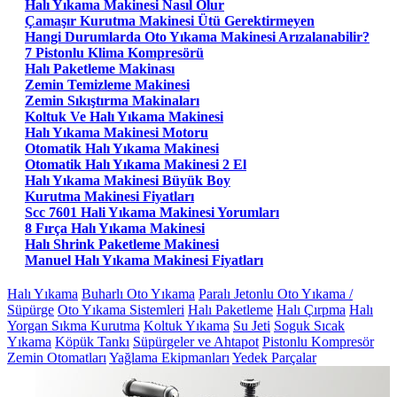
Halı Yıkama Makinesi Nasıl Olur
Çamaşır Kurutma Makinesi Ütü Gerektirmeyen
Hangi Durumlarda Oto Yıkama Makinesi Arızalanabilir?
7 Pistonlu Klima Kompresörü
Halı Paketleme Makinası
Zemin Temizleme Makinesi
Zemin Sıkıştırma Makinaları
Koltuk Ve Halı Yıkama Makinesi
Halı Yıkama Makinesi Motoru
Otomatik Halı Yıkama Makinesi
Otomatik Halı Yıkama Makinesi 2 El
Halı Yıkama Makinesi Büyük Boy
Kurutma Makinesi Fiyatları
Scc 7601 Hali Yıkama Makinesi Yorumları
8 Fırça Halı Yıkama Makinesi
Halı Shrink Paketleme Makinesi
Manuel Halı Yıkama Makinesi Fiyatları
Halı Yıkama
Buharlı Oto Yıkama
Paralı Jetonlu Oto Yıkama /
Süpürge
Oto Yıkama Sistemleri
Halı Paketleme
Halı Çırpma
Halı
Yorgan Sıkma Kurutma
Koltuk Yıkama
Su Jeti
Soguk Sıcak
Yıkama
Köpük Tankı
Süpürgeler ve Ahtapot
Pistonlu Kompresör
Zemin Otomatları
Yağlama Ekipmanları
Yedek Parçalar