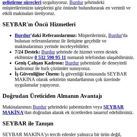
geliştirme süreçleri
uyguluyoruz.
Burdur
şehrindeki
müşterilerimizin taleplerini göz önünde bulundurarak en verimli ve
etkili makinaları üretiyoruz.
SEYBAR'ın Öncü Hizmetleri
Burdur
'daki Referanslarımız:
Müşterilerimiz,
Burdur
'da
bulunan referanslarımız ile iletişime geçebilir ve
makinalarımızı yerinde inceleyebilirler.
7/24 Destek:
Burdur
şehrinde de hizmet veren destek
ekibimize
0 532 590 95 11
numaralı telefondan ulaşabilirsiniz.
Geniş Çalışan Kadrosu:
Burdur
şubemizde de deneyimli
kadromuz ile hızlı çözümler sunuyoruz.
İş Güvenliğine Önem:
İş güvenliği konusunda SEYBAR
MAKİNA olarak sektörün standartlarının çok üzerinde
uygulamalar yapıyoruz.
Doğrudan Üreticiden Almanın Avantajı
Makinalarımızı
Burdur
şehrindeki şubemizden veya
SEYBAR
MAKİNA
'dan doğrudan alarak ek ücretlerden tasarruf edebilirsiniz.
SEYBAR ile Tanışın
SEYBAR MAKİNA'yı tercih edenler yalnızca bir ürün değil,