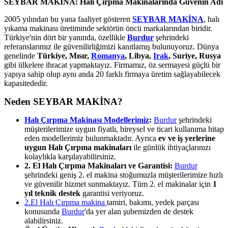
SEYBAR MAKİNA: Halı Çırpma Makinalarında Güvenin Adı
2005 yılından bu yana faaliyet gösteren
SEYBAR MAKİNA
, halı
yıkama makinası üretiminde sektörün öncü markalarından biridir.
Türkiye'nin dört bir yanında, özellikle
Burdur
şehrindeki
referanslarımız ile güvenilirliğimizi kanıtlamış bulunuyoruz. Dünya
genelinde
Türkiye, Mısır,
Romanya
, Libya,
Irak
, Suriye, Rusya
gibi ülkelere ihracat yapmaktayız. Firmamız, öz sermayesi güçlü bir
yapıya sahip olup aynı anda 20 farklı firmaya üretim sağlayabilecek
kapasitededir.
Neden SEYBAR MAKİNA?
Halı Çırpma Makinası Modellerimiz
:
Burdur
şehrindeki
müşterilerimize uygun fiyatlı, bireysel ve ticari kullanıma hitap
eden modellerimiz bulunmaktadır. Ayrıca
ev ve iş yerlerine
uygun Halı Çırpma makinaları
ile günlük ihtiyaçlarınızı
kolaylıkla karşılayabilirsiniz.
2. El Halı Çırpma Makinaları ve Garantisi:
Burdur
şehrindeki geniş 2. el makina stoğumuzla müşterilerimize hızlı
ve güvenilir hizmet sunmaktayız. Tüm 2. el makinalar için
1
yıl teknik destek
garantisi veriyoruz.
2.El Halı Çırpma makina
tamiri, bakımı, yedek parçası
konusunda
Burdur
'da yer alan şubemizden de destek
alabilirsiniz.