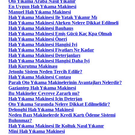
Oto Yıkama Araba Nasıl Yıkanır
En Uygun Halı Yıkama Makinesi
Manuel Halı Yıkama Makinesi
Halı Yıkama Makinesi Ile Yatak Yıkanır Mı
Halı Yıkama Makinesi Alırken Nelere Dikkat Edilmeli
Halı Yıkama Makinesi Bauhaus
Halı Yıkama Makinesi Emiş Gücü Kaç Kpa Olmalı
Halı Yıkama Makinesi Öneri
Halı Yıkama Makinesi Hangisi Iyi
Halı Yıkama Makinesi Fiyatları Ne Kadar
Halı Yıkama Makinesi Deterjanları
Halı Yıkama Makinesi Hangisi Daha Iyi
Halı Kurutma Makinası
Jetonlu Sistem Neden Tercih Edilir?
Halı Yıkama Makinesi Contası
Paralı Oto Yıkama Makinelerinin Avantajları Nelerdir?
Gaziantep Halı Yıkama Makinesi
Bu Makineler Çevreye Zararlı mı?
Halı Yıkama Makinesi Için Deterjan
Oto Yıkama Sırasında Nelere Dikkat Edilmelidir?
Delonghi Halı Yıkama Makinesi
Neden Bazı Makinelerde Kredi Kartı Ödeme Sistemi
Bulunmaz?
Halı Yıkama Makinesi Ile Koltuk Nasıl Yıkanır
Mini Halı Yıkama Makinesi