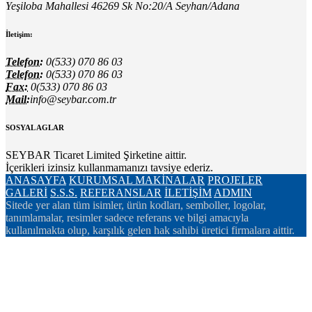
Yeşiloba Mahallesi 46269 Sk No:20/A Seyhan/Adana
İletişim:
Telefon:
0(533) 070 86 03
Telefon:
0(533) 070 86 03
Fax:
0(533) 070 86 03
Mail:
info@seybar.com.tr
SOSYAL AGLAR
SEYBAR Ticaret Limited Şirketine aittir.
İçerikleri izinsiz kullanmamanızı tavsiye ederiz.
ANASAYFA
KURUMSAL
MAKİNALAR
PROJELER
GALERİ
S.S.S.
REFERANSLAR
İLETİŞİM
ADMIN
Sitede yer alan tüm isimler, ürün kodları, semboller, logolar,
tanımlamalar, resimler sadece referans ve bilgi amacıyla
kullanılmakta olup, karşılık gelen hak sahibi üretici firmalara aittir.