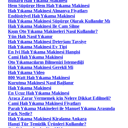
Buharlı Halı Yıkama Makinesi
Hem Süpürge Hem Halı Yıkama Makinesi
Halı Yıkama Makinesi Almanya Fiyatları
Endüstriyel Halı Yıkama Makinesi
Halı Yıkama Makinesi Süpürge Olarak Kullanılır Mı
Halı Yıkama Makinesi Ile Cam Silme
Kışın Oto Yıkama Makineleri Nasıl Kullanılır?
Yün Halı Nasıl Yıkanır
Halı Yıkama Makinesi Deterjanı Tavsiye
Halı Yıkama Makinesi Ev Tipi
En Iyi Halı Yıkama Makinesi Hangisi
Cami Halı Yıkama Makinesi
Oto Yıkamacıların Bilmenizi Istemediği
Halı Yıkama Makinesi Gerekli Mi
Halı Yıkama Video
800 Watt Halı Yıkama Makinesi
Kurutma Makinesi Nasıl Bağlanır
Halı Yıkama Makinesi
En Ucuz Halı Yıkama Makinesi
Araca Zarar Vermemek için Nelere Dikkat Edilmeli?
Cami Halı Yıkama Makinesi Fiyatları
Paralı Yıkama Makineleri ile Manuel Yıkama Arasında
Fark Nedir?
Halı Yıkama Makinesi Kiralama Ankara
Hangi Tür Temizlik Ürünleri Kullanılır?