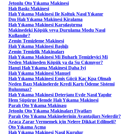
Jetonlu Oto Yıkama Makinesi
Halı Baskı Makinesi
Halı Yıkama Makinesi Ile Koltuk Nasıl Yıkanır
Dm Halı Yıkama Makinesi Kiralama
Halı Yıkama Makinesi Karşılaştırma
Makinedeki Köpük veya Durulama Modu Nasıl
Kullanılır?
Zemin Temizleme Makinesi
Halı Yıkama Makinesi Başlığı
Zemin Temizlik Makinaları
Halı Yıkama Makinesi Mi Buharlı Temizleyici Mi
Neden Makineden Köpük ya da Su Çıkmıyor?
Hangi Halı Yıkama Makinesi Daha Iyi
Halı Yıkama Makinesi Manuel
Halı Yıkama Makinesi Emiş Gücü Kaç Kpa Olmalı
Neden Bazı Makinelerde Kredi Kartı Ödeme Sistemi
Bulunmaz?
Halı Yıkama Makinesi Deterjanı Evde Nasıl Yapılır
Hem Süpürge Hemde Halı Yıkama Makinesi
Paralı Oto Yıkama Makinası
Jetonlu Oto Yıkama Makinaları Fiyatları
Paralı Oto Yıkama Makinelerinin Avantajları Nelerdir?
Araca Zarar Vermemek için Nelere Dikkat Edilmeli?
Oto Yıkama Açma
Halı Yıkama Makinesi Nasıl Kurulur