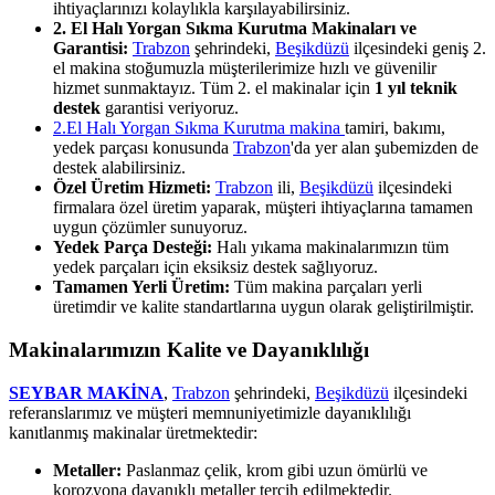
ihtiyaçlarınızı kolaylıkla karşılayabilirsiniz.
2. El Halı Yorgan Sıkma Kurutma Makinaları ve
Garantisi:
Trabzon
şehrindeki,
Beşikdüzü
ilçesindeki geniş 2.
el makina stoğumuzla müşterilerimize hızlı ve güvenilir
hizmet sunmaktayız. Tüm 2. el makinalar için
1 yıl teknik
destek
garantisi veriyoruz.
2.El Halı Yorgan Sıkma Kurutma makina
tamiri, bakımı,
yedek parçası konusunda
Trabzon
'da yer alan şubemizden de
destek alabilirsiniz.
Özel Üretim Hizmeti:
Trabzon
ili,
Beşikdüzü
ilçesindeki
firmalara özel üretim yaparak, müşteri ihtiyaçlarına tamamen
uygun çözümler sunuyoruz.
Yedek Parça Desteği:
Halı yıkama makinalarımızın tüm
yedek parçaları için eksiksiz destek sağlıyoruz.
Tamamen Yerli Üretim:
Tüm makina parçaları yerli
üretimdir ve kalite standartlarına uygun olarak geliştirilmiştir.
Makinalarımızın Kalite ve Dayanıklılığı
SEYBAR MAKİNA
,
Trabzon
şehrindeki,
Beşikdüzü
ilçesindeki
referanslarımız ve müşteri memnuniyetimizle dayanıklılığı
kanıtlanmış makinalar üretmektedir:
Metaller:
Paslanmaz çelik, krom gibi uzun ömürlü ve
korozyona dayanıklı metaller tercih edilmektedir.