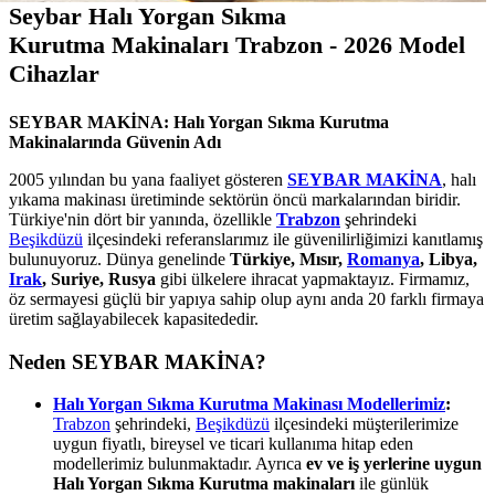
Seybar Halı Yorgan Sıkma
Kurutma Makinaları Trabzon - 2026 Model
Cihazlar
SEYBAR MAKİNA: Halı Yorgan Sıkma Kurutma
Makinalarında Güvenin Adı
2005 yılından bu yana faaliyet gösteren
SEYBAR MAKİNA
, halı
yıkama makinası üretiminde sektörün öncü markalarından biridir.
Türkiye'nin dört bir yanında, özellikle
Trabzon
şehrindeki
Beşikdüzü
ilçesindeki referanslarımız ile güvenilirliğimizi kanıtlamış
bulunuyoruz. Dünya genelinde
Türkiye, Mısır,
Romanya
, Libya,
Irak
, Suriye, Rusya
gibi ülkelere ihracat yapmaktayız. Firmamız,
öz sermayesi güçlü bir yapıya sahip olup aynı anda 20 farklı firmaya
üretim sağlayabilecek kapasitededir.
Neden SEYBAR MAKİNA?
Halı Yorgan Sıkma Kurutma Makinası Modellerimiz
:
Trabzon
şehrindeki,
Beşikdüzü
ilçesindeki müşterilerimize
uygun fiyatlı, bireysel ve ticari kullanıma hitap eden
modellerimiz bulunmaktadır. Ayrıca
ev ve iş yerlerine uygun
Halı Yorgan Sıkma Kurutma makinaları
ile günlük