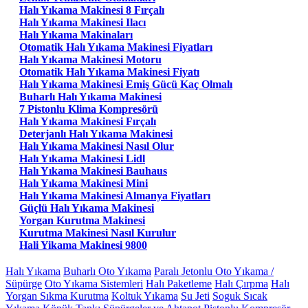
Halı Yıkama Makinesi 8 Fırçalı
Halı Yıkama Makinesi Ilacı
Halı Yıkama Makinaları
Otomatik Halı Yıkama Makinesi Fiyatları
Halı Yıkama Makinesi Motoru
Otomatik Halı Yıkama Makinesi Fiyatı
Halı Yıkama Makinesi Emiş Gücü Kaç Olmalı
Buharlı Halı Yıkama Makinesi
7 Pistonlu Klima Kompresörü
Halı Yıkama Makinesi Fırçalı
Deterjanlı Halı Yıkama Makinesi
Halı Yıkama Makinesi Nasıl Olur
Halı Yıkama Makinesi Lidl
Halı Yıkama Makinesi Bauhaus
Halı Yıkama Makinesi Mini
Halı Yıkama Makinesi Almanya Fiyatları
Güçlü Halı Yıkama Makinesi
Yorgan Kurutma Makinesi
Kurutma Makinesi Nasıl Kurulur
Hali Yikama Makinesi 9800
Halı Yıkama
Buharlı Oto Yıkama
Paralı Jetonlu Oto Yıkama /
Süpürge
Oto Yıkama Sistemleri
Halı Paketleme
Halı Çırpma
Halı
Yorgan Sıkma Kurutma
Koltuk Yıkama
Su Jeti
Soguk Sıcak