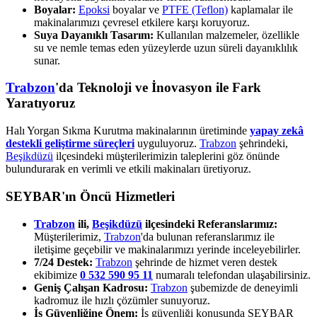
Boyalar:
Epoksi
boyalar ve
PTFE (Teflon)
kaplamalar ile
makinalarımızı çevresel etkilere karşı koruyoruz.
Suya Dayanıklı Tasarım:
Kullanılan malzemeler, özellikle
su ve nemle temas eden yüzeylerde uzun süreli dayanıklılık
sunar.
Trabzon
'da Teknoloji ve İnovasyon ile Fark
Yaratıyoruz
Halı Yorgan Sıkma Kurutma makinalarının üretiminde
yapay zekâ
destekli geliştirme süreçleri
uyguluyoruz.
Trabzon
şehrindeki,
Beşikdüzü
ilçesindeki müşterilerimizin taleplerini göz önünde
bulundurarak en verimli ve etkili makinaları üretiyoruz.
SEYBAR'ın Öncü Hizmetleri
Trabzon
ili,
Beşikdüzü
ilçesindeki Referanslarımız:
Müşterilerimiz,
Trabzon
'da bulunan referanslarımız ile
iletişime geçebilir ve makinalarımızı yerinde inceleyebilirler.
7/24 Destek:
Trabzon
şehrinde de hizmet veren destek
ekibimize
0 532 590 95 11
numaralı telefondan ulaşabilirsiniz.
Geniş Çalışan Kadrosu:
Trabzon
şubemizde de deneyimli
kadromuz ile hızlı çözümler sunuyoruz.
İş Güvenliğine Önem:
İş güvenliği konusunda SEYBAR