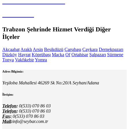
SEYBAR MAKİNALARI
Halı Yıkama
Trabzon Şehrinde Hizmet Verdiği Diğer
İlçeler
Akçaabat
Araklı
Arsin
Beşikdüzü
Çarşıbaşı
Çaykara
Dernekpazarı
Düzköy
Hayrat
Köprübaşı
Maçka
Of
Ortahisar
Şalpazarı
Sürmene
Tonya
Vakfıkebir
Yomra
Adres Bilgimiz:
Yeşiloba Mahallesi 46269 Sk No:20/A Seyhan/Adana
İletişim:
Telefon:
0(533) 070 86 03
Telefon:
0(533) 070 86 03
Fax:
0(533) 070 86 03
Mail:
info@seybar.com.tr