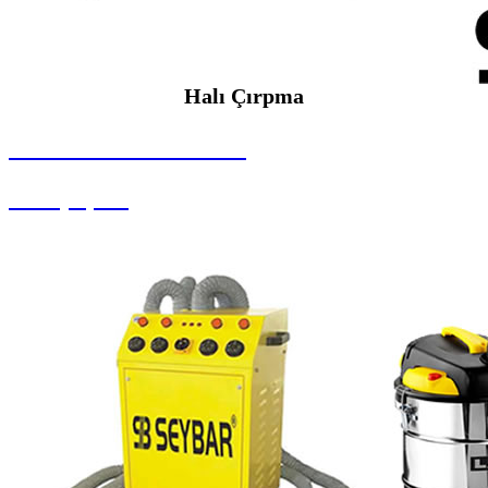
Halı Çırpma
SEYBAR MAKİNALARI
Halı Çırpma