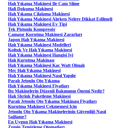
Halı Yıkama Makinesi Ile Cam Silme
Hali Dokuma Makinesi
Halı Yıkama Cilalama Makinesi
Halı Yıkama Makinesi Alırken Nelere Dikkat Edilmeli
Halı Yıkama Makinesi Ev Tipi
Tek Pistonlu Kompresör
Çamaşır Kurutma Makinesi Zararları
Japon Halı Yıkama Makinesi
Halı Yıkama Makinesi Modelleri
Koltuk Ve Halı Yıkama Makinesi
Halı Yıkama Makinesi Hangisi Iyi
Halı Kurutma Makinası
Halı Yıkama Makinesi Kaç Watt Olmalı
Meç Halı Yıkama Makinesi
Halı Yıkama Makinesi Nasıl Yapılır
Paralı Jetonlu Oto Yıkama
Halı Yıkama Makinesi Fiyatları
Bu Makinelerin Düzenli Bakımının Önemi Nedir?
Halı Shrink Paketleme Makinesi
Paralı Jetonlu Oto Yıkama Makinası Fiyatları
Kurutma Makinesi Çekmemesi Için
Jetonlu Oto Yıkama Makinelerinin Güvenliği Nasıl
Sağlanır?
En Uygun Halı Yıkama Makinesi
Zemin Temizleme Otomatları