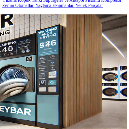
Yıkama
Köpük Tankı
Süpürgeler ve Ahtapot
Pistonlu Kompresör
Zemin Otomatları
Yağlama Ekipmanları
Yedek Parçalar