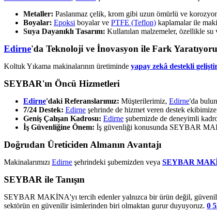
Metaller:
Paslanmaz çelik, krom gibi uzun ömürlü ve korozyona 
Boyalar:
Epoksi
boyalar ve
PTFE (Teflon)
kaplamalar ile makin
Suya Dayanıklı Tasarım:
Kullanılan malzemeler, özellikle su 
Edirne
'da Teknoloji ve İnovasyon ile Fark Yaratıyor
Koltuk Yıkama makinalarının üretiminde
yapay zekâ destekli gelişti
SEYBAR'ın Öncü Hizmetleri
Edirne
'daki Referanslarımız:
Müşterilerimiz,
Edirne
'da bulun
7/24 Destek:
Edirne
şehrinde de hizmet veren destek ekibimiz
Geniş Çalışan Kadrosu:
Edirne
şubemizde de deneyimli kadro
İş Güvenliğine Önem:
İş güvenliği konusunda SEYBAR MAKİNA
Doğrudan Üreticiden Almanın Avantajı
Makinalarımızı
Edirne
şehrindeki şubemizden veya
SEYBAR MAK
SEYBAR ile Tanışın
SEYBAR MAKİNA'yı tercih edenler yalnızca bir ürün değil, güvenilir 
sektörün en güvenilir isimlerinden biri olmaktan gurur duyuyoruz.
0 5