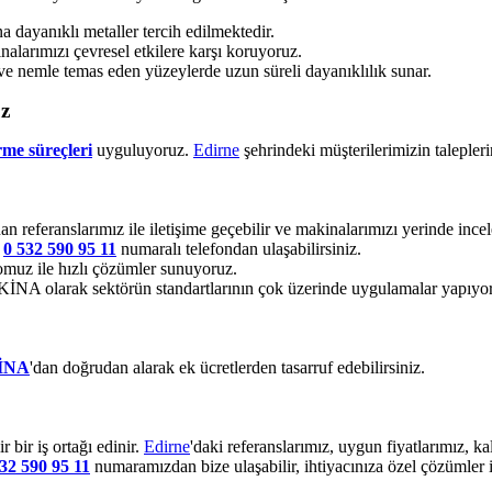
dayanıklı metaller tercih edilmektedir.
alarımızı çevresel etkilere karşı koruyoruz.
ve nemle temas eden yüzeylerde uzun süreli dayanıklılık sunar.
uz
rme süreçleri
uyguluyoruz.
Edirne
şehrindeki müşterilerimizin talepler
an referanslarımız ile iletişime geçebilir ve makinalarımızı yerinde incele
e
0 532 590 95 11
numaralı telefondan ulaşabilirsiniz.
muz ile hızlı çözümler sunuyoruz.
 olarak sektörün standartlarının çok üzerinde uygulamalar yapıyo
İNA
'dan doğrudan alarak ek ücretlerden tasarruf edebilirsiniz.
bir iş ortağı edinir.
Edirne
'daki referanslarımız, uygun fiyatlarımız, 
32 590 95 11
numaramızdan bize ulaşabilir, ihtiyacınıza özel çözümler i