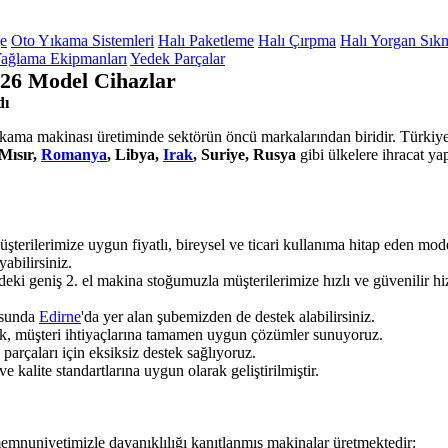
ge
Oto Yıkama Sistemleri
Halı Paketleme
Halı Çırpma
Halı Yorgan Sık
ağlama Ekipmanları
Yedek Parçalar
026 Model Cihazlar
dı
yıkama makinası üretiminde sektörün öncü markalarından biridir. Türkiye'
Mısır,
Romanya
, Libya,
Irak
, Suriye, Rusya
gibi ülkelere ihracat y
şterilerimize uygun fiyatlı, bireysel ve ticari kullanıma hitap eden mo
yabilirsiniz.
deki geniş 2. el makina stoğumuzla müşterilerimize hızlı ve güvenilir 
usunda
Edirne
'da yer alan şubemizden de destek alabilirsiniz.
rak, müşteri ihtiyaçlarına tamamen uygun çözümler sunuyoruz.
rçaları için eksiksiz destek sağlıyoruz.
 kalite standartlarına uygun olarak geliştirilmiştir.
emnuniyetimizle dayanıklılığı kanıtlanmış makinalar üretmektedir: