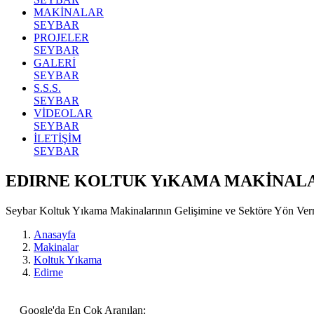
MAKİNALAR
SEYBAR
PROJELER
SEYBAR
GALERİ
SEYBAR
S.S.S.
SEYBAR
VİDEOLAR
SEYBAR
İLETİŞİM
SEYBAR
EDIRNE KOLTUK YıKAMA MAKİNAL
Seybar Koltuk Yıkama Makinalarının Gelişimine ve Sektöre Yön Ve
Anasayfa
Makinalar
Koltuk Yıkama
Edirne
Google'da En Çok Aranılan: