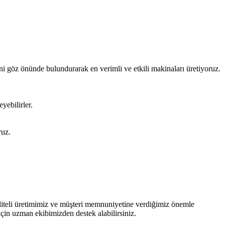
ini göz önünde bulundurarak en verimli ve etkili makinaları üretiyoruz.
yebilirler.
ruz.
kaliteli üretimimiz ve müşteri memnuniyetine verdiğimiz önemle
çin uzman ekibimizden destek alabilirsiniz.