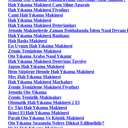
Halı Yıkama Makinesi Cam Silme Aparatı
Halı Yıkama Makinesi Fiyatları
Cami Halı Yıkama Makinesi
Halı Yıkama Makinesi
Halı Yıkama Makinesi Deterjanları
Jetonlu Makinelerde Zaman Dolduğunda İşlem Nasıl Devam 
Halı Yıkama Makinesi Bauhaus
Halı Baskı Makinesi
En Uygun Halı Yıkama Makinesi
Zemin Temizleme Makinesi
Oto Yıkama Araba Nasıl Yıkanır
Halı Yıkama Makinesi Deterjanı Tavsiye
Japon Halı Yıkama Makinesi
Hem Süpürge Hemde Halı Yıkama Makinesi
Meç Halı Yıkama Makinesi
Halı Yıkama Makinesi Markaları
Zemin Temizleme Makinesi Fiyatları
Jetonlu Oto Yikama
Zemin Temizlik Makinaları
Otomatik Halı Yıkama Makinesi 2 El
Ev Tipi Halı Yıkama Makinesi
Ikinci El Halı Yıkama Makinesi
Paralı Oto Yıkama Ve Köpük Makinesi
Oto Yıkama Sırasında Nelere Dikkat Edilmelidir?