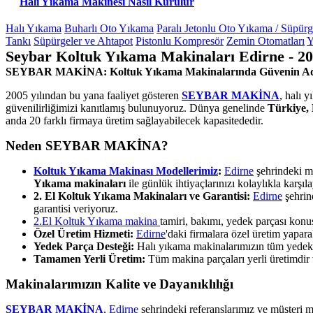
Halı Yıkama Makinesi Nasıl Kurulur
Halı Yıkama
Buharlı Oto Yıkama
Paralı Jetonlu Oto Yıkama / Süpür
Tankı
Süpürgeler ve Ahtapot
Pistonlu Kompresör
Zemin Otomatları
Y
Seybar Koltuk Yıkama Makinaları Edirne - 2
SEYBAR MAKİNA: Koltuk Yıkama Makinalarında Güvenin A
2005 yılından bu yana faaliyet gösteren
SEYBAR MAKİNA
, halı 
güvenilirliğimizi kanıtlamış bulunuyoruz. Dünya genelinde
Türkiye, 
anda 20 farklı firmaya üretim sağlayabilecek kapasitededir.
Neden SEYBAR MAKİNA?
Koltuk Yıkama Makinası Modellerimiz
:
Edirne
şehrindeki mü
Yıkama makinaları
ile günlük ihtiyaçlarınızı kolaylıkla karşıla
2. El Koltuk Yıkama Makinaları ve Garantisi:
Edirne
şehrin
garantisi veriyoruz.
2.El Koltuk Yıkama makina
tamiri, bakımı, yedek parçası kon
Özel Üretim Hizmeti:
Edirne
'daki firmalara özel üretim yapa
Yedek Parça Desteği:
Halı yıkama makinalarımızın tüm yedek pa
Tamamen Yerli Üretim:
Tüm makina parçaları yerli üretimdir ve
Makinalarımızın Kalite ve Dayanıklılığı
SEYBAR MAKİNA
,
Edirne
şehrindeki referanslarımız ve müşteri m