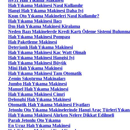
Hy31 Halı Yıkama Makinesi
Halı Yıkama Makinesi Nasıl Kullanılır
Hangi Halı Yıkama Makinesi Daha Iyi
Kışın Oto Yıkama Makineleri Nasıl Kullanılır?
Halı Yıkama Makinesi Ilacı
Dm Halı Yıkama Makinesi Kiralama
Neden Bazı Makinelerde Kredi Kartı Ödeme Sistemi Bulunm
Halı Yıkama Makinesi Pompası
Halı Paketleme Makinesi
Deterjanlı Halı Yıkama Makinesi
Halı Yıkama Makinesi Kaç Watt Olmalı
Halı Yıkama Makinesi Hangisi Iyi
Halı Yıkama Makinesi Büyük
Mini Halı Yıkama Makinesi
Halı Yıkama Makinesi Tam Otomatik
Zemin Sıkıştırma Makinaları
Jumbo Halı Yıkama Makinesi
Manuel Halı Yıkama Makinesi
Halı Yıkama Makinesi Cimri
Delonghi Halı Yıkama Makinesi
Otomatik Halı Yıkama Makinesi Fiyatları
Jetonlu Oto Yıkama Makinelerinde Hangi Araç Türleri Yıkana
Halı Yıkama Makinesi Alırken Nelere Dikkat Edilmeli
Paralı Jetonlu Oto Yıkama
En Ucuz Halı Yıkama Makinesi