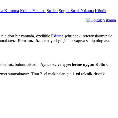
ma Kurutma
Koltuk Yıkama
Su Jeti
Soguk Sıcak Yıkama
Köpük
nin dört bir yanında, özellikle
Edirne
şehrindeki referanslarımız ile
apmaktayız. Firmamız, öz sermayesi güçlü bir yapıya sahip olup aynı
dellerimiz bulunmaktadır. Ayrıca
ev ve iş yerlerine uygun Koltuk
hizmet sunmaktayız. Tüm 2. el makinalar için
1 yıl teknik destek