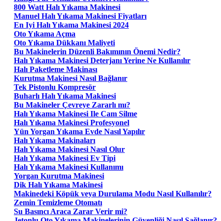
800 Watt Halı Yıkama Makinesi
Manuel Halı Yıkama Makinesi Fiyatları
En Iyi Halı Yıkama Makinesi 2024
Oto Yıkama Açma
Oto Yıkama Dükkanı Maliyeti
Bu Makinelerin Düzenli Bakımının Önemi Nedir?
Halı Yıkama Makinesi Deterjanı Yerine Ne Kullanılır
Halı Paketleme Makinası
Kurutma Makinesi Nasıl Bağlanır
Tek Pistonlu Kompresör
Buharlı Halı Yıkama Makinesi
Bu Makineler Çevreye Zararlı mı?
Halı Yıkama Makinesi Ile Cam Silme
Halı Yıkama Makinesi Profesyonel
Yün Yorgan Yıkama Evde Nasıl Yapılır
Halı Yıkama Makinaları
Halı Yıkama Makinesi Nasıl Olur
Halı Yıkama Makinesi Ev Tipi
Halı Yıkama Makinesi Kullanımı
Yorgan Kurutma Makinesi
Dik Halı Yıkama Makinesi
Makinedeki Köpük veya Durulama Modu Nasıl Kullanılır?
Zemin Temizleme Otomatı
Su Basıncı Araca Zarar Verir mi?
Jetonlu Oto Yıkama Makinelerinin Güvenliği Nasıl Sağlanır?