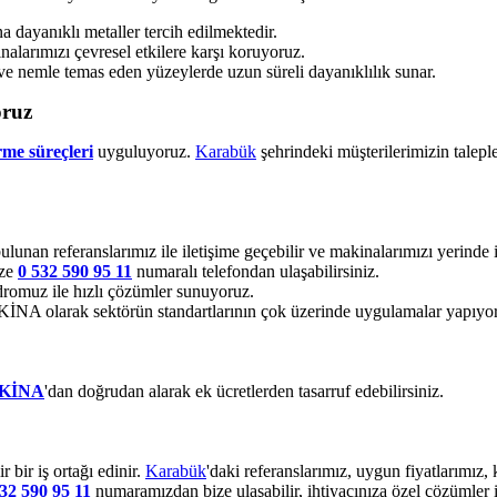
dayanıklı metaller tercih edilmektedir.
alarımızı çevresel etkilere karşı koruyoruz.
ve nemle temas eden yüzeylerde uzun süreli dayanıklılık sunar.
oruz
rme süreçleri
uyguluyoruz.
Karabük
şehrindeki müşterilerimizin talepl
bulunan referanslarımız ile iletişime geçebilir ve makinalarımızı yerinde i
ize
0 532 590 95 11
numaralı telefondan ulaşabilirsiniz.
romuz ile hızlı çözümler sunuyoruz.
 olarak sektörün standartlarının çok üzerinde uygulamalar yapıyo
KİNA
'dan doğrudan alarak ek ücretlerden tasarruf edebilirsiniz.
bir iş ortağı edinir.
Karabük
'daki referanslarımız, uygun fiyatlarımız
32 590 95 11
numaramızdan bize ulaşabilir, ihtiyacınıza özel çözümler i