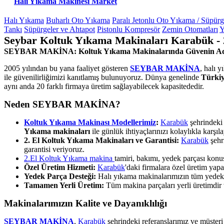
Halı Yıkama Makinesi Market
Halı Yıkama
Buharlı Oto Yıkama
Paralı Jetonlu Oto Yıkama / Süpür
Tankı
Süpürgeler ve Ahtapot
Pistonlu Kompresör
Zemin Otomatları
Y
Seybar Koltuk Yıkama Makinaları Karabük - 
SEYBAR MAKİNA: Koltuk Yıkama Makinalarında Güvenin A
2005 yılından bu yana faaliyet gösteren
SEYBAR MAKİNA
, halı 
ile güvenilirliğimizi kanıtlamış bulunuyoruz. Dünya genelinde
Türkiy
aynı anda 20 farklı firmaya üretim sağlayabilecek kapasitededir.
Neden SEYBAR MAKİNA?
Koltuk Yıkama Makinası Modellerimiz
:
Karabük
şehrindeki 
Yıkama makinaları
ile günlük ihtiyaçlarınızı kolaylıkla karşıla
2. El Koltuk Yıkama Makinaları ve Garantisi:
Karabük
şehr
garantisi veriyoruz.
2.El Koltuk Yıkama makina
tamiri, bakımı, yedek parçası kon
Özel Üretim Hizmeti:
Karabük
'daki firmalara özel üretim ya
Yedek Parça Desteği:
Halı yıkama makinalarımızın tüm yedek pa
Tamamen Yerli Üretim:
Tüm makina parçaları yerli üretimdir ve
Makinalarımızın Kalite ve Dayanıklılığı
SEYBAR MAKİNA
,
Karabük
şehrindeki referanslarımız ve müşteri