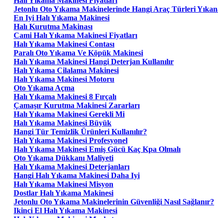
Halı Yıkama Makinesi Fiyatları
Jetonlu Oto Yıkama Makinelerinde Hangi Araç Türleri Yıkana
En Iyi Halı Yıkama Makinesi
Halı Kurutma Makinası
Cami Halı Yıkama Makinesi Fiyatları
Halı Yıkama Makinesi Contası
Paralı Oto Yıkama Ve Köpük Makinesi
Halı Yıkama Makinesi Hangi Deterjan Kullanılır
Halı Yıkama Cilalama Makinesi
Halı Yıkama Makinesi Motoru
Oto Yıkama Açma
Halı Yıkama Makinesi 8 Fırçalı
Çamaşır Kurutma Makinesi Zararları
Halı Yıkama Makinesi Gerekli Mi
Halı Yıkama Makinesi Büyük
Hangi Tür Temizlik Ürünleri Kullanılır?
Halı Yıkama Makinesi Profesyonel
Halı Yıkama Makinesi Emiş Gücü Kaç Kpa Olmalı
Oto Yıkama Dükkanı Maliyeti
Halı Yıkama Makinesi Deterjanları
Hangi Halı Yıkama Makinesi Daha Iyi
Halı Yıkama Makinesi Misyon
Dostlar Halı Yıkama Makinesi
Jetonlu Oto Yıkama Makinelerinin Güvenliği Nasıl Sağlanır?
Ikinci El Halı Yıkama Makinesi