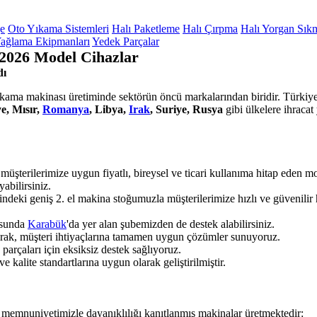
ge
Oto Yıkama Sistemleri
Halı Paketleme
Halı Çırpma
Halı Yorgan Sık
ağlama Ekipmanları
Yedek Parçalar
2026 Model Cihazlar
dı
yıkama makinası üretiminde sektörün öncü markalarından biridir. Türkiye'
e, Mısır,
Romanya
, Libya,
Irak
, Suriye, Rusya
gibi ülkelere ihraca
müşterilerimize uygun fiyatlı, bireysel ve ticari kullanıma hitap eden 
yabilirsiniz.
indeki geniş 2. el makina stoğumuzla müşterilerimize hızlı ve güvenili
usunda
Karabük
'da yer alan şubemizden de destek alabilirsiniz.
parak, müşteri ihtiyaçlarına tamamen uygun çözümler sunuyoruz.
rçaları için eksiksiz destek sağlıyoruz.
 kalite standartlarına uygun olarak geliştirilmiştir.
 memnuniyetimizle dayanıklılığı kanıtlanmış makinalar üretmektedir: