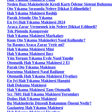
Neden Bazı Makinelerde Kredi Kartı Ödeme Sistemi Bulunm
Oto Yıkama Sırasında Nelere Dikkat Edilmelidir?
Halı Yıkama Makinesi Başlığı
Paralı Jetonlu Oto Yıkama
En Iyi Halı Yıkama Makinesi 2024
Araca Zarar Vermemek için Nelere Dikkat Edilmeli?
Tek Pistonlu Kompresör
Halı Yıkama Makinesi Markaları
Kışın Oto Yıkama Makineleri Nasıl Kullanılır?
Su Basıncı Araca Zarar Verir mi?
Halı Yıkama Makinesi Mini
Halı Yıkama Makinesi Ilacı
Yün Yorgan Yıkama Evde Nasıl Yapılır
Otomatik Halı Yıkama Makinesi 2 El
Paralı Oto Yıkama Makinası
Kurutma Makinesi Nasıl Bağlanır
Otomatik Halı Yıkama Makinesi Fiyatları
En Iyi Halı Yıkama Makinesi Hangisi
Hali Dokuma Makinesi
Halı Yıkama Makinesi Tam Otomatik
Scc 7601 Hali Yıkama Makinesi Yorumları
Doğuş Halı Yıkama Makinesi
Bu Makinelerin Düzenli Bakımının Önemi Nedir?
Gaziantep Halı Yıkama Makinesi