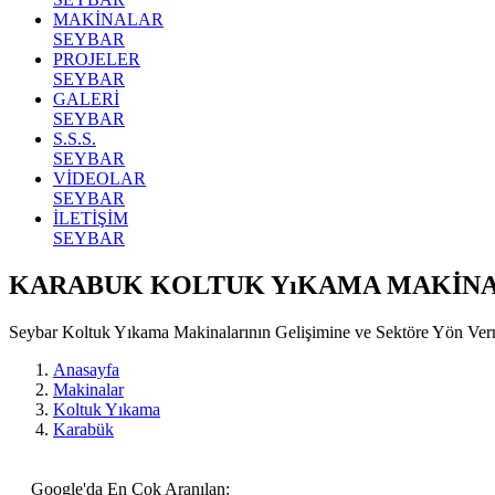
MAKİNALAR
SEYBAR
PROJELER
SEYBAR
GALERİ
SEYBAR
S.S.S.
SEYBAR
VİDEOLAR
SEYBAR
İLETİŞİM
SEYBAR
KARABUK KOLTUK YıKAMA MAKİN
Seybar Koltuk Yıkama Makinalarının Gelişimine ve Sektöre Yön Ve
Anasayfa
Makinalar
Koltuk Yıkama
Karabük
Google'da En Çok Aranılan: