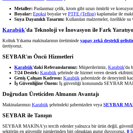
Metaller:
Paslanmaz çelik, krom gibi uzun ömürlü ve korozyona 
Boyalar:
Epoksi
boyalar ve
PTFE (Teflon)
kaplamalar ile makin
Suya Dayanıklı Tasarım:
Kullanılan malzemeler, özellikle su 
Karabük
'da Teknoloji ve İnovasyon ile Fark Yaratıy
Koltuk Yıkama makinalarının üretiminde
yapay zekâ destekli gelişti
üretiyoruz.
SEYBAR'ın Öncü Hizmetleri
Karabük
'daki Referanslarımız:
Müşterilerimiz,
Karabük
'da 
7/24 Destek:
Karabük
şehrinde de hizmet veren destek ekibim
Geniş Çalışan Kadrosu:
Karabük
şubemizde de deneyimli kad
İş Güvenliğine Önem:
İş güvenliği konusunda SEYBAR MAKİNA
Doğrudan Üreticiden Almanın Avantajı
Makinalarımızı
Karabük
şehrindeki şubemizden veya
SEYBAR MA
SEYBAR ile Tanışın
SEYBAR MAKİNA'yı tercih edenler yalnızca bir ürün değil, güvenilir 
sektörün en güvenilir isimlerinden biri olmaktan gurur duyuyoruz.
0 5