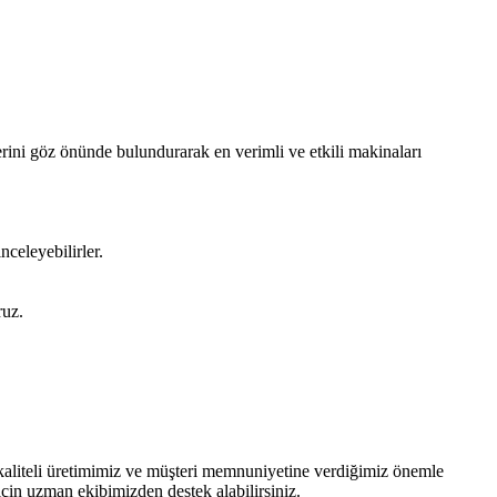
erini göz önünde bulundurarak en verimli ve etkili makinaları
nceleyebilirler.
ruz.
, kaliteli üretimimiz ve müşteri memnuniyetine verdiğimiz önemle
çin uzman ekibimizden destek alabilirsiniz.