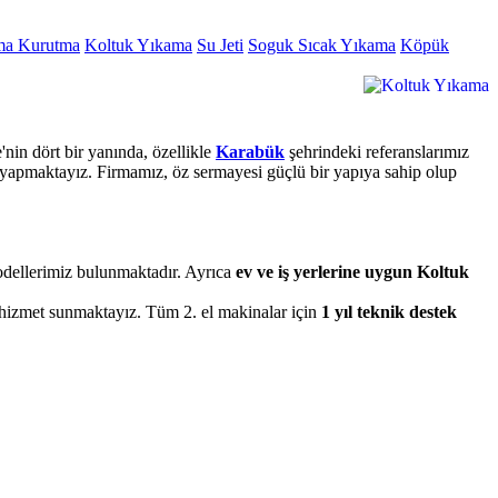
ma Kurutma
Koltuk Yıkama
Su Jeti
Soguk Sıcak Yıkama
Köpük
nin dört bir yanında, özellikle
Karabük
şehrindeki referanslarımız
t yapmaktayız. Firmamız, öz sermayesi güçlü bir yapıya sahip olup
modellerimiz bulunmaktadır. Ayrıca
ev ve iş yerlerine uygun Koltuk
r hizmet sunmaktayız. Tüm 2. el makinalar için
1 yıl teknik destek