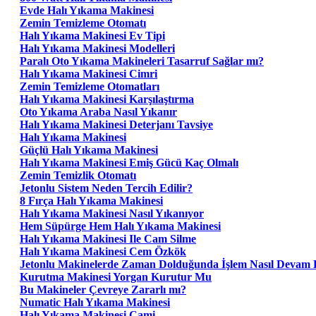
Evde Halı Yıkama Makinesi
Zemin Temizleme Otomatı
Halı Yıkama Makinesi Ev Tipi
Halı Yıkama Makinesi Modelleri
Paralı Oto Yıkama Makineleri Tasarruf Sağlar mı?
Halı Yıkama Makinesi Cimri
Zemin Temizleme Otomatları
Halı Yıkama Makinesi Karşılaştırma
Oto Yıkama Araba Nasıl Yıkanır
Halı Yıkama Makinesi Deterjanı Tavsiye
Halı Yıkama Makinesi
Güçlü Halı Yıkama Makinesi
Halı Yıkama Makinesi Emiş Gücü Kaç Olmalı
Zemin Temizlik Otomatı
Jetonlu Sistem Neden Tercih Edilir?
8 Fırça Halı Yıkama Makinesi
Halı Yıkama Makinesi Nasıl Yıkanıyor
Hem Süpürge Hem Halı Yıkama Makinesi
Halı Yıkama Makinesi Ile Cam Silme
Halı Yıkama Makinesi Cem Özkök
Jetonlu Makinelerde Zaman Dolduğunda İşlem Nasıl Devam 
Kurutma Makinesi Yorgan Kurutur Mu
Bu Makineler Çevreye Zararlı mı?
Numatic Halı Yıkama Makinesi
Halı Yıkama Makinesi Cami