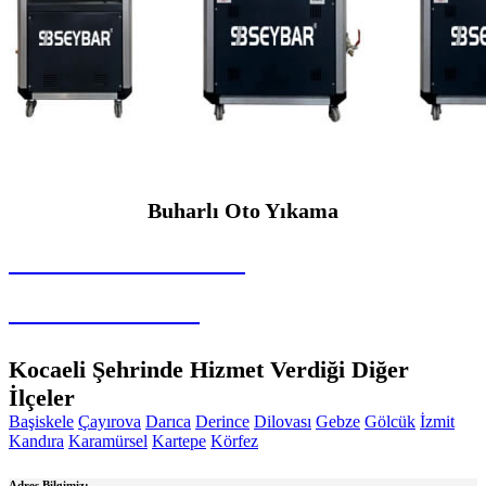
Buharlı Oto Yıkama
SEYBAR MAKİNALARI
Buharlı Oto Yıkama
Kocaeli Şehrinde Hizmet Verdiği Diğer
İlçeler
Başiskele
Çayırova
Darıca
Derince
Dilovası
Gebze
Gölcük
İzmit
Kandıra
Karamürsel
Kartepe
Körfez
Adres Bilgimiz: