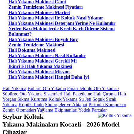
Halı Yıkama Makinesi Cami
Zemin Temizleme Makinesi Fiyatları
Halı Yıkama Makinesi Market
Halı Yıkama Makinesi Ile Koltuk Nasıl Yıkanır
Halı Yıkama Makinesi Deterjanı Yerine Ne Kullanılır
Neden Bazı Makinelerde Kredi Kartı Ödeme Sistemi
Bulunmaz?
Halı Yıkama Makinesi Büyük Boy
Zemin Temizleme Makinesi
Hali Dokuma Makinesi
Halı Yıkama Makinesi Nasıl Kullanılır
Halı Yıkama Makinesi Gerekli Mi
Ikinci El Halı Yıkama Makinesi
Halı Yıkama Makinesi Misyon
Halı Yıkama Makinesi Hangisi Daha Iyi
Halı Yıkama
Buharlı Oto Yıkama
Paralı Jetonlu Oto Yıkama /
Süpürge
Oto Yıkama Sistemleri
Halı Paketleme
Halı Çırpma
Halı
Yorgan Sıkma Kurutma
Koltuk Yıkama
Su Jeti
Soguk Sıcak
Yıkama
Köpük Tankı
Süpürgeler ve Ahtapot
Pistonlu Kompresör
Zemin Otomatları
Yağlama Ekipmanları
Yedek Parçalar
Seybar Koltuk
Yıkama Makinaları Kocaeli - 2026 Model
Cihazlar