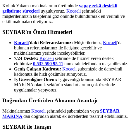
Koltuk Yıkama makinalarının üretiminde
yapay zekâ destekli
geliştirme süreçleri
uyguluyoruz.
Kocaeli
şehrindeki
müşterilerimizin taleplerini göz önünde bulundurarak en verimli ve
etkili makinaları üretiyoruz.
SEYBAR'ın Öncü Hizmetleri
Kocaeli
'daki Referanslarımız:
Müşterilerimiz,
Kocaeli
'da
bulunan referanslarımız ile iletişime geçebilir ve
makinalarımızı yerinde inceleyebilirler.
7/24 Destek:
Kocaeli
şehrinde de hizmet veren destek
ekibimize
0 532 590 95 11
numaralı telefondan ulaşabilirsiniz.
Geniş Çalışan Kadrosu:
Kocaeli
şubemizde de deneyimli
kadromuz ile hızlı çözümler sunuyoruz.
İş Güvenliğine Önem:
İş güvenliği konusunda SEYBAR
MAKİNA olarak sektörün standartlarının çok üzerinde
uygulamalar yapıyoruz.
Doğrudan Üreticiden Almanın Avantajı
Makinalarımızı
Kocaeli
şehrindeki şubemizden veya
SEYBAR
MAKİNA
'dan doğrudan alarak ek ücretlerden tasarruf edebilirsiniz.
SEYBAR ile Tanışın