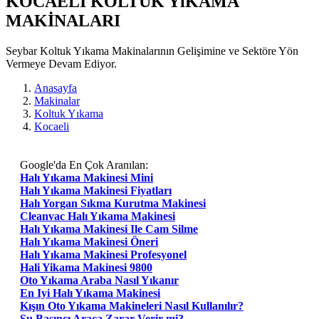
KOCAELI KOLTUK YıKAMA
MAKİNALARI
Seybar Koltuk Yıkama Makinalarının Gelişimine ve Sektöre Yön
Vermeye Devam Ediyor.
Anasayfa
Makinalar
Koltuk Yıkama
Kocaeli
Google'da En Çok Aranılan:
Halı Yıkama Makinesi Mini
Halı Yıkama Makinesi Fiyatları
Halı Yorgan Sıkma Kurutma Makinesi
Cleanvac Halı Yıkama Makinesi
Halı Yıkama Makinesi Ile Cam Silme
Halı Yıkama Makinesi Öneri
Halı Yıkama Makinesi Profesyonel
Hali Yikama Makinesi 9800
Oto Yıkama Araba Nasıl Yıkanır
En Iyi Halı Yıkama Makinesi
Kışın Oto Yıkama Makineleri Nasıl Kullanılır?
Su Basıncı Araca Zarar Verir mi?