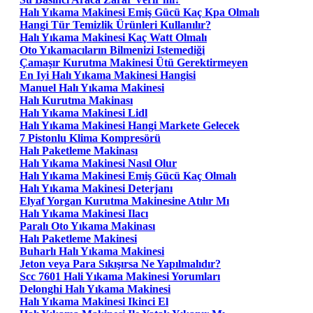
Halı Yıkama Makinesi Emiş Gücü Kaç Kpa Olmalı
Hangi Tür Temizlik Ürünleri Kullanılır?
Halı Yıkama Makinesi Kaç Watt Olmalı
Oto Yıkamacıların Bilmenizi Istemediği
Çamaşır Kurutma Makinesi Ütü Gerektirmeyen
En Iyi Halı Yıkama Makinesi Hangisi
Manuel Halı Yıkama Makinesi
Halı Kurutma Makinası
Halı Yıkama Makinesi Lidl
Halı Yıkama Makinesi Hangi Markete Gelecek
7 Pistonlu Klima Kompresörü
Halı Paketleme Makinası
Halı Yıkama Makinesi Nasıl Olur
Halı Yıkama Makinesi Emiş Gücü Kaç Olmalı
Halı Yıkama Makinesi Deterjanı
Elyaf Yorgan Kurutma Makinesine Atılır Mı
Halı Yıkama Makinesi Ilacı
Paralı Oto Yıkama Makinası
Halı Paketleme Makinesi
Buharlı Halı Yıkama Makinesi
Jeton veya Para Sıkışırsa Ne Yapılmalıdır?
Scc 7601 Hali Yıkama Makinesi Yorumları
Delonghi Halı Yıkama Makinesi
Halı Yıkama Makinesi Ikinci El