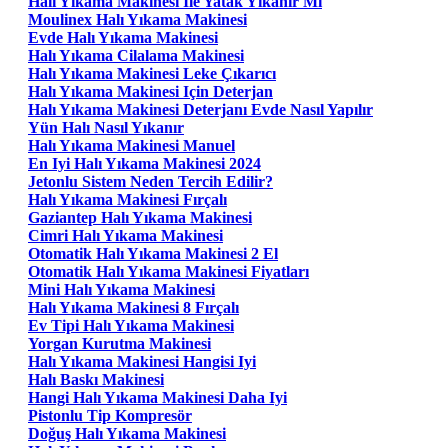
Halı Yıkama Makinesi Ile Yatak Yıkanır Mı
Moulinex Halı Yıkama Makinesi
Evde Halı Yıkama Makinesi
Halı Yıkama Cilalama Makinesi
Halı Yıkama Makinesi Leke Çıkarıcı
Halı Yıkama Makinesi Için Deterjan
Halı Yıkama Makinesi Deterjanı Evde Nasıl Yapılır
Yün Halı Nasıl Yıkanır
Halı Yıkama Makinesi Manuel
En Iyi Halı Yıkama Makinesi 2024
Jetonlu Sistem Neden Tercih Edilir?
Halı Yıkama Makinesi Fırçalı
Gaziantep Halı Yıkama Makinesi
Cimri Halı Yıkama Makinesi
Otomatik Halı Yıkama Makinesi 2 El
Otomatik Halı Yıkama Makinesi Fiyatları
Mini Halı Yıkama Makinesi
Halı Yıkama Makinesi 8 Fırçalı
Ev Tipi Halı Yıkama Makinesi
Yorgan Kurutma Makinesi
Halı Yıkama Makinesi Hangisi Iyi
Halı Baskı Makinesi
Hangi Halı Yıkama Makinesi Daha Iyi
Pistonlu Tip Kompresör
Doğuş Halı Yıkama Makinesi