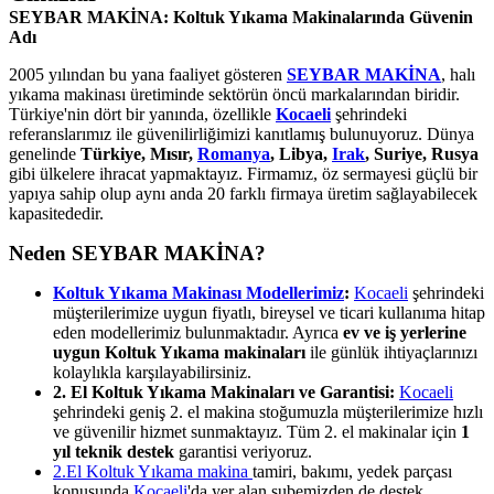
SEYBAR MAKİNA: Koltuk Yıkama Makinalarında Güvenin
Adı
2005 yılından bu yana faaliyet gösteren
SEYBAR MAKİNA
, halı
yıkama makinası üretiminde sektörün öncü markalarından biridir.
Türkiye'nin dört bir yanında, özellikle
Kocaeli
şehrindeki
referanslarımız ile güvenilirliğimizi kanıtlamış bulunuyoruz. Dünya
genelinde
Türkiye, Mısır,
Romanya
, Libya,
Irak
, Suriye, Rusya
gibi ülkelere ihracat yapmaktayız. Firmamız, öz sermayesi güçlü bir
yapıya sahip olup aynı anda 20 farklı firmaya üretim sağlayabilecek
kapasitededir.
Neden SEYBAR MAKİNA?
Koltuk Yıkama Makinası Modellerimiz
:
Kocaeli
şehrindeki
müşterilerimize uygun fiyatlı, bireysel ve ticari kullanıma hitap
eden modellerimiz bulunmaktadır. Ayrıca
ev ve iş yerlerine
uygun Koltuk Yıkama makinaları
ile günlük ihtiyaçlarınızı
kolaylıkla karşılayabilirsiniz.
2. El Koltuk Yıkama Makinaları ve Garantisi:
Kocaeli
şehrindeki geniş 2. el makina stoğumuzla müşterilerimize hızlı
ve güvenilir hizmet sunmaktayız. Tüm 2. el makinalar için
1
yıl teknik destek
garantisi veriyoruz.
2.El Koltuk Yıkama makina
tamiri, bakımı, yedek parçası
konusunda
Kocaeli
'da yer alan şubemizden de destek