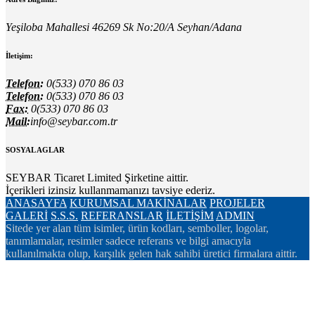
Yeşiloba Mahallesi 46269 Sk No:20/A Seyhan/Adana
İletişim:
Telefon:
0(533) 070 86 03
Telefon:
0(533) 070 86 03
Fax:
0(533) 070 86 03
Mail:
info@seybar.com.tr
SOSYAL AGLAR
SEYBAR Ticaret Limited Şirketine aittir.
İçerikleri izinsiz kullanmamanızı tavsiye ederiz.
ANASAYFA
KURUMSAL
MAKİNALAR
PROJELER
GALERİ
S.S.S.
REFERANSLAR
İLETİŞİM
ADMIN
Sitede yer alan tüm isimler, ürün kodları, semboller, logolar,
tanımlamalar, resimler sadece referans ve bilgi amacıyla
kullanılmakta olup, karşılık gelen hak sahibi üretici firmalara aittir.