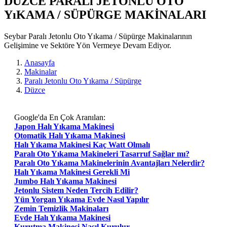
DUZCE PARALı JETONLU OTO
YıKAMA / SÜPÜRGE MAKİNALARI
Seybar Paralı Jetonlu Oto Yıkama / Süpürge Makinalarının
Gelişimine ve Sektöre Yön Vermeye Devam Ediyor.
Anasayfa
Makinalar
Paralı Jetonlu Oto Yıkama / Süpürge
Düzce
Google'da En Çok Aranılan:
Japon Halı Yıkama Makinesi
Otomatik Halı Yıkama Makinesi
Halı Yıkama Makinesi Kaç Watt Olmalı
Paralı Oto Yıkama Makineleri Tasarruf Sağlar mı?
Paralı Oto Yıkama Makinelerinin Avantajları Nelerdir?
Halı Yıkama Makinesi Gerekli Mi
Jumbo Halı Yıkama Makinesi
Jetonlu Sistem Neden Tercih Edilir?
Yün Yorgan Yıkama Evde Nasıl Yapılır
Zemin Temizlik Makinaları
Evde Halı Yıkama Makinesi
Kurutma Makinesi Nasıl Kurulur