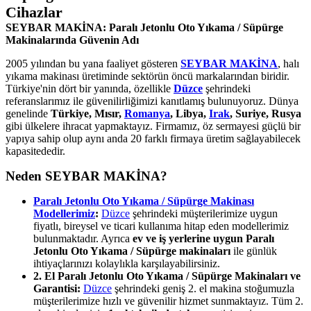
Cihazlar
SEYBAR MAKİNA: Paralı Jetonlu Oto Yıkama / Süpürge
Makinalarında Güvenin Adı
2005 yılından bu yana faaliyet gösteren
SEYBAR MAKİNA
, halı
yıkama makinası üretiminde sektörün öncü markalarından biridir.
Türkiye'nin dört bir yanında, özellikle
Düzce
şehrindeki
referanslarımız ile güvenilirliğimizi kanıtlamış bulunuyoruz. Dünya
genelinde
Türkiye, Mısır,
Romanya
, Libya,
Irak
, Suriye, Rusya
gibi ülkelere ihracat yapmaktayız. Firmamız, öz sermayesi güçlü bir
yapıya sahip olup aynı anda 20 farklı firmaya üretim sağlayabilecek
kapasitededir.
Neden SEYBAR MAKİNA?
Paralı Jetonlu Oto Yıkama / Süpürge Makinası
Modellerimiz
:
Düzce
şehrindeki müşterilerimize uygun
fiyatlı, bireysel ve ticari kullanıma hitap eden modellerimiz
bulunmaktadır. Ayrıca
ev ve iş yerlerine uygun Paralı
Jetonlu Oto Yıkama / Süpürge makinaları
ile günlük
ihtiyaçlarınızı kolaylıkla karşılayabilirsiniz.
2. El Paralı Jetonlu Oto Yıkama / Süpürge Makinaları ve
Garantisi:
Düzce
şehrindeki geniş 2. el makina stoğumuzla
müşterilerimize hızlı ve güvenilir hizmet sunmaktayız. Tüm 2.