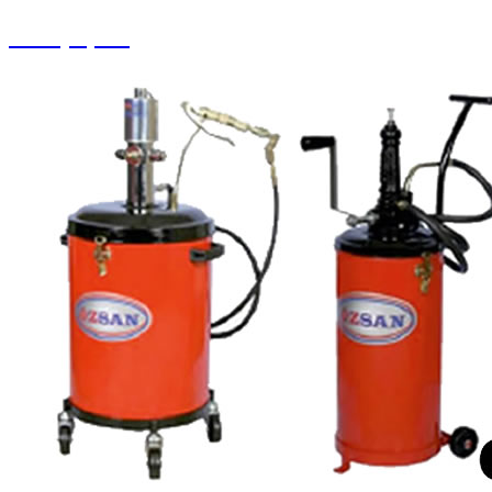
Halı Çırpma