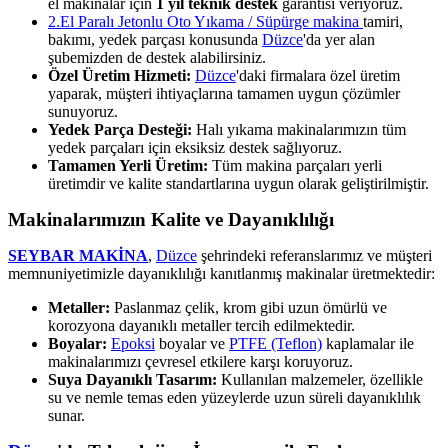
el makinalar için
1 yıl teknik destek
garantisi veriyoruz.
2.El Paralı Jetonlu Oto Yıkama / Süpürge makina
tamiri,
bakımı, yedek parçası konusunda
Düzce
'da yer alan
şubemizden de destek alabilirsiniz.
Özel Üretim Hizmeti:
Düzce
'daki firmalara özel üretim
yaparak, müşteri ihtiyaçlarına tamamen uygun çözümler
sunuyoruz.
Yedek Parça Desteği:
Halı yıkama makinalarımızın tüm
yedek parçaları için eksiksiz destek sağlıyoruz.
Tamamen Yerli Üretim:
Tüm makina parçaları yerli
üretimdir ve kalite standartlarına uygun olarak geliştirilmiştir.
Makinalarımızın Kalite ve Dayanıklılığı
SEYBAR MAKİNA
,
Düzce
şehrindeki referanslarımız ve müşteri
memnuniyetimizle dayanıklılığı kanıtlanmış makinalar üretmektedir:
Metaller:
Paslanmaz çelik, krom gibi uzun ömürlü ve
korozyona dayanıklı metaller tercih edilmektedir.
Boyalar:
Epoksi
boyalar ve
PTFE (Teflon)
kaplamalar ile
makinalarımızı çevresel etkilere karşı koruyoruz.
Suya Dayanıklı Tasarım:
Kullanılan malzemeler, özellikle
su ve nemle temas eden yüzeylerde uzun süreli dayanıklılık
sunar.