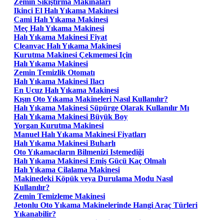
Zemin Sıkıştırma Makinaları
Ikinci El Halı Yıkama Makinesi
Cami Halı Yıkama Makinesi
Meç Halı Yıkama Makinesi
Halı Yıkama Makinesi Fiyat
Cleanvac Halı Yıkama Makinesi
Kurutma Makinesi Çekmemesi Için
Halı Yıkama Makinesi
Zemin Temizlik Otomatı
Halı Yıkama Makinesi Ilacı
En Ucuz Halı Yıkama Makinesi
Kışın Oto Yıkama Makineleri Nasıl Kullanılır?
Halı Yıkama Makinesi Süpürge Olarak Kullanılır Mı
Halı Yıkama Makinesi Büyük Boy
Yorgan Kurutma Makinesi
Manuel Halı Yıkama Makinesi Fiyatları
Halı Yıkama Makinesi Buharlı
Oto Yıkamacıların Bilmenizi Istemediği
Halı Yıkama Makinesi Emiş Gücü Kaç Olmalı
Halı Yıkama Cilalama Makinesi
Makinedeki Köpük veya Durulama Modu Nasıl
Kullanılır?
Zemin Temizleme Makinesi
Jetonlu Oto Yıkama Makinelerinde Hangi Araç Türleri
Yıkanabilir?