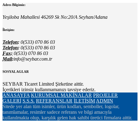
Adres Bilgimiz:
Yeşiloba Mahallesi 46269 Sk No:20/A Seyhan/Adana
İletişim:
Telefon:
0(533) 070 86 03
Telefon:
0(533) 070 86 03
Fax:
0(533) 070 86 03
Mail:
info@seybar.com.tr
SOSYAL AGLAR
SEYBAR Ticaret Limited Şirketine aittir.
İçerikleri izinsiz kullanmamanızı tavsiye ederiz.
ANASAYFA
KURUMSAL
MAKİNALAR
PROJELER
GALERİ
S.S.S.
REFERANSLAR
İLETİŞİM
ADMIN
Sitede yer alan tüm isimler, ürün kodları, semboller, logolar,
tanımlamalar, resimler sadece referans ve bilgi amacıyla
kullanılmakta olup, karşılık gelen hak sahibi üretici firmalara aittir.