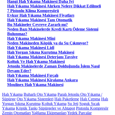
Hangi Halı Yıkama Makinesi Daha Iyi
Halı Yıkama Makinesi Alırken Nelere Dikkat Edilmeli
7 Pistonlu Klima Kompresörü
Evkur Halı Yıkama Makinesi Fiyatları
Halı Yıkama Makinesi Tam Otomatik
Bu Makineler Çevreye Zararlı mı?
Neden Bazı Makinelerde Kredi Kartı Ödeme Sistemi
Bulunmaz?
Halı Yıkama Makinesi Mini
Neden Makineden Köpük ya da Su Çıkmıyor?
Halı Yıkama Makinesi Lidl
Halı Yorgan Sıkma Kurutma Makinesi
Halı Yıkama Makinesi Deterjanı Tavsiye
Koltuk Ve Halı Yıkama Makinesi
Jetonlu Makinelerde Zaman Dolduğunda İşlem Nasıl
Devam Eder?
Halı Yıkama Makinesi Fırçalı
Halı Yıkama Makinesi Kiralama Ankara
Moulinex Halı Yıkama Makinesi
Halı Yıkama
Buharlı Oto Yıkama
Paralı Jetonlu Oto Yıkama /
Süpürge
Oto Yıkama Sistemleri
Halı Paketleme
Halı Çırpma
Halı
Yorgan Sıkma Kurutma
Koltuk Yıkama
Su Jeti
Soguk Sıcak
Yıkama
Köpük Tankı
Süpürgeler ve Ahtapot
Pistonlu Kompresör
Zemin Otomatları
Yağlama Ekipmanları
Yedek Parçalar