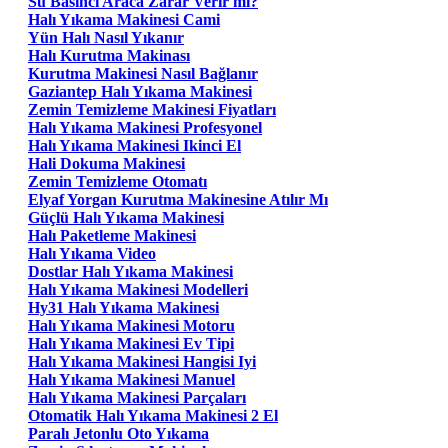
Su Basıncı Araca Zarar Verir mi?
Halı Yıkama Makinesi Cami
Yün Halı Nasıl Yıkanır
Halı Kurutma Makinası
Kurutma Makinesi Nasıl Bağlanır
Gaziantep Halı Yıkama Makinesi
Zemin Temizleme Makinesi Fiyatları
Halı Yıkama Makinesi Profesyonel
Halı Yıkama Makinesi Ikinci El
Hali Dokuma Makinesi
Zemin Temizleme Otomatı
Elyaf Yorgan Kurutma Makinesine Atılır Mı
Güçlü Halı Yıkama Makinesi
Halı Paketleme Makinesi
Halı Yıkama Video
Dostlar Halı Yıkama Makinesi
Halı Yıkama Makinesi Modelleri
Hy31 Halı Yıkama Makinesi
Halı Yıkama Makinesi Motoru
Halı Yıkama Makinesi Ev Tipi
Halı Yıkama Makinesi Hangisi Iyi
Halı Yıkama Makinesi Manuel
Halı Yıkama Makinesi Parçaları
Otomatik Halı Yıkama Makinesi 2 El
Paralı Jetonlu Oto Yıkama