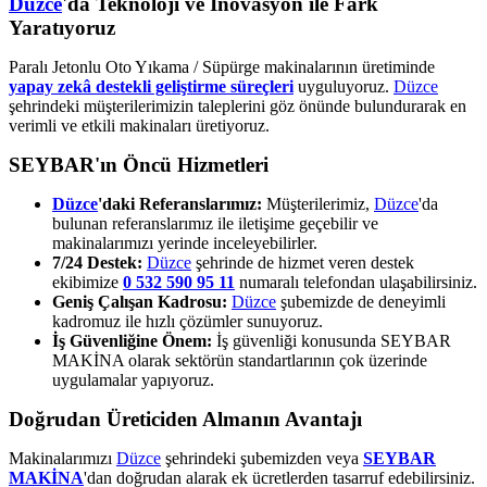
Düzce
'da Teknoloji ve İnovasyon ile Fark
Yaratıyoruz
Paralı Jetonlu Oto Yıkama / Süpürge makinalarının üretiminde
yapay zekâ destekli geliştirme süreçleri
uyguluyoruz.
Düzce
şehrindeki müşterilerimizin taleplerini göz önünde bulundurarak en
verimli ve etkili makinaları üretiyoruz.
SEYBAR'ın Öncü Hizmetleri
Düzce
'daki Referanslarımız:
Müşterilerimiz,
Düzce
'da
bulunan referanslarımız ile iletişime geçebilir ve
makinalarımızı yerinde inceleyebilirler.
7/24 Destek:
Düzce
şehrinde de hizmet veren destek
ekibimize
0 532 590 95 11
numaralı telefondan ulaşabilirsiniz.
Geniş Çalışan Kadrosu:
Düzce
şubemizde de deneyimli
kadromuz ile hızlı çözümler sunuyoruz.
İş Güvenliğine Önem:
İş güvenliği konusunda SEYBAR
MAKİNA olarak sektörün standartlarının çok üzerinde
uygulamalar yapıyoruz.
Doğrudan Üreticiden Almanın Avantajı
Makinalarımızı
Düzce
şehrindeki şubemizden veya
SEYBAR
MAKİNA
'dan doğrudan alarak ek ücretlerden tasarruf edebilirsiniz.