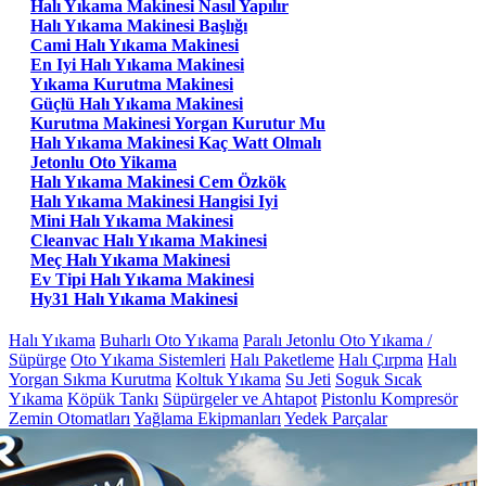
Halı Yıkama Makinesi Nasıl Yapılır
Halı Yıkama Makinesi Başlığı
Cami Halı Yıkama Makinesi
En Iyi Halı Yıkama Makinesi
Yıkama Kurutma Makinesi
Güçlü Halı Yıkama Makinesi
Kurutma Makinesi Yorgan Kurutur Mu
Halı Yıkama Makinesi Kaç Watt Olmalı
Jetonlu Oto Yikama
Halı Yıkama Makinesi Cem Özkök
Halı Yıkama Makinesi Hangisi Iyi
Mini Halı Yıkama Makinesi
Cleanvac Halı Yıkama Makinesi
Meç Halı Yıkama Makinesi
Ev Tipi Halı Yıkama Makinesi
Hy31 Halı Yıkama Makinesi
Halı Yıkama
Buharlı Oto Yıkama
Paralı Jetonlu Oto Yıkama /
Süpürge
Oto Yıkama Sistemleri
Halı Paketleme
Halı Çırpma
Halı
Yorgan Sıkma Kurutma
Koltuk Yıkama
Su Jeti
Soguk Sıcak
Yıkama
Köpük Tankı
Süpürgeler ve Ahtapot
Pistonlu Kompresör
Zemin Otomatları
Yağlama Ekipmanları
Yedek Parçalar