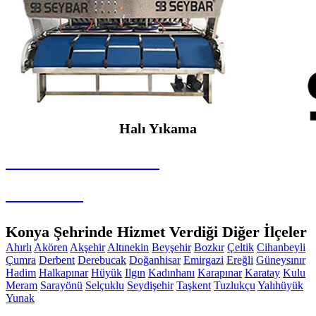
Halı Yıkama
SEYBAR MAKİNALARI
Halı Yıkama
Konya Şehrinde Hizmet Verdiği Diğer İlçeler
Ahırlı
Akören
Akşehir
Altınekin
Beyşehir
Bozkır
Çeltik
Cihanbeyli
Çumra
Derbent
Derebucak
Doğanhisar
Emirgazi
Ereğli
Güneysınır
Hadim
Halkapınar
Hüyük
Ilgın
Kadınhanı
Karapınar
Karatay
Kulu
Meram
Sarayönü
Selçuklu
Seydişehir
Taşkent
Tuzlukçu
Yalıhüyük
Yunak