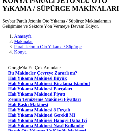
KONYA PARALı JETONLU OTO
YıKAMA / SÜPÜRGE MAKİNALARI
Seybar Paralı Jetonlu Oto Yıkama / Süpürge Makinalarının
Gelişimine ve Sektöre Yön Vermeye Devam Ediyor.
Anasayfa
Makinalar
Paralı Jetonlu Oto Yıkama / Süpürge
Konya
Google'da En Çok Aranılan:
Bu Makineler Çevreye Zararlı mı?
Halı Yıkama Makinesi Büyük
Halı Yıkama Makinesi Kiralama Istanbul
Halı Yıkama Makinesi Parçaları
Halı Yıkama Makinesi Fiyatı
Zemin Temizleme Makinesi Fiyatları
Halı Baskı Makinesi
Halı Yıkama Makinesi 8 Fırçalı
Halı Yıkama Makinesi Gerekli Mi
Halı Yıkama Makinesi Hangisi Daha Iyi
Halı Yıkama Makinesi Nasıl Kullanılır
Paralı Oto Yıkama Ve Köpük Makinesi