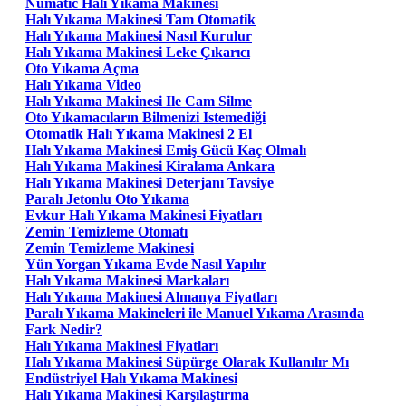
Numatic Halı Yıkama Makinesi
Halı Yıkama Makinesi Tam Otomatik
Halı Yıkama Makinesi Nasıl Kurulur
Halı Yıkama Makinesi Leke Çıkarıcı
Oto Yıkama Açma
Halı Yıkama Video
Halı Yıkama Makinesi Ile Cam Silme
Oto Yıkamacıların Bilmenizi Istemediği
Otomatik Halı Yıkama Makinesi 2 El
Halı Yıkama Makinesi Emiş Gücü Kaç Olmalı
Halı Yıkama Makinesi Kiralama Ankara
Halı Yıkama Makinesi Deterjanı Tavsiye
Paralı Jetonlu Oto Yıkama
Evkur Halı Yıkama Makinesi Fiyatları
Zemin Temizleme Otomatı
Zemin Temizleme Makinesi
Yün Yorgan Yıkama Evde Nasıl Yapılır
Halı Yıkama Makinesi Markaları
Halı Yıkama Makinesi Almanya Fiyatları
Paralı Yıkama Makineleri ile Manuel Yıkama Arasında
Fark Nedir?
Halı Yıkama Makinesi Fiyatları
Halı Yıkama Makinesi Süpürge Olarak Kullanılır Mı
Endüstriyel Halı Yıkama Makinesi
Halı Yıkama Makinesi Karşılaştırma