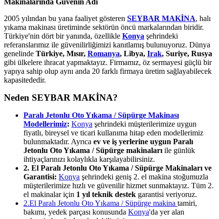
Makinalarında Güvenin Adı
2005 yılından bu yana faaliyet gösteren
SEYBAR MAKİNA
, halı
yıkama makinası üretiminde sektörün öncü markalarından biridir.
Türkiye'nin dört bir yanında, özellikle
Konya
şehrindeki
referanslarımız ile güvenilirliğimizi kanıtlamış bulunuyoruz. Dünya
genelinde
Türkiye, Mısır,
Romanya
, Libya,
Irak
, Suriye, Rusya
gibi ülkelere ihracat yapmaktayız. Firmamız, öz sermayesi güçlü bir
yapıya sahip olup aynı anda 20 farklı firmaya üretim sağlayabilecek
kapasitededir.
Neden SEYBAR MAKİNA?
Paralı Jetonlu Oto Yıkama / Süpürge Makinası
Modellerimiz
:
Konya
şehrindeki müşterilerimize uygun
fiyatlı, bireysel ve ticari kullanıma hitap eden modellerimiz
bulunmaktadır. Ayrıca
ev ve iş yerlerine uygun Paralı
Jetonlu Oto Yıkama / Süpürge makinaları
ile günlük
ihtiyaçlarınızı kolaylıkla karşılayabilirsiniz.
2. El Paralı Jetonlu Oto Yıkama / Süpürge Makinaları ve
Garantisi:
Konya
şehrindeki geniş 2. el makina stoğumuzla
müşterilerimize hızlı ve güvenilir hizmet sunmaktayız. Tüm 2.
el makinalar için
1 yıl teknik destek
garantisi veriyoruz.
2.El Paralı Jetonlu Oto Yıkama / Süpürge makina
tamiri,
bakımı, yedek parçası konusunda
Konya
'da yer alan