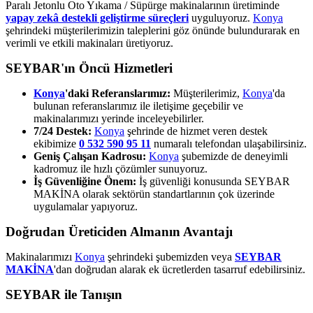
Paralı Jetonlu Oto Yıkama / Süpürge makinalarının üretiminde
yapay zekâ destekli geliştirme süreçleri
uyguluyoruz.
Konya
şehrindeki müşterilerimizin taleplerini göz önünde bulundurarak en
verimli ve etkili makinaları üretiyoruz.
SEYBAR'ın Öncü Hizmetleri
Konya
'daki Referanslarımız:
Müşterilerimiz,
Konya
'da
bulunan referanslarımız ile iletişime geçebilir ve
makinalarımızı yerinde inceleyebilirler.
7/24 Destek:
Konya
şehrinde de hizmet veren destek
ekibimize
0 532 590 95 11
numaralı telefondan ulaşabilirsiniz.
Geniş Çalışan Kadrosu:
Konya
şubemizde de deneyimli
kadromuz ile hızlı çözümler sunuyoruz.
İş Güvenliğine Önem:
İş güvenliği konusunda SEYBAR
MAKİNA olarak sektörün standartlarının çok üzerinde
uygulamalar yapıyoruz.
Doğrudan Üreticiden Almanın Avantajı
Makinalarımızı
Konya
şehrindeki şubemizden veya
SEYBAR
MAKİNA
'dan doğrudan alarak ek ücretlerden tasarruf edebilirsiniz.
SEYBAR ile Tanışın