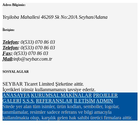
Adres Bilgimiz:
Yeşiloba Mahallesi 46269 Sk No:20/A Seyhan/Adana
İletişim:
Telefon:
0(533) 070 86 03
Telefon:
0(533) 070 86 03
Fax:
0(533) 070 86 03
Mail:
info@seybar.com.tr
SOSYAL AGLAR
SEYBAR Ticaret Limited Şirketine aittir.
İçerikleri izinsiz kullanmamanızı tavsiye ederiz.
ANASAYFA
KURUMSAL
MAKİNALAR
PROJELER
GALERİ
S.S.S.
REFERANSLAR
İLETİŞİM
ADMIN
Sitede yer alan tüm isimler, ürün kodları, semboller, logolar,
tanımlamalar, resimler sadece referans ve bilgi amacıyla
kullanılmakta olup, karşılık gelen hak sahibi üretici firmalara aittir.