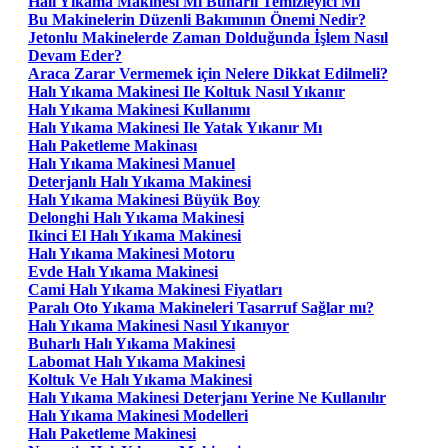
Halı Yıkama Makinesi Mi Buharlı Temizleyici Mi
Bu Makinelerin Düzenli Bakımının Önemi Nedir?
Jetonlu Makinelerde Zaman Dolduğunda İşlem Nasıl
Devam Eder?
Araca Zarar Vermemek için Nelere Dikkat Edilmeli?
Halı Yıkama Makinesi Ile Koltuk Nasıl Yıkanır
Halı Yıkama Makinesi Kullanımı
Halı Yıkama Makinesi Ile Yatak Yıkanır Mı
Halı Paketleme Makinası
Halı Yıkama Makinesi Manuel
Deterjanlı Halı Yıkama Makinesi
Halı Yıkama Makinesi Büyük Boy
Delonghi Halı Yıkama Makinesi
Ikinci El Halı Yıkama Makinesi
Halı Yıkama Makinesi Motoru
Evde Halı Yıkama Makinesi
Cami Halı Yıkama Makinesi Fiyatları
Paralı Oto Yıkama Makineleri Tasarruf Sağlar mı?
Halı Yıkama Makinesi Nasıl Yıkanıyor
Buharlı Halı Yıkama Makinesi
Labomat Halı Yıkama Makinesi
Koltuk Ve Halı Yıkama Makinesi
Halı Yıkama Makinesi Deterjanı Yerine Ne Kullanılır
Halı Yıkama Makinesi Modelleri
Halı Paketleme Makinesi