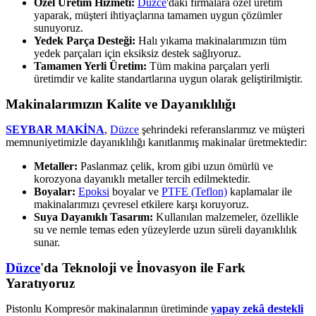
Özel Üretim Hizmeti:
Düzce
'daki firmalara özel üretim
yaparak, müşteri ihtiyaçlarına tamamen uygun çözümler
sunuyoruz.
Yedek Parça Desteği:
Halı yıkama makinalarımızın tüm
yedek parçaları için eksiksiz destek sağlıyoruz.
Tamamen Yerli Üretim:
Tüm makina parçaları yerli
üretimdir ve kalite standartlarına uygun olarak geliştirilmiştir.
Makinalarımızın Kalite ve Dayanıklılığı
SEYBAR MAKİNA
,
Düzce
şehrindeki referanslarımız ve müşteri
memnuniyetimizle dayanıklılığı kanıtlanmış makinalar üretmektedir:
Metaller:
Paslanmaz çelik, krom gibi uzun ömürlü ve
korozyona dayanıklı metaller tercih edilmektedir.
Boyalar:
Epoksi
boyalar ve
PTFE (Teflon)
kaplamalar ile
makinalarımızı çevresel etkilere karşı koruyoruz.
Suya Dayanıklı Tasarım:
Kullanılan malzemeler, özellikle
su ve nemle temas eden yüzeylerde uzun süreli dayanıklılık
sunar.
Düzce
'da Teknoloji ve İnovasyon ile Fark
Yaratıyoruz
Pistonlu Kompresör makinalarının üretiminde
yapay zekâ destekli