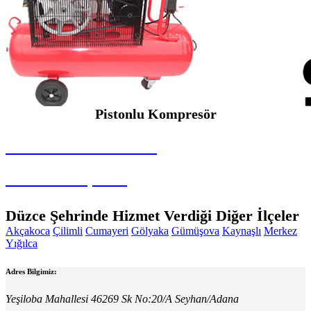
Pistonlu Kompresör
SEYBAR MAKİNALARI
Pistonlu Kompresör
Düzce Şehrinde Hizmet Verdiği Diğer İlçeler
Akçakoca
Çilimli
Cumayeri
Gölyaka
Gümüşova
Kaynaşlı
Merkez
Yığılca
Adres Bilgimiz:
Yeşiloba Mahallesi 46269 Sk No:20/A Seyhan/Adana