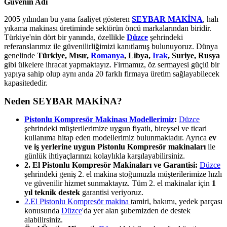
Güvenin Adı
2005 yılından bu yana faaliyet gösteren
SEYBAR MAKİNA
, halı
yıkama makinası üretiminde sektörün öncü markalarından biridir.
Türkiye'nin dört bir yanında, özellikle
Düzce
şehrindeki
referanslarımız ile güvenilirliğimizi kanıtlamış bulunuyoruz. Dünya
genelinde
Türkiye, Mısır,
Romanya
, Libya,
Irak
, Suriye, Rusya
gibi ülkelere ihracat yapmaktayız. Firmamız, öz sermayesi güçlü bir
yapıya sahip olup aynı anda 20 farklı firmaya üretim sağlayabilecek
kapasitededir.
Neden SEYBAR MAKİNA?
Pistonlu Kompresör Makinası Modellerimiz
:
Düzce
şehrindeki müşterilerimize uygun fiyatlı, bireysel ve ticari
kullanıma hitap eden modellerimiz bulunmaktadır. Ayrıca
ev
ve iş yerlerine uygun Pistonlu Kompresör makinaları
ile
günlük ihtiyaçlarınızı kolaylıkla karşılayabilirsiniz.
2. El Pistonlu Kompresör Makinaları ve Garantisi:
Düzce
şehrindeki geniş 2. el makina stoğumuzla müşterilerimize hızlı
ve güvenilir hizmet sunmaktayız. Tüm 2. el makinalar için
1
yıl teknik destek
garantisi veriyoruz.
2.El Pistonlu Kompresör makina
tamiri, bakımı, yedek parçası
konusunda
Düzce
'da yer alan şubemizden de destek
alabilirsiniz.