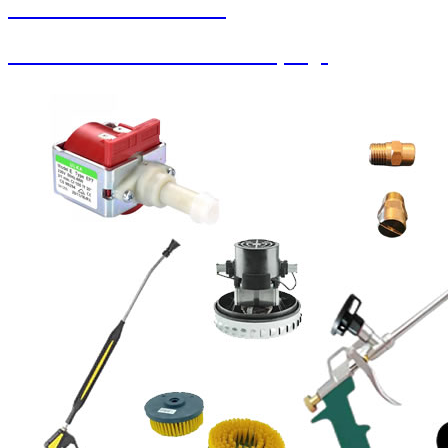
SEYBAR MAKİNALARI
Paralı Jetonlu Oto Yıkama / Süpürge