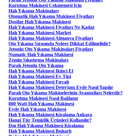
Kurutma Makinesi Çekmemesi Için
Halı Yıkama Makinaları
Otomatik Halı Yıkama Makinesi Fiyatları
Dostlar Halı Yıkama Makinesi
Halı Yıkama Makinesi Fiyatları Ne Kadar
Halı Yıkama Makinesi Market
Halı Yıkama Makinesi Almanya Fiyatları
Oto Yıkama Sırasında Nelere Dikkat Edilmelidir?
Jetonlu Oto Yıkama Makinaları Fiyatları
Numatic Halı Yıkama Makinesi
Zemin Sıkıştırma Makinaları
Paralı Jetonlu Oto Yıkama
Halı Yıkama Makinesi Ikinci El
Halı Yıkama Makinesi Ev Tipi
Halı Yıkama Makinesi Fırçalı
Halı Yıkama Makinesi Deterjanı Evde Nasıl Yapılır
Paralı Oto Yıkama Makinelerinin Avantajları Nelerdir?
Kurutma Makinesi Nasıl Bağlanır
800 Watt Halı Yıkama Makinesi
Evde Halı Yıkama Makinesi
Halı Yıkama Makinesi Kiralama Ankara
Hangi Tür Temizlik Ürünleri Kullanılır?
Dm Halı Yıkama Makinesi Kiralama
Halı Yıkama Makinesi Buharlı