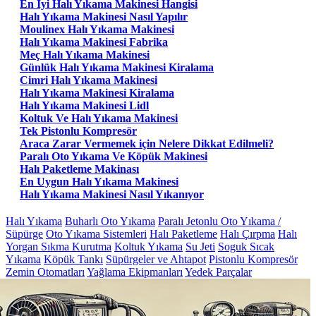
En Iyi Halı Yıkama Makinesi Hangisi
Halı Yıkama Makinesi Nasıl Yapılır
Moulinex Halı Yıkama Makinesi
Halı Yıkama Makinesi Fabrika
Meç Halı Yıkama Makinesi
Günlük Halı Yıkama Makinesi Kiralama
Cimri Halı Yıkama Makinesi
Halı Yıkama Makinesi Kiralama
Halı Yıkama Makinesi Lidl
Koltuk Ve Halı Yıkama Makinesi
Tek Pistonlu Kompresör
Araca Zarar Vermemek için Nelere Dikkat Edilmeli?
Paralı Oto Yıkama Ve Köpük Makinesi
Halı Paketleme Makinası
En Uygun Halı Yıkama Makinesi
Halı Yıkama Makinesi Nasıl Yıkanıyor
Halı Yıkama
Buharlı Oto Yıkama
Paralı Jetonlu Oto Yıkama /
Süpürge
Oto Yıkama Sistemleri
Halı Paketleme
Halı Çırpma
Halı
Yorgan Sıkma Kurutma
Koltuk Yıkama
Su Jeti
Soguk Sıcak
Yıkama
Köpük Tankı
Süpürgeler ve Ahtapot
Pistonlu Kompresör
Zemin Otomatları
Yağlama Ekipmanları
Yedek Parçalar