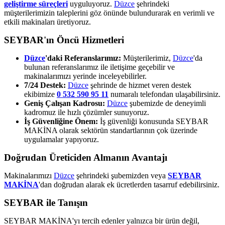
geliştirme süreçleri
uyguluyoruz.
Düzce
şehrindeki
müşterilerimizin taleplerini göz önünde bulundurarak en verimli ve
etkili makinaları üretiyoruz.
SEYBAR'ın Öncü Hizmetleri
Düzce
'daki Referanslarımız:
Müşterilerimiz,
Düzce
'da
bulunan referanslarımız ile iletişime geçebilir ve
makinalarımızı yerinde inceleyebilirler.
7/24 Destek:
Düzce
şehrinde de hizmet veren destek
ekibimize
0 532 590 95 11
numaralı telefondan ulaşabilirsiniz.
Geniş Çalışan Kadrosu:
Düzce
şubemizde de deneyimli
kadromuz ile hızlı çözümler sunuyoruz.
İş Güvenliğine Önem:
İş güvenliği konusunda SEYBAR
MAKİNA olarak sektörün standartlarının çok üzerinde
uygulamalar yapıyoruz.
Doğrudan Üreticiden Almanın Avantajı
Makinalarımızı
Düzce
şehrindeki şubemizden veya
SEYBAR
MAKİNA
'dan doğrudan alarak ek ücretlerden tasarruf edebilirsiniz.
SEYBAR ile Tanışın
SEYBAR MAKİNA'yı tercih edenler yalnızca bir ürün değil,