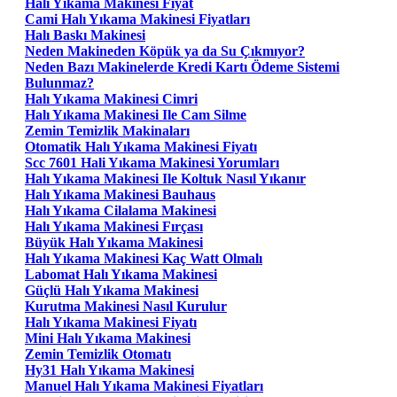
Halı Yıkama Makinesi Fiyat
Cami Halı Yıkama Makinesi Fiyatları
Halı Baskı Makinesi
Neden Makineden Köpük ya da Su Çıkmıyor?
Neden Bazı Makinelerde Kredi Kartı Ödeme Sistemi
Bulunmaz?
Halı Yıkama Makinesi Cimri
Halı Yıkama Makinesi Ile Cam Silme
Zemin Temizlik Makinaları
Otomatik Halı Yıkama Makinesi Fiyatı
Scc 7601 Hali Yıkama Makinesi Yorumları
Halı Yıkama Makinesi Ile Koltuk Nasıl Yıkanır
Halı Yıkama Makinesi Bauhaus
Halı Yıkama Cilalama Makinesi
Halı Yıkama Makinesi Fırçası
Büyük Halı Yıkama Makinesi
Halı Yıkama Makinesi Kaç Watt Olmalı
Labomat Halı Yıkama Makinesi
Güçlü Halı Yıkama Makinesi
Kurutma Makinesi Nasıl Kurulur
Halı Yıkama Makinesi Fiyatı
Mini Halı Yıkama Makinesi
Zemin Temizlik Otomatı
Hy31 Halı Yıkama Makinesi
Manuel Halı Yıkama Makinesi Fiyatları