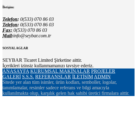
İletişim:
Telefon:
0(533) 070 86 03
Telefon:
0(533) 070 86 03
Fax:
0(533) 070 86 03
Mail:
info@seybar.com.tr
SOSYAL AGLAR
SEYBAR Ticaret Limited Şirketine aittir.
İçerikleri izinsiz kullanmamanızı tavsiye ederiz.
ANASAYFA
KURUMSAL
MAKİNALAR
PROJELER
GALERİ
S.S.S.
REFERANSLAR
İLETİŞİM
ADMIN
Sitede yer alan tüm isimler, ürün kodları, semboller, logolar,
tanımlamalar, resimler sadece referans ve bilgi amacıyla
kullanılmakta olup, karşılık gelen hak sahibi üretici firmalara aittir.