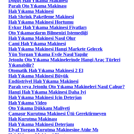
Doğuş Halı Yıkama Makinesi
Paralı Oto Yıkama Makinası
Halı Yıkama Makinesi
Halı Shrink Paketleme Makinesi
Halı Yıkama Makinesi Hortumu
Evkur Halı Yıkama Makinesi Fiyatları
Oto Yıkamacıların Bilmenizi Istemediği
Halı Yıkama Makinesi Nasıl Olur
Cami Halı Yıkama Makinesi
Halı Yıkama Makinesi Hangi Markete Gelecek
Yün Yorgan Yıkama Evde Nasıl Yapılır
Jetonlu Oto Yıkama Makinelerinde Hangi Araç Türleri
Yıkanabilir?
Otomatik Halı Yıkama Makinesi 2 El
Halı Yıkama Makinesi Büyük
Endüstriyel Halı Yıkama Makinesi
Paralı veya Jetonlu Oto Yıkama Makineleri Nasıl Çalışır?
Hangi Halı Yıkama Makinesi Daha Iyi
Halı Yıkama Makinesi Için Deterjan
Halı Yıkama Video
Oto Yıkama Dükkanı Maliyeti
Çamaşır Kurutma Makinesi Ütü Gerektirmeyen
Halı Kurutma Makinası
Halı Yıkama Makinesi Deterjanı
Elyaf Yorgan Kurutma Makinesine Atılır Mı