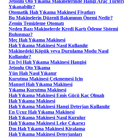
Jetonlu Oto Yıkama Makinelerinde Hangi Araç Türleri
Yıkanabilir?
Otomatik Halı Yıkama Makinesi Fiyatları
Bu Makinelerin Düzenli Bakımının Önemi Nedir?
Zemin Temizleme Otomatı
Neden Bazı Makinelerde Kredi Kartı Ödeme Sistemi
Bulunmaz?
Meç Halı Yıkama Makinesi
Halı Yıkama Makinesi Nasıl Kullanılır
Makinedeki Köpük veya Durulama Modu Nasıl
Kullanılır?
En Iyi Halı Yıkama Makinesi Hangisi
Jetonlu Oto Yikama
Yün Halı Nasıl Yıkanır
Kurutma Makinesi Çekmemesi Için
Manuel Halı Yıkama Makinesi
Yıkama Kurutma Makinesi
Halı Yıkama Makinesi Emiş Gücü Kaç Olmalı
Halı Yıkama Makinesi
Halı Yıkama Makinesi Hangi Deterjan Kullanılır
En Ucuz Halı Yıkama Makinesi
Halı Yıkama Makinesi Nasıl Kurulur
Halı Yıkama Makinesi Leke Çıkarıcı
Dm Halı Yıkama Makinesi Kiralama
Halı Yıkama Makinesi Deterjanları