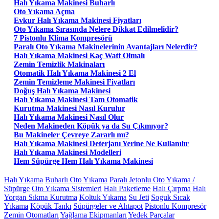
Halı Yıkama Makinesi Buharlı
Oto Yıkama Açma
Evkur Halı Yıkama Makinesi Fiyatları
Oto Yıkama Sırasında Nelere Dikkat Edilmelidir?
7 Pistonlu Klima Kompresörü
Paralı Oto Yıkama Makinelerinin Avantajları Nelerdir?
Halı Yıkama Makinesi Kaç Watt Olmalı
Zemin Temizlik Makinaları
Otomatik Halı Yıkama Makinesi 2 El
Zemin Temizleme Makinesi Fiyatları
Doğuş Halı Yıkama Makinesi
Halı Yıkama Makinesi Tam Otomatik
Kurutma Makinesi Nasıl Kurulur
Halı Yıkama Makinesi Nasıl Olur
Neden Makineden Köpük ya da Su Çıkmıyor?
Bu Makineler Çevreye Zararlı mı?
Halı Yıkama Makinesi Deterjanı Yerine Ne Kullanılır
Halı Yıkama Makinesi Modelleri
Hem Süpürge Hem Halı Yıkama Makinesi
Halı Yıkama
Buharlı Oto Yıkama
Paralı Jetonlu Oto Yıkama /
Süpürge
Oto Yıkama Sistemleri
Halı Paketleme
Halı Çırpma
Halı
Yorgan Sıkma Kurutma
Koltuk Yıkama
Su Jeti
Soguk Sıcak
Yıkama
Köpük Tankı
Süpürgeler ve Ahtapot
Pistonlu Kompresör
Zemin Otomatları
Yağlama Ekipmanları
Yedek Parçalar