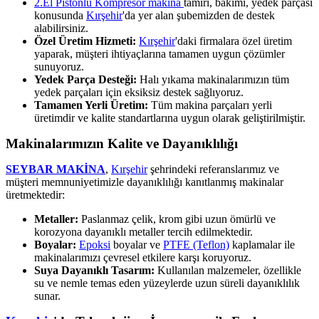
2.El Pistonlu Kompresör makina
tamiri, bakımı, yedek parçası
konusunda
Kırşehir
'da yer alan şubemizden de destek
alabilirsiniz.
Özel Üretim Hizmeti:
Kırşehir
'daki firmalara özel üretim
yaparak, müşteri ihtiyaçlarına tamamen uygun çözümler
sunuyoruz.
Yedek Parça Desteği:
Halı yıkama makinalarımızın tüm
yedek parçaları için eksiksiz destek sağlıyoruz.
Tamamen Yerli Üretim:
Tüm makina parçaları yerli
üretimdir ve kalite standartlarına uygun olarak geliştirilmiştir.
Makinalarımızın Kalite ve Dayanıklılığı
SEYBAR MAKİNA
,
Kırşehir
şehrindeki referanslarımız ve
müşteri memnuniyetimizle dayanıklılığı kanıtlanmış makinalar
üretmektedir:
Metaller:
Paslanmaz çelik, krom gibi uzun ömürlü ve
korozyona dayanıklı metaller tercih edilmektedir.
Boyalar:
Epoksi
boyalar ve
PTFE (Teflon)
kaplamalar ile
makinalarımızı çevresel etkilere karşı koruyoruz.
Suya Dayanıklı Tasarım:
Kullanılan malzemeler, özellikle
su ve nemle temas eden yüzeylerde uzun süreli dayanıklılık
sunar.