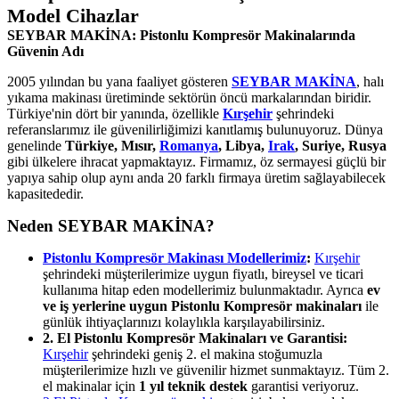
Model Cihazlar
SEYBAR MAKİNA: Pistonlu Kompresör Makinalarında
Güvenin Adı
2005 yılından bu yana faaliyet gösteren
SEYBAR MAKİNA
, halı
yıkama makinası üretiminde sektörün öncü markalarından biridir.
Türkiye'nin dört bir yanında, özellikle
Kırşehir
şehrindeki
referanslarımız ile güvenilirliğimizi kanıtlamış bulunuyoruz. Dünya
genelinde
Türkiye, Mısır,
Romanya
, Libya,
Irak
, Suriye, Rusya
gibi ülkelere ihracat yapmaktayız. Firmamız, öz sermayesi güçlü bir
yapıya sahip olup aynı anda 20 farklı firmaya üretim sağlayabilecek
kapasitededir.
Neden SEYBAR MAKİNA?
Pistonlu Kompresör Makinası Modellerimiz
:
Kırşehir
şehrindeki müşterilerimize uygun fiyatlı, bireysel ve ticari
kullanıma hitap eden modellerimiz bulunmaktadır. Ayrıca
ev
ve iş yerlerine uygun Pistonlu Kompresör makinaları
ile
günlük ihtiyaçlarınızı kolaylıkla karşılayabilirsiniz.
2. El Pistonlu Kompresör Makinaları ve Garantisi:
Kırşehir
şehrindeki geniş 2. el makina stoğumuzla
müşterilerimize hızlı ve güvenilir hizmet sunmaktayız. Tüm 2.
el makinalar için
1 yıl teknik destek
garantisi veriyoruz.