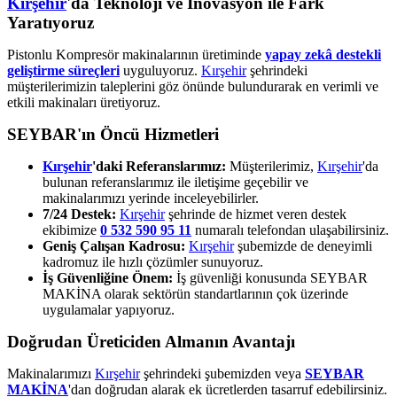
Kırşehir
'da Teknoloji ve İnovasyon ile Fark
Yaratıyoruz
Pistonlu Kompresör makinalarının üretiminde
yapay zekâ destekli
geliştirme süreçleri
uyguluyoruz.
Kırşehir
şehrindeki
müşterilerimizin taleplerini göz önünde bulundurarak en verimli ve
etkili makinaları üretiyoruz.
SEYBAR'ın Öncü Hizmetleri
Kırşehir
'daki Referanslarımız:
Müşterilerimiz,
Kırşehir
'da
bulunan referanslarımız ile iletişime geçebilir ve
makinalarımızı yerinde inceleyebilirler.
7/24 Destek:
Kırşehir
şehrinde de hizmet veren destek
ekibimize
0 532 590 95 11
numaralı telefondan ulaşabilirsiniz.
Geniş Çalışan Kadrosu:
Kırşehir
şubemizde de deneyimli
kadromuz ile hızlı çözümler sunuyoruz.
İş Güvenliğine Önem:
İş güvenliği konusunda SEYBAR
MAKİNA olarak sektörün standartlarının çok üzerinde
uygulamalar yapıyoruz.
Doğrudan Üreticiden Almanın Avantajı
Makinalarımızı
Kırşehir
şehrindeki şubemizden veya
SEYBAR
MAKİNA
'dan doğrudan alarak ek ücretlerden tasarruf edebilirsiniz.