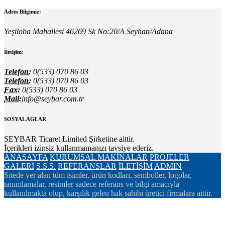
Adres Bilgimiz:
Yeşiloba Mahallesi 46269 Sk No:20/A Seyhan/Adana
İletişim:
Telefon:
0(533) 070 86 03
Telefon:
0(533) 070 86 03
Fax:
0(533) 070 86 03
Mail:
info@seybar.com.tr
SOSYAL AGLAR
SEYBAR Ticaret Limited Şirketine aittir.
İçerikleri izinsiz kullanmamanızı tavsiye ederiz.
ANASAYFA
KURUMSAL
MAKİNALAR
PROJELER
GALERİ
S.S.S.
REFERANSLAR
İLETİŞİM
ADMIN
Sitede yer alan tüm isimler, ürün kodları, semboller, logolar,
tanımlamalar, resimler sadece referans ve bilgi amacıyla
kullanılmakta olup, karşılık gelen hak sahibi üretici firmalara aittir.