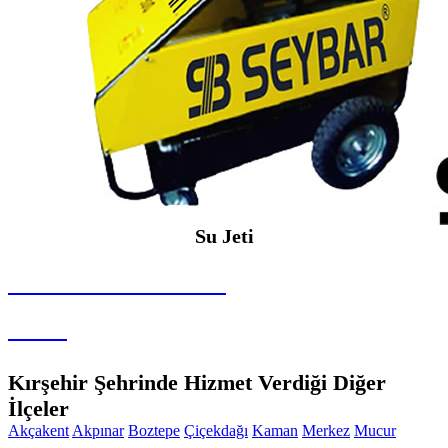
Su Jeti
SEYBAR MAKİNALARI
Su Jeti
Kırşehir Şehrinde Hizmet Verdiği Diğer
İlçeler
Akçakent
Akpınar
Boztepe
Çiçekdağı
Kaman
Merkez
Mucur