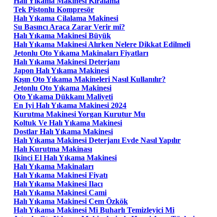
Halı Yıkama Makinesi Kiralama
Tek Pistonlu Kompresör
Halı Yıkama Cilalama Makinesi
Su Basıncı Araca Zarar Verir mi?
Halı Yıkama Makinesi Büyük
Halı Yıkama Makinesi Alırken Nelere Dikkat Edilmeli
Jetonlu Oto Yıkama Makinaları Fiyatları
Halı Yıkama Makinesi Deterjanı
Japon Halı Yıkama Makinesi
Kışın Oto Yıkama Makineleri Nasıl Kullanılır?
Jetonlu Oto Yıkama Makinesi
Oto Yıkama Dükkanı Maliyeti
En Iyi Halı Yıkama Makinesi 2024
Kurutma Makinesi Yorgan Kurutur Mu
Koltuk Ve Halı Yıkama Makinesi
Dostlar Halı Yıkama Makinesi
Halı Yıkama Makinesi Deterjanı Evde Nasıl Yapılır
Halı Kurutma Makinası
Ikinci El Halı Yıkama Makinesi
Halı Yıkama Makinaları
Halı Yıkama Makinesi Fiyatı
Halı Yıkama Makinesi Ilacı
Halı Yıkama Makinesi Cami
Halı Yıkama Makinesi Cem Özkök
Halı Yıkama Makinesi Mi Buharlı Temizleyici Mi