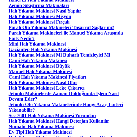
Zemin Sıkıştırma Makinaları
Halı Yıkama Makinesi Nasıl Yapılır
Halı Yıkama Makinesi Misyon
Halı Yıkama Makinesi Fırçalı
Paralı Oto Yıkama Makineleri Tasarruf Sağlar mı?
Paralı Yıkama Makineleri ile Manuel Yıkama Arasında
Fark Nedir?
Mini Halı Yıkama Makinesi
Gaziantep Halı Yıkama Makinesi
Halı Yıkama Makinesi Mi Buharlı Temizleyici Mi
Cami Halı Yıkama Makinesi
Halı Yıkama Makinesi Büyük
Manuel Halı Yıkama Makinesi
Cami Halı Yıkama Makinesi Fiyatları
Halı Yıkama Makinesi Nasıl Olur
Halı Yıkama Makinesi Leke Çıkarıcı
Jetonlu Makinelerde Zaman Dolduğunda İşlem Nasıl
Devam Eder?
Jetonlu Oto Yıkama Makinelerinde Hangi Araç Türleri
Yıkanabilir?
Scc 7601 Hali Yıkama Makinesi Yorumları
Halı Yıkama Makinesi Hangi Deterjan Kullanılır
Numatic Halı Yıkama Makinesi
Ev Tipi Halı Yıkama Makinesi