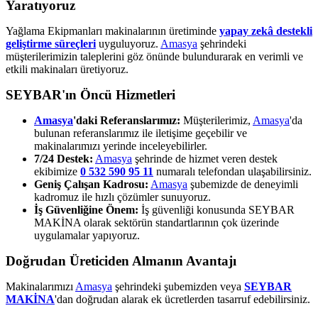
Yaratıyoruz
Yağlama Ekipmanları makinalarının üretiminde
yapay zekâ destekli
geliştirme süreçleri
uyguluyoruz.
Amasya
şehrindeki
müşterilerimizin taleplerini göz önünde bulundurarak en verimli ve
etkili makinaları üretiyoruz.
SEYBAR'ın Öncü Hizmetleri
Amasya
'daki Referanslarımız:
Müşterilerimiz,
Amasya
'da
bulunan referanslarımız ile iletişime geçebilir ve
makinalarımızı yerinde inceleyebilirler.
7/24 Destek:
Amasya
şehrinde de hizmet veren destek
ekibimize
0 532 590 95 11
numaralı telefondan ulaşabilirsiniz.
Geniş Çalışan Kadrosu:
Amasya
şubemizde de deneyimli
kadromuz ile hızlı çözümler sunuyoruz.
İş Güvenliğine Önem:
İş güvenliği konusunda SEYBAR
MAKİNA olarak sektörün standartlarının çok üzerinde
uygulamalar yapıyoruz.
Doğrudan Üreticiden Almanın Avantajı
Makinalarımızı
Amasya
şehrindeki şubemizden veya
SEYBAR
MAKİNA
'dan doğrudan alarak ek ücretlerden tasarruf edebilirsiniz.