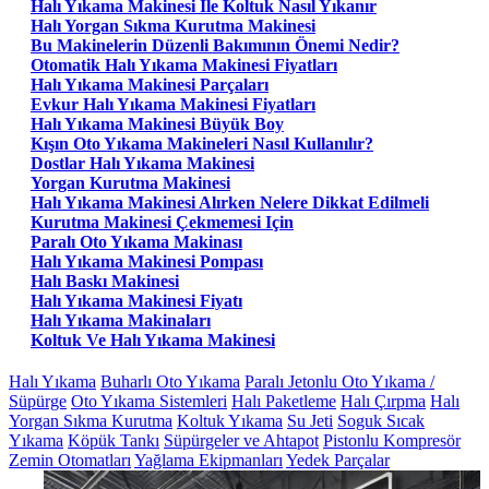
Halı Yıkama Makinesi Ile Koltuk Nasıl Yıkanır
Halı Yorgan Sıkma Kurutma Makinesi
Bu Makinelerin Düzenli Bakımının Önemi Nedir?
Otomatik Halı Yıkama Makinesi Fiyatları
Halı Yıkama Makinesi Parçaları
Evkur Halı Yıkama Makinesi Fiyatları
Halı Yıkama Makinesi Büyük Boy
Kışın Oto Yıkama Makineleri Nasıl Kullanılır?
Dostlar Halı Yıkama Makinesi
Yorgan Kurutma Makinesi
Halı Yıkama Makinesi Alırken Nelere Dikkat Edilmeli
Kurutma Makinesi Çekmemesi Için
Paralı Oto Yıkama Makinası
Halı Yıkama Makinesi Pompası
Halı Baskı Makinesi
Halı Yıkama Makinesi Fiyatı
Halı Yıkama Makinaları
Koltuk Ve Halı Yıkama Makinesi
Halı Yıkama
Buharlı Oto Yıkama
Paralı Jetonlu Oto Yıkama /
Süpürge
Oto Yıkama Sistemleri
Halı Paketleme
Halı Çırpma
Halı
Yorgan Sıkma Kurutma
Koltuk Yıkama
Su Jeti
Soguk Sıcak
Yıkama
Köpük Tankı
Süpürgeler ve Ahtapot
Pistonlu Kompresör
Zemin Otomatları
Yağlama Ekipmanları
Yedek Parçalar