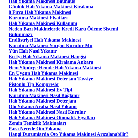
Halı Yıkama Makinesi Bauhaus
Günlük Halı Yıkama Makinesi Kiralama
8 Fırça Halı Yıkama Makinesi
Kurutma Makinesi Fiyatları
Halı Yıkama Makinesi Kullanımı
Neden Bazı Makinelerde Kredi Kartı Ödeme Sistemi
Bulunmaz?
Endüstriyel Halı Yıkama Makinesi
Kurutma Makinesi Yorgan Kurutur Mu
Yün Halı Nasıl Yıkanır
En Iyi Halı Yıkama Makinesi Hangisi
Halı Yıkama Makinesi Kiralama Ankara
Hem Süpürge Hemde Halı Yıkama Makinesi
En Uygun Halı Yıkama Makinesi
Halı Yıkama Makinesi Deterjanı Tavsiye
Pistonlu Tip Kompresör
Halı Yıkama Makinesi Ev Tipi
Kurutma Makinesi Nasıl Bağlanır
Halı Yıkama Makinesi Deterjanı
Oto Yıkama Araba Nasıl Yıkanır
Halı Yıkama Makinesi Nasıl Kurulur
Halı Yıkama Makinesi Otomatik Fiyatları
Zemin Temizlik Makinaları
Para Nerede Oto Yıkama
Hangi Durumlarda Oto Yıkama Makinesi Arızalanabilir?