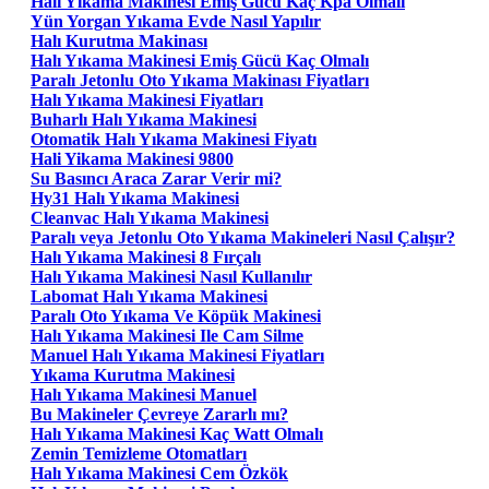
Halı Yıkama Makinesi Emiş Gücü Kaç Kpa Olmalı
Yün Yorgan Yıkama Evde Nasıl Yapılır
Halı Kurutma Makinası
Halı Yıkama Makinesi Emiş Gücü Kaç Olmalı
Paralı Jetonlu Oto Yıkama Makinası Fiyatları
Halı Yıkama Makinesi Fiyatları
Buharlı Halı Yıkama Makinesi
Otomatik Halı Yıkama Makinesi Fiyatı
Hali Yikama Makinesi 9800
Su Basıncı Araca Zarar Verir mi?
Hy31 Halı Yıkama Makinesi
Cleanvac Halı Yıkama Makinesi
Paralı veya Jetonlu Oto Yıkama Makineleri Nasıl Çalışır?
Halı Yıkama Makinesi 8 Fırçalı
Halı Yıkama Makinesi Nasıl Kullanılır
Labomat Halı Yıkama Makinesi
Paralı Oto Yıkama Ve Köpük Makinesi
Halı Yıkama Makinesi Ile Cam Silme
Manuel Halı Yıkama Makinesi Fiyatları
Yıkama Kurutma Makinesi
Halı Yıkama Makinesi Manuel
Bu Makineler Çevreye Zararlı mı?
Halı Yıkama Makinesi Kaç Watt Olmalı
Zemin Temizleme Otomatları
Halı Yıkama Makinesi Cem Özkök