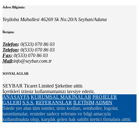
Adres Bilgimiz:
Yeşiloba Mahallesi 46269 Sk No:20/A Seyhan/Adana
İletişim:
Telefon:
0(533) 070 86 03
Telefon:
0(533) 070 86 03
Fax:
0(533) 070 86 03
Mail:
info@seybar.com.tr
SOSYAL AGLAR
SEYBAR Ticaret Limited Şirketine aittir.
İçerikleri izinsiz kullanmamanızı tavsiye ederiz.
ANASAYFA
KURUMSAL
MAKİNALAR
PROJELER
GALERİ
S.S.S.
REFERANSLAR
İLETİŞİM
ADMIN
Sitede yer alan tüm isimler, ürün kodları, semboller, logolar,
tanımlamalar, resimler sadece referans ve bilgi amacıyla
kullanılmakta olup, karşılık gelen hak sahibi üretici firmalara aittir.