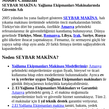
SEYBAR MAKİNA: Yağlama Ekipmanları Makinalarında
Güvenin Adı
2005 yılından bu yana faaliyet gösteren
SEYBAR MAKİNA
, halı
yıkama makinası üretiminde sektörün öncü markalarından biridir.
Türkiye'nin dört bir yanında, özellikle
Amasya
şehrindeki
referanslarımız ile güvenilirliğimizi kanıtlamış bulunuyoruz. Dünya
genelinde
Türkiye, Mısır,
Romanya
, Libya,
Irak
, Suriye, Rusya
gibi ülkelere ihracat yapmaktayız. Firmamız, öz sermayesi güçlü bir
yapıya sahip olup aynı anda 20 farklı firmaya üretim sağlayabilecek
kapasitededir.
Neden SEYBAR MAKİNA?
Yağlama Ekipmanları Makinası Modellerimiz
:
Amasya
şehrindeki müşterilerimize uygun fiyatlı, bireysel ve ticari
kullanıma hitap eden modellerimiz bulunmaktadır. Ayrıca
ev
ve iş yerlerine uygun Yağlama Ekipmanları makinaları
ile
günlük ihtiyaçlarınızı kolaylıkla karşılayabilirsiniz.
2. El Yağlama Ekipmanları Makinaları ve Garantisi:
Amasya
şehrindeki geniş 2. el makina stoğumuzla
müşterilerimize hızlı ve güvenilir hizmet sunmaktayız. Tüm 2.
el makinalar için
1 yıl teknik destek
garantisi veriyoruz.
2.El Yağlama Ekipmanları makina
tamiri, bakımı, yedek