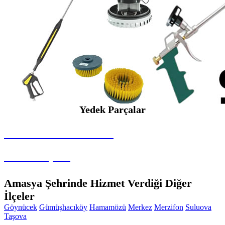
Yedek Parçalar
SEYBAR MAKİNALARI
Yedek Parçalar
Amasya Şehrinde Hizmet Verdiği Diğer
İlçeler
Göynücek
Gümüşhacıköy
Hamamözü
Merkez
Merzifon
Suluova
Taşova