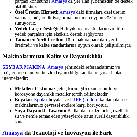
parçası konusunda
Amasya
'da yer alan şubemizden de destek
alabilirsiniz.
Özel Üretim Hizmeti:
Amasya
'daki firmalara özel üretim
yaparak, müşteri ihtiyaçlarına tamamen uygun çözümler
sunuyoruz.
Yedek Parça Desteği:
Halı yıkama makinalarımızın tüm
yedek parçaları için eksiksiz destek sağlıyoruz.
Tamamen Yerli Üretim:
Tüm makina parçaları yerli
üretimdir ve kalite standartlarına uygun olarak geliştirilmiştir.
Makinalarımızın Kalite ve Dayanıklılığı
SEYBAR MAKİNA
,
Amasya
şehrindeki referanslarımız ve
müşteri memnuniyetimizle dayanıklılığı kanıtlanmış makinalar
üretmektedir:
Metaller:
Paslanmaz çelik, krom gibi uzun ömürlü ve
korozyona dayanıklı metaller tercih edilmektedir.
Boyalar:
Epoksi
boyalar ve
PTFE (Teflon)
kaplamalar ile
makinalarımızı çevresel etkilere karşı koruyoruz.
Suya Dayanıklı Tasarım:
Kullanılan malzemeler, özellikle
su ve nemle temas eden yüzeylerde uzun süreli dayanıklılık
sunar.
Amasya
'da Teknoloji ve İnovasyon ile Fark