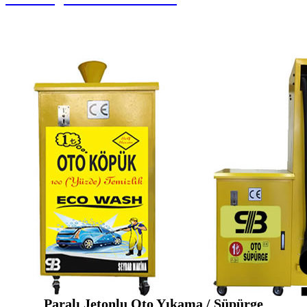
Paralı Jetonlu Oto Yıkama / Süpürge