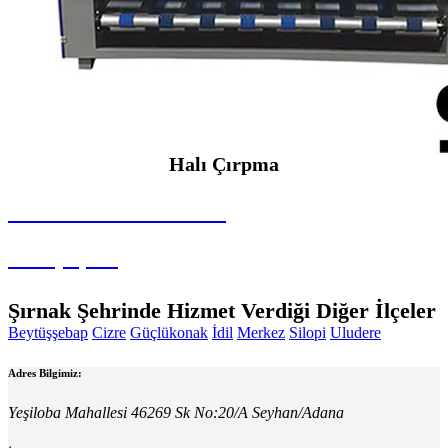
Halı Çırpma
SEYBAR MAKİNALARI
Halı Çırpma
Şırnak Şehrinde Hizmet Verdiği Diğer İlçeler
Beytüşşebap
Cizre
Güçlükonak
İdil
Merkez
Silopi
Uludere
Adres Bilgimiz:
Yeşiloba Mahallesi 46269 Sk No:20/A Seyhan/Adana