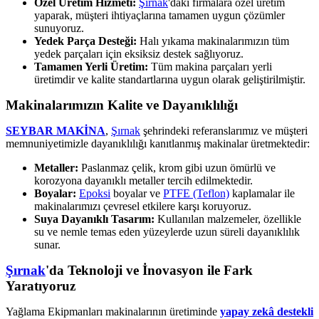
Özel Üretim Hizmeti:
Şırnak
'daki firmalara özel üretim
yaparak, müşteri ihtiyaçlarına tamamen uygun çözümler
sunuyoruz.
Yedek Parça Desteği:
Halı yıkama makinalarımızın tüm
yedek parçaları için eksiksiz destek sağlıyoruz.
Tamamen Yerli Üretim:
Tüm makina parçaları yerli
üretimdir ve kalite standartlarına uygun olarak geliştirilmiştir.
Makinalarımızın Kalite ve Dayanıklılığı
SEYBAR MAKİNA
,
Şırnak
şehrindeki referanslarımız ve müşteri
memnuniyetimizle dayanıklılığı kanıtlanmış makinalar üretmektedir:
Metaller:
Paslanmaz çelik, krom gibi uzun ömürlü ve
korozyona dayanıklı metaller tercih edilmektedir.
Boyalar:
Epoksi
boyalar ve
PTFE (Teflon)
kaplamalar ile
makinalarımızı çevresel etkilere karşı koruyoruz.
Suya Dayanıklı Tasarım:
Kullanılan malzemeler, özellikle
su ve nemle temas eden yüzeylerde uzun süreli dayanıklılık
sunar.
Şırnak
'da Teknoloji ve İnovasyon ile Fark
Yaratıyoruz
Yağlama Ekipmanları makinalarının üretiminde
yapay zekâ destekli