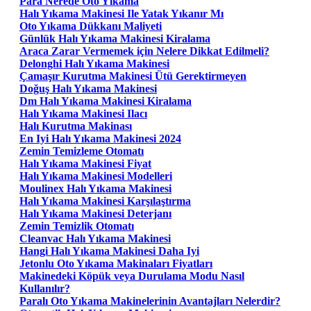
Para Nerede Oto Yıkama
Halı Yıkama Makinesi Ile Yatak Yıkanır Mı
Oto Yıkama Dükkanı Maliyeti
Günlük Halı Yıkama Makinesi Kiralama
Araca Zarar Vermemek için Nelere Dikkat Edilmeli?
Delonghi Halı Yıkama Makinesi
Çamaşır Kurutma Makinesi Ütü Gerektirmeyen
Doğuş Halı Yıkama Makinesi
Dm Halı Yıkama Makinesi Kiralama
Halı Yıkama Makinesi Ilacı
Halı Kurutma Makinası
En Iyi Halı Yıkama Makinesi 2024
Zemin Temizleme Otomatı
Halı Yıkama Makinesi Fiyat
Halı Yıkama Makinesi Modelleri
Moulinex Halı Yıkama Makinesi
Halı Yıkama Makinesi Karşılaştırma
Halı Yıkama Makinesi Deterjanı
Zemin Temizlik Otomatı
Cleanvac Halı Yıkama Makinesi
Hangi Halı Yıkama Makinesi Daha Iyi
Jetonlu Oto Yıkama Makinaları Fiyatları
Makinedeki Köpük veya Durulama Modu Nasıl
Kullanılır?
Paralı Oto Yıkama Makinelerinin Avantajları Nelerdir?