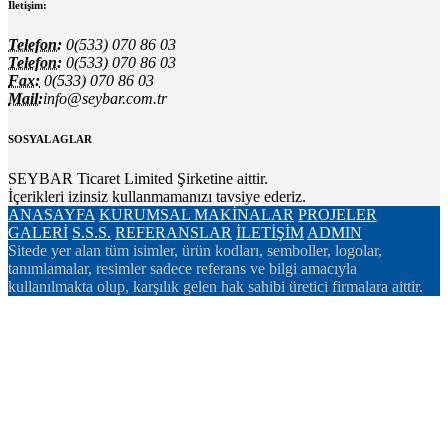
İletişim:
Telefon:
0(533) 070 86 03
Telefon:
0(533) 070 86 03
Fax:
0(533) 070 86 03
Mail:
info@seybar.com.tr
SOSYAL AGLAR
SEYBAR Ticaret Limited Şirketine aittir.
İçerikleri izinsiz kullanmamanızı tavsiye ederiz.
ANASAYFA
KURUMSAL
MAKİNALAR
PROJELER
GALERİ
S.S.S.
REFERANSLAR
İLETİŞİM
ADMIN
Sitede yer alan tüm isimler, ürün kodları, semboller, logolar,
tanımlamalar, resimler sadece referans ve bilgi amacıyla
kullanılmakta olup, karşılık gelen hak sahibi üretici firmalara aittir.