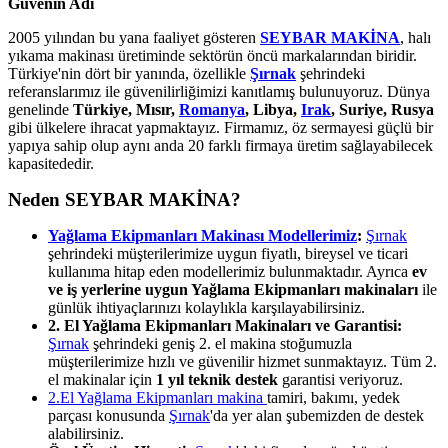
Güvenin Adı
2005 yılından bu yana faaliyet gösteren
SEYBAR MAKİNA
, halı
yıkama makinası üretiminde sektörün öncü markalarından biridir.
Türkiye'nin dört bir yanında, özellikle
Şırnak
şehrindeki
referanslarımız ile güvenilirliğimizi kanıtlamış bulunuyoruz. Dünya
genelinde
Türkiye, Mısır,
Romanya
, Libya,
Irak
, Suriye, Rusya
gibi ülkelere ihracat yapmaktayız. Firmamız, öz sermayesi güçlü bir
yapıya sahip olup aynı anda 20 farklı firmaya üretim sağlayabilecek
kapasitededir.
Neden SEYBAR MAKİNA?
Yağlama Ekipmanları Makinası Modellerimiz
:
Şırnak
şehrindeki müşterilerimize uygun fiyatlı, bireysel ve ticari
kullanıma hitap eden modellerimiz bulunmaktadır. Ayrıca
ev
ve iş yerlerine uygun Yağlama Ekipmanları makinaları
ile
günlük ihtiyaçlarınızı kolaylıkla karşılayabilirsiniz.
2. El Yağlama Ekipmanları Makinaları ve Garantisi:
Şırnak
şehrindeki geniş 2. el makina stoğumuzla
müşterilerimize hızlı ve güvenilir hizmet sunmaktayız. Tüm 2.
el makinalar için
1 yıl teknik destek
garantisi veriyoruz.
2.El Yağlama Ekipmanları makina
tamiri, bakımı, yedek
parçası konusunda
Şırnak
'da yer alan şubemizden de destek
alabilirsiniz.