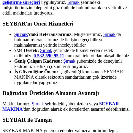
geliştirme süreçleri
uyguluyoruz.
Şırnak
şehrindeki
müşterilerimizin taleplerini göz önünde bulundurarak en verimli ve
etkili makinaları üretiyoruz.
SEYBAR'ın Öncü Hizmetleri
Şırnak
'daki Referanslarımız:
Müşterilerimiz,
Şırnak
'da
bulunan referanslarımız ile iletişime geçebilir ve
makinalarımızı yerinde inceleyebilirler.
7/24 Destek:
Şırnak
şehrinde de hizmet veren destek
ekibimize
0 532 590 95 11
numaralı telefondan ulaşabilirsiniz.
Geniş Çalışan Kadrosu:
Şırnak
şubemizde de deneyimli
kadromuz ile hızlı çözümler sunuyoruz.
İş Güvenliğine Önem:
İş güvenliği konusunda SEYBAR
MAKİNA olarak sektörün standartlarının çok üzerinde
uygulamalar yapıyoruz.
Doğrudan Üreticiden Almanın Avantajı
Makinalarımızı
Şırnak
şehrindeki şubemizden veya
SEYBAR
MAKİNA
'dan doğrudan alarak ek ücretlerden tasarruf edebilirsiniz.
SEYBAR ile Tanışın
SEYBAR MAKİNA'yı tercih edenler yalnızca bir ürün değil,