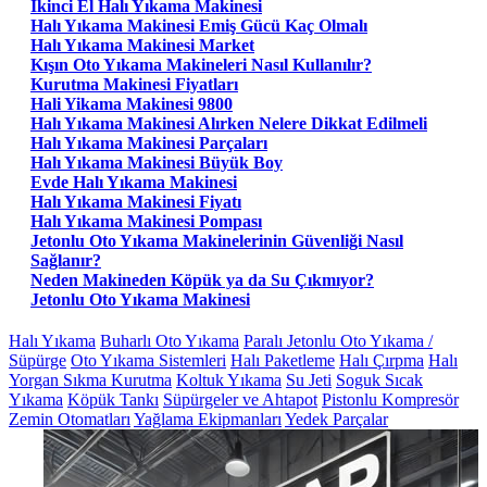
Ikinci El Halı Yıkama Makinesi
Halı Yıkama Makinesi Emiş Gücü Kaç Olmalı
Halı Yıkama Makinesi Market
Kışın Oto Yıkama Makineleri Nasıl Kullanılır?
Kurutma Makinesi Fiyatları
Hali Yikama Makinesi 9800
Halı Yıkama Makinesi Alırken Nelere Dikkat Edilmeli
Halı Yıkama Makinesi Parçaları
Halı Yıkama Makinesi Büyük Boy
Evde Halı Yıkama Makinesi
Halı Yıkama Makinesi Fiyatı
Halı Yıkama Makinesi Pompası
Jetonlu Oto Yıkama Makinelerinin Güvenliği Nasıl
Sağlanır?
Neden Makineden Köpük ya da Su Çıkmıyor?
Jetonlu Oto Yıkama Makinesi
Halı Yıkama
Buharlı Oto Yıkama
Paralı Jetonlu Oto Yıkama /
Süpürge
Oto Yıkama Sistemleri
Halı Paketleme
Halı Çırpma
Halı
Yorgan Sıkma Kurutma
Koltuk Yıkama
Su Jeti
Soguk Sıcak
Yıkama
Köpük Tankı
Süpürgeler ve Ahtapot
Pistonlu Kompresör
Zemin Otomatları
Yağlama Ekipmanları
Yedek Parçalar