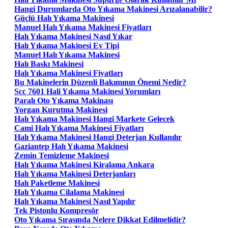
Hangi Durumlarda Oto Yıkama Makinesi Arızalanabilir?
Güçlü Halı Yıkama Makinesi
Manuel Halı Yıkama Makinesi Fiyatları
Halı Yıkama Makinesi Nasıl Yıkar
Halı Yıkama Makinesi Ev Tipi
Manuel Halı Yıkama Makinesi
Halı Baskı Makinesi
Halı Yıkama Makinesi Fiyatları
Bu Makinelerin Düzenli Bakımının Önemi Nedir?
Scc 7601 Hali Yıkama Makinesi Yorumları
Paralı Oto Yıkama Makinası
Yorgan Kurutma Makinesi
Halı Yıkama Makinesi Hangi Markete Gelecek
Cami Halı Yıkama Makinesi Fiyatları
Halı Yıkama Makinesi Hangi Deterjan Kullanılır
Gaziantep Halı Yıkama Makinesi
Zemin Temizleme Makinesi
Halı Yıkama Makinesi Kiralama Ankara
Halı Yıkama Makinesi Deterjanları
Halı Paketleme Makinesi
Halı Yıkama Cilalama Makinesi
Halı Yıkama Makinesi Nasıl Yapılır
Tek Pistonlu Kompresör
Oto Yıkama Sırasında Nelere Dikkat Edilmelidir?