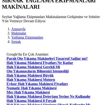
SIRNAK YAĞLAMA EKIPMANLARı
MAKİNALARI
Seybar Yağlama Ekipmanları Makinalarının Gelişimine ve Sektöre
Yön Vermeye Devam Ediyor.
Anasayfa
Makinalar
Yağlama Ekipmanları
Şırnak
Google'da En Çok Aranılan:
Paralı Oto Yıkama Makineleri Tasarruf Sağlar mı?
Halı Yıkama Makinesi Fiyatları Ne Kadar
Halı Yıkama Makinesi Gerekli Mi
Oto Yıkamacıların Bilmenizi Istemediği
Halı Yıkama Makinesi Büyük
Halı Yıkama Makinesi Motoru
Evkur Halı Yıkama Makinesi Fiyatları
Numatic Halı Yıkama Makinesi
Meç Halı Yıkama Makinesi
Halı Yıkama Makinesi Deterjanı Yerine Ne Kullanılır
Halı Yıkama Makinesi 8 Fırçalı
Halı Yıkama Makinesi Süpürge Olarak Kullanılır Mı