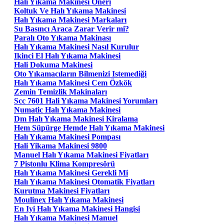
Halı Yıkama Makinesi Öneri
Koltuk Ve Halı Yıkama Makinesi
Halı Yıkama Makinesi Markaları
Su Basıncı Araca Zarar Verir mi?
Paralı Oto Yıkama Makinası
Halı Yıkama Makinesi Nasıl Kurulur
Ikinci El Halı Yıkama Makinesi
Hali Dokuma Makinesi
Oto Yıkamacıların Bilmenizi Istemediği
Halı Yıkama Makinesi Cem Özkök
Zemin Temizlik Makinaları
Scc 7601 Hali Yıkama Makinesi Yorumları
Numatic Halı Yıkama Makinesi
Dm Halı Yıkama Makinesi Kiralama
Hem Süpürge Hemde Halı Yıkama Makinesi
Halı Yıkama Makinesi Pompası
Hali Yikama Makinesi 9800
Manuel Halı Yıkama Makinesi Fiyatları
7 Pistonlu Klima Kompresörü
Halı Yıkama Makinesi Gerekli Mi
Halı Yıkama Makinesi Otomatik Fiyatları
Kurutma Makinesi Fiyatları
Moulinex Halı Yıkama Makinesi
En Iyi Halı Yıkama Makinesi Hangisi
Halı Yıkama Makinesi Manuel