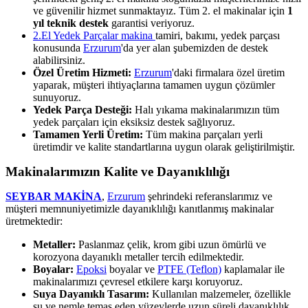
ve güvenilir hizmet sunmaktayız. Tüm 2. el makinalar için
1
yıl teknik destek
garantisi veriyoruz.
2.El Yedek Parçalar makina
tamiri, bakımı, yedek parçası
konusunda
Erzurum
'da yer alan şubemizden de destek
alabilirsiniz.
Özel Üretim Hizmeti:
Erzurum
'daki firmalara özel üretim
yaparak, müşteri ihtiyaçlarına tamamen uygun çözümler
sunuyoruz.
Yedek Parça Desteği:
Halı yıkama makinalarımızın tüm
yedek parçaları için eksiksiz destek sağlıyoruz.
Tamamen Yerli Üretim:
Tüm makina parçaları yerli
üretimdir ve kalite standartlarına uygun olarak geliştirilmiştir.
Makinalarımızın Kalite ve Dayanıklılığı
SEYBAR MAKİNA
,
Erzurum
şehrindeki referanslarımız ve
müşteri memnuniyetimizle dayanıklılığı kanıtlanmış makinalar
üretmektedir:
Metaller:
Paslanmaz çelik, krom gibi uzun ömürlü ve
korozyona dayanıklı metaller tercih edilmektedir.
Boyalar:
Epoksi
boyalar ve
PTFE (Teflon)
kaplamalar ile
makinalarımızı çevresel etkilere karşı koruyoruz.
Suya Dayanıklı Tasarım:
Kullanılan malzemeler, özellikle
su ve nemle temas eden yüzeylerde uzun süreli dayanıklılık