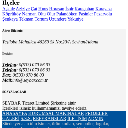
İlçeler
Aşkale
Aziziye
Çat
Hınıs
Horasan
İspir
Karaçoban
Karayazı
Köprüköy
Narman
Oltu
Olur
Palandöken
Pasinler
Pazaryolu
Şenkaya
Tekman
Tortum
Uzundere
Yakutiye
Adres Bilgimiz:
Yeşiloba Mahallesi 46269 Sk No:20/A Seyhan/Adana
İletişim:
Telefon:
0(533) 070 86 03
Telefon:
0(533) 070 86 03
Fax:
0(533) 070 86 03
Mail:
info@seybar.com.tr
SOSYAL AGLAR
SEYBAR Ticaret Limited Şirketine aittir.
İçerikleri izinsiz kullanmamanızı tavsiye ederiz.
ANASAYFA
KURUMSAL
MAKİNALAR
PROJELER
GALERİ
S.S.S.
REFERANSLAR
İLETİŞİM
ADMIN
Sitede yer alan tüm isimler, ürün kodları, semboller, logolar,