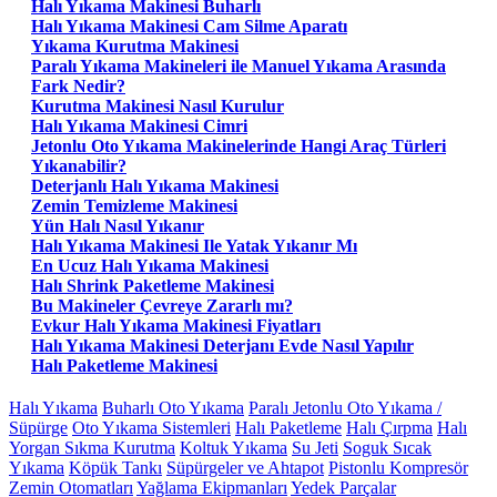
Halı Yıkama Makinesi Buharlı
Halı Yıkama Makinesi Cam Silme Aparatı
Yıkama Kurutma Makinesi
Paralı Yıkama Makineleri ile Manuel Yıkama Arasında
Fark Nedir?
Kurutma Makinesi Nasıl Kurulur
Halı Yıkama Makinesi Cimri
Jetonlu Oto Yıkama Makinelerinde Hangi Araç Türleri
Yıkanabilir?
Deterjanlı Halı Yıkama Makinesi
Zemin Temizleme Makinesi
Yün Halı Nasıl Yıkanır
Halı Yıkama Makinesi Ile Yatak Yıkanır Mı
En Ucuz Halı Yıkama Makinesi
Halı Shrink Paketleme Makinesi
Bu Makineler Çevreye Zararlı mı?
Evkur Halı Yıkama Makinesi Fiyatları
Halı Yıkama Makinesi Deterjanı Evde Nasıl Yapılır
Halı Paketleme Makinesi
Halı Yıkama
Buharlı Oto Yıkama
Paralı Jetonlu Oto Yıkama /
Süpürge
Oto Yıkama Sistemleri
Halı Paketleme
Halı Çırpma
Halı
Yorgan Sıkma Kurutma
Koltuk Yıkama
Su Jeti
Soguk Sıcak
Yıkama
Köpük Tankı
Süpürgeler ve Ahtapot
Pistonlu Kompresör
Zemin Otomatları
Yağlama Ekipmanları
Yedek Parçalar