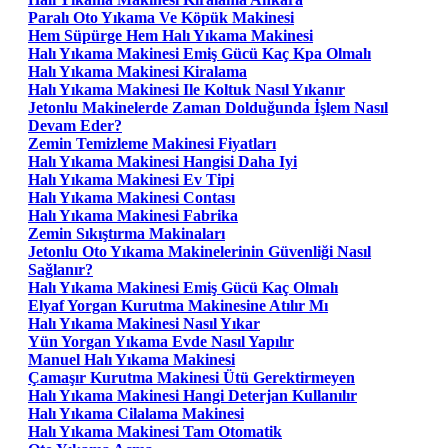
Paralı Oto Yıkama Ve Köpük Makinesi
Hem Süpürge Hem Halı Yıkama Makinesi
Halı Yıkama Makinesi Emiş Gücü Kaç Kpa Olmalı
Halı Yıkama Makinesi Kiralama
Halı Yıkama Makinesi Ile Koltuk Nasıl Yıkanır
Jetonlu Makinelerde Zaman Dolduğunda İşlem Nasıl
Devam Eder?
Zemin Temizleme Makinesi Fiyatları
Halı Yıkama Makinesi Hangisi Daha Iyi
Halı Yıkama Makinesi Ev Tipi
Halı Yıkama Makinesi Contası
Halı Yıkama Makinesi Fabrika
Zemin Sıkıştırma Makinaları
Jetonlu Oto Yıkama Makinelerinin Güvenliği Nasıl
Sağlanır?
Halı Yıkama Makinesi Emiş Gücü Kaç Olmalı
Elyaf Yorgan Kurutma Makinesine Atılır Mı
Halı Yıkama Makinesi Nasıl Yıkar
Yün Yorgan Yıkama Evde Nasıl Yapılır
Manuel Halı Yıkama Makinesi
Çamaşır Kurutma Makinesi Ütü Gerektirmeyen
Halı Yıkama Makinesi Hangi Deterjan Kullanılır
Halı Yıkama Cilalama Makinesi
Halı Yıkama Makinesi Tam Otomatik