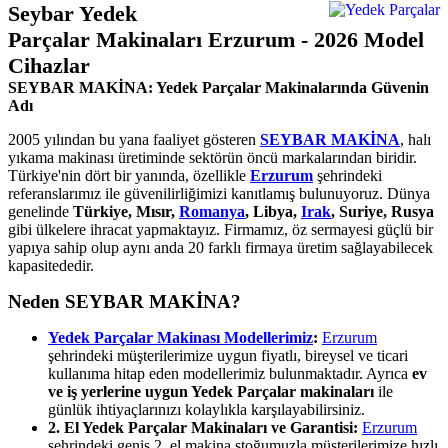
Seybar Yedek
Parçalar Makinaları Erzurum - 2026 Model
Cihazlar
SEYBAR MAKİNA: Yedek Parçalar Makinalarında Güvenin
Adı
2005 yılından bu yana faaliyet gösteren
SEYBAR MAKİNA
, halı
yıkama makinası üretiminde sektörün öncü markalarından biridir.
Türkiye'nin dört bir yanında, özellikle
Erzurum
şehrindeki
referanslarımız ile güvenilirliğimizi kanıtlamış bulunuyoruz. Dünya
genelinde
Türkiye, Mısır,
Romanya
, Libya,
Irak
, Suriye, Rusya
gibi ülkelere ihracat yapmaktayız. Firmamız, öz sermayesi güçlü bir
yapıya sahip olup aynı anda 20 farklı firmaya üretim sağlayabilecek
kapasitededir.
Neden SEYBAR MAKİNA?
Yedek Parçalar Makinası Modellerimiz
:
Erzurum
şehrindeki müşterilerimize uygun fiyatlı, bireysel ve ticari
kullanıma hitap eden modellerimiz bulunmaktadır. Ayrıca
ev
ve iş yerlerine uygun Yedek Parçalar makinaları
ile
günlük ihtiyaçlarınızı kolaylıkla karşılayabilirsiniz.
2. El Yedek Parçalar Makinaları ve Garantisi:
Erzurum
şehrindeki geniş 2. el makina stoğumuzla müşterilerimize hızlı