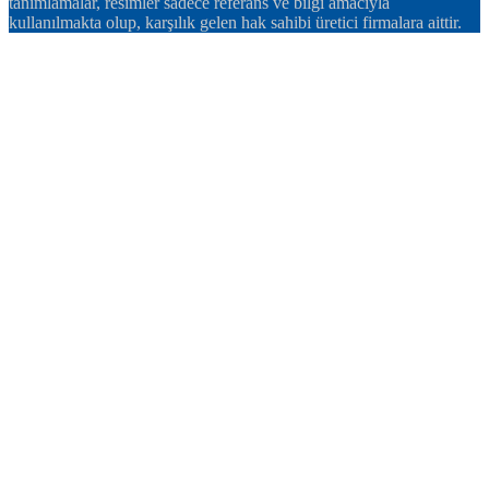
tanımlamalar, resimler sadece referans ve bilgi amacıyla
kullanılmakta olup, karşılık gelen hak sahibi üretici firmalara aittir.