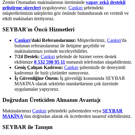
Zemin Otomatları makinalarının üretiminde
yapay zekâ destekli
geliştirme süreçleri
uyguluyoruz.
Çankırı
şehrindeki
müşterilerimizin taleplerini göz önünde bulundurarak en verimli ve
etkili makinaları üretiyoruz.
SEYBAR'ın Öncü Hizmetleri
Çankırı
'daki Referanslarımız:
Müşterilerimiz,
Çankırı
'da
bulunan referanslarımız ile iletişime geçebilir ve
makinalarımızı yerinde inceleyebilirler.
7/24 Destek:
Çankırı
şehrinde de hizmet veren destek
ekibimize
0 532 590 95 11
numaralı telefondan ulaşabilirsiniz.
Geniş Çalışan Kadrosu:
Çankırı
şubemizde de deneyimli
kadromuz ile hızlı çözümler sunuyoruz.
İş Güvenliğine Önem:
İş güvenliği konusunda SEYBAR
MAKİNA olarak sektörün standartlarının çok üzerinde
uygulamalar yapıyoruz.
Doğrudan Üreticiden Almanın Avantajı
Makinalarımızı
Çankırı
şehrindeki şubemizden veya
SEYBAR
MAKİNA
'dan doğrudan alarak ek ücretlerden tasarruf edebilirsiniz.
SEYBAR ile Tanışın