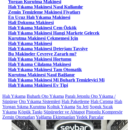
Yorgan Kurutma Makinesi
Halı Yıkama Makinesi Nasıl Kullanılır
Zemin Temizleme Makinesi Fiyatları
En Ucuz Halı Yıkama Makinesi
Hali Dokuma Makinesi
Halı Yıkama Makinesi Cem Özkök
Halı Yıkama Makinesi Hangi Markete Gelecek
Kurutma Makinesi Çekmemesi Için
Halı Yıkama Makinesi
Halı Yıkama Makinesi Deterjanı Tavsiye
Bu Makineler Çevreye Zararlı mı?
Halı Yıkama Makinesi Hortumu
Halı Yıkama Cilalama Makinesi
Halı Yıkama Makinesi Tam Otomatik
Kurutma Makinesi Nasıl Bağlanır
Halı Yıkama Makinesi Mi Buharlı Temizleyici Mi
Halı Yıkama Makinesi Ev Tipi
Halı Yıkama
Buharlı Oto Yıkama
Paralı Jetonlu Oto Yıkama /
Süpürge
Oto Yıkama Sistemleri
Halı Paketleme
Halı Çırpma
Halı
Yorgan Sıkma Kurutma
Koltuk Yıkama
Su Jeti
Soguk Sıcak
Yıkama
Köpük Tankı
Süpürgeler ve Ahtapot
Pistonlu Kompresör
Zemin Otomatları
Yağlama Ekipmanları
Yedek Parçalar