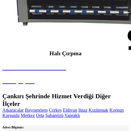
Halı Çırpma
SEYBAR MAKİNALARI
Halı Çırpma
Çankırı Şehrinde Hizmet Verdiği Diğer
İlçeler
Atkaracalar
Bayramören
Çerkeş
Eldivan
Ilgaz
Kızılırmak
Korgun
Kurşunlu
Merkez
Orta
Şabanözü
Yapraklı
Adres Bilgimiz: