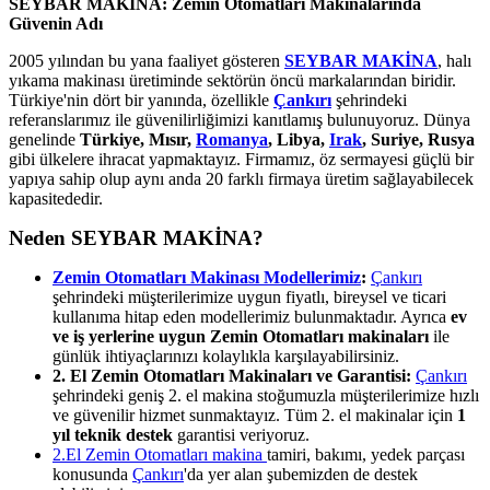
SEYBAR MAKİNA: Zemin Otomatları Makinalarında
Güvenin Adı
2005 yılından bu yana faaliyet gösteren
SEYBAR MAKİNA
, halı
yıkama makinası üretiminde sektörün öncü markalarından biridir.
Türkiye'nin dört bir yanında, özellikle
Çankırı
şehrindeki
referanslarımız ile güvenilirliğimizi kanıtlamış bulunuyoruz. Dünya
genelinde
Türkiye, Mısır,
Romanya
, Libya,
Irak
, Suriye, Rusya
gibi ülkelere ihracat yapmaktayız. Firmamız, öz sermayesi güçlü bir
yapıya sahip olup aynı anda 20 farklı firmaya üretim sağlayabilecek
kapasitededir.
Neden SEYBAR MAKİNA?
Zemin Otomatları Makinası Modellerimiz
:
Çankırı
şehrindeki müşterilerimize uygun fiyatlı, bireysel ve ticari
kullanıma hitap eden modellerimiz bulunmaktadır. Ayrıca
ev
ve iş yerlerine uygun Zemin Otomatları makinaları
ile
günlük ihtiyaçlarınızı kolaylıkla karşılayabilirsiniz.
2. El Zemin Otomatları Makinaları ve Garantisi:
Çankırı
şehrindeki geniş 2. el makina stoğumuzla müşterilerimize hızlı
ve güvenilir hizmet sunmaktayız. Tüm 2. el makinalar için
1
yıl teknik destek
garantisi veriyoruz.
2.El Zemin Otomatları makina
tamiri, bakımı, yedek parçası
konusunda
Çankırı
'da yer alan şubemizden de destek