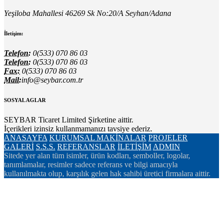
Yeşiloba Mahallesi 46269 Sk No:20/A Seyhan/Adana
İletişim:
Telefon:
0(533) 070 86 03
Telefon:
0(533) 070 86 03
Fax:
0(533) 070 86 03
Mail:
info@seybar.com.tr
SOSYAL AGLAR
SEYBAR Ticaret Limited Şirketine aittir.
İçerikleri izinsiz kullanmamanızı tavsiye ederiz.
ANASAYFA
KURUMSAL
MAKİNALAR
PROJELER
GALERİ
S.S.S.
REFERANSLAR
İLETİŞİM
ADMIN
Sitede yer alan tüm isimler, ürün kodları, semboller, logolar,
tanımlamalar, resimler sadece referans ve bilgi amacıyla
kullanılmakta olup, karşılık gelen hak sahibi üretici firmalara aittir.