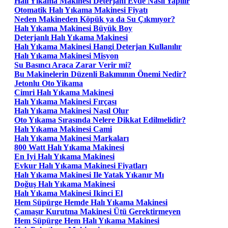
Halı Yıkama Makinesi Deterjanı Evde Nasıl Yapılır
Otomatik Halı Yıkama Makinesi Fiyatı
Neden Makineden Köpük ya da Su Çıkmıyor?
Halı Yıkama Makinesi Büyük Boy
Deterjanlı Halı Yıkama Makinesi
Halı Yıkama Makinesi Hangi Deterjan Kullanılır
Halı Yıkama Makinesi Misyon
Su Basıncı Araca Zarar Verir mi?
Bu Makinelerin Düzenli Bakımının Önemi Nedir?
Jetonlu Oto Yikama
Cimri Halı Yıkama Makinesi
Halı Yıkama Makinesi Fırçası
Halı Yıkama Makinesi Nasıl Olur
Oto Yıkama Sırasında Nelere Dikkat Edilmelidir?
Halı Yıkama Makinesi Cami
Halı Yıkama Makinesi Markaları
800 Watt Halı Yıkama Makinesi
En Iyi Halı Yıkama Makinesi
Evkur Halı Yıkama Makinesi Fiyatları
Halı Yıkama Makinesi Ile Yatak Yıkanır Mı
Doğuş Halı Yıkama Makinesi
Halı Yıkama Makinesi Ikinci El
Hem Süpürge Hemde Halı Yıkama Makinesi
Çamaşır Kurutma Makinesi Ütü Gerektirmeyen
Hem Süpürge Hem Halı Yıkama Makinesi