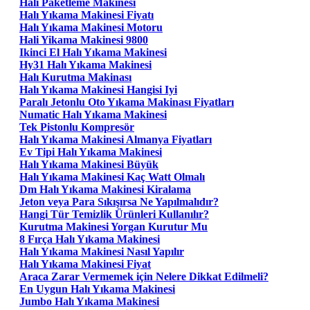
Halı Paketleme Makinesi
Halı Yıkama Makinesi Fiyatı
Halı Yıkama Makinesi Motoru
Hali Yikama Makinesi 9800
Ikinci El Halı Yıkama Makinesi
Hy31 Halı Yıkama Makinesi
Halı Kurutma Makinası
Halı Yıkama Makinesi Hangisi Iyi
Paralı Jetonlu Oto Yıkama Makinası Fiyatları
Numatic Halı Yıkama Makinesi
Tek Pistonlu Kompresör
Halı Yıkama Makinesi Almanya Fiyatları
Ev Tipi Halı Yıkama Makinesi
Halı Yıkama Makinesi Büyük
Halı Yıkama Makinesi Kaç Watt Olmalı
Dm Halı Yıkama Makinesi Kiralama
Jeton veya Para Sıkışırsa Ne Yapılmalıdır?
Hangi Tür Temizlik Ürünleri Kullanılır?
Kurutma Makinesi Yorgan Kurutur Mu
8 Fırça Halı Yıkama Makinesi
Halı Yıkama Makinesi Nasıl Yapılır
Halı Yıkama Makinesi Fiyat
Araca Zarar Vermemek için Nelere Dikkat Edilmeli?
En Uygun Halı Yıkama Makinesi
Jumbo Halı Yıkama Makinesi