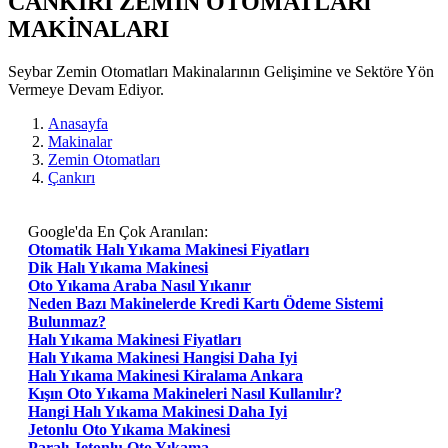
CANKIRI ZEMIN OTOMATLARı
MAKİNALARI
Seybar Zemin Otomatları Makinalarının Gelişimine ve Sektöre Yön
Vermeye Devam Ediyor.
Anasayfa
Makinalar
Zemin Otomatları
Çankırı
Google'da En Çok Aranılan:
Otomatik Halı Yıkama Makinesi Fiyatları
Dik Halı Yıkama Makinesi
Oto Yıkama Araba Nasıl Yıkanır
Neden Bazı Makinelerde Kredi Kartı Ödeme Sistemi
Bulunmaz?
Halı Yıkama Makinesi Fiyatları
Halı Yıkama Makinesi Hangisi Daha Iyi
Halı Yıkama Makinesi Kiralama Ankara
Kışın Oto Yıkama Makineleri Nasıl Kullanılır?
Hangi Halı Yıkama Makinesi Daha Iyi
Jetonlu Oto Yıkama Makinesi
Paralı Jetonlu Oto Yıkama