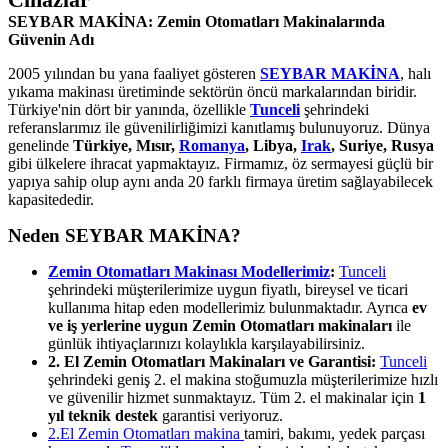
SEYBAR MAKİNA: Zemin Otomatları Makinalarında
Güvenin Adı
2005 yılından bu yana faaliyet gösteren
SEYBAR MAKİNA
, halı
yıkama makinası üretiminde sektörün öncü markalarından biridir.
Türkiye'nin dört bir yanında, özellikle
Tunceli
şehrindeki
referanslarımız ile güvenilirliğimizi kanıtlamış bulunuyoruz. Dünya
genelinde
Türkiye, Mısır,
Romanya
, Libya,
Irak
, Suriye, Rusya
gibi ülkelere ihracat yapmaktayız. Firmamız, öz sermayesi güçlü bir
yapıya sahip olup aynı anda 20 farklı firmaya üretim sağlayabilecek
kapasitededir.
Neden SEYBAR MAKİNA?
Zemin Otomatları Makinası Modellerimiz
:
Tunceli
şehrindeki müşterilerimize uygun fiyatlı, bireysel ve ticari
kullanıma hitap eden modellerimiz bulunmaktadır. Ayrıca
ev
ve iş yerlerine uygun Zemin Otomatları makinaları
ile
günlük ihtiyaçlarınızı kolaylıkla karşılayabilirsiniz.
2. El Zemin Otomatları Makinaları ve Garantisi:
Tunceli
şehrindeki geniş 2. el makina stoğumuzla müşterilerimize hızlı
ve güvenilir hizmet sunmaktayız. Tüm 2. el makinalar için
1
yıl teknik destek
garantisi veriyoruz.
2.El Zemin Otomatları makina
tamiri, bakımı, yedek parçası