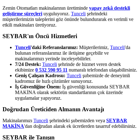
Zemin Otomatları makinalarının üretiminde
yapay zekâ destekli
geliştirme süreçleri
uyguluyoruz.
Tunceli
şehrindeki
müşterilerimizin taleplerini göz önünde bulundurarak en verimli ve
etkili makinaları üretiyoruz.
SEYBAR'ın Öncü Hizmetleri
Tunceli
'daki Referanslarımız:
Müşterilerimiz,
Tunceli
'da
bulunan referanslarımız ile iletişime geçebilir ve
makinalarımızı yerinde inceleyebilirler.
7/24 Destek:
Tunceli
şehrinde de hizmet veren destek
ekibimize
0 532 590 95 11
numaralı telefondan ulaşabilirsiniz.
Geniş Çalışan Kadrosu:
Tunceli
şubemizde de deneyimli
kadromuz ile hızlı çözümler sunuyoruz.
İş Güvenliğine Önem:
İş güvenliği konusunda SEYBAR
MAKİNA olarak sektörün standartlarının çok üzerinde
uygulamalar yapıyoruz.
Doğrudan Üreticiden Almanın Avantajı
Makinalarımızı
Tunceli
şehrindeki şubemizden veya
SEYBAR
MAKİNA
'dan doğrudan alarak ek ücretlerden tasarruf edebilirsiniz.
SEYBAR ile Tanışın