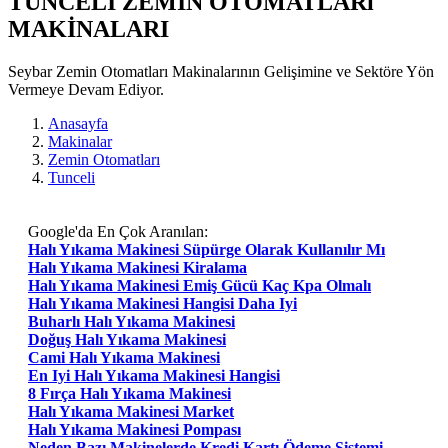
TUNCELI ZEMIN OTOMATLARı
MAKİNALARI
Seybar Zemin Otomatları Makinalarının Gelişimine ve Sektöre Yön
Vermeye Devam Ediyor.
Anasayfa
Makinalar
Zemin Otomatları
Tunceli
Google'da En Çok Aranılan:
Halı Yıkama Makinesi Süpürge Olarak Kullanılır Mı
Halı Yıkama Makinesi Kiralama
Halı Yıkama Makinesi Emiş Gücü Kaç Kpa Olmalı
Halı Yıkama Makinesi Hangisi Daha Iyi
Buharlı Halı Yıkama Makinesi
Doğuş Halı Yıkama Makinesi
Cami Halı Yıkama Makinesi
En Iyi Halı Yıkama Makinesi Hangisi
8 Fırça Halı Yıkama Makinesi
Halı Yıkama Makinesi Market
Halı Yıkama Makinesi Pompası
Neden Bazı Makinelerde Kredi Kartı Ödeme Sistemi