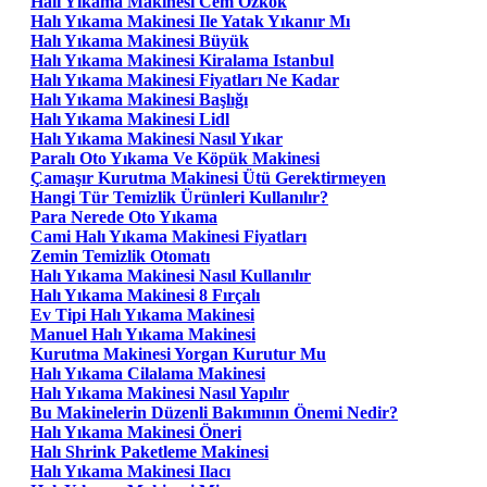
Halı Yıkama Makinesi Cem Özkök
Halı Yıkama Makinesi Ile Yatak Yıkanır Mı
Halı Yıkama Makinesi Büyük
Halı Yıkama Makinesi Kiralama Istanbul
Halı Yıkama Makinesi Fiyatları Ne Kadar
Halı Yıkama Makinesi Başlığı
Halı Yıkama Makinesi Lidl
Halı Yıkama Makinesi Nasıl Yıkar
Paralı Oto Yıkama Ve Köpük Makinesi
Çamaşır Kurutma Makinesi Ütü Gerektirmeyen
Hangi Tür Temizlik Ürünleri Kullanılır?
Para Nerede Oto Yıkama
Cami Halı Yıkama Makinesi Fiyatları
Zemin Temizlik Otomatı
Halı Yıkama Makinesi Nasıl Kullanılır
Halı Yıkama Makinesi 8 Fırçalı
Ev Tipi Halı Yıkama Makinesi
Manuel Halı Yıkama Makinesi
Kurutma Makinesi Yorgan Kurutur Mu
Halı Yıkama Cilalama Makinesi
Halı Yıkama Makinesi Nasıl Yapılır
Bu Makinelerin Düzenli Bakımının Önemi Nedir?
Halı Yıkama Makinesi Öneri
Halı Shrink Paketleme Makinesi
Halı Yıkama Makinesi Ilacı