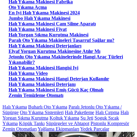
Halı Yıkama Makinesi Fabrika
Oto Yıkama Açma
En Iyi Halı Yıkama Makinesi 2024
Jumbo Halı Yıkama Makinesi
Halı Yıkama Makinesi Cam Silme Aparatı
Halı Yıkama Makinesi Fiyat
Halı Yorgan Sıkma Kurutma Makinesi
Paralı Oto Yıkama Makineleri Tasarruf Sağlar mı?
Halı Yıkama Makinesi Deterjanları
Elyaf Yorgan Kurutma Makinesine Atılır Mı
Jetonlu Oto Yıkama Makinelerinde Hangi Araç Türleri
Yıkanabilir?
Halı Yıkama Makinesi Hangisi Iyi
Halı Yıkama Video
Halı Yıkama Makinesi Hangi Deterjan Kullanılır
Halı Yıkama Makinesi Deterjanı
Halı Yıkama Makinesi Emiş Gücü Kaç Olmalı
Zemin Temizleme Otomatı
Halı Yıkama
Buharlı Oto Yıkama
Paralı Jetonlu Oto Yıkama /
Süpürge
Oto Yıkama Sistemleri
Halı Paketleme
Halı Çırpma
Halı
Yorgan Sıkma Kurutma
Koltuk Yıkama
Su Jeti
Soguk Sıcak
Yıkama
Köpük Tankı
Süpürgeler ve Ahtapot
Pistonlu Kompresör
Zemin Otomatları
Yağlama Ekipmanları
Yedek Parçalar