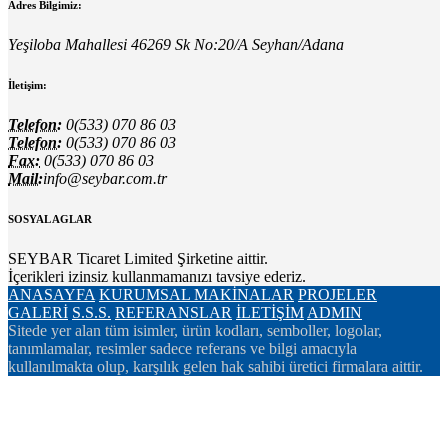
Adres Bilgimiz:
Yeşiloba Mahallesi 46269 Sk No:20/A Seyhan/Adana
İletişim:
Telefon:
0(533) 070 86 03
Telefon:
0(533) 070 86 03
Fax:
0(533) 070 86 03
Mail:
info@seybar.com.tr
SOSYAL AGLAR
SEYBAR Ticaret Limited Şirketine aittir.
İçerikleri izinsiz kullanmamanızı tavsiye ederiz.
ANASAYFA
KURUMSAL
MAKİNALAR
PROJELER
GALERİ
S.S.S.
REFERANSLAR
İLETİŞİM
ADMIN
Sitede yer alan tüm isimler, ürün kodları, semboller, logolar,
tanımlamalar, resimler sadece referans ve bilgi amacıyla
kullanılmakta olup, karşılık gelen hak sahibi üretici firmalara aittir.