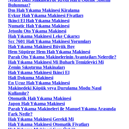
Bulunmaz?
Dm Halı Yıkama Makinesi Kiralama
Evkur Halı Yıkama Makinesi Fiyatları
Ikinci El Halı Yıkama Makinesi
Numatic Halı Yıkama Makinesi
Jetonlu Oto Yıkama Makinesi
Halı Yıkama Makinesi Leke Çıkarıcı
Scc 7601 Hali Yıkama Makinesi Yorumları
Halı Yıkama Makinesi Büyük Boy
Hem Süpürge Hem Halı Yıkama Makinesi
Paralı Oto Yıkama Makinelerinin Avantajları Nelerdir?
Halı Yıkama Makinesi Mi Buharlı Temizleyici Mi
Zemin Sıkıştırma Makinaları
Halı Yıkama Makinesi Ikinci El
Hali Dokuma Makinesi
En Ucuz Halı Yıkama Makinesi
Makinedeki Köpük veya Durulama Modu Nasıl
Kullanılır?
Otomatik Halı Yıkama Makinesi
Japon Halı Yıkama Makinesi
Paralı Yıkama Makineleri ile Manuel Yıkama Arasında
Fark Nedir?
Halı Yıkama Makinesi Gerekli Mi
Halı Yıkama Makinesi Otomatik Fiyatları