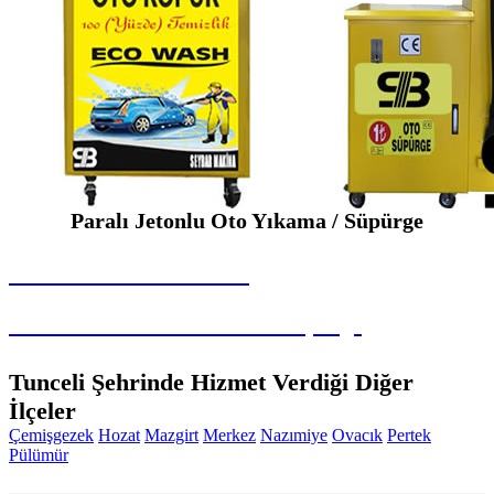
Paralı Jetonlu Oto Yıkama / Süpürge
SEYBAR MAKİNALARI
Paralı Jetonlu Oto Yıkama / Süpürge
Tunceli Şehrinde Hizmet Verdiği Diğer
İlçeler
Çemişgezek
Hozat
Mazgirt
Merkez
Nazımiye
Ovacık
Pertek
Pülümür