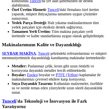
konusunda
Tunceli
'da yer alan şubemizden de destek
alabilirsiniz.
Özel Üretim Hizmeti:
Tunceli
'daki firmalara özel üretim
yaparak, müşteri ihtiyaçlarına tamamen uygun çözümler
sunuyoruz.
Yedek Parça Desteği:
Halı yıkama makinalarımızın tüm
yedek parçaları için eksiksiz destek sağlıyoruz.
Tamamen Yerli Üretim:
Tüm makina parçaları yerli
üretimdir ve kalite standartlarına uygun olarak geliştirilmiştir.
Makinalarımızın Kalite ve Dayanıklılığı
SEYBAR MAKİNA
,
Tunceli
şehrindeki referanslarımız ve müşteri
memnuniyetimizle dayanıklılığı kanıtlanmış makinalar üretmektedir:
Metaller:
Paslanmaz çelik, krom gibi uzun ömürlü ve
korozyona dayanıklı metaller tercih edilmektedir.
Boyalar:
Epoksi
boyalar ve
PTFE (Teflon)
kaplamalar ile
makinalarımızı çevresel etkilere karşı koruyoruz.
Suya Dayanıklı Tasarım:
Kullanılan malzemeler, özellikle
su ve nemle temas eden yüzeylerde uzun süreli dayanıklılık
sunar.
Tunceli
'da Teknoloji ve İnovasyon ile Fark
Yaratıyoruz