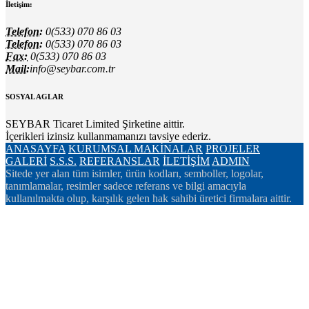
İletişim:
Telefon:
0(533) 070 86 03
Telefon:
0(533) 070 86 03
Fax:
0(533) 070 86 03
Mail:
info@seybar.com.tr
SOSYAL AGLAR
SEYBAR Ticaret Limited Şirketine aittir.
İçerikleri izinsiz kullanmamanızı tavsiye ederiz.
ANASAYFA
KURUMSAL
MAKİNALAR
PROJELER
GALERİ
S.S.S.
REFERANSLAR
İLETİŞİM
ADMIN
Sitede yer alan tüm isimler, ürün kodları, semboller, logolar,
tanımlamalar, resimler sadece referans ve bilgi amacıyla
kullanılmakta olup, karşılık gelen hak sahibi üretici firmalara aittir.