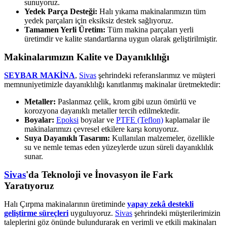
sunuyoruz.
Yedek Parça Desteği:
Halı yıkama makinalarımızın tüm
yedek parçaları için eksiksiz destek sağlıyoruz.
Tamamen Yerli Üretim:
Tüm makina parçaları yerli
üretimdir ve kalite standartlarına uygun olarak geliştirilmiştir.
Makinalarımızın Kalite ve Dayanıklılığı
SEYBAR MAKİNA
,
Sivas
şehrindeki referanslarımız ve müşteri
memnuniyetimizle dayanıklılığı kanıtlanmış makinalar üretmektedir:
Metaller:
Paslanmaz çelik, krom gibi uzun ömürlü ve
korozyona dayanıklı metaller tercih edilmektedir.
Boyalar:
Epoksi
boyalar ve
PTFE (Teflon)
kaplamalar ile
makinalarımızı çevresel etkilere karşı koruyoruz.
Suya Dayanıklı Tasarım:
Kullanılan malzemeler, özellikle
su ve nemle temas eden yüzeylerde uzun süreli dayanıklılık
sunar.
Sivas
'da Teknoloji ve İnovasyon ile Fark
Yaratıyoruz
Halı Çırpma makinalarının üretiminde
yapay zekâ destekli
geliştirme süreçleri
uyguluyoruz.
Sivas
şehrindeki müşterilerimizin
taleplerini göz önünde bulundurarak en verimli ve etkili makinaları