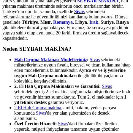
2005 yılından bu yana faaliyet gösteren
SEYBAR MAKİNA
, halı
yıkama makinası üretiminde sektörün öncü markalarından biridir.
Türkiye'nin dört bir yanında, özellikle
Sivas
şehrindeki
referanslarımız ile güvenilirliğimizi kanıtlamış bulunuyoruz. Dünya
genelinde
Türkiye, Mısır,
Romanya
, Libya,
Irak
, Suriye, Rusya
gibi ülkelere ihracat yapmaktayız. Firmamız, öz sermayesi güçlü bir
yapıya sahip olup aynı anda 20 farklı firmaya üretim sağlayabilecek
kapasitededir.
Neden SEYBAR MAKİNA?
Halı Çırpma Makinası Modellerimiz
:
Sivas
şehrindeki
müşterilerimize uygun fiyatlı, bireysel ve ticari kullanıma hitap
eden modellerimiz bulunmaktadır. Ayrıca
ev ve iş yerlerine
uygun Halı Çırpma makinaları
ile günlük ihtiyaçlarınızı
kolaylıkla karşılayabilirsiniz.
2. El Halı Çırpma Makinaları ve Garantisi:
Sivas
şehrindeki geniş 2. el makina stoğumuzla müşterilerimize hızlı
ve güvenilir hizmet sunmaktayız. Tüm 2. el makinalar için
1
yıl teknik destek
garantisi veriyoruz.
2.El Halı Çırpma makina
tamiri, bakımı, yedek parçası
konusunda
Sivas
'da yer alan şubemizden de destek
alabilirsiniz.
Özel Üretim Hizmeti:
Sivas
'daki firmalara özel üretim
yaparak, müşteri ihtiyaçlarına tamamen uygun çözümler