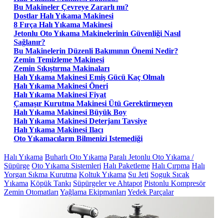
Bu Makineler Çevreye Zararlı mı?
Dostlar Halı Yıkama Makinesi
8 Fırça Halı Yıkama Makinesi
Jetonlu Oto Yıkama Makinelerinin Güvenliği Nasıl
Sağlanır?
Bu Makinelerin Düzenli Bakımının Önemi Nedir?
Zemin Temizleme Makinesi
Zemin Sıkıştırma Makinaları
Halı Yıkama Makinesi Emiş Gücü Kaç Olmalı
Halı Yıkama Makinesi Öneri
Halı Yıkama Makinesi Fiyat
Çamaşır Kurutma Makinesi Ütü Gerektirmeyen
Halı Yıkama Makinesi Büyük Boy
Halı Yıkama Makinesi Deterjanı Tavsiye
Halı Yıkama Makinesi Ilacı
Oto Yıkamacıların Bilmenizi Istemediği
Halı Yıkama
Buharlı Oto Yıkama
Paralı Jetonlu Oto Yıkama /
Süpürge
Oto Yıkama Sistemleri
Halı Paketleme
Halı Çırpma
Halı
Yorgan Sıkma Kurutma
Koltuk Yıkama
Su Jeti
Soguk Sıcak
Yıkama
Köpük Tankı
Süpürgeler ve Ahtapot
Pistonlu Kompresör
Zemin Otomatları
Yağlama Ekipmanları
Yedek Parçalar