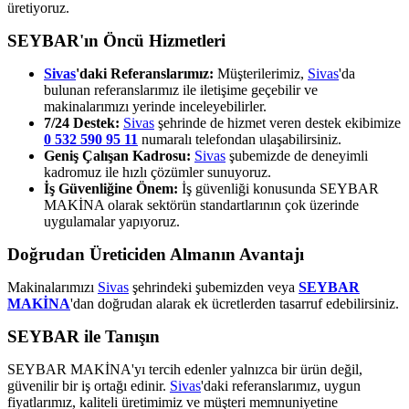
üretiyoruz.
SEYBAR'ın Öncü Hizmetleri
Sivas
'daki Referanslarımız:
Müşterilerimiz,
Sivas
'da
bulunan referanslarımız ile iletişime geçebilir ve
makinalarımızı yerinde inceleyebilirler.
7/24 Destek:
Sivas
şehrinde de hizmet veren destek ekibimize
0 532 590 95 11
numaralı telefondan ulaşabilirsiniz.
Geniş Çalışan Kadrosu:
Sivas
şubemizde de deneyimli
kadromuz ile hızlı çözümler sunuyoruz.
İş Güvenliğine Önem:
İş güvenliği konusunda SEYBAR
MAKİNA olarak sektörün standartlarının çok üzerinde
uygulamalar yapıyoruz.
Doğrudan Üreticiden Almanın Avantajı
Makinalarımızı
Sivas
şehrindeki şubemizden veya
SEYBAR
MAKİNA
'dan doğrudan alarak ek ücretlerden tasarruf edebilirsiniz.
SEYBAR ile Tanışın
SEYBAR MAKİNA'yı tercih edenler yalnızca bir ürün değil,
güvenilir bir iş ortağı edinir.
Sivas
'daki referanslarımız, uygun
fiyatlarımız, kaliteli üretimimiz ve müşteri memnuniyetine