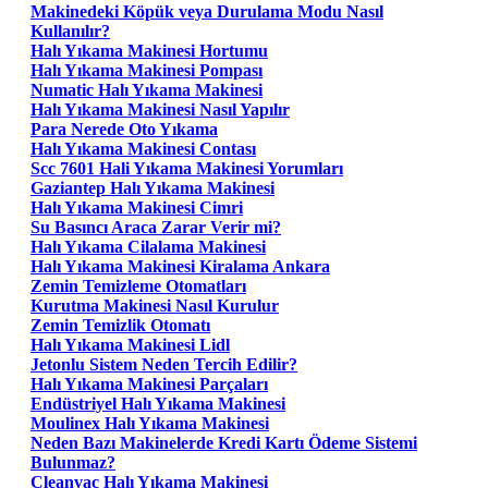
Makinedeki Köpük veya Durulama Modu Nasıl
Kullanılır?
Halı Yıkama Makinesi Hortumu
Halı Yıkama Makinesi Pompası
Numatic Halı Yıkama Makinesi
Halı Yıkama Makinesi Nasıl Yapılır
Para Nerede Oto Yıkama
Halı Yıkama Makinesi Contası
Scc 7601 Hali Yıkama Makinesi Yorumları
Gaziantep Halı Yıkama Makinesi
Halı Yıkama Makinesi Cimri
Su Basıncı Araca Zarar Verir mi?
Halı Yıkama Cilalama Makinesi
Halı Yıkama Makinesi Kiralama Ankara
Zemin Temizleme Otomatları
Kurutma Makinesi Nasıl Kurulur
Zemin Temizlik Otomatı
Halı Yıkama Makinesi Lidl
Jetonlu Sistem Neden Tercih Edilir?
Halı Yıkama Makinesi Parçaları
Endüstriyel Halı Yıkama Makinesi
Moulinex Halı Yıkama Makinesi
Neden Bazı Makinelerde Kredi Kartı Ödeme Sistemi
Bulunmaz?
Cleanvac Halı Yıkama Makinesi