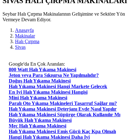
SIVAS HALı ÇıRPMA MAKİNALARI
Seybar Halı Çırpma Makinalarının Gelişimine ve Sektöre Yön
Vermeye Devam Ediyor.
Anasayfa
Makinalar
Halı Çırpma
Sivas
Google'da En Çok Aranılan:
800 Watt Halı Yıkama Makinesi
Jeton veya Para Sıkışırsa Ne Yapılmalıdır?
Doğuş Halı Yıkama Makinesi
Halı Yıkama Makinesi Hangi Markete Gelecek
En Iyi Halı Yıkama Makinesi Hangisi
Mini Halı Yıkama Makinesi
Paralı Oto Yıkama Makineleri Tasarruf Sağlar mı?
Halı Yıkama Makinesi Deterjanı Evde Nasıl Yapılır
Halı Yıkama Makinesi Süpürge Olarak Kullanılır Mı
Büyük Halı Yıkama Makinesi
Meç Halı Yıkama Makinesi
Halı Yıkama Makinesi Emiş Gücü Kaç Kpa Olmalı
Hangi Halı Yıkama Makinesi Daha Iyi