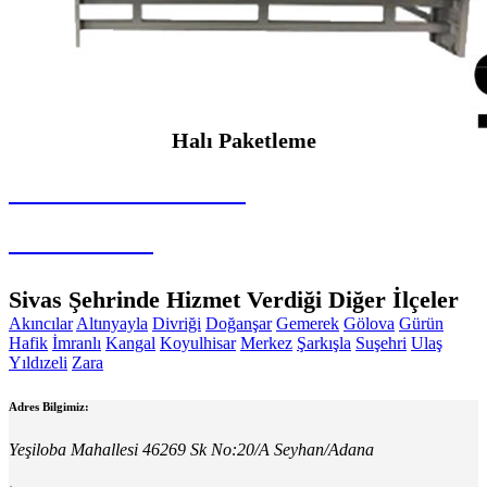
Halı Paketleme
SEYBAR MAKİNALARI
Halı Paketleme
Sivas Şehrinde Hizmet Verdiği Diğer İlçeler
Akıncılar
Altınyayla
Divriği
Doğanşar
Gemerek
Gölova
Gürün
Hafik
İmranlı
Kangal
Koyulhisar
Merkez
Şarkışla
Suşehri
Ulaş
Yıldızeli
Zara
Adres Bilgimiz:
Yeşiloba Mahallesi 46269 Sk No:20/A Seyhan/Adana