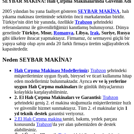
SEYBAR MAKİNA: Halı Çırpma Makinalarında Güvenin Adı
2005 yılından bu yana faaliyet gösteren
SEYBAR MAKİNA
, halı
yıkama makinası üretiminde sektörün öncü markalarından biridir.
Türkiye'nin dört bir yanında, özellikle
Trabzon
şehrindeki
referanslarımız ile güvenilirliğimizi kanıtlamış bulunuyoruz. Dünya
genelinde
Türkiye, Mısır,
Romanya
, Libya,
Irak
, Suriye, Rusya
gibi ülkelere ihracat yapmaktayız. Firmamız, öz sermayesi güçlü bir
yapıya sahip olup aynı anda 20 farklı firmaya üretim sağlayabilecek
kapasitededir.
Neden SEYBAR MAKİNA?
Halı Çırpma Makinası Modellerimiz
:
Trabzon
şehrindeki
müşterilerimize uygun fiyatlı, bireysel ve ticari kullanıma hitap
eden modellerimiz bulunmaktadır. Ayrıca
ev ve iş yerlerine
uygun Halı Çırpma makinaları
ile günlük ihtiyaçlarınızı
kolaylıkla karşılayabilirsiniz.
2. El Halı Çırpma Makinaları ve Garantisi:
Trabzon
şehrindeki geniş 2. el makina stoğumuzla müşterilerimize hızlı
ve güvenilir hizmet sunmaktayız. Tüm 2. el makinalar için
1
yıl teknik destek
garantisi veriyoruz.
2.El Halı Çırpma makina
tamiri, bakımı, yedek parçası
konusunda
Trabzon
'da yer alan şubemizden de destek
alabilirsiniz.