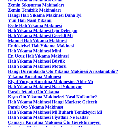
Zemin Sıkıştırma Makinaları
Zemin Temizlik Makinaları
Hangi Halı Yıkama Makinesi Daha Iyi
Yün Halı Nasıl Yıkanır
Evde Halı Yıkama Makinesi
Halı Yıkama Makinesi Için Deterjan
Halı Yıkama Makinesi Gerekli Mi
Manuel Halı Yıkama Makinesi
Endüstriyel Halı Yıkama Makinesi
Halı Yıkama Makinesi Mini
En Ucuz Halı Yıkama Makinesi
Halı Yıkama Makinesi Büyük
Halı Yıkama Makinesi Motoru
Hangi Durumlarda Oto Yıkama Makinesi Arızalanabilir?
Yıkama Kurutma Makinesi
Elyaf Yorgan Kurutma Makinesine Atılır Mı
Halı Yıkama Makinesi Nasıl Yıkanıyor
Paralı Jetonlu Oto Yıkama
Kışın Oto Yıkama Makineleri Nasıl Kullanılır?
Halı Yıkama Makinesi Hangi Markete Gelecek
Paralı Oto Yıkama Makinası
Halı Yıkama Makinesi Mi Buharlı Temizleyici Mi
Halı Yıkama Makinesi Fiyatları Ne Kadar
Çamaşır Kurutma Makinesi Ütü Gerektirmeyen