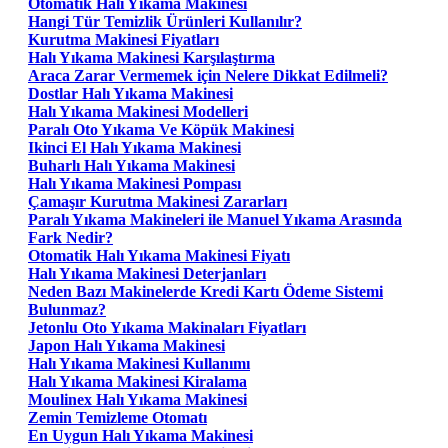
Otomatik Halı Yıkama Makinesi
Hangi Tür Temizlik Ürünleri Kullanılır?
Kurutma Makinesi Fiyatları
Halı Yıkama Makinesi Karşılaştırma
Araca Zarar Vermemek için Nelere Dikkat Edilmeli?
Dostlar Halı Yıkama Makinesi
Halı Yıkama Makinesi Modelleri
Paralı Oto Yıkama Ve Köpük Makinesi
Ikinci El Halı Yıkama Makinesi
Buharlı Halı Yıkama Makinesi
Halı Yıkama Makinesi Pompası
Çamaşır Kurutma Makinesi Zararları
Paralı Yıkama Makineleri ile Manuel Yıkama Arasında
Fark Nedir?
Otomatik Halı Yıkama Makinesi Fiyatı
Halı Yıkama Makinesi Deterjanları
Neden Bazı Makinelerde Kredi Kartı Ödeme Sistemi
Bulunmaz?
Jetonlu Oto Yıkama Makinaları Fiyatları
Japon Halı Yıkama Makinesi
Halı Yıkama Makinesi Kullanımı
Halı Yıkama Makinesi Kiralama
Moulinex Halı Yıkama Makinesi
Zemin Temizleme Otomatı
En Uygun Halı Yıkama Makinesi