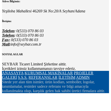
Adres Bilgimiz:
Yeşiloba Mahallesi 46269 Sk No:20/A Seyhan/Adana
İletişim:
Telefon:
0(533) 070 86 03
Telefon:
0(533) 070 86 03
Fax:
0(533) 070 86 03
Mail:
info@seybar.com.tr
SOSYAL AGLAR
SEYBAR Ticaret Limited Şirketine aittir.
İçerikleri izinsiz kullanmamanızı tavsiye ederiz.
ANASAYFA
KURUMSAL
MAKİNALAR
PROJELER
GALERİ
S.S.S.
REFERANSLAR
İLETİŞİM
ADMIN
Sitede yer alan tüm isimler, ürün kodları, semboller, logolar,
tanımlamalar, resimler sadece referans ve bilgi amacıyla
kullanılmakta olup, karşılık gelen hak sahibi üretici firmalara aittir.