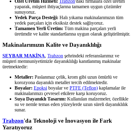
Özel Üretim Hizmeti:
Trabzon
'daki firmalara özel üretim
yaparak, müşteri ihtiyaçlarına tamamen uygun çözümler
sunuyoruz.
Yedek Parça Desteği:
Halı yıkama makinalarımızın tüm
yedek parçaları için eksiksiz destek sağlıyoruz.
Tamamen Yerli Üretim:
Tüm makina parçaları yerli
üretimdir ve kalite standartlarına uygun olarak geliştirilmiştir.
Makinalarımızın Kalite ve Dayanıklılığı
SEYBAR MAKİNA
,
Trabzon
şehrindeki referanslarımız ve
müşteri memnuniyetimizle dayanıklılığı kanıtlanmış makinalar
üretmektedir:
Metaller:
Paslanmaz çelik, krom gibi uzun ömürlü ve
korozyona dayanıklı metaller tercih edilmektedir.
Boyalar:
Epoksi
boyalar ve
PTFE (Teflon)
kaplamalar ile
makinalarımızı çevresel etkilere karşı koruyoruz.
Suya Dayanıklı Tasarım:
Kullanılan malzemeler, özellikle
su ve nemle temas eden yüzeylerde uzun süreli dayanıklılık
sunar.
Trabzon
'da Teknoloji ve İnovasyon ile Fark
Yaratıyoruz