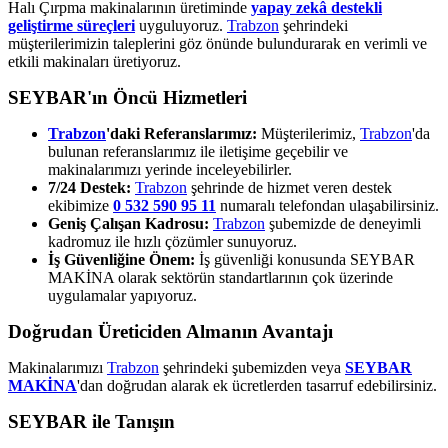
Halı Çırpma makinalarının üretiminde
yapay zekâ destekli
geliştirme süreçleri
uyguluyoruz.
Trabzon
şehrindeki
müşterilerimizin taleplerini göz önünde bulundurarak en verimli ve
etkili makinaları üretiyoruz.
SEYBAR'ın Öncü Hizmetleri
Trabzon
'daki Referanslarımız:
Müşterilerimiz,
Trabzon
'da
bulunan referanslarımız ile iletişime geçebilir ve
makinalarımızı yerinde inceleyebilirler.
7/24 Destek:
Trabzon
şehrinde de hizmet veren destek
ekibimize
0 532 590 95 11
numaralı telefondan ulaşabilirsiniz.
Geniş Çalışan Kadrosu:
Trabzon
şubemizde de deneyimli
kadromuz ile hızlı çözümler sunuyoruz.
İş Güvenliğine Önem:
İş güvenliği konusunda SEYBAR
MAKİNA olarak sektörün standartlarının çok üzerinde
uygulamalar yapıyoruz.
Doğrudan Üreticiden Almanın Avantajı
Makinalarımızı
Trabzon
şehrindeki şubemizden veya
SEYBAR
MAKİNA
'dan doğrudan alarak ek ücretlerden tasarruf edebilirsiniz.
SEYBAR ile Tanışın