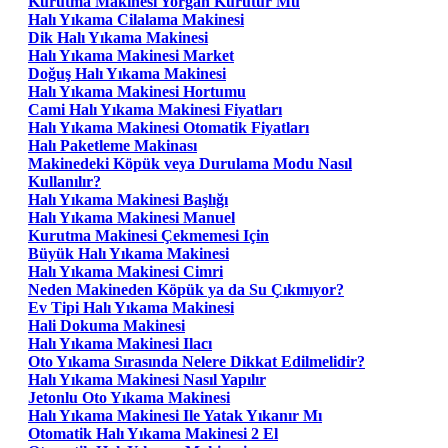
Kurutma Makinesi Yorgan Kurutur Mu
Halı Yıkama Cilalama Makinesi
Dik Halı Yıkama Makinesi
Halı Yıkama Makinesi Market
Doğuş Halı Yıkama Makinesi
Halı Yıkama Makinesi Hortumu
Cami Halı Yıkama Makinesi Fiyatları
Halı Yıkama Makinesi Otomatik Fiyatları
Halı Paketleme Makinası
Makinedeki Köpük veya Durulama Modu Nasıl
Kullanılır?
Halı Yıkama Makinesi Başlığı
Halı Yıkama Makinesi Manuel
Kurutma Makinesi Çekmemesi Için
Büyük Halı Yıkama Makinesi
Halı Yıkama Makinesi Cimri
Neden Makineden Köpük ya da Su Çıkmıyor?
Ev Tipi Halı Yıkama Makinesi
Hali Dokuma Makinesi
Halı Yıkama Makinesi Ilacı
Oto Yıkama Sırasında Nelere Dikkat Edilmelidir?
Halı Yıkama Makinesi Nasıl Yapılır
Jetonlu Oto Yıkama Makinesi
Halı Yıkama Makinesi Ile Yatak Yıkanır Mı
Otomatik Halı Yıkama Makinesi 2 El