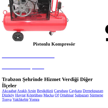
Pistonlu Kompresör
SEYBAR MAKİNALARI
Pistonlu Kompresör
Trabzon Şehrinde Hizmet Verdiği Diğer
İlçeler
Akçaabat
Araklı
Arsin
Beşikdüzü
Çarşıbaşı
Çaykara
Dernekpazarı
Düzköy
Hayrat
Köprübaşı
Maçka
Of
Ortahisar
Şalpazarı
Sürmene
Tonya
Vakfıkebir
Yomra