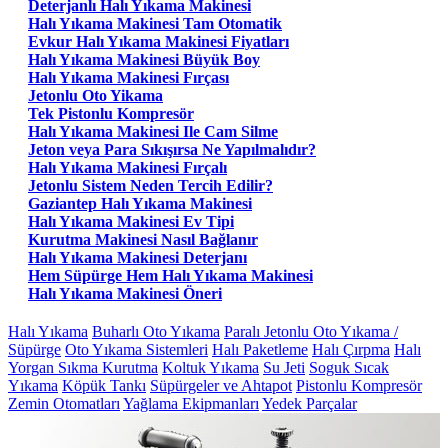
Deterjanlı Halı Yıkama Makinesi
Halı Yıkama Makinesi Tam Otomatik
Evkur Halı Yıkama Makinesi Fiyatları
Halı Yıkama Makinesi Büyük Boy
Halı Yıkama Makinesi Fırçası
Jetonlu Oto Yikama
Tek Pistonlu Kompresör
Halı Yıkama Makinesi Ile Cam Silme
Jeton veya Para Sıkışırsa Ne Yapılmalıdır?
Halı Yıkama Makinesi Fırçalı
Jetonlu Sistem Neden Tercih Edilir?
Gaziantep Halı Yıkama Makinesi
Halı Yıkama Makinesi Ev Tipi
Kurutma Makinesi Nasıl Bağlanır
Halı Yıkama Makinesi Deterjanı
Hem Süpürge Hem Halı Yıkama Makinesi
Halı Yıkama Makinesi Öneri
Halı Yıkama
Buharlı Oto Yıkama
Paralı Jetonlu Oto Yıkama /
Süpürge
Oto Yıkama Sistemleri
Halı Paketleme
Halı Çırpma
Halı
Yorgan Sıkma Kurutma
Koltuk Yıkama
Su Jeti
Soguk Sıcak
Yıkama
Köpük Tankı
Süpürgeler ve Ahtapot
Pistonlu Kompresör
Zemin Otomatları
Yağlama Ekipmanları
Yedek Parçalar