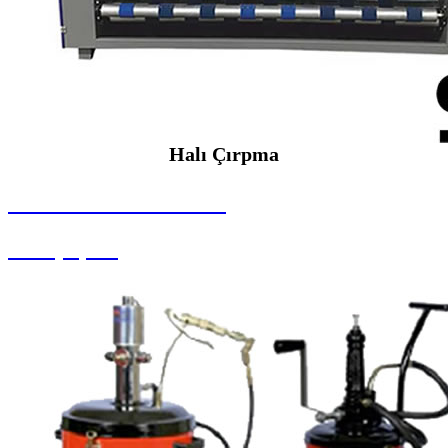
Halı Çırpma
SEYBAR MAKİNALARI
Halı Çırpma