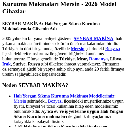
Kurutma Makinaları Mersin - 2026 Model
Cihazlar
SEYBAR MAKİNA: Halı Yorgan Sıkma Kurutma
Makinalarında Güvenin Adı
2005 yılından bu yana faaliyet gösteren
SEYBAR MAKİNA
, halı
yıkama makinası üretiminde sektörün öncü markalarından biridir.
Türkiye'nin dört bir yanında, özellikle
Mersin
şehrindeki
Bozyazı
ilçesindeki referanslarımız ile güvenilirliğimizi kanıtlamış
bulunuyoruz. Dünya genelinde
Türkiye, Mısır,
Romanya
, Libya,
Irak
, Suriye, Rusya
gibi ülkelere ihracat yapmaktayız. Firmamız,
öz sermayesi güçlü bir yapıya sahip olup aynı anda 20 farklı firmaya
üretim sağlayabilecek kapasitededir.
Neden SEYBAR MAKİNA?
Halı Yorgan Sıkma Kurutma Makinası Modellerimiz
:
Mersin
şehrindeki,
Bozyazı
ilçesindeki müşterilerimize uygun
fiyatlı, bireysel ve ticari kullanıma hitap eden modellerimiz
bulunmaktadır. Ayrıca
ev ve iş yerlerine uygun Halı Yorgan
Sıkma Kurutma makinaları
ile günlük ihtiyaçlarınızı
kolaylıkla karşılayabilirsiniz.
2. El Halı Yorgan Sıkma Kurutma Makinaları ve