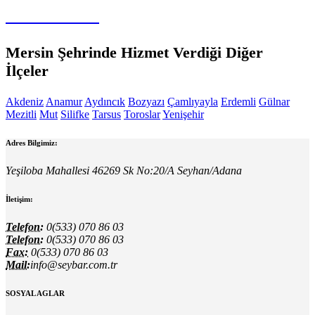
Koltuk Yıkama
Mersin Şehrinde Hizmet Verdiği Diğer
İlçeler
Akdeniz
Anamur
Aydıncık
Bozyazı
Çamlıyayla
Erdemli
Gülnar
Mezitli
Mut
Silifke
Tarsus
Toroslar
Yenişehir
Adres Bilgimiz:
Yeşiloba Mahallesi 46269 Sk No:20/A Seyhan/Adana
İletişim:
Telefon:
0(533) 070 86 03
Telefon:
0(533) 070 86 03
Fax:
0(533) 070 86 03
Mail:
info@seybar.com.tr
SOSYAL AGLAR