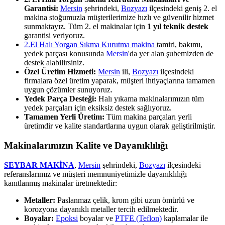
Garantisi:
Mersin
şehrindeki,
Bozyazı
ilçesindeki geniş 2. el
makina stoğumuzla müşterilerimize hızlı ve güvenilir hizmet
sunmaktayız. Tüm 2. el makinalar için
1 yıl teknik destek
garantisi veriyoruz.
2.El Halı Yorgan Sıkma Kurutma makina
tamiri, bakımı,
yedek parçası konusunda
Mersin
'da yer alan şubemizden de
destek alabilirsiniz.
Özel Üretim Hizmeti:
Mersin
ili,
Bozyazı
ilçesindeki
firmalara özel üretim yaparak, müşteri ihtiyaçlarına tamamen
uygun çözümler sunuyoruz.
Yedek Parça Desteği:
Halı yıkama makinalarımızın tüm
yedek parçaları için eksiksiz destek sağlıyoruz.
Tamamen Yerli Üretim:
Tüm makina parçaları yerli
üretimdir ve kalite standartlarına uygun olarak geliştirilmiştir.
Makinalarımızın Kalite ve Dayanıklılığı
SEYBAR MAKİNA
,
Mersin
şehrindeki,
Bozyazı
ilçesindeki
referanslarımız ve müşteri memnuniyetimizle dayanıklılığı
kanıtlanmış makinalar üretmektedir:
Metaller:
Paslanmaz çelik, krom gibi uzun ömürlü ve
korozyona dayanıklı metaller tercih edilmektedir.
Boyalar:
Epoksi
boyalar ve
PTFE (Teflon)
kaplamalar ile