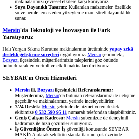
makinalarımızı çevresel etkilere karşı koruyoruz.
Suya Dayanıklı Tasarım:
Kullanılan malzemeler, özellikle
su ve nemle temas eden yüzeylerde uzun süreli dayanıklılık
sunar.
Mersin
'da Teknoloji ve İnovasyon ile Fark
Yaratıyoruz
Halı Yorgan Sıkma Kurutma makinalarının üretiminde
yapay zekâ
destekli geliştirme süreçleri
uyguluyoruz.
Mersin
şehrindeki,
Bozyazı
ilçesindeki müşterilerimizin taleplerini göz önünde
bulundurarak en verimli ve etkili makinaları üretiyoruz.
SEYBAR'ın Öncü Hizmetleri
Mersin
ili,
Bozyazı
ilçesindeki Referanslarımız:
Müşterilerimiz,
Mersin
'da bulunan referanslarımız ile iletişime
geçebilir ve makinalarımızı yerinde inceleyebilirler.
7/24 Destek:
Mersin
şehrinde de hizmet veren destek
ekibimize
0 532 590 95 11
numaralı telefondan ulaşabilirsiniz.
Geniş Çalışan Kadrosu:
Mersin
şubemizde de deneyimli
kadromuz ile hızlı çözümler sunuyoruz.
İş Güvenliğine Önem:
İş güvenliği konusunda SEYBAR
MAKİNA olarak sektörün standartlarının çok üzerinde