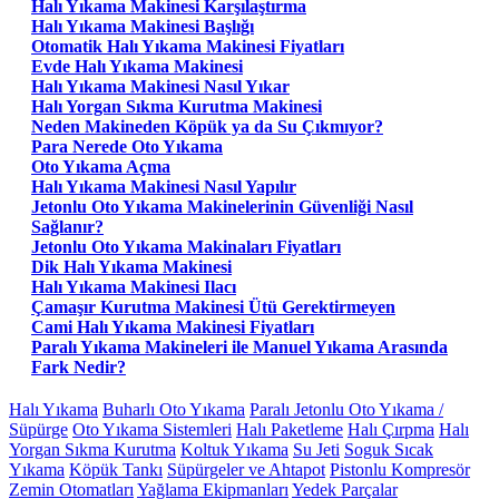
Halı Yıkama Makinesi Karşılaştırma
Halı Yıkama Makinesi Başlığı
Otomatik Halı Yıkama Makinesi Fiyatları
Evde Halı Yıkama Makinesi
Halı Yıkama Makinesi Nasıl Yıkar
Halı Yorgan Sıkma Kurutma Makinesi
Neden Makineden Köpük ya da Su Çıkmıyor?
Para Nerede Oto Yıkama
Oto Yıkama Açma
Halı Yıkama Makinesi Nasıl Yapılır
Jetonlu Oto Yıkama Makinelerinin Güvenliği Nasıl
Sağlanır?
Jetonlu Oto Yıkama Makinaları Fiyatları
Dik Halı Yıkama Makinesi
Halı Yıkama Makinesi Ilacı
Çamaşır Kurutma Makinesi Ütü Gerektirmeyen
Cami Halı Yıkama Makinesi Fiyatları
Paralı Yıkama Makineleri ile Manuel Yıkama Arasında
Fark Nedir?
Halı Yıkama
Buharlı Oto Yıkama
Paralı Jetonlu Oto Yıkama /
Süpürge
Oto Yıkama Sistemleri
Halı Paketleme
Halı Çırpma
Halı
Yorgan Sıkma Kurutma
Koltuk Yıkama
Su Jeti
Soguk Sıcak
Yıkama
Köpük Tankı
Süpürgeler ve Ahtapot
Pistonlu Kompresör
Zemin Otomatları
Yağlama Ekipmanları
Yedek Parçalar