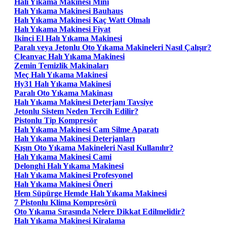
Halı Yıkama Makinesi Mini
Halı Yıkama Makinesi Bauhaus
Halı Yıkama Makinesi Kaç Watt Olmalı
Halı Yıkama Makinesi Fiyat
Ikinci El Halı Yıkama Makinesi
Paralı veya Jetonlu Oto Yıkama Makineleri Nasıl Çalışır?
Cleanvac Halı Yıkama Makinesi
Zemin Temizlik Makinaları
Meç Halı Yıkama Makinesi
Hy31 Halı Yıkama Makinesi
Paralı Oto Yıkama Makinası
Halı Yıkama Makinesi Deterjanı Tavsiye
Jetonlu Sistem Neden Tercih Edilir?
Pistonlu Tip Kompresör
Halı Yıkama Makinesi Cam Silme Aparatı
Halı Yıkama Makinesi Deterjanları
Kışın Oto Yıkama Makineleri Nasıl Kullanılır?
Halı Yıkama Makinesi Cami
Delonghi Halı Yıkama Makinesi
Halı Yıkama Makinesi Profesyonel
Halı Yıkama Makinesi Öneri
Hem Süpürge Hemde Halı Yıkama Makinesi
7 Pistonlu Klima Kompresörü
Oto Yıkama Sırasında Nelere Dikkat Edilmelidir?
Halı Yıkama Makinesi Kiralama