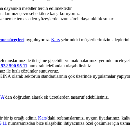
dayanıklı metaller tercih edilmektedir.
alarımızı çevresel etkilere karşı koruyoruz.
ve nemle temas eden yüzeylerde uzun süreli dayanıklılık sunar.
rme süreçleri
uyguluyoruz.
Kars
şehrindeki müşterilerimizin taleplerin
eferanslarımız ile iletişime geçebilir ve makinalarımızı yerinde inceleyebi
 532 590 95 11
numaralı telefondan ulaşabilirsiniz.
z ile hızlı çözümler sunuyoruz.
 olarak sektörün standartlarının çok üzerinde uygulamalar yapıyo
NA
'dan doğrudan alarak ek ücretlerden tasarruf edebilirsiniz.
bir iş ortağı edinir.
Kars
'daki referanslarımız, uygun fiyatlarımız, ka
5 11
numaramızdan bize ulaşabilir, ihtiyacınıza özel çözümler için uzman