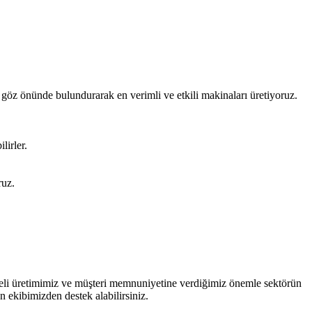
i göz önünde bulundurarak en verimli ve etkili makinaları üretiyoruz.
lirler.
ruz.
liteli üretimimiz ve müşteri memnuniyetine verdiğimiz önemle sektörün
 ekibimizden destek alabilirsiniz.