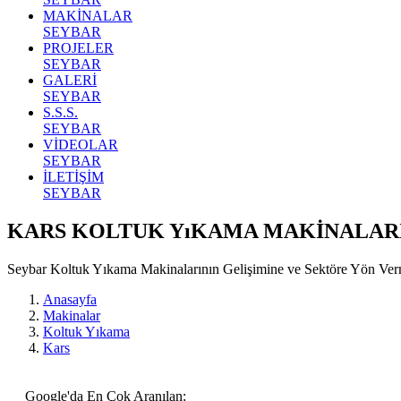
MAKİNALAR
SEYBAR
PROJELER
SEYBAR
GALERİ
SEYBAR
S.S.S.
SEYBAR
VİDEOLAR
SEYBAR
İLETİŞİM
SEYBAR
KARS KOLTUK YıKAMA MAKİNALAR
Seybar Koltuk Yıkama Makinalarının Gelişimine ve Sektöre Yön Ve
Anasayfa
Makinalar
Koltuk Yıkama
Kars
Google'da En Çok Aranılan: