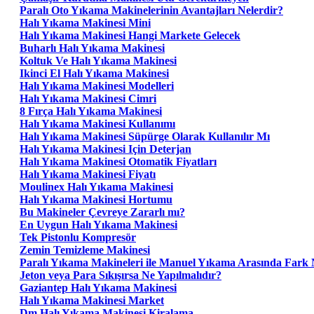
Paralı Oto Yıkama Makinelerinin Avantajları Nelerdir?
Halı Yıkama Makinesi Mini
Halı Yıkama Makinesi Hangi Markete Gelecek
Buharlı Halı Yıkama Makinesi
Koltuk Ve Halı Yıkama Makinesi
Ikinci El Halı Yıkama Makinesi
Halı Yıkama Makinesi Modelleri
Halı Yıkama Makinesi Cimri
8 Fırça Halı Yıkama Makinesi
Halı Yıkama Makinesi Kullanımı
Halı Yıkama Makinesi Süpürge Olarak Kullanılır Mı
Halı Yıkama Makinesi Için Deterjan
Halı Yıkama Makinesi Otomatik Fiyatları
Halı Yıkama Makinesi Fiyatı
Moulinex Halı Yıkama Makinesi
Halı Yıkama Makinesi Hortumu
Bu Makineler Çevreye Zararlı mı?
En Uygun Halı Yıkama Makinesi
Tek Pistonlu Kompresör
Zemin Temizleme Makinesi
Paralı Yıkama Makineleri ile Manuel Yıkama Arasında Fark 
Jeton veya Para Sıkışırsa Ne Yapılmalıdır?
Gaziantep Halı Yıkama Makinesi
Halı Yıkama Makinesi Market
Dm Halı Yıkama Makinesi Kiralama