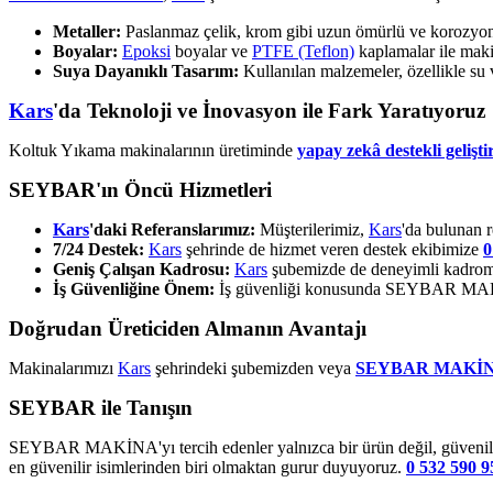
Metaller:
Paslanmaz çelik, krom gibi uzun ömürlü ve korozyona 
Boyalar:
Epoksi
boyalar ve
PTFE (Teflon)
kaplamalar ile makin
Suya Dayanıklı Tasarım:
Kullanılan malzemeler, özellikle su 
Kars
'da Teknoloji ve İnovasyon ile Fark Yaratıyoruz
Koltuk Yıkama makinalarının üretiminde
yapay zekâ destekli gelişti
SEYBAR'ın Öncü Hizmetleri
Kars
'daki Referanslarımız:
Müşterilerimiz,
Kars
'da bulunan r
7/24 Destek:
Kars
şehrinde de hizmet veren destek ekibimize
0
Geniş Çalışan Kadrosu:
Kars
şubemizde de deneyimli kadromu
İş Güvenliğine Önem:
İş güvenliği konusunda SEYBAR MAKİNA
Doğrudan Üreticiden Almanın Avantajı
Makinalarımızı
Kars
şehrindeki şubemizden veya
SEYBAR MAKİ
SEYBAR ile Tanışın
SEYBAR MAKİNA'yı tercih edenler yalnızca bir ürün değil, güvenilir 
en güvenilir isimlerinden biri olmaktan gurur duyuyoruz.
0 532 590 9