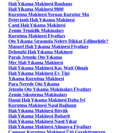
Halı Yıkama Makinesi Bauhaus
Hali Yikama Makinesi 9800
Kurutma Makinesi Yorgan Kurutur Mu
Deterjanlı Halı Yıkama Makinesi
Cami Halı Yıkama Makinesi
Zemin Temizlik Makinaları
Kurutma Makinesi Fiyatları
Oto Yıkama Sırasında Nelere Dikkat Edilmelidir?
Manuel Halı Yıkama Makinesi Fiyatları
Delonghi Halı Yıkama Makinesi
Paralı Jetonlu Oto Yıkama
Meç Halı Yıkama Makinesi
Halı Yıkama Makinesi Kaç Watt Olmalı
Halı Yıkama Makinesi Ev Tipi
Yıkama Kurutma Makinesi
Para Nerede Oto Yıkama
Jetonlu Oto Yıkama Makinaları Fiyatları
Zemin Sıkıştırma Makinaları
Hangi Halı Yıkama Makinesi Daha Iyi
Kurutma Makinesi Nasıl Bağlanır
Halı Yıkama Makinesi Büyük
Halı Yıkama Makinesi Buharlı
Halı Yıkama Makinesi Nasıl Yıkar
Halı Yıkama Makinesi Almanya Fiyatları
Çamaşır Kurutma Makinesi Ütü Gerektirmeyen