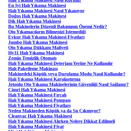
Halı Yıkama Makinesi Nasıl Kurulur
En Iyi Halı Yıkama Makinesi
Halı Yıkama Makinesi Nasıl Yıkanıyor
Doğuş Halı Yıkama Makinesi
Dik Halı Yıkama Makinesi
Bu Makinelerin Düzenli Bakımının Önemi Nedir?
Oto Yıkamacıların Bilmenizi Istemediği
Evkur Halı Yıkama Makinesi Fiyatları
Jumbo Halı Yıkama Makinesi
Oto Yıkama Dükkanı Maliyeti
Hy31 Halı Yıkama Makinesi
Zemin Temizlik Otomatı
Halı Yıkama Makinesi Deterjanı Yerine Ne Kullanılır
Halı Paketleme Makinası
Makinedeki Köpük veya Durulama Modu Nasıl Kullanılır?
Halı Yıkama Makinesi Karşılaştırma
Jetonlu Oto Yıkama Makinelerinin Güvenliği Nasıl Sağlanır?
Cimri Halı Yıkama Makinesi
Halı Yıkama Makinesi Fırçalı
Halı Yıkama Makinesi Pompası
Halı Yıkama Makinesi Fiyatları
Neden Makineden Köpük ya da Su Çıkmıyor?
Cleanvac Halı Yıkama Makinesi
Halı Yıkama Makinesi Alırken Nelere Dikkat Edilmeli
Halı Yıkama Makinesi Fiyat