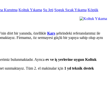
ma Kurutma
Koltuk Yıkama
Su Jeti
Soguk Sıcak Yıkama
Köpük
nin dört bir yanında, özellikle
Kars
şehrindeki referanslarımız ile
apmaktayız. Firmamız, öz sermayesi güçlü bir yapıya sahip olup aynı
llerimiz bulunmaktadır. Ayrıca
ev ve iş yerlerine uygun Koltuk
zmet sunmaktayız. Tüm 2. el makinalar için
1 yıl teknik destek