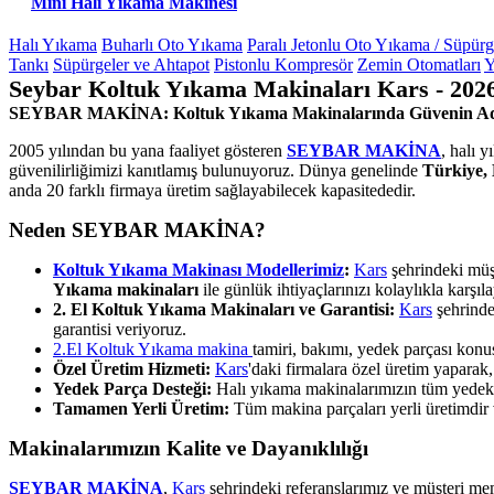
Mini Halı Yıkama Makinesi
Halı Yıkama
Buharlı Oto Yıkama
Paralı Jetonlu Oto Yıkama / Süpür
Tankı
Süpürgeler ve Ahtapot
Pistonlu Kompresör
Zemin Otomatları
Y
Seybar Koltuk Yıkama Makinaları Kars - 202
SEYBAR MAKİNA: Koltuk Yıkama Makinalarında Güvenin A
2005 yılından bu yana faaliyet gösteren
SEYBAR MAKİNA
, halı 
güvenilirliğimizi kanıtlamış bulunuyoruz. Dünya genelinde
Türkiye, 
anda 20 farklı firmaya üretim sağlayabilecek kapasitededir.
Neden SEYBAR MAKİNA?
Koltuk Yıkama Makinası Modellerimiz
:
Kars
şehrindeki müşt
Yıkama makinaları
ile günlük ihtiyaçlarınızı kolaylıkla karşıla
2. El Koltuk Yıkama Makinaları ve Garantisi:
Kars
şehrinde
garantisi veriyoruz.
2.El Koltuk Yıkama makina
tamiri, bakımı, yedek parçası kon
Özel Üretim Hizmeti:
Kars
'daki firmalara özel üretim yapara
Yedek Parça Desteği:
Halı yıkama makinalarımızın tüm yedek pa
Tamamen Yerli Üretim:
Tüm makina parçaları yerli üretimdir ve
Makinalarımızın Kalite ve Dayanıklılığı
SEYBAR MAKİNA
,
Kars
şehrindeki referanslarımız ve müşteri me