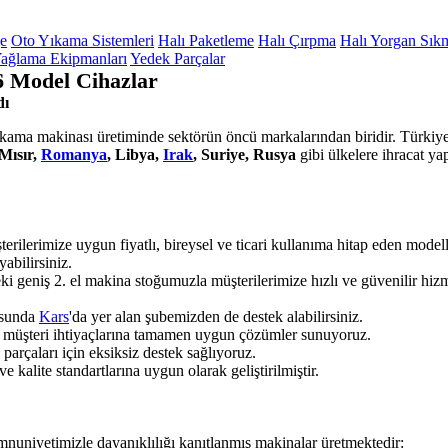
ge
Oto Yıkama Sistemleri
Halı Paketleme
Halı Çırpma
Halı Yorgan Sık
ağlama Ekipmanları
Yedek Parçalar
6 Model Cihazlar
dı
yıkama makinası üretiminde sektörün öncü markalarından biridir. Türkiye'
Mısır,
Romanya
, Libya,
Irak
, Suriye, Rusya
gibi ülkelere ihracat y
erilerimize uygun fiyatlı, bireysel ve ticari kullanıma hitap eden mode
yabilirsiniz.
ki geniş 2. el makina stoğumuzla müşterilerimize hızlı ve güvenilir hi
usunda
Kars
'da yer alan şubemizden de destek alabilirsiniz.
k, müşteri ihtiyaçlarına tamamen uygun çözümler sunuyoruz.
rçaları için eksiksiz destek sağlıyoruz.
 kalite standartlarına uygun olarak geliştirilmiştir.
mnuniyetimizle dayanıklılığı kanıtlanmış makinalar üretmektedir: