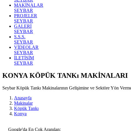
MAKİNALAR
SEYBAR
PROJELER
SEYBAR
GALERİ
SEYBAR
S.S.S.
SEYBAR
VİDEOLAR
SEYBAR
İLETİŞİM
SEYBAR
KONYA KÖPÜK TANKı MAKİNALARI
Seybar Köpük Tankı Makinalarının Gelişimine ve Sektöre Yön Verm
Anasayfa
Makinalar
Köpük Tankı
Konya
Google'da En Çok Aranılan: