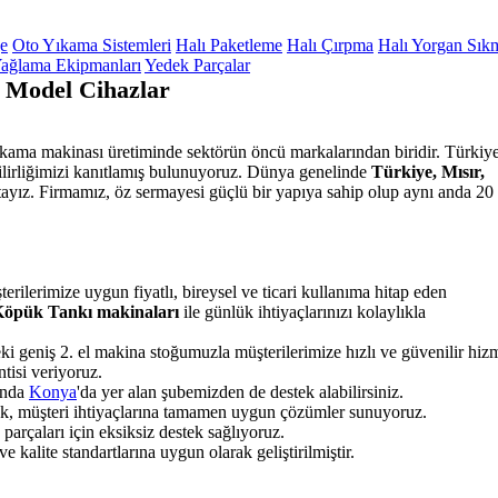
ge
Oto Yıkama Sistemleri
Halı Paketleme
Halı Çırpma
Halı Yorgan Sık
ağlama Ekipmanları
Yedek Parçalar
 Model Cihazlar
yıkama makinası üretiminde sektörün öncü markalarından biridir. Türkiye
nilirliğimizi kanıtlamış bulunuyoruz. Dünya genelinde
Türkiye, Mısır,
ayız. Firmamız, öz sermayesi güçlü bir yapıya sahip olup aynı anda 20 
erilerimize uygun fiyatlı, bireysel ve ticari kullanıma hitap eden
 Köpük Tankı makinaları
ile günlük ihtiyaçlarınızı kolaylıkla
ki geniş 2. el makina stoğumuzla müşterilerimize hızlı ve güvenilir hiz
tisi veriyoruz.
unda
Konya
'da yer alan şubemizden de destek alabilirsiniz.
rak, müşteri ihtiyaçlarına tamamen uygun çözümler sunuyoruz.
rçaları için eksiksiz destek sağlıyoruz.
 kalite standartlarına uygun olarak geliştirilmiştir.