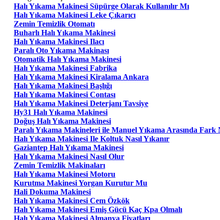
Halı Yıkama Makinesi Süpürge Olarak Kullanılır Mı
Halı Yıkama Makinesi Leke Çıkarıcı
Zemin Temizlik Otomatı
Buharlı Halı Yıkama Makinesi
Halı Yıkama Makinesi Ilacı
Paralı Oto Yıkama Makinası
Otomatik Halı Yıkama Makinesi
Halı Yıkama Makinesi Fabrika
Halı Yıkama Makinesi Kiralama Ankara
Halı Yıkama Makinesi Başlığı
Halı Yıkama Makinesi Contası
Halı Yıkama Makinesi Deterjanı Tavsiye
Hy31 Halı Yıkama Makinesi
Doğuş Halı Yıkama Makinesi
Paralı Yıkama Makineleri ile Manuel Yıkama Arasında Fark 
Halı Yıkama Makinesi Ile Koltuk Nasıl Yıkanır
Gaziantep Halı Yıkama Makinesi
Halı Yıkama Makinesi Nasıl Olur
Zemin Temizlik Makinaları
Halı Yıkama Makinesi Motoru
Kurutma Makinesi Yorgan Kurutur Mu
Hali Dokuma Makinesi
Halı Yıkama Makinesi Cem Özkök
Halı Yıkama Makinesi Emiş Gücü Kaç Kpa Olmalı
Halı Yıkama Makinesi Almanya Fiyatları