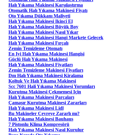
Halı Yıkama Makinesi Karşılaştırma
Otomatik Halı Yıkama Makinesi Fiyatı
Oto Yıkama Dükkanı Maliyeti
Halı Yıkama Makinesi Ikinci El
Halı Yıkama Makinesi Büyük Boy
Halı Yıkama Makinesi Nasıl Yıkar
Halı Yıkama Makinesi Hangi Markete Gelecek
Halı Yıkama Makinesi Fırçalı
Zemin Temizleme Otomatı
En Iyi Halı Yıkama Makinesi Hangisi
Güçlü Halı Yıkama Makinesi
Halı Yıkama Makinesi Fiyatları
Zemin Temizleme Makinesi Fiyatları
Dm Halı Yıkama Makinesi Kiralama
Koltuk Ve Halı Yıkama Makinesi
Scc 7601 Hali Yıkama Makinesi Yorumları
Kurutma Makinesi Çekmemesi Için
Halı Yıkama Makinesi Parçaları
Çamaşır Kurutma Makinesi Zararları
Halı Yıkama Makinesi Lidl
Bu Makineler Çevreye Zararlı mı?
Halı Yıkama Makinesi Bauhaus
7 Pistonlu Klima Kompresörü
Halı Yıkama Makinesi Nasıl Kurulur