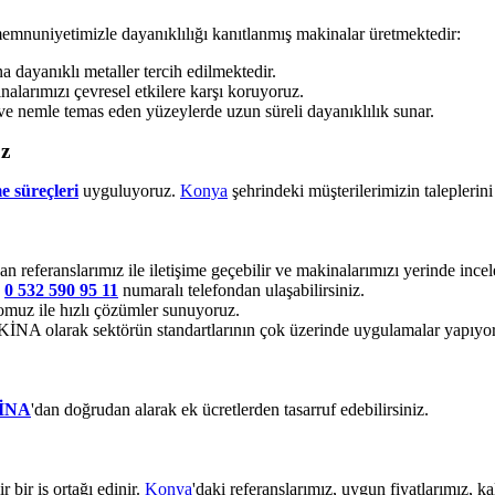
memnuniyetimizle dayanıklılığı kanıtlanmış makinalar üretmektedir:
dayanıklı metaller tercih edilmektedir.
alarımızı çevresel etkilere karşı koruyoruz.
ve nemle temas eden yüzeylerde uzun süreli dayanıklılık sunar.
uz
e süreçleri
uyguluyoruz.
Konya
şehrindeki müşterilerimizin taleplerin
an referanslarımız ile iletişime geçebilir ve makinalarımızı yerinde incele
e
0 532 590 95 11
numaralı telefondan ulaşabilirsiniz.
muz ile hızlı çözümler sunuyoruz.
 olarak sektörün standartlarının çok üzerinde uygulamalar yapıyo
İNA
'dan doğrudan alarak ek ücretlerden tasarruf edebilirsiniz.
bir iş ortağı edinir.
Konya
'daki referanslarımız, uygun fiyatlarımız, 