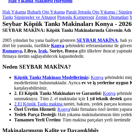
Halı Yıkama Makinesi Hortumu
Halı Yıkama
Buharlı Oto Yıkama
Paralı Jetonlu Oto Yıkama / Süpür
Tankı
Süpürgeler ve Ahtapot
Pistonlu Kompresör
Zemin Otomatları
Y
Seybar Köpük Tankı Makinaları Konya - 2026
SEYBAR MAKİNA: Köpük Tankı Makinalarında Güvenin Adı
2005 yılından bu yana faaliyet gösteren
SEYBAR MAKİNA
, halı 
dört bir yanında, özellikle
Konya
şehrindeki referanslarımız ile güve
Romanya
, Libya,
Irak
, Suriye, Rusya
gibi ülkelere ihracat yapmakt
firmaya üretim sağlayabilecek kapasitededir.
Neden SEYBAR MAKİNA?
Köpük Tankı Makinası Modellerimiz
:
Konya
şehrindeki müşt
modellerimiz bulunmaktadır. Ayrıca
ev ve iş yerlerine uygun
karşılayabilirsiniz.
2. El Köpük Tankı Makinaları ve Garantisi:
Konya
şehrinde
sunmaktayız. Tüm 2. el makinalar için
1 yıl teknik destek
garan
2.El Köpük Tankı makina
tamiri, bakımı, yedek parçası konus
Özel Üretim Hizmeti:
Konya
'daki firmalara özel üretim yapa
Yedek Parça Desteği:
Halı yıkama makinalarımızın tüm yedek pa
Tamamen Yerli Üretim:
Tüm makina parçaları yerli üretimdir ve
Makinalarımızın Kalite ve Dayanıklılığı