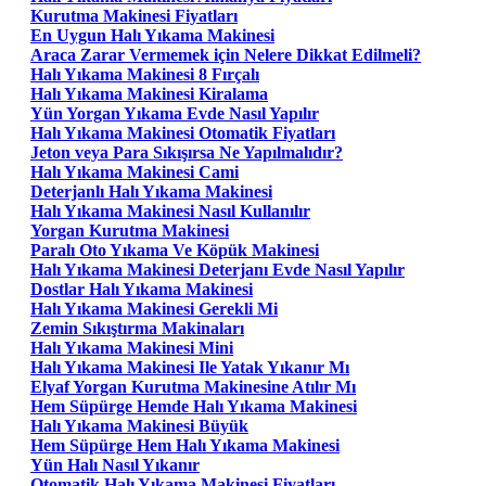
Kurutma Makinesi Fiyatları
En Uygun Halı Yıkama Makinesi
Araca Zarar Vermemek için Nelere Dikkat Edilmeli?
Halı Yıkama Makinesi 8 Fırçalı
Halı Yıkama Makinesi Kiralama
Yün Yorgan Yıkama Evde Nasıl Yapılır
Halı Yıkama Makinesi Otomatik Fiyatları
Jeton veya Para Sıkışırsa Ne Yapılmalıdır?
Halı Yıkama Makinesi Cami
Deterjanlı Halı Yıkama Makinesi
Halı Yıkama Makinesi Nasıl Kullanılır
Yorgan Kurutma Makinesi
Paralı Oto Yıkama Ve Köpük Makinesi
Halı Yıkama Makinesi Deterjanı Evde Nasıl Yapılır
Dostlar Halı Yıkama Makinesi
Halı Yıkama Makinesi Gerekli Mi
Zemin Sıkıştırma Makinaları
Halı Yıkama Makinesi Mini
Halı Yıkama Makinesi Ile Yatak Yıkanır Mı
Elyaf Yorgan Kurutma Makinesine Atılır Mı
Hem Süpürge Hemde Halı Yıkama Makinesi
Halı Yıkama Makinesi Büyük
Hem Süpürge Hem Halı Yıkama Makinesi
Yün Halı Nasıl Yıkanır
Otomatik Halı Yıkama Makinesi Fiyatları