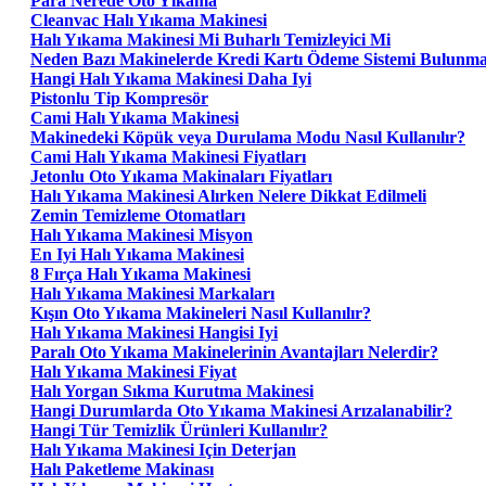
Para Nerede Oto Yıkama
Cleanvac Halı Yıkama Makinesi
Halı Yıkama Makinesi Mi Buharlı Temizleyici Mi
Neden Bazı Makinelerde Kredi Kartı Ödeme Sistemi Bulunm
Hangi Halı Yıkama Makinesi Daha Iyi
Pistonlu Tip Kompresör
Cami Halı Yıkama Makinesi
Makinedeki Köpük veya Durulama Modu Nasıl Kullanılır?
Cami Halı Yıkama Makinesi Fiyatları
Jetonlu Oto Yıkama Makinaları Fiyatları
Halı Yıkama Makinesi Alırken Nelere Dikkat Edilmeli
Zemin Temizleme Otomatları
Halı Yıkama Makinesi Misyon
En Iyi Halı Yıkama Makinesi
8 Fırça Halı Yıkama Makinesi
Halı Yıkama Makinesi Markaları
Kışın Oto Yıkama Makineleri Nasıl Kullanılır?
Halı Yıkama Makinesi Hangisi Iyi
Paralı Oto Yıkama Makinelerinin Avantajları Nelerdir?
Halı Yıkama Makinesi Fiyat
Halı Yorgan Sıkma Kurutma Makinesi
Hangi Durumlarda Oto Yıkama Makinesi Arızalanabilir?
Hangi Tür Temizlik Ürünleri Kullanılır?
Halı Yıkama Makinesi Için Deterjan
Halı Paketleme Makinası