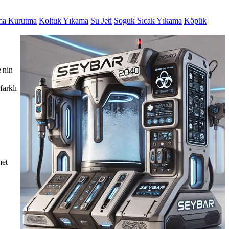
ma Kurutma
Koltuk Yıkama
Su Jeti
Soguk Sıcak Yıkama
Köpük
'nin
farklı
met