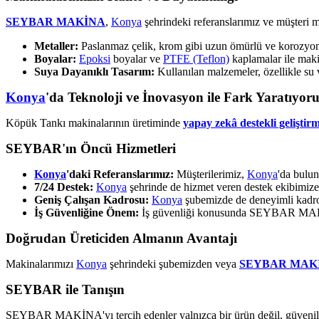
SEYBAR MAKİNA
,
Konya
şehrindeki referanslarımız ve müşteri 
Metaller:
Paslanmaz çelik, krom gibi uzun ömürlü ve korozyona 
Boyalar:
Epoksi
boyalar ve
PTFE (Teflon)
kaplamalar ile makin
Suya Dayanıklı Tasarım:
Kullanılan malzemeler, özellikle su 
Konya
'da Teknoloji ve İnovasyon ile Fark Yaratıyor
Köpük Tankı makinalarının üretiminde
yapay zekâ destekli geliştirm
SEYBAR'ın Öncü Hizmetleri
Konya
'daki Referanslarımız:
Müşterilerimiz,
Konya
'da bulun
7/24 Destek:
Konya
şehrinde de hizmet veren destek ekibimiz
Geniş Çalışan Kadrosu:
Konya
şubemizde de deneyimli kadro
İş Güvenliğine Önem:
İş güvenliği konusunda SEYBAR MAKİNA
Doğrudan Üreticiden Almanın Avantajı
Makinalarımızı
Konya
şehrindeki şubemizden veya
SEYBAR MAK
SEYBAR ile Tanışın
SEYBAR MAKİNA'yı tercih edenler yalnızca bir ürün değil, güvenilir 