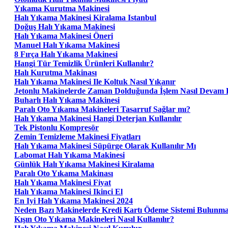
Yıkama Kurutma Makinesi
Halı Yıkama Makinesi Kiralama Istanbul
Doğuş Halı Yıkama Makinesi
Halı Yıkama Makinesi Öneri
Manuel Halı Yıkama Makinesi
8 Fırça Halı Yıkama Makinesi
Hangi Tür Temizlik Ürünleri Kullanılır?
Halı Kurutma Makinası
Halı Yıkama Makinesi Ile Koltuk Nasıl Yıkanır
Jetonlu Makinelerde Zaman Dolduğunda İşlem Nasıl Devam 
Buharlı Halı Yıkama Makinesi
Paralı Oto Yıkama Makineleri Tasarruf Sağlar mı?
Halı Yıkama Makinesi Hangi Deterjan Kullanılır
Tek Pistonlu Kompresör
Zemin Temizleme Makinesi Fiyatları
Halı Yıkama Makinesi Süpürge Olarak Kullanılır Mı
Labomat Halı Yıkama Makinesi
Günlük Halı Yıkama Makinesi Kiralama
Paralı Oto Yıkama Makinası
Halı Yıkama Makinesi Fiyat
Halı Yıkama Makinesi Ikinci El
En Iyi Halı Yıkama Makinesi 2024
Neden Bazı Makinelerde Kredi Kartı Ödeme Sistemi Bulunm
Kışın Oto Yıkama Makineleri Nasıl Kullanılır?