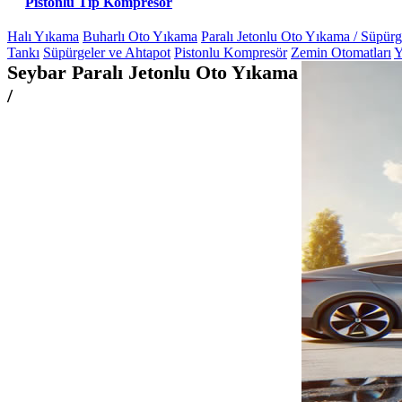
Pistonlu Tip Kompresör
Halı Yıkama
Buharlı Oto Yıkama
Paralı Jetonlu Oto Yıkama / Süpür
Tankı
Süpürgeler ve Ahtapot
Pistonlu Kompresör
Zemin Otomatları
Y
Seybar Paralı Jetonlu Oto Yıkama
/