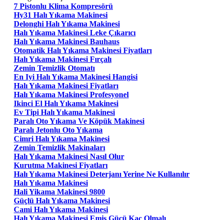
7 Pistonlu Klima Kompresörü
Hy31 Halı Yıkama Makinesi
Delonghi Halı Yıkama Makinesi
Halı Yıkama Makinesi Leke Çıkarıcı
Halı Yıkama Makinesi Bauhaus
Otomatik Halı Yıkama Makinesi Fiyatları
Halı Yıkama Makinesi Fırçalı
Zemin Temizlik Otomatı
En Iyi Halı Yıkama Makinesi Hangisi
Halı Yıkama Makinesi Fiyatları
Halı Yıkama Makinesi Profesyonel
Ikinci El Halı Yıkama Makinesi
Ev Tipi Halı Yıkama Makinesi
Paralı Oto Yıkama Ve Köpük Makinesi
Paralı Jetonlu Oto Yıkama
Cimri Halı Yıkama Makinesi
Zemin Temizlik Makinaları
Halı Yıkama Makinesi Nasıl Olur
Kurutma Makinesi Fiyatları
Halı Yıkama Makinesi Deterjanı Yerine Ne Kullanılır
Halı Yıkama Makinesi
Hali Yikama Makinesi 9800
Güçlü Halı Yıkama Makinesi
Cami Halı Yıkama Makinesi
Halı Yıkama Makinesi Emiş Gücü Kaç Olmalı