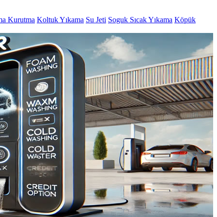
ma Kurutma
Koltuk Yıkama
Su Jeti
Soguk Sıcak Yıkama
Köpük