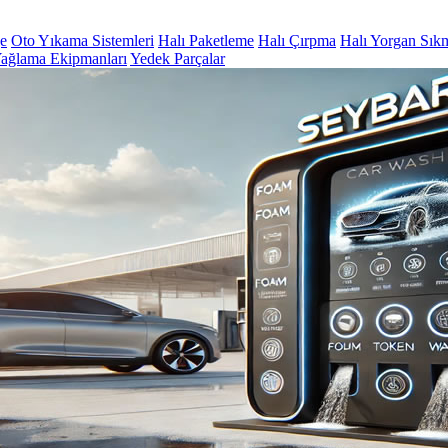
ge
Oto Yıkama Sistemleri
Halı Paketleme
Halı Çırpma
Halı Yorgan Sık
ağlama Ekipmanları
Yedek Parçalar