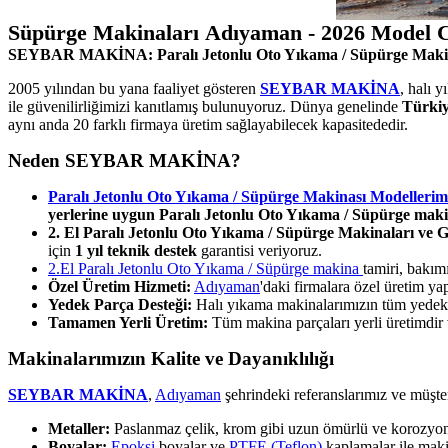
Süpürge Makinaları Adıyaman - 2026 Model C
SEYBAR MAKİNA: Paralı Jetonlu Oto Yıkama / Süpürge Makin
2005 yılından bu yana faaliyet gösteren
SEYBAR MAKİNA
, halı 
ile güvenilirliğimizi kanıtlamış bulunuyoruz. Dünya genelinde
Türkiy
aynı anda 20 farklı firmaya üretim sağlayabilecek kapasitededir.
Neden SEYBAR MAKİNA?
Paralı Jetonlu Oto Yıkama / Süpürge Makinası Modellerim
yerlerine uygun Paralı Jetonlu Oto Yıkama / Süpürge maki
2. El Paralı Jetonlu Oto Yıkama / Süpürge Makinaları ve G
için
1 yıl teknik destek
garantisi veriyoruz.
2.El Paralı Jetonlu Oto Yıkama / Süpürge makina
tamiri, bakı
Özel Üretim Hizmeti:
Adıyaman
'daki firmalara özel üretim y
Yedek Parça Desteği:
Halı yıkama makinalarımızın tüm yedek pa
Tamamen Yerli Üretim:
Tüm makina parçaları yerli üretimdir ve
Makinalarımızın Kalite ve Dayanıklılığı
SEYBAR MAKİNA
,
Adıyaman
şehrindeki referanslarımız ve müşte
Metaller:
Paslanmaz çelik, krom gibi uzun ömürlü ve korozyona 
Boyalar:
Epoksi
boyalar ve
PTFE (Teflon)
kaplamalar ile makin