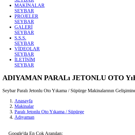
MAKİNALAR
SEYBAR
PROJELER
SEYBAR
GALERİ
SEYBAR
S.S.S.
SEYBAR
VİDEOLAR
SEYBAR
İLETİŞİM
SEYBAR
ADIYAMAN PARALı JETONLU OTO Y
Seybar Paralı Jetonlu Oto Yıkama / Süpürge Makinalarının Gelişim
Anasayfa
Makinalar
Paralı Jetonlu Oto Yıkama / Süpürge
Adıyaman
Google'da En Çok Aranılan: