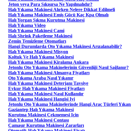
Jeton veya Para Sıkışırsa Ne Yapılmalıdır?
Halı Yıkama Makinesi Alırken Nelere Dikkat Edilmeli
Halı Yıkama Makinesi Emiş Gücü Kaç Kpa Olmalı
Halı Yorgan Sıkma Kurutma Makinesi
Halı Yıkama Video
Halı Yıkama Makinesi Cami
Halı Shrink Paketleme Makinesi
Zemin Temizleme Otomatları
Hangi Durumlarda Oto Yıkama Makinesi Arızalanabilir?
Halı Yıkama Makinesi Misyon
Koltuk Ve Halı Yıkama Makinesi
Halı Yıkama Makinesi Kiralama Ankara
Jetonlu Oto Yıkama Makinelerinin Güvenliği Nasıl Sağlanır?
Halı Yıkama Makinesi Almanya Fiyatları
Oto Yıkama Araba Nasıl Yıkanır
Halı Yıkama Makinesi Deterjanı Tavsiye
Evkur Halı Yıkama Makinesi Fiyatları
Halı Yıkama Makinesi Nasıl Kullanılır
Halı Yıkama Makinesi Hangisi Iyi
Jetonlu Oto Yıkama Makinelerinde Hangi Araç Türleri Yıkana
Gaziantep Halı Yıkama Makinesi
Kurutma Makinesi Çekmemesi Için
Halı Yıkama Makinesi Contası
Çamaşır Kurutma Makinesi Zararları
Otomatik Halı Yıkama Makinesi Fiyatı