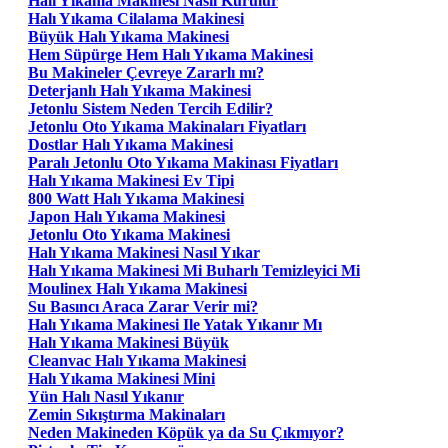
Halı Yıkama Makinesi Nasıl Kurulur
Halı Yıkama Cilalama Makinesi
Büyük Halı Yıkama Makinesi
Hem Süpürge Hem Halı Yıkama Makinesi
Bu Makineler Çevreye Zararlı mı?
Deterjanlı Halı Yıkama Makinesi
Jetonlu Sistem Neden Tercih Edilir?
Jetonlu Oto Yıkama Makinaları Fiyatları
Dostlar Halı Yıkama Makinesi
Paralı Jetonlu Oto Yıkama Makinası Fiyatları
Halı Yıkama Makinesi Ev Tipi
800 Watt Halı Yıkama Makinesi
Japon Halı Yıkama Makinesi
Jetonlu Oto Yıkama Makinesi
Halı Yıkama Makinesi Nasıl Yıkar
Halı Yıkama Makinesi Mi Buharlı Temizleyici Mi
Moulinex Halı Yıkama Makinesi
Su Basıncı Araca Zarar Verir mi?
Halı Yıkama Makinesi Ile Yatak Yıkanır Mı
Halı Yıkama Makinesi Büyük
Cleanvac Halı Yıkama Makinesi
Halı Yıkama Makinesi Mini
Yün Halı Nasıl Yıkanır
Zemin Sıkıştırma Makinaları
Neden Makineden Köpük ya da Su Çıkmıyor?