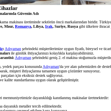
ihazlar
alarında Güvenin Adı
yıkama makinası üretiminde sektörün öncü markalarından biridir. Türkiye'
e, Mısır,
Romanya
, Libya,
Irak
, Suriye, Rusya
gibi ülkelere ihraca
iz
:
Adıyaman
şehrindeki müşterilerimize uygun fiyatlı, bireysel ve tic
naları
ile günlük ihtiyaçlarınızı kolaylıkla karşılayabilirsiniz.
arantisi:
Adıyaman
şehrindeki geniş 2. el makina stoğumuzla müşterile
mı, yedek parçası konusunda
Adıyaman
'da yer alan şubemizden de destek 
aparak, müşteri ihtiyaçlarına tamamen uygun çözümler sunuyoruz.
rçaları için eksiksiz destek sağlıyoruz.
 kalite standartlarına uygun olarak geliştirilmiştir.
ri memnuniyetimizle dayanıklılığı kanıtlanmış makinalar üretmektedir:
dayanıklı metaller tercih edilmektedir.
alarımızı çevresel etkilere karşı koruyoruz.