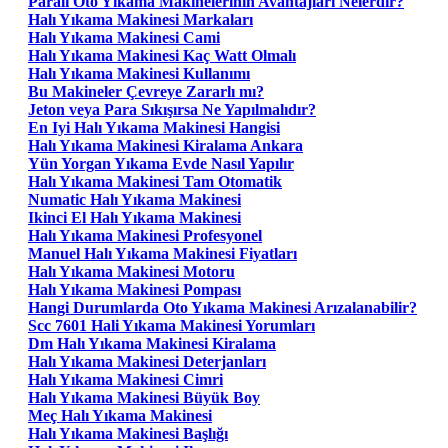
Paralı Oto Yıkama Makinelerinin Avantajları Nelerdir?
Halı Yıkama Makinesi Markaları
Halı Yıkama Makinesi Cami
Halı Yıkama Makinesi Kaç Watt Olmalı
Halı Yıkama Makinesi Kullanımı
Bu Makineler Çevreye Zararlı mı?
Jeton veya Para Sıkışırsa Ne Yapılmalıdır?
En Iyi Halı Yıkama Makinesi Hangisi
Halı Yıkama Makinesi Kiralama Ankara
Yün Yorgan Yıkama Evde Nasıl Yapılır
Halı Yıkama Makinesi Tam Otomatik
Numatic Halı Yıkama Makinesi
Ikinci El Halı Yıkama Makinesi
Halı Yıkama Makinesi Profesyonel
Manuel Halı Yıkama Makinesi Fiyatları
Halı Yıkama Makinesi Motoru
Halı Yıkama Makinesi Pompası
Hangi Durumlarda Oto Yıkama Makinesi Arızalanabilir?
Scc 7601 Hali Yıkama Makinesi Yorumları
Dm Halı Yıkama Makinesi Kiralama
Halı Yıkama Makinesi Deterjanları
Halı Yıkama Makinesi Cimri
Halı Yıkama Makinesi Büyük Boy
Meç Halı Yıkama Makinesi
Halı Yıkama Makinesi Başlığı