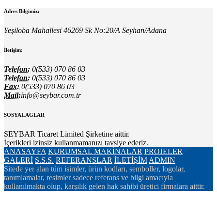
Adres Bilgimiz:
Yeşiloba Mahallesi 46269 Sk No:20/A Seyhan/Adana
İletişim:
Telefon:
0(533) 070 86 03
Telefon:
0(533) 070 86 03
Fax:
0(533) 070 86 03
Mail:
info@seybar.com.tr
SOSYAL AGLAR
SEYBAR Ticaret Limited Şirketine aittir.
İçerikleri izinsiz kullanmamanızı tavsiye ederiz.
ANASAYFA
KURUMSAL
MAKİNALAR
PROJELER
GALERİ
S.S.S.
REFERANSLAR
İLETİŞİM
ADMIN
Sitede yer alan tüm isimler, ürün kodları, semboller, logolar,
tanımlamalar, resimler sadece referans ve bilgi amacıyla
kullanılmakta olup, karşılık gelen hak sahibi üretici firmalara aittir.