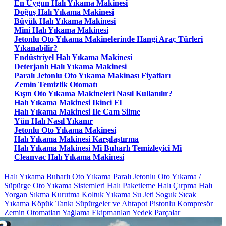
En Uygun Halı Yıkama Makinesi
Doğuş Halı Yıkama Makinesi
Büyük Halı Yıkama Makinesi
Mini Halı Yıkama Makinesi
Jetonlu Oto Yıkama Makinelerinde Hangi Araç Türleri
Yıkanabilir?
Endüstriyel Halı Yıkama Makinesi
Deterjanlı Halı Yıkama Makinesi
Paralı Jetonlu Oto Yıkama Makinası Fiyatları
Zemin Temizlik Otomatı
Kışın Oto Yıkama Makineleri Nasıl Kullanılır?
Halı Yıkama Makinesi Ikinci El
Halı Yıkama Makinesi Ile Cam Silme
Yün Halı Nasıl Yıkanır
Jetonlu Oto Yıkama Makinesi
Halı Yıkama Makinesi Karşılaştırma
Halı Yıkama Makinesi Mi Buharlı Temizleyici Mi
Cleanvac Halı Yıkama Makinesi
Halı Yıkama
Buharlı Oto Yıkama
Paralı Jetonlu Oto Yıkama /
Süpürge
Oto Yıkama Sistemleri
Halı Paketleme
Halı Çırpma
Halı
Yorgan Sıkma Kurutma
Koltuk Yıkama
Su Jeti
Soguk Sıcak
Yıkama
Köpük Tankı
Süpürgeler ve Ahtapot
Pistonlu Kompresör
Zemin Otomatları
Yağlama Ekipmanları
Yedek Parçalar