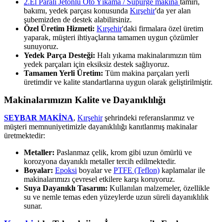
2.El Paralı Jetonlu Oto Yıkama / Süpürge makina
tamiri,
bakımı, yedek parçası konusunda
Kırşehir
'da yer alan
şubemizden de destek alabilirsiniz.
Özel Üretim Hizmeti:
Kırşehir
'daki firmalara özel üretim
yaparak, müşteri ihtiyaçlarına tamamen uygun çözümler
sunuyoruz.
Yedek Parça Desteği:
Halı yıkama makinalarımızın tüm
yedek parçaları için eksiksiz destek sağlıyoruz.
Tamamen Yerli Üretim:
Tüm makina parçaları yerli
üretimdir ve kalite standartlarına uygun olarak geliştirilmiştir.
Makinalarımızın Kalite ve Dayanıklılığı
SEYBAR MAKİNA
,
Kırşehir
şehrindeki referanslarımız ve
müşteri memnuniyetimizle dayanıklılığı kanıtlanmış makinalar
üretmektedir:
Metaller:
Paslanmaz çelik, krom gibi uzun ömürlü ve
korozyona dayanıklı metaller tercih edilmektedir.
Boyalar:
Epoksi
boyalar ve
PTFE (Teflon)
kaplamalar ile
makinalarımızı çevresel etkilere karşı koruyoruz.
Suya Dayanıklı Tasarım:
Kullanılan malzemeler, özellikle
su ve nemle temas eden yüzeylerde uzun süreli dayanıklılık
sunar.