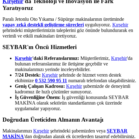
Kırşehir
'da Teknoloji ve İnovasyon ile Fark
Yaratıyoruz
Paralı Jetonlu Oto Yıkama / Süpürge makinalarının üretiminde
yapay zekâ destekli geliştirme süreçleri
uyguluyoruz.
Kırşehir
şehrindeki müşterilerimizin taleplerini göz önünde bulundurarak en
verimli ve etkili makinaları üretiyoruz.
SEYBAR'ın Öncü Hizmetleri
Kırşehir
'daki Referanslarımız:
Müşterilerimiz,
Kırşehir
'da
bulunan referanslarımız ile iletişime geçebilir ve
makinalarımızı yerinde inceleyebilirler.
7/24 Destek:
Kırşehir
şehrinde de hizmet veren destek
ekibimize
0 532 590 95 11
numaralı telefondan ulaşabilirsiniz.
Geniş Çalışan Kadrosu:
Kırşehir
şubemizde de deneyimli
kadromuz ile hızlı çözümler sunuyoruz.
İş Güvenliğine Önem:
İş güvenliği konusunda SEYBAR
MAKİNA olarak sektörün standartlarının çok üzerinde
uygulamalar yapıyoruz.
Doğrudan Üreticiden Almanın Avantajı
Makinalarımızı
Kırşehir
şehrindeki şubemizden veya
SEYBAR
MAKİNA
'dan doğrudan alarak ek ücretlerden tasarruf edebilirsiniz.