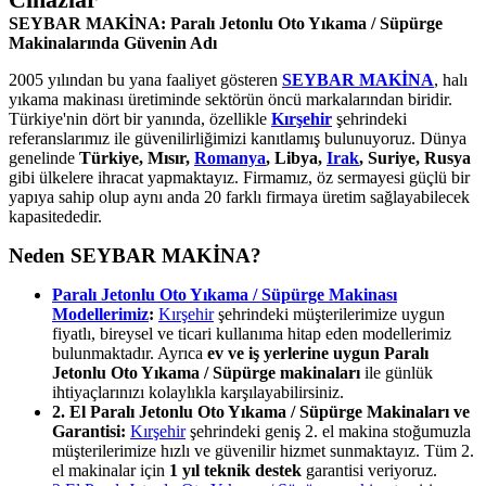
SEYBAR MAKİNA: Paralı Jetonlu Oto Yıkama / Süpürge
Makinalarında Güvenin Adı
2005 yılından bu yana faaliyet gösteren
SEYBAR MAKİNA
, halı
yıkama makinası üretiminde sektörün öncü markalarından biridir.
Türkiye'nin dört bir yanında, özellikle
Kırşehir
şehrindeki
referanslarımız ile güvenilirliğimizi kanıtlamış bulunuyoruz. Dünya
genelinde
Türkiye, Mısır,
Romanya
, Libya,
Irak
, Suriye, Rusya
gibi ülkelere ihracat yapmaktayız. Firmamız, öz sermayesi güçlü bir
yapıya sahip olup aynı anda 20 farklı firmaya üretim sağlayabilecek
kapasitededir.
Neden SEYBAR MAKİNA?
Paralı Jetonlu Oto Yıkama / Süpürge Makinası
Modellerimiz
:
Kırşehir
şehrindeki müşterilerimize uygun
fiyatlı, bireysel ve ticari kullanıma hitap eden modellerimiz
bulunmaktadır. Ayrıca
ev ve iş yerlerine uygun Paralı
Jetonlu Oto Yıkama / Süpürge makinaları
ile günlük
ihtiyaçlarınızı kolaylıkla karşılayabilirsiniz.
2. El Paralı Jetonlu Oto Yıkama / Süpürge Makinaları ve
Garantisi:
Kırşehir
şehrindeki geniş 2. el makina stoğumuzla
müşterilerimize hızlı ve güvenilir hizmet sunmaktayız. Tüm 2.
el makinalar için
1 yıl teknik destek
garantisi veriyoruz.