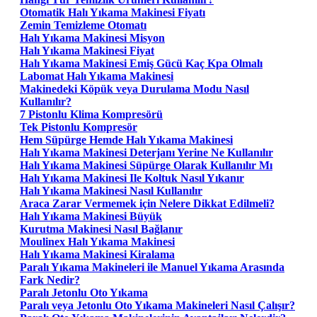
Otomatik Halı Yıkama Makinesi Fiyatı
Zemin Temizleme Otomatı
Halı Yıkama Makinesi Misyon
Halı Yıkama Makinesi Fiyat
Halı Yıkama Makinesi Emiş Gücü Kaç Kpa Olmalı
Labomat Halı Yıkama Makinesi
Makinedeki Köpük veya Durulama Modu Nasıl
Kullanılır?
7 Pistonlu Klima Kompresörü
Tek Pistonlu Kompresör
Hem Süpürge Hemde Halı Yıkama Makinesi
Halı Yıkama Makinesi Deterjanı Yerine Ne Kullanılır
Halı Yıkama Makinesi Süpürge Olarak Kullanılır Mı
Halı Yıkama Makinesi Ile Koltuk Nasıl Yıkanır
Halı Yıkama Makinesi Nasıl Kullanılır
Araca Zarar Vermemek için Nelere Dikkat Edilmeli?
Halı Yıkama Makinesi Büyük
Kurutma Makinesi Nasıl Bağlanır
Moulinex Halı Yıkama Makinesi
Halı Yıkama Makinesi Kiralama
Paralı Yıkama Makineleri ile Manuel Yıkama Arasında
Fark Nedir?
Paralı Jetonlu Oto Yıkama
Paralı veya Jetonlu Oto Yıkama Makineleri Nasıl Çalışır?