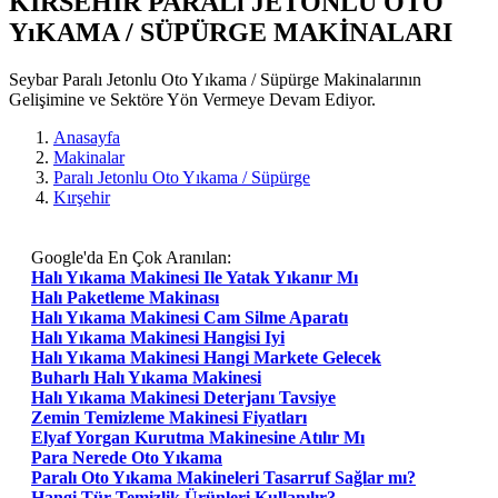
KIRSEHIR PARALı JETONLU OTO
YıKAMA / SÜPÜRGE MAKİNALARI
Seybar Paralı Jetonlu Oto Yıkama / Süpürge Makinalarının
Gelişimine ve Sektöre Yön Vermeye Devam Ediyor.
Anasayfa
Makinalar
Paralı Jetonlu Oto Yıkama / Süpürge
Kırşehir
Google'da En Çok Aranılan:
Halı Yıkama Makinesi Ile Yatak Yıkanır Mı
Halı Paketleme Makinası
Halı Yıkama Makinesi Cam Silme Aparatı
Halı Yıkama Makinesi Hangisi Iyi
Halı Yıkama Makinesi Hangi Markete Gelecek
Buharlı Halı Yıkama Makinesi
Halı Yıkama Makinesi Deterjanı Tavsiye
Zemin Temizleme Makinesi Fiyatları
Elyaf Yorgan Kurutma Makinesine Atılır Mı
Para Nerede Oto Yıkama
Paralı Oto Yıkama Makineleri Tasarruf Sağlar mı?
Hangi Tür Temizlik Ürünleri Kullanılır?