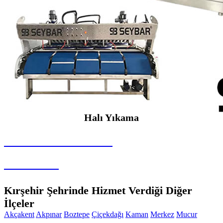
Halı Yıkama
SEYBAR MAKİNALARI
Halı Yıkama
Kırşehir Şehrinde Hizmet Verdiği Diğer
İlçeler
Akçakent
Akpınar
Boztepe
Çiçekdağı
Kaman
Merkez
Mucur