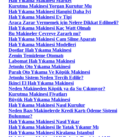
Halı Yıkama Makinesi Market
Kurutma Makinesi Yorgan Kurutur Mu
Halı Yıkama Makinesi Hangisi Daha Iyi
Halı Yıkama Makinesi Ev Tipi
Araca Zarar Vermemek için Nelere Dikkat Edilmeli?
Halı Yıkama Makinesi Kaç Watt Olmalı
Bu Makineler Çevreye Zararlı mı?
Halı Yıkama Makinesi Cam Silme Aparatı
Halı Yıkama Makinesi Modelleri
Dostlar Halı Yıkama Makinesi
Zemin Temizleme Otomatı
Labomat Halı Yıkama Makinesi
Jetonlu Oto Yıkama Makinesi
Paralı Oto Yıkama Ve Köpük Makinesi
Jetonlu Sistem Neden Tercih Edilir?
Ikinci El Halı Yıkama Makinesi
Neden Makineden Köpük ya da Su Çıkmıyor?
Kurutma Makinesi Fiyatları
Büyük Halı Yıkama Makinesi
Halı Yıkama Makinesi Nasıl Kurulur
Neden Bazı Makinelerde Kredi Kartı Ödeme Sistemi
Bulunmaz?
Halı Yıkama Makinesi Nasıl Yıkar
Halı Yıkama Makinesi Ile Yatak Yıkanır Mı
Halı Yıkama Makinesi Kiralama Istanbul