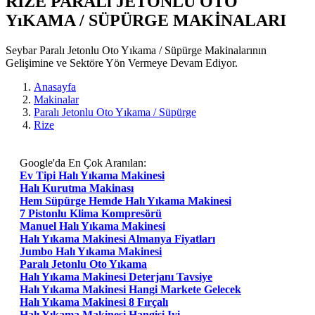
RIZE PARALı JETONLU OTO
YıKAMA / SÜPÜRGE MAKİNALARI
Seybar Paralı Jetonlu Oto Yıkama / Süpürge Makinalarının
Gelişimine ve Sektöre Yön Vermeye Devam Ediyor.
Anasayfa
Makinalar
Paralı Jetonlu Oto Yıkama / Süpürge
Rize
Google'da En Çok Aranılan:
Ev Tipi Halı Yıkama Makinesi
Halı Kurutma Makinası
Hem Süpürge Hemde Halı Yıkama Makinesi
7 Pistonlu Klima Kompresörü
Manuel Halı Yıkama Makinesi
Halı Yıkama Makinesi Almanya Fiyatları
Jumbo Halı Yıkama Makinesi
Paralı Jetonlu Oto Yıkama
Halı Yıkama Makinesi Deterjanı Tavsiye
Halı Yıkama Makinesi Hangi Markete Gelecek
Halı Yıkama Makinesi 8 Fırçalı
Halı Yıkama Makinesi Hangisi Iyi