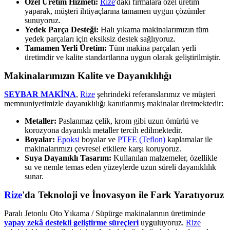
Özel Üretim Hizmeti:
Rize
'daki firmalara özel üretim
yaparak, müşteri ihtiyaçlarına tamamen uygun çözümler
sunuyoruz.
Yedek Parça Desteği:
Halı yıkama makinalarımızın tüm
yedek parçaları için eksiksiz destek sağlıyoruz.
Tamamen Yerli Üretim:
Tüm makina parçaları yerli
üretimdir ve kalite standartlarına uygun olarak geliştirilmiştir.
Makinalarımızın Kalite ve Dayanıklılığı
SEYBAR MAKİNA
,
Rize
şehrindeki referanslarımız ve müşteri
memnuniyetimizle dayanıklılığı kanıtlanmış makinalar üretmektedir:
Metaller:
Paslanmaz çelik, krom gibi uzun ömürlü ve
korozyona dayanıklı metaller tercih edilmektedir.
Boyalar:
Epoksi
boyalar ve
PTFE (Teflon)
kaplamalar ile
makinalarımızı çevresel etkilere karşı koruyoruz.
Suya Dayanıklı Tasarım:
Kullanılan malzemeler, özellikle
su ve nemle temas eden yüzeylerde uzun süreli dayanıklılık
sunar.
Rize
'da Teknoloji ve İnovasyon ile Fark Yaratıyoruz
Paralı Jetonlu Oto Yıkama / Süpürge makinalarının üretiminde
yapay zekâ destekli geliştirme süreçleri
uyguluyoruz.
Rize