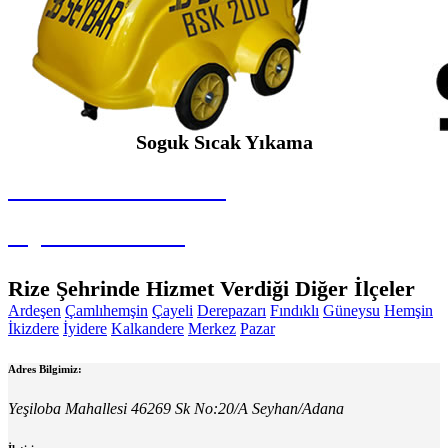
Soguk Sıcak Yıkama
SEYBAR MAKİNALARI
Soguk Sıcak Yıkama
Rize Şehrinde Hizmet Verdiği Diğer İlçeler
Ardeşen
Çamlıhemşin
Çayeli
Derepazarı
Fındıklı
Güneysu
Hemşin
İkizdere
İyidere
Kalkandere
Merkez
Pazar
Adres Bilgimiz:
Yeşiloba Mahallesi 46269 Sk No:20/A Seyhan/Adana