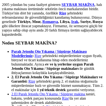
2005 yılından bu yana faaliyet gösteren
SEYBAR MAKİNA
, halı
yıkama makinası üretiminde sektörün öncü markalarından biridir.
Türkiye'nin dört bir yanında, özellikle
Rize
şehrindeki
referanslarımız ile güvenilirliğimizi kanıtlamış bulunuyoruz. Dünya
genelinde
Türkiye, Mısır,
Romanya
, Libya,
Irak
, Suriye, Rusya
gibi ülkelere ihracat yapmaktayız. Firmamız, öz sermayesi güçlü bir
yapıya sahip olup aynı anda 20 farklı firmaya üretim sağlayabilecek
kapasitededir.
Neden SEYBAR MAKİNA?
Paralı Jetonlu Oto Yıkama / Süpürge Makinası
Modellerimiz
:
Rize
şehrindeki müşterilerimize uygun fiyatlı,
bireysel ve ticari kullanıma hitap eden modellerimiz
bulunmaktadır. Ayrıca
ev ve iş yerlerine uygun Paralı
Jetonlu Oto Yıkama / Süpürge makinaları
ile günlük
ihtiyaçlarınızı kolaylıkla karşılayabilirsiniz.
2. El Paralı Jetonlu Oto Yıkama / Süpürge Makinaları ve
Garantisi:
Rize
şehrindeki geniş 2. el makina stoğumuzla
müşterilerimize hızlı ve güvenilir hizmet sunmaktayız. Tüm 2.
el makinalar için
1 yıl teknik destek
garantisi veriyoruz.
2.El Paralı Jetonlu Oto Yıkama / Süpürge makina
tamiri,
bakımı, yedek parçası konusunda
Rize
'da yer alan
şubemizden de destek alabilirsiniz.