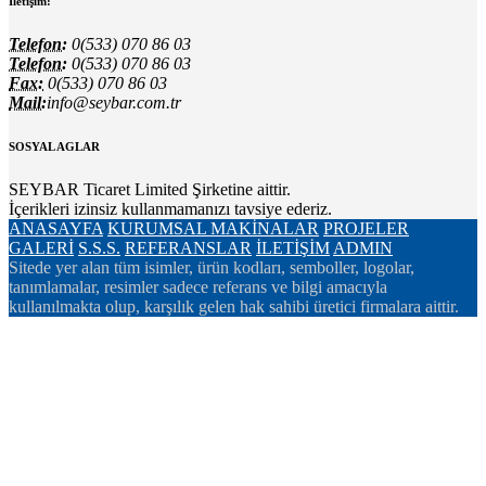
İletişim:
Telefon:
0(533) 070 86 03
Telefon:
0(533) 070 86 03
Fax:
0(533) 070 86 03
Mail:
info@seybar.com.tr
SOSYAL AGLAR
SEYBAR Ticaret Limited Şirketine aittir.
İçerikleri izinsiz kullanmamanızı tavsiye ederiz.
ANASAYFA
KURUMSAL
MAKİNALAR
PROJELER
GALERİ
S.S.S.
REFERANSLAR
İLETİŞİM
ADMIN
Sitede yer alan tüm isimler, ürün kodları, semboller, logolar,
tanımlamalar, resimler sadece referans ve bilgi amacıyla
kullanılmakta olup, karşılık gelen hak sahibi üretici firmalara aittir.