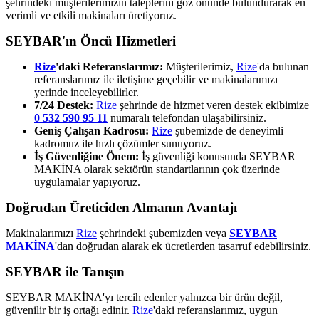
şehrindeki müşterilerimizin taleplerini göz önünde bulundurarak en
verimli ve etkili makinaları üretiyoruz.
SEYBAR'ın Öncü Hizmetleri
Rize
'daki Referanslarımız:
Müşterilerimiz,
Rize
'da bulunan
referanslarımız ile iletişime geçebilir ve makinalarımızı
yerinde inceleyebilirler.
7/24 Destek:
Rize
şehrinde de hizmet veren destek ekibimize
0 532 590 95 11
numaralı telefondan ulaşabilirsiniz.
Geniş Çalışan Kadrosu:
Rize
şubemizde de deneyimli
kadromuz ile hızlı çözümler sunuyoruz.
İş Güvenliğine Önem:
İş güvenliği konusunda SEYBAR
MAKİNA olarak sektörün standartlarının çok üzerinde
uygulamalar yapıyoruz.
Doğrudan Üreticiden Almanın Avantajı
Makinalarımızı
Rize
şehrindeki şubemizden veya
SEYBAR
MAKİNA
'dan doğrudan alarak ek ücretlerden tasarruf edebilirsiniz.
SEYBAR ile Tanışın
SEYBAR MAKİNA'yı tercih edenler yalnızca bir ürün değil,
güvenilir bir iş ortağı edinir.
Rize
'daki referanslarımız, uygun