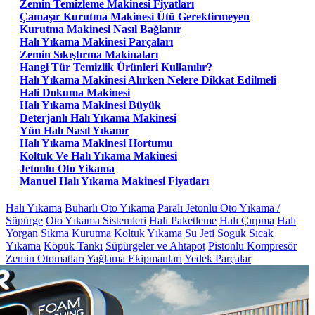
Zemin Temizleme Makinesi Fiyatları
Çamaşır Kurutma Makinesi Ütü Gerektirmeyen
Kurutma Makinesi Nasıl Bağlanır
Halı Yıkama Makinesi Parçaları
Zemin Sıkıştırma Makinaları
Hangi Tür Temizlik Ürünleri Kullanılır?
Halı Yıkama Makinesi Alırken Nelere Dikkat Edilmeli
Hali Dokuma Makinesi
Halı Yıkama Makinesi Büyük
Deterjanlı Halı Yıkama Makinesi
Yün Halı Nasıl Yıkanır
Halı Yıkama Makinesi Hortumu
Koltuk Ve Halı Yıkama Makinesi
Jetonlu Oto Yikama
Manuel Halı Yıkama Makinesi Fiyatları
Halı Yıkama
Buharlı Oto Yıkama
Paralı Jetonlu Oto Yıkama /
Süpürge
Oto Yıkama Sistemleri
Halı Paketleme
Halı Çırpma
Halı
Yorgan Sıkma Kurutma
Koltuk Yıkama
Su Jeti
Soguk Sıcak
Yıkama
Köpük Tankı
Süpürgeler ve Ahtapot
Pistonlu Kompresör
Zemin Otomatları
Yağlama Ekipmanları
Yedek Parçalar