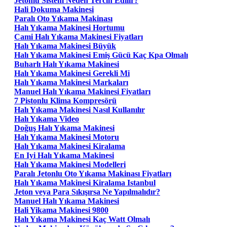
Jetonlu Sistem Neden Tercih Edilir?
Hali Dokuma Makinesi
Paralı Oto Yıkama Makinası
Halı Yıkama Makinesi Hortumu
Cami Halı Yıkama Makinesi Fiyatları
Halı Yıkama Makinesi Büyük
Halı Yıkama Makinesi Emiş Gücü Kaç Kpa Olmalı
Buharlı Halı Yıkama Makinesi
Halı Yıkama Makinesi Gerekli Mi
Halı Yıkama Makinesi Markaları
Manuel Halı Yıkama Makinesi Fiyatları
7 Pistonlu Klima Kompresörü
Halı Yıkama Makinesi Nasıl Kullanılır
Halı Yıkama Video
Doğuş Halı Yıkama Makinesi
Halı Yıkama Makinesi Motoru
Halı Yıkama Makinesi Kiralama
En Iyi Halı Yıkama Makinesi
Halı Yıkama Makinesi Modelleri
Paralı Jetonlu Oto Yıkama Makinası Fiyatları
Halı Yıkama Makinesi Kiralama Istanbul
Jeton veya Para Sıkışırsa Ne Yapılmalıdır?
Manuel Halı Yıkama Makinesi
Hali Yikama Makinesi 9800
Halı Yıkama Makinesi Kaç Watt Olmalı