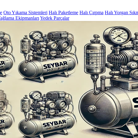
ge
Oto Yıkama Sistemleri
Halı Paketleme
Halı Çırpma
Halı Yorgan Sık
ağlama Ekipmanları
Yedek Parçalar