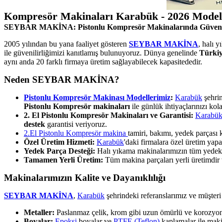
Kompresör Makinaları Karabük - 2026 Model
SEYBAR MAKİNA: Pistonlu Kompresör Makinalarında Güven
2005 yılından bu yana faaliyet gösteren
SEYBAR MAKİNA
, halı 
ile güvenilirliğimizi kanıtlamış bulunuyoruz. Dünya genelinde
Türkiy
aynı anda 20 farklı firmaya üretim sağlayabilecek kapasitededir.
Neden SEYBAR MAKİNA?
Pistonlu Kompresör Makinası Modellerimiz
:
Karabük
şehrin
Pistonlu Kompresör makinaları
ile günlük ihtiyaçlarınızı kola
2. El Pistonlu Kompresör Makinaları ve Garantisi:
Karabü
destek
garantisi veriyoruz.
2.El Pistonlu Kompresör makina
tamiri, bakımı, yedek parças
Özel Üretim Hizmeti:
Karabük
'daki firmalara özel üretim ya
Yedek Parça Desteği:
Halı yıkama makinalarımızın tüm yedek pa
Tamamen Yerli Üretim:
Tüm makina parçaları yerli üretimdir ve
Makinalarımızın Kalite ve Dayanıklılığı
SEYBAR MAKİNA
,
Karabük
şehrindeki referanslarımız ve müşteri
Metaller:
Paslanmaz çelik, krom gibi uzun ömürlü ve korozyona 
Boyalar:
Epoksi
boyalar ve
PTFE (Teflon)
kaplamalar ile makin