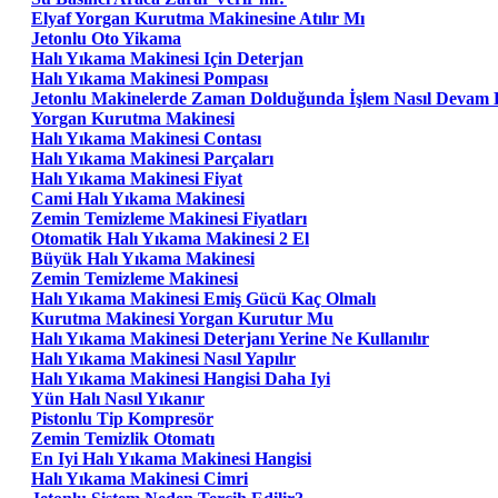
Elyaf Yorgan Kurutma Makinesine Atılır Mı
Jetonlu Oto Yikama
Halı Yıkama Makinesi Için Deterjan
Halı Yıkama Makinesi Pompası
Jetonlu Makinelerde Zaman Dolduğunda İşlem Nasıl Devam 
Yorgan Kurutma Makinesi
Halı Yıkama Makinesi Contası
Halı Yıkama Makinesi Parçaları
Halı Yıkama Makinesi Fiyat
Cami Halı Yıkama Makinesi
Zemin Temizleme Makinesi Fiyatları
Otomatik Halı Yıkama Makinesi 2 El
Büyük Halı Yıkama Makinesi
Zemin Temizleme Makinesi
Halı Yıkama Makinesi Emiş Gücü Kaç Olmalı
Kurutma Makinesi Yorgan Kurutur Mu
Halı Yıkama Makinesi Deterjanı Yerine Ne Kullanılır
Halı Yıkama Makinesi Nasıl Yapılır
Halı Yıkama Makinesi Hangisi Daha Iyi
Yün Halı Nasıl Yıkanır
Pistonlu Tip Kompresör
Zemin Temizlik Otomatı
En Iyi Halı Yıkama Makinesi Hangisi
Halı Yıkama Makinesi Cimri