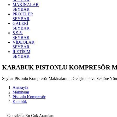
MAKİNALAR
SEYBAR
PROJELER
SEYBAR
GALERİ
SEYBAR
S.S.S.
SEYBAR
VİDEOLAR
SEYBAR
İLETİŞİM
SEYBAR
KARABUK PISTONLU KOMPRESÖR M
Seybar Pistonlu Kompresör Makinalarının Gelişimine ve Sektöre Y
Anasayfa
Makinalar
Pistonlu Kompresör
Karabük
Google'da En Çok Aranılan: