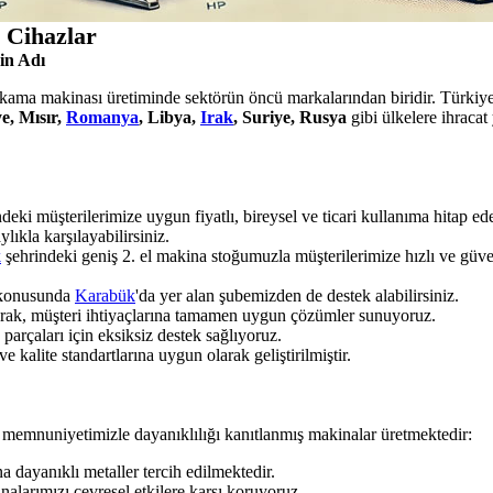
 Cihazlar
in Adı
yıkama makinası üretiminde sektörün öncü markalarından biridir. Türkiye'
e, Mısır,
Romanya
, Libya,
Irak
, Suriye, Rusya
gibi ülkelere ihraca
deki müşterilerimize uygun fiyatlı, bireysel ve ticari kullanıma hitap 
ylıkla karşılayabilirsiniz.
k
şehrindeki geniş 2. el makina stoğumuzla müşterilerimize hızlı ve güv
ı konusunda
Karabük
'da yer alan şubemizden de destek alabilirsiniz.
parak, müşteri ihtiyaçlarına tamamen uygun çözümler sunuyoruz.
rçaları için eksiksiz destek sağlıyoruz.
 kalite standartlarına uygun olarak geliştirilmiştir.
 memnuniyetimizle dayanıklılığı kanıtlanmış makinalar üretmektedir:
dayanıklı metaller tercih edilmektedir.
alarımızı çevresel etkilere karşı koruyoruz.