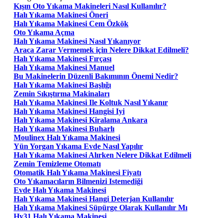
Kışın Oto Yıkama Makineleri Nasıl Kullanılır?
Halı Yıkama Makinesi Öneri
Halı Yıkama Makinesi Cem Özkök
Oto Yıkama Açma
Halı Yıkama Makinesi Nasıl Yıkanıyor
Araca Zarar Vermemek için Nelere Dikkat Edilmeli?
Halı Yıkama Makinesi Fırçası
Halı Yıkama Makinesi Manuel
Bu Makinelerin Düzenli Bakımının Önemi Nedir?
Halı Yıkama Makinesi Başlığı
Zemin Sıkıştırma Makinaları
Halı Yıkama Makinesi Ile Koltuk Nasıl Yıkanır
Halı Yıkama Makinesi Hangisi Iyi
Halı Yıkama Makinesi Kiralama Ankara
Halı Yıkama Makinesi Buharlı
Moulinex Halı Yıkama Makinesi
Yün Yorgan Yıkama Evde Nasıl Yapılır
Halı Yıkama Makinesi Alırken Nelere Dikkat Edilmeli
Zemin Temizleme Otomatı
Otomatik Halı Yıkama Makinesi Fiyatı
Oto Yıkamacıların Bilmenizi Istemediği
Evde Halı Yıkama Makinesi
Halı Yıkama Makinesi Hangi Deterjan Kullanılır
Halı Yıkama Makinesi Süpürge Olarak Kullanılır Mı
Hy31 Halı Yıkama Makinesi