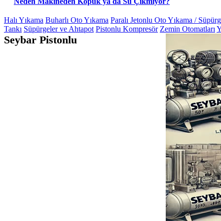
Neden Makineden Köpük ya da Su Çıkmıyor?
Halı Yıkama
Buharlı Oto Yıkama
Paralı Jetonlu Oto Yıkama / Süpür
Tankı
Süpürgeler ve Ahtapot
Pistonlu Kompresör
Zemin Otomatları
Y
Seybar Pistonlu