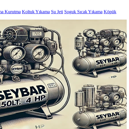
ma Kurutma
Koltuk Yıkama
Su Jeti
Soguk Sıcak Yıkama
Köpük