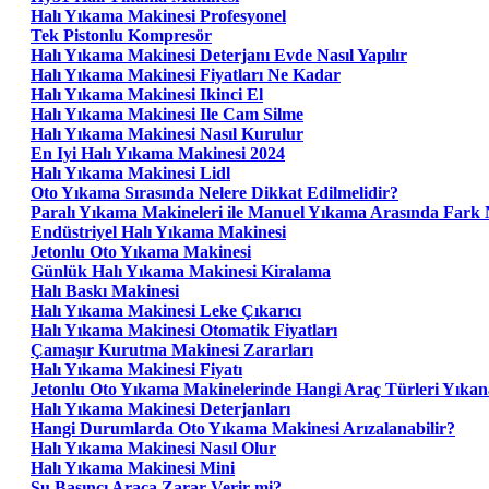
Halı Yıkama Makinesi Profesyonel
Tek Pistonlu Kompresör
Halı Yıkama Makinesi Deterjanı Evde Nasıl Yapılır
Halı Yıkama Makinesi Fiyatları Ne Kadar
Halı Yıkama Makinesi Ikinci El
Halı Yıkama Makinesi Ile Cam Silme
Halı Yıkama Makinesi Nasıl Kurulur
En Iyi Halı Yıkama Makinesi 2024
Halı Yıkama Makinesi Lidl
Oto Yıkama Sırasında Nelere Dikkat Edilmelidir?
Paralı Yıkama Makineleri ile Manuel Yıkama Arasında Fark 
Endüstriyel Halı Yıkama Makinesi
Jetonlu Oto Yıkama Makinesi
Günlük Halı Yıkama Makinesi Kiralama
Halı Baskı Makinesi
Halı Yıkama Makinesi Leke Çıkarıcı
Halı Yıkama Makinesi Otomatik Fiyatları
Çamaşır Kurutma Makinesi Zararları
Halı Yıkama Makinesi Fiyatı
Jetonlu Oto Yıkama Makinelerinde Hangi Araç Türleri Yıkana
Halı Yıkama Makinesi Deterjanları
Hangi Durumlarda Oto Yıkama Makinesi Arızalanabilir?
Halı Yıkama Makinesi Nasıl Olur
Halı Yıkama Makinesi Mini
Su Basıncı Araca Zarar Verir mi?