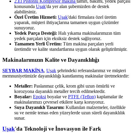
2.El Pistonlu Kompresör makina
tamiri, bakımı, yedek parçası
konusunda
Uşak
'da yer alan şubemizden de destek
alabilirsiniz.
Özel Üretim Hizmeti:
Uşak
'daki firmalara özel üretim
yaparak, müşteri ihtiyaçlarına tamamen uygun çözümler
sunuyoruz.
Yedek Parça Desteği:
Halı yıkama makinalarımızın tüm
yedek parçaları için eksiksiz destek sağlıyoruz.
Tamamen Yerli Üretim:
Tüm makina parçaları yerli
üretimdir ve kalite standartlarına uygun olarak geliştirilmiştir.
Makinalarımızın Kalite ve Dayanıklılığı
SEYBAR MAKİNA
,
Uşak
şehrindeki referanslarımız ve müşteri
memnuniyetimizle dayanıklılığı kanıtlanmış makinalar üretmektedir:
Metaller:
Paslanmaz çelik, krom gibi uzun ömürlü ve
korozyona dayanıklı metaller tercih edilmektedir.
Boyalar:
Epoksi
boyalar ve
PTFE (Teflon)
kaplamalar ile
makinalarımızı çevresel etkilere karşı koruyoruz.
Suya Dayanıklı Tasarım:
Kullanılan malzemeler, özellikle
su ve nemle temas eden yüzeylerde uzun süreli dayanıklılık
sunar.
Uşak
'da Teknoloji ve İnovasyon ile Fark