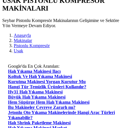
USAK PISTONLU KOMPRESÖR
MAKİNALARI
Seybar Pistonlu Kompresör Makinalarının Gelişimine ve Sektöre
Yön Vermeye Devam Ediyor.
Anasayfa
Makinalar
Pistonlu Kompresör
Uşak
Google'da En Çok Aranılan:
Halı Yıkama Makinesi Ilacı
Koltuk Ve Halı Yıkama Makinesi
Kurutma Makinesi Yorgan Kurutur Mu
Hangi Tür Temizlik Ürünleri Kullanılır?
Hy31 Halı Yıkama Makinesi
Büyük Halı Yıkama Makinesi
Hem Süpürge Hem Halı Yıkama Makinesi
Bu Makineler Çevreye Zararlı mı?
Jetonlu Oto Yıkama Makinelerinde Hangi Araç Türleri
Yıkanabilir?
Halı Shrink Paketleme Makinesi
Halı Yıkama Makinesi Market