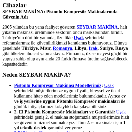
Cihazlar
SEYBAR MAKİNA: Pistonlu Kompresör Makinalarında
Güvenin Adı
2005 yılından bu yana faaliyet gösteren
SEYBAR MAKİNA
, halı
yıkama makinası üretiminde sektörün öncü markalarından biridir.
Türkiye'nin dört bir yanında, özellikle
Uşak
şehrindeki
referanslarımız ile güvenilirliğimizi kanıtlamış bulunuyoruz. Dünya
genelinde
Türkiye, Mısır,
Romanya
, Libya,
Irak
, Suriye, Rusya
gibi ülkelere ihracat yapmaktayız. Firmamız, öz sermayesi güçlü bir
yapıya sahip olup aynı anda 20 farklı firmaya üretim sağlayabilecek
kapasitededir.
Neden SEYBAR MAKİNA?
Pistonlu Kompresör Makinası Modellerimiz
:
Uşak
şehrindeki müşterilerimize uygun fiyatlı, bireysel ve ticari
kullanıma hitap eden modellerimiz bulunmaktadır. Ayrıca
ev
ve iş yerlerine uygun Pistonlu Kompresör makinaları
ile
günlük ihtiyaçlarınızı kolaylıkla karşılayabilirsiniz.
2. El Pistonlu Kompresör Makinaları ve Garantisi:
Uşak
şehrindeki geniş 2. el makina stoğumuzla müşterilerimize hızlı
ve güvenilir hizmet sunmaktayız. Tüm 2. el makinalar için
1
yıl teknik destek
garantisi veriyoruz.