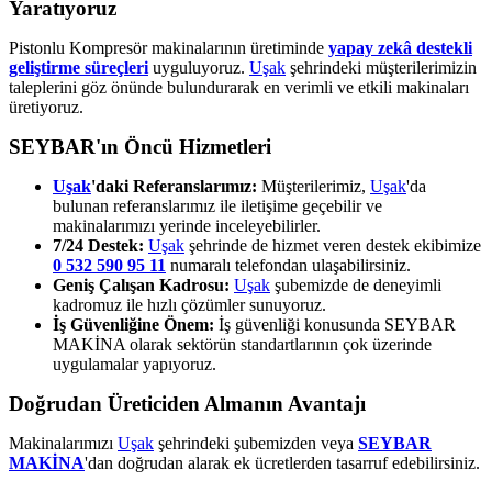
Yaratıyoruz
Pistonlu Kompresör makinalarının üretiminde
yapay zekâ destekli
geliştirme süreçleri
uyguluyoruz.
Uşak
şehrindeki müşterilerimizin
taleplerini göz önünde bulundurarak en verimli ve etkili makinaları
üretiyoruz.
SEYBAR'ın Öncü Hizmetleri
Uşak
'daki Referanslarımız:
Müşterilerimiz,
Uşak
'da
bulunan referanslarımız ile iletişime geçebilir ve
makinalarımızı yerinde inceleyebilirler.
7/24 Destek:
Uşak
şehrinde de hizmet veren destek ekibimize
0 532 590 95 11
numaralı telefondan ulaşabilirsiniz.
Geniş Çalışan Kadrosu:
Uşak
şubemizde de deneyimli
kadromuz ile hızlı çözümler sunuyoruz.
İş Güvenliğine Önem:
İş güvenliği konusunda SEYBAR
MAKİNA olarak sektörün standartlarının çok üzerinde
uygulamalar yapıyoruz.
Doğrudan Üreticiden Almanın Avantajı
Makinalarımızı
Uşak
şehrindeki şubemizden veya
SEYBAR
MAKİNA
'dan doğrudan alarak ek ücretlerden tasarruf edebilirsiniz.