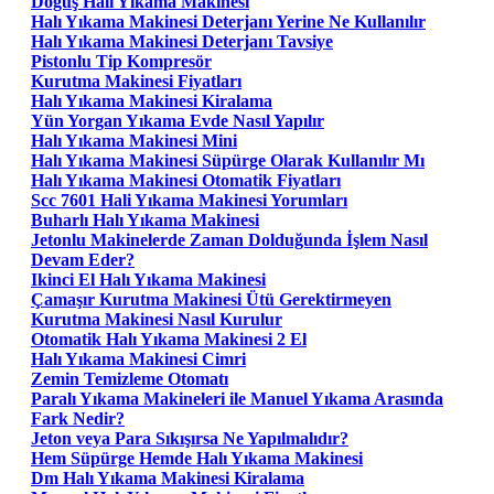
Doğuş Halı Yıkama Makinesi
Halı Yıkama Makinesi Deterjanı Yerine Ne Kullanılır
Halı Yıkama Makinesi Deterjanı Tavsiye
Pistonlu Tip Kompresör
Kurutma Makinesi Fiyatları
Halı Yıkama Makinesi Kiralama
Yün Yorgan Yıkama Evde Nasıl Yapılır
Halı Yıkama Makinesi Mini
Halı Yıkama Makinesi Süpürge Olarak Kullanılır Mı
Halı Yıkama Makinesi Otomatik Fiyatları
Scc 7601 Hali Yıkama Makinesi Yorumları
Buharlı Halı Yıkama Makinesi
Jetonlu Makinelerde Zaman Dolduğunda İşlem Nasıl
Devam Eder?
Ikinci El Halı Yıkama Makinesi
Çamaşır Kurutma Makinesi Ütü Gerektirmeyen
Kurutma Makinesi Nasıl Kurulur
Otomatik Halı Yıkama Makinesi 2 El
Halı Yıkama Makinesi Cimri
Zemin Temizleme Otomatı
Paralı Yıkama Makineleri ile Manuel Yıkama Arasında
Fark Nedir?
Jeton veya Para Sıkışırsa Ne Yapılmalıdır?
Hem Süpürge Hemde Halı Yıkama Makinesi
Dm Halı Yıkama Makinesi Kiralama