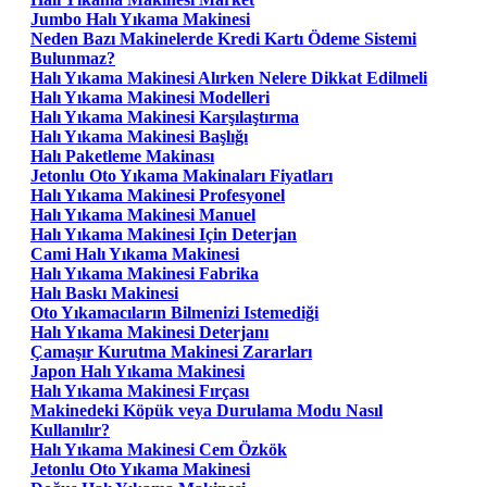
Jumbo Halı Yıkama Makinesi
Neden Bazı Makinelerde Kredi Kartı Ödeme Sistemi
Bulunmaz?
Halı Yıkama Makinesi Alırken Nelere Dikkat Edilmeli
Halı Yıkama Makinesi Modelleri
Halı Yıkama Makinesi Karşılaştırma
Halı Yıkama Makinesi Başlığı
Halı Paketleme Makinası
Jetonlu Oto Yıkama Makinaları Fiyatları
Halı Yıkama Makinesi Profesyonel
Halı Yıkama Makinesi Manuel
Halı Yıkama Makinesi Için Deterjan
Cami Halı Yıkama Makinesi
Halı Yıkama Makinesi Fabrika
Halı Baskı Makinesi
Oto Yıkamacıların Bilmenizi Istemediği
Halı Yıkama Makinesi Deterjanı
Çamaşır Kurutma Makinesi Zararları
Japon Halı Yıkama Makinesi
Halı Yıkama Makinesi Fırçası
Makinedeki Köpük veya Durulama Modu Nasıl
Kullanılır?
Halı Yıkama Makinesi Cem Özkök
Jetonlu Oto Yıkama Makinesi