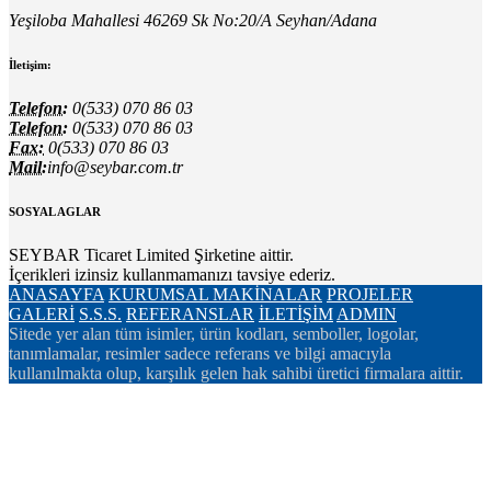
Yeşiloba Mahallesi 46269 Sk No:20/A Seyhan/Adana
İletişim:
Telefon:
0(533) 070 86 03
Telefon:
0(533) 070 86 03
Fax:
0(533) 070 86 03
Mail:
info@seybar.com.tr
SOSYAL AGLAR
SEYBAR Ticaret Limited Şirketine aittir.
İçerikleri izinsiz kullanmamanızı tavsiye ederiz.
ANASAYFA
KURUMSAL
MAKİNALAR
PROJELER
GALERİ
S.S.S.
REFERANSLAR
İLETİŞİM
ADMIN
Sitede yer alan tüm isimler, ürün kodları, semboller, logolar,
tanımlamalar, resimler sadece referans ve bilgi amacıyla
kullanılmakta olup, karşılık gelen hak sahibi üretici firmalara aittir.