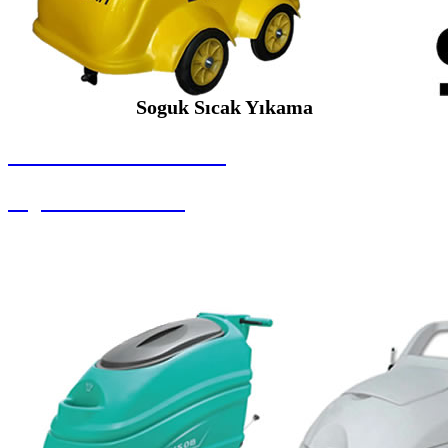
Soguk Sıcak Yıkama
SEYBAR MAKİNALARI
Soguk Sıcak Yıkama