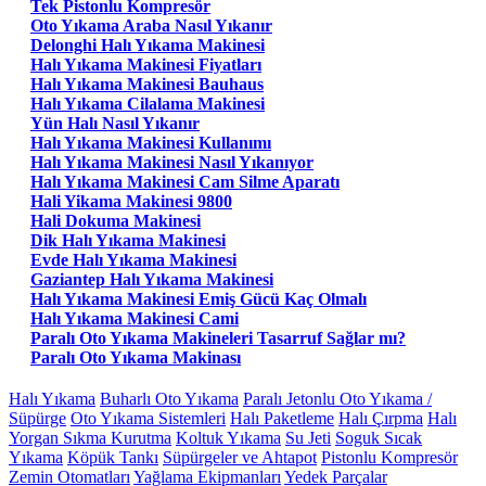
Tek Pistonlu Kompresör
Oto Yıkama Araba Nasıl Yıkanır
Delonghi Halı Yıkama Makinesi
Halı Yıkama Makinesi Fiyatları
Halı Yıkama Makinesi Bauhaus
Halı Yıkama Cilalama Makinesi
Yün Halı Nasıl Yıkanır
Halı Yıkama Makinesi Kullanımı
Halı Yıkama Makinesi Nasıl Yıkanıyor
Halı Yıkama Makinesi Cam Silme Aparatı
Hali Yikama Makinesi 9800
Hali Dokuma Makinesi
Dik Halı Yıkama Makinesi
Evde Halı Yıkama Makinesi
Gaziantep Halı Yıkama Makinesi
Halı Yıkama Makinesi Emiş Gücü Kaç Olmalı
Halı Yıkama Makinesi Cami
Paralı Oto Yıkama Makineleri Tasarruf Sağlar mı?
Paralı Oto Yıkama Makinası
Halı Yıkama
Buharlı Oto Yıkama
Paralı Jetonlu Oto Yıkama /
Süpürge
Oto Yıkama Sistemleri
Halı Paketleme
Halı Çırpma
Halı
Yorgan Sıkma Kurutma
Koltuk Yıkama
Su Jeti
Soguk Sıcak
Yıkama
Köpük Tankı
Süpürgeler ve Ahtapot
Pistonlu Kompresör
Zemin Otomatları
Yağlama Ekipmanları
Yedek Parçalar