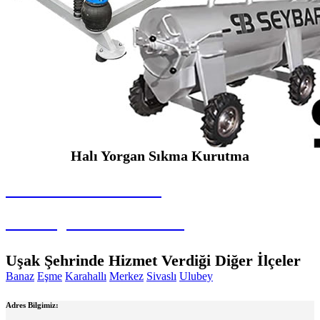
Halı Yorgan Sıkma Kurutma
SEYBAR MAKİNALARI
Halı Yorgan Sıkma Kurutma
Uşak Şehrinde Hizmet Verdiği Diğer İlçeler
Banaz
Eşme
Karahallı
Merkez
Sivaslı
Ulubey
Adres Bilgimiz: