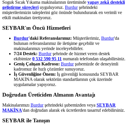
Soguk Sıcak Yıkama makinalarının üretiminde
yapay zekâ destekli
geliştirme süreçleri
uyguluyoruz.
Burdur
şehrindeki
müşterilerimizin taleplerini göz önünde bulundurarak en verimli ve
etkili makinaları üretiyoruz.
SEYBAR'ın Öncü Hizmetleri
Burdur
'daki Referanslarımız:
Müşterilerimiz,
Burdur
'da
bulunan referanslarımız ile iletişime geçebilir ve
makinalarımızı yerinde inceleyebilirler.
7/24 Destek:
Burdur
şehrinde de hizmet veren destek
ekibimize
0 532 590 95 11
numaralı telefondan ulaşabilirsiniz.
Geniş Çalışan Kadrosu:
Burdur
şubemizde de deneyimli
kadromuz ile hızlı çözümler sunuyoruz.
İş Güvenliğine Önem:
İş güvenliği konusunda SEYBAR
MAKİNA olarak sektörün standartlarının çok üzerinde
uygulamalar yapıyoruz.
Doğrudan Üreticiden Almanın Avantajı
Makinalarımızı
Burdur
şehrindeki şubemizden veya
SEYBAR
MAKİNA
'dan doğrudan alarak ek ücretlerden tasarruf edebilirsiniz.
SEYBAR ile Tanışın