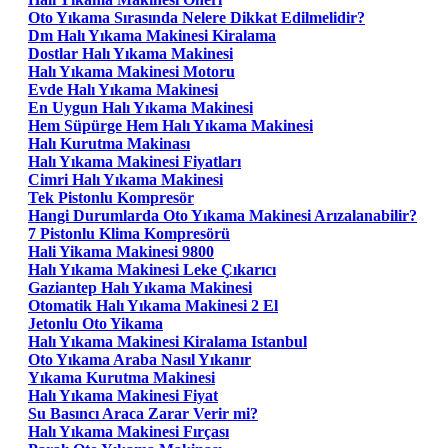
Oto Yıkama Sırasında Nelere Dikkat Edilmelidir?
Dm Halı Yıkama Makinesi Kiralama
Dostlar Halı Yıkama Makinesi
Halı Yıkama Makinesi Motoru
Evde Halı Yıkama Makinesi
En Uygun Halı Yıkama Makinesi
Hem Süpürge Hem Halı Yıkama Makinesi
Halı Kurutma Makinası
Halı Yıkama Makinesi Fiyatları
Cimri Halı Yıkama Makinesi
Tek Pistonlu Kompresör
Hangi Durumlarda Oto Yıkama Makinesi Arızalanabilir?
7 Pistonlu Klima Kompresörü
Hali Yikama Makinesi 9800
Halı Yıkama Makinesi Leke Çıkarıcı
Gaziantep Halı Yıkama Makinesi
Otomatik Halı Yıkama Makinesi 2 El
Jetonlu Oto Yikama
Halı Yıkama Makinesi Kiralama Istanbul
Oto Yıkama Araba Nasıl Yıkanır
Yıkama Kurutma Makinesi
Halı Yıkama Makinesi Fiyat
Su Basıncı Araca Zarar Verir mi?
Halı Yıkama Makinesi Fırçası