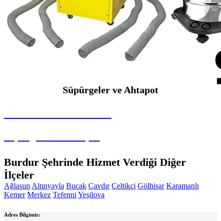
Süpürgeler ve Ahtapot
SEYBAR MAKİNALARI
Süpürgeler ve Ahtapot
Burdur Şehrinde Hizmet Verdiği Diğer
İlçeler
Ağlasun
Altınyayla
Bucak
Çavdır
Çeltikçi
Gölhisar
Karamanlı
Kemer
Merkez
Tefenni
Yeşilova
Adres Bilgimiz: