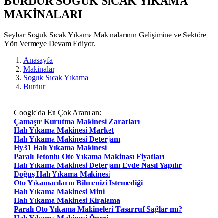
BURDUR SOGUK SıCAK YıKAMA
MAKİNALARI
Seybar Soguk Sıcak Yıkama Makinalarının Gelişimine ve Sektöre
Yön Vermeye Devam Ediyor.
Anasayfa
Makinalar
Soguk Sıcak Yıkama
Burdur
Google'da En Çok Aranılan:
Çamaşır Kurutma Makinesi Zararları
Halı Yıkama Makinesi Market
Halı Yıkama Makinesi Deterjanı
Hy31 Halı Yıkama Makinesi
Paralı Jetonlu Oto Yıkama Makinası Fiyatları
Halı Yıkama Makinesi Deterjanı Evde Nasıl Yapılır
Doğuş Halı Yıkama Makinesi
Oto Yıkamacıların Bilmenizi Istemediği
Halı Yıkama Makinesi Mini
Halı Yıkama Makinesi Kiralama
Paralı Oto Yıkama Makineleri Tasarruf Sağlar mı?
Halı Yıkama Makinesi Öneri