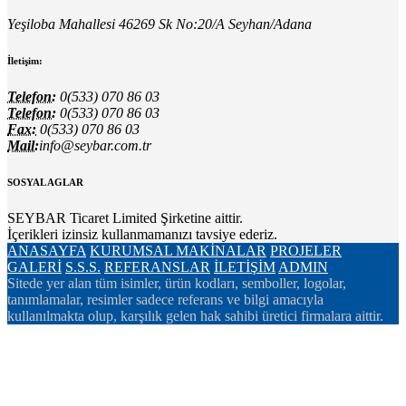
Yeşiloba Mahallesi 46269 Sk No:20/A Seyhan/Adana
İletişim:
Telefon:
0(533) 070 86 03
Telefon:
0(533) 070 86 03
Fax:
0(533) 070 86 03
Mail:
info@seybar.com.tr
SOSYAL AGLAR
SEYBAR Ticaret Limited Şirketine aittir.
İçerikleri izinsiz kullanmamanızı tavsiye ederiz.
ANASAYFA
KURUMSAL
MAKİNALAR
PROJELER
GALERİ
S.S.S.
REFERANSLAR
İLETİŞİM
ADMIN
Sitede yer alan tüm isimler, ürün kodları, semboller, logolar,
tanımlamalar, resimler sadece referans ve bilgi amacıyla
kullanılmakta olup, karşılık gelen hak sahibi üretici firmalara aittir.