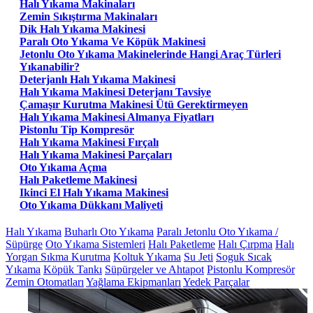
Halı Yıkama Makinaları
Zemin Sıkıştırma Makinaları
Dik Halı Yıkama Makinesi
Paralı Oto Yıkama Ve Köpük Makinesi
Jetonlu Oto Yıkama Makinelerinde Hangi Araç Türleri
Yıkanabilir?
Deterjanlı Halı Yıkama Makinesi
Halı Yıkama Makinesi Deterjanı Tavsiye
Çamaşır Kurutma Makinesi Ütü Gerektirmeyen
Halı Yıkama Makinesi Almanya Fiyatları
Pistonlu Tip Kompresör
Halı Yıkama Makinesi Fırçalı
Halı Yıkama Makinesi Parçaları
Oto Yıkama Açma
Halı Paketleme Makinesi
Ikinci El Halı Yıkama Makinesi
Oto Yıkama Dükkanı Maliyeti
Halı Yıkama
Buharlı Oto Yıkama
Paralı Jetonlu Oto Yıkama /
Süpürge
Oto Yıkama Sistemleri
Halı Paketleme
Halı Çırpma
Halı
Yorgan Sıkma Kurutma
Koltuk Yıkama
Su Jeti
Soguk Sıcak
Yıkama
Köpük Tankı
Süpürgeler ve Ahtapot
Pistonlu Kompresör
Zemin Otomatları
Yağlama Ekipmanları
Yedek Parçalar