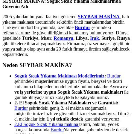
SEYBAR MAKİNA: Soguk Sıcak Yıkama Makinalarında
Güvenin Adı
2005 yılından bu yana faaliyet gösteren
SEYBAR MAKİNA
, halı
yıkama makinası üretiminde sektörün öncü markalarından biridir.
Türkiye'nin dört bir yanında, özellikle
Burdur
şehrindeki
referanslarımız ile güvenilirliğimizi kanıtlamış bulunuyoruz. Dünya
genelinde
Türkiye, Mısır,
Romanya
, Libya,
Irak
, Suriye, Rusya
gibi ülkelere ihracat yapmaktayız. Firmamız, öz sermayesi güçlü bir
yapıya sahip olup aynı anda 20 farklı firmaya üretim sağlayabilecek
kapasitededir.
Neden SEYBAR MAKİNA?
Soguk Sıcak Yıkama Makinası Modellerimiz
:
Burdur
şehrindeki müşterilerimize uygun fiyatlı, bireysel ve ticari
kullanıma hitap eden modellerimiz bulunmaktadır. Ayrıca
ev
ve iş yerlerine uygun Soguk Sıcak Yıkama makinaları
ile
günlük ihtiyaçlarınızı kolaylıkla karşılayabilirsiniz.
2. El Soguk Sıcak Yıkama Makinaları ve Garantisi:
Burdur
şehrindeki geniş 2. el makina stoğumuzla
müşterilerimize hızlı ve güvenilir hizmet sunmaktayız. Tüm 2.
el makinalar için
1 yıl teknik destek
garantisi veriyoruz.
2.El Soguk Sıcak Yıkama makina
tamiri, bakımı, yedek
parçası konusunda
Burdur
'da yer alan şubemizden de destek