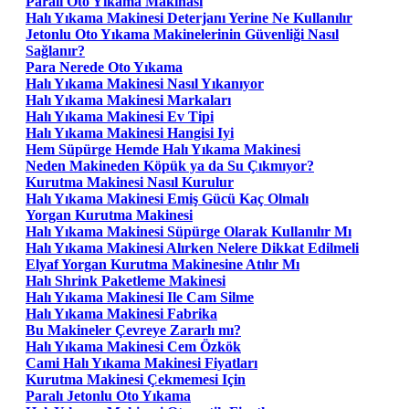
Paralı Oto Yıkama Makinası
Halı Yıkama Makinesi Deterjanı Yerine Ne Kullanılır
Jetonlu Oto Yıkama Makinelerinin Güvenliği Nasıl
Sağlanır?
Para Nerede Oto Yıkama
Halı Yıkama Makinesi Nasıl Yıkanıyor
Halı Yıkama Makinesi Markaları
Halı Yıkama Makinesi Ev Tipi
Halı Yıkama Makinesi Hangisi Iyi
Hem Süpürge Hemde Halı Yıkama Makinesi
Neden Makineden Köpük ya da Su Çıkmıyor?
Kurutma Makinesi Nasıl Kurulur
Halı Yıkama Makinesi Emiş Gücü Kaç Olmalı
Yorgan Kurutma Makinesi
Halı Yıkama Makinesi Süpürge Olarak Kullanılır Mı
Halı Yıkama Makinesi Alırken Nelere Dikkat Edilmeli
Elyaf Yorgan Kurutma Makinesine Atılır Mı
Halı Shrink Paketleme Makinesi
Halı Yıkama Makinesi Ile Cam Silme
Halı Yıkama Makinesi Fabrika
Bu Makineler Çevreye Zararlı mı?
Halı Yıkama Makinesi Cem Özkök
Cami Halı Yıkama Makinesi Fiyatları
Kurutma Makinesi Çekmemesi Için
Paralı Jetonlu Oto Yıkama