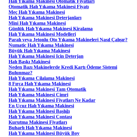
Halı Yıkama Makinesi Otomatik Fiyatları
Otomatik Halı Yıkama Makinesi Fiyatı
Meç Halı Yıkama Makinesi
Halı Yıkama Makinesi Deterjanları
Mini Halı Yıkama Makinesi
Günlük Halı Yıkama Makinesi Kiralama
Halı Yıkama Makinesi Modelleri
Paralı veya Jetonlu Oto Yıkama Makineleri Nasıl Çalışır?
Numatic Halı Yıkama Makinesi
Büyük Halı Yıkama Makinesi
Halı Yıkama Makinesi Için Deterjan
Halı Baskı Makinesi
Neden Bazı Makinelerde Kredi Kartı Ödeme Sistemi
Bulunmaz?
Halı Yıkama Cilalama Makinesi
8 Fırça Halı Yıkama Makinesi
Halı Yıkama Makinesi Tam Otomatik
Halı Yıkama Makinesi Cimri
Halı Yıkama Makinesi Fiyatları Ne Kadar
En Ucuz Halı Yıkama Makinesi
Halı Yıkama Makinesi Başlığı
Halı Yıkama Makinesi Contası
Kurutma Makinesi Fiyatları
Buharlı Halı Yıkama Makinesi
Halı Yıkama Makinesi Büyük Boy