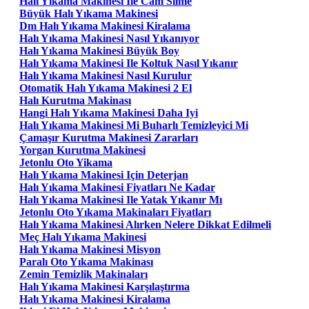
Halı Yıkama Makinesi Ile Cam Silme
Büyük Halı Yıkama Makinesi
Dm Halı Yıkama Makinesi Kiralama
Halı Yıkama Makinesi Nasıl Yıkanıyor
Halı Yıkama Makinesi Büyük Boy
Halı Yıkama Makinesi Ile Koltuk Nasıl Yıkanır
Halı Yıkama Makinesi Nasıl Kurulur
Otomatik Halı Yıkama Makinesi 2 El
Halı Kurutma Makinası
Hangi Halı Yıkama Makinesi Daha Iyi
Halı Yıkama Makinesi Mi Buharlı Temizleyici Mi
Çamaşır Kurutma Makinesi Zararları
Yorgan Kurutma Makinesi
Jetonlu Oto Yikama
Halı Yıkama Makinesi Için Deterjan
Halı Yıkama Makinesi Fiyatları Ne Kadar
Halı Yıkama Makinesi Ile Yatak Yıkanır Mı
Jetonlu Oto Yıkama Makinaları Fiyatları
Halı Yıkama Makinesi Alırken Nelere Dikkat Edilmeli
Meç Halı Yıkama Makinesi
Halı Yıkama Makinesi Misyon
Paralı Oto Yıkama Makinası
Zemin Temizlik Makinaları
Halı Yıkama Makinesi Karşılaştırma
Halı Yıkama Makinesi Kiralama