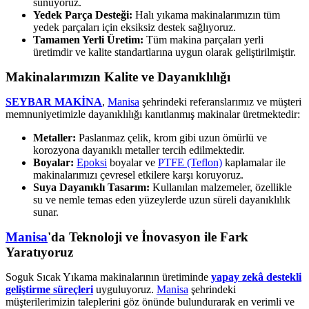
sunuyoruz.
Yedek Parça Desteği:
Halı yıkama makinalarımızın tüm
yedek parçaları için eksiksiz destek sağlıyoruz.
Tamamen Yerli Üretim:
Tüm makina parçaları yerli
üretimdir ve kalite standartlarına uygun olarak geliştirilmiştir.
Makinalarımızın Kalite ve Dayanıklılığı
SEYBAR MAKİNA
,
Manisa
şehrindeki referanslarımız ve müşteri
memnuniyetimizle dayanıklılığı kanıtlanmış makinalar üretmektedir:
Metaller:
Paslanmaz çelik, krom gibi uzun ömürlü ve
korozyona dayanıklı metaller tercih edilmektedir.
Boyalar:
Epoksi
boyalar ve
PTFE (Teflon)
kaplamalar ile
makinalarımızı çevresel etkilere karşı koruyoruz.
Suya Dayanıklı Tasarım:
Kullanılan malzemeler, özellikle
su ve nemle temas eden yüzeylerde uzun süreli dayanıklılık
sunar.
Manisa
'da Teknoloji ve İnovasyon ile Fark
Yaratıyoruz
Soguk Sıcak Yıkama makinalarının üretiminde
yapay zekâ destekli
geliştirme süreçleri
uyguluyoruz.
Manisa
şehrindeki
müşterilerimizin taleplerini göz önünde bulundurarak en verimli ve