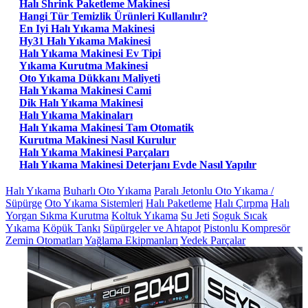
Halı Shrink Paketleme Makinesi
Hangi Tür Temizlik Ürünleri Kullanılır?
En Iyi Halı Yıkama Makinesi
Hy31 Halı Yıkama Makinesi
Halı Yıkama Makinesi Ev Tipi
Yıkama Kurutma Makinesi
Oto Yıkama Dükkanı Maliyeti
Halı Yıkama Makinesi Cami
Dik Halı Yıkama Makinesi
Halı Yıkama Makinaları
Halı Yıkama Makinesi Tam Otomatik
Kurutma Makinesi Nasıl Kurulur
Halı Yıkama Makinesi Parçaları
Halı Yıkama Makinesi Deterjanı Evde Nasıl Yapılır
Halı Yıkama
Buharlı Oto Yıkama
Paralı Jetonlu Oto Yıkama /
Süpürge
Oto Yıkama Sistemleri
Halı Paketleme
Halı Çırpma
Halı
Yorgan Sıkma Kurutma
Koltuk Yıkama
Su Jeti
Soguk Sıcak
Yıkama
Köpük Tankı
Süpürgeler ve Ahtapot
Pistonlu Kompresör
Zemin Otomatları
Yağlama Ekipmanları
Yedek Parçalar