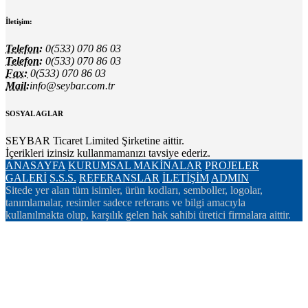
İletişim:
Telefon:
0(533) 070 86 03
Telefon:
0(533) 070 86 03
Fax:
0(533) 070 86 03
Mail:
info@seybar.com.tr
SOSYAL AGLAR
SEYBAR Ticaret Limited Şirketine aittir.
İçerikleri izinsiz kullanmamanızı tavsiye ederiz.
ANASAYFA
KURUMSAL
MAKİNALAR
PROJELER
GALERİ
S.S.S.
REFERANSLAR
İLETİŞİM
ADMIN
Sitede yer alan tüm isimler, ürün kodları, semboller, logolar,
tanımlamalar, resimler sadece referans ve bilgi amacıyla
kullanılmakta olup, karşılık gelen hak sahibi üretici firmalara aittir.