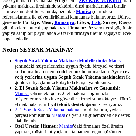
2005 yılından bu yana faaliyet gösteren
SEYBAR MAKİNA
, halı
yıkama makinası üretiminde sektörün öncü markalarından biridir.
Türkiye'nin dört bir yanında, özellikle
Manisa
şehrindeki
referanslarımız ile güvenilirliğimizi kanıtlamış bulunuyoruz. Dünya
genelinde
Türkiye, Mısır,
Romanya
, Libya,
Irak
, Suriye, Rusya
gibi ülkelere ihracat yapmaktayız. Firmamız, öz sermayesi güçlü bir
yapıya sahip olup aynı anda 20 farklı firmaya üretim sağlayabilecek
kapasitededir.
Neden SEYBAR MAKİNA?
Soguk Sıcak Yıkama Makinası Modellerimiz
:
Manisa
şehrindeki müşterilerimize uygun fiyatlı, bireysel ve ticari
kullanıma hitap eden modellerimiz bulunmaktadır. Ayrıca
ev
ve iş yerlerine uygun Soguk Sıcak Yıkama makinaları
ile
günlük ihtiyaçlarınızı kolaylıkla karşılayabilirsiniz.
2. El Soguk Sıcak Yıkama Makinaları ve Garantisi:
Manisa
şehrindeki geniş 2. el makina stoğumuzla
müşterilerimize hızlı ve güvenilir hizmet sunmaktayız. Tüm 2.
el makinalar için
1 yıl teknik destek
garantisi veriyoruz.
2.El Soguk Sıcak Yıkama makina
tamiri, bakımı, yedek
parçası konusunda
Manisa
'da yer alan şubemizden de destek
alabilirsiniz.
Özel Üretim Hizmeti:
Manisa
'daki firmalara özel üretim
yaparak, müşteri ihtiyaçlarına tamamen uygun çözümler