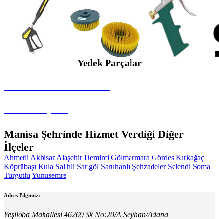
Yedek Parçalar
SEYBAR MAKİNALARI
Yedek Parçalar
Manisa Şehrinde Hizmet Verdiği Diğer
İlçeler
Ahmetli
Akhisar
Alaşehir
Demirci
Gölmarmara
Gördes
Kırkağaç
Köprübaşı
Kula
Salihli
Sarıgöl
Saruhanlı
Şehzadeler
Selendi
Soma
Turgutlu
Yunusemre
Adres Bilgimiz:
Yeşiloba Mahallesi 46269 Sk No:20/A Seyhan/Adana