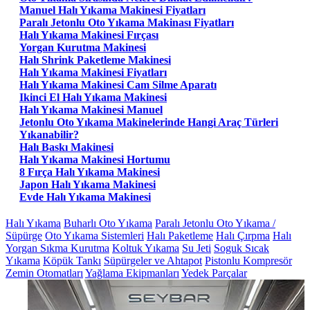
Manuel Halı Yıkama Makinesi Fiyatları
Paralı Jetonlu Oto Yıkama Makinası Fiyatları
Halı Yıkama Makinesi Fırçası
Yorgan Kurutma Makinesi
Halı Shrink Paketleme Makinesi
Halı Yıkama Makinesi Fiyatları
Halı Yıkama Makinesi Cam Silme Aparatı
Ikinci El Halı Yıkama Makinesi
Halı Yıkama Makinesi Manuel
Jetonlu Oto Yıkama Makinelerinde Hangi Araç Türleri
Yıkanabilir?
Halı Baskı Makinesi
Halı Yıkama Makinesi Hortumu
8 Fırça Halı Yıkama Makinesi
Japon Halı Yıkama Makinesi
Evde Halı Yıkama Makinesi
Halı Yıkama
Buharlı Oto Yıkama
Paralı Jetonlu Oto Yıkama /
Süpürge
Oto Yıkama Sistemleri
Halı Paketleme
Halı Çırpma
Halı
Yorgan Sıkma Kurutma
Koltuk Yıkama
Su Jeti
Soguk Sıcak
Yıkama
Köpük Tankı
Süpürgeler ve Ahtapot
Pistonlu Kompresör
Zemin Otomatları
Yağlama Ekipmanları
Yedek Parçalar