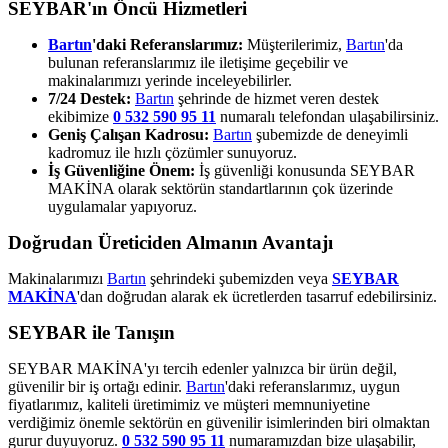
SEYBAR'ın Öncü Hizmetleri
Bartın
'daki Referanslarımız:
Müşterilerimiz,
Bartın
'da
bulunan referanslarımız ile iletişime geçebilir ve
makinalarımızı yerinde inceleyebilirler.
7/24 Destek:
Bartın
şehrinde de hizmet veren destek
ekibimize
0 532 590 95 11
numaralı telefondan ulaşabilirsiniz.
Geniş Çalışan Kadrosu:
Bartın
şubemizde de deneyimli
kadromuz ile hızlı çözümler sunuyoruz.
İş Güvenliğine Önem:
İş güvenliği konusunda SEYBAR
MAKİNA olarak sektörün standartlarının çok üzerinde
uygulamalar yapıyoruz.
Doğrudan Üreticiden Almanın Avantajı
Makinalarımızı
Bartın
şehrindeki şubemizden veya
SEYBAR
MAKİNA
'dan doğrudan alarak ek ücretlerden tasarruf edebilirsiniz.
SEYBAR ile Tanışın
SEYBAR MAKİNA'yı tercih edenler yalnızca bir ürün değil,
güvenilir bir iş ortağı edinir.
Bartın
'daki referanslarımız, uygun
fiyatlarımız, kaliteli üretimimiz ve müşteri memnuniyetine
verdiğimiz önemle sektörün en güvenilir isimlerinden biri olmaktan
gurur duyuyoruz.
0 532 590 95 11
numaramızdan bize ulaşabilir,