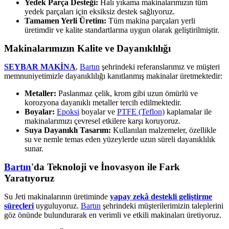
Yedek Parça Desteği:
Halı yıkama makinalarımızın tüm
yedek parçaları için eksiksiz destek sağlıyoruz.
Tamamen Yerli Üretim:
Tüm makina parçaları yerli
üretimdir ve kalite standartlarına uygun olarak geliştirilmiştir.
Makinalarımızın Kalite ve Dayanıklılığı
SEYBAR MAKİNA
,
Bartın
şehrindeki referanslarımız ve müşteri
memnuniyetimizle dayanıklılığı kanıtlanmış makinalar üretmektedir:
Metaller:
Paslanmaz çelik, krom gibi uzun ömürlü ve
korozyona dayanıklı metaller tercih edilmektedir.
Boyalar:
Epoksi
boyalar ve
PTFE (Teflon)
kaplamalar ile
makinalarımızı çevresel etkilere karşı koruyoruz.
Suya Dayanıklı Tasarım:
Kullanılan malzemeler, özellikle
su ve nemle temas eden yüzeylerde uzun süreli dayanıklılık
sunar.
Bartın
'da Teknoloji ve İnovasyon ile Fark
Yaratıyoruz
Su Jeti makinalarının üretiminde
yapay zekâ destekli geliştirme
süreçleri
uyguluyoruz.
Bartın
şehrindeki müşterilerimizin taleplerini
göz önünde bulundurarak en verimli ve etkili makinaları üretiyoruz.