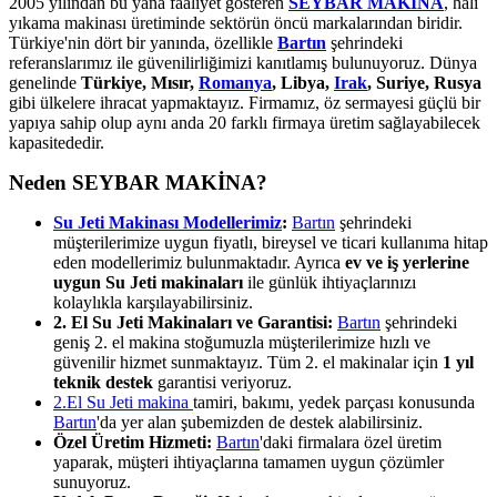
2005 yılından bu yana faaliyet gösteren
SEYBAR MAKİNA
, halı
yıkama makinası üretiminde sektörün öncü markalarından biridir.
Türkiye'nin dört bir yanında, özellikle
Bartın
şehrindeki
referanslarımız ile güvenilirliğimizi kanıtlamış bulunuyoruz. Dünya
genelinde
Türkiye, Mısır,
Romanya
, Libya,
Irak
, Suriye, Rusya
gibi ülkelere ihracat yapmaktayız. Firmamız, öz sermayesi güçlü bir
yapıya sahip olup aynı anda 20 farklı firmaya üretim sağlayabilecek
kapasitededir.
Neden SEYBAR MAKİNA?
Su Jeti Makinası Modellerimiz
:
Bartın
şehrindeki
müşterilerimize uygun fiyatlı, bireysel ve ticari kullanıma hitap
eden modellerimiz bulunmaktadır. Ayrıca
ev ve iş yerlerine
uygun Su Jeti makinaları
ile günlük ihtiyaçlarınızı
kolaylıkla karşılayabilirsiniz.
2. El Su Jeti Makinaları ve Garantisi:
Bartın
şehrindeki
geniş 2. el makina stoğumuzla müşterilerimize hızlı ve
güvenilir hizmet sunmaktayız. Tüm 2. el makinalar için
1 yıl
teknik destek
garantisi veriyoruz.
2.El Su Jeti makina
tamiri, bakımı, yedek parçası konusunda
Bartın
'da yer alan şubemizden de destek alabilirsiniz.
Özel Üretim Hizmeti:
Bartın
'daki firmalara özel üretim
yaparak, müşteri ihtiyaçlarına tamamen uygun çözümler
sunuyoruz.