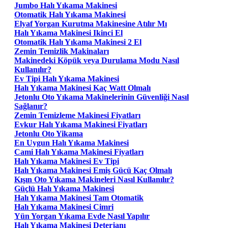
Jumbo Halı Yıkama Makinesi
Otomatik Halı Yıkama Makinesi
Elyaf Yorgan Kurutma Makinesine Atılır Mı
Halı Yıkama Makinesi Ikinci El
Otomatik Halı Yıkama Makinesi 2 El
Zemin Temizlik Makinaları
Makinedeki Köpük veya Durulama Modu Nasıl
Kullanılır?
Ev Tipi Halı Yıkama Makinesi
Halı Yıkama Makinesi Kaç Watt Olmalı
Jetonlu Oto Yıkama Makinelerinin Güvenliği Nasıl
Sağlanır?
Zemin Temizleme Makinesi Fiyatları
Evkur Halı Yıkama Makinesi Fiyatları
Jetonlu Oto Yikama
En Uygun Halı Yıkama Makinesi
Cami Halı Yıkama Makinesi Fiyatları
Halı Yıkama Makinesi Ev Tipi
Halı Yıkama Makinesi Emiş Gücü Kaç Olmalı
Kışın Oto Yıkama Makineleri Nasıl Kullanılır?
Güçlü Halı Yıkama Makinesi
Halı Yıkama Makinesi Tam Otomatik
Halı Yıkama Makinesi Cimri
Yün Yorgan Yıkama Evde Nasıl Yapılır
Halı Yıkama Makinesi Deterjanı