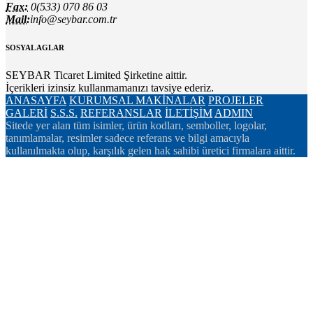
Fax:
0(533) 070 86 03
Mail:
info@seybar.com.tr
SOSYAL AGLAR
SEYBAR Ticaret Limited Şirketine aittir.
İçerikleri izinsiz kullanmamanızı tavsiye ederiz.
ANASAYFA
KURUMSAL
MAKİNALAR
PROJELER
GALERİ
S.S.S.
REFERANSLAR
İLETİŞİM
ADMIN
Sitede yer alan tüm isimler, ürün kodları, semboller, logolar,
tanımlamalar, resimler sadece referans ve bilgi amacıyla
kullanılmakta olup, karşılık gelen hak sahibi üretici firmalara aittir.