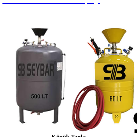
Paralı Jetonlu Oto Yıkama / Süpürge
Köpük Tankı