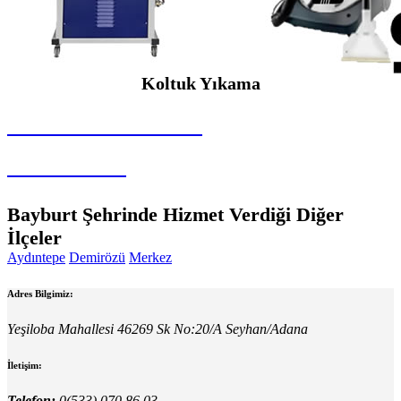
Koltuk Yıkama
SEYBAR MAKİNALARI
Koltuk Yıkama
Bayburt Şehrinde Hizmet Verdiği Diğer
İlçeler
Aydıntepe
Demirözü
Merkez
Adres Bilgimiz:
Yeşiloba Mahallesi 46269 Sk No:20/A Seyhan/Adana
İletişim:
Telefon:
0(533) 070 86 03