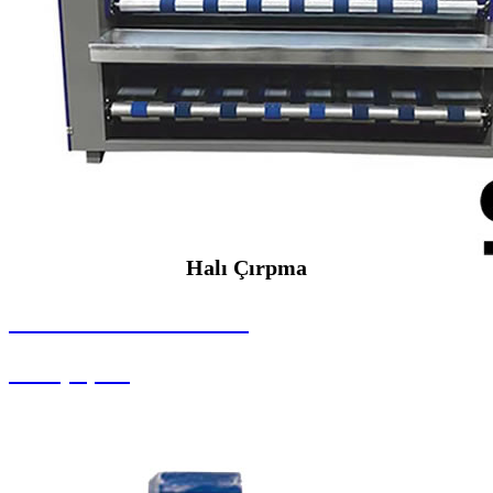
Halı Çırpma
SEYBAR MAKİNALARI
Halı Çırpma