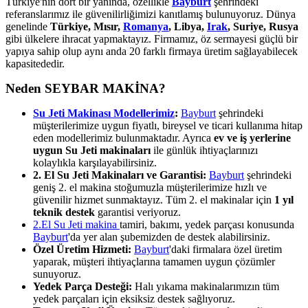
Türkiye'nin dört bir yanında, özellikle
Bayburt
şehrindeki
referanslarımız ile güvenilirliğimizi kanıtlamış bulunuyoruz. Dünya
genelinde
Türkiye, Mısır,
Romanya
, Libya,
Irak
, Suriye, Rusya
gibi ülkelere ihracat yapmaktayız. Firmamız, öz sermayesi güçlü bir
yapıya sahip olup aynı anda 20 farklı firmaya üretim sağlayabilecek
kapasitededir.
Neden SEYBAR MAKİNA?
Su Jeti Makinası Modellerimiz
:
Bayburt
şehrindeki
müşterilerimize uygun fiyatlı, bireysel ve ticari kullanıma hitap
eden modellerimiz bulunmaktadır. Ayrıca
ev ve iş yerlerine
uygun Su Jeti makinaları
ile günlük ihtiyaçlarınızı
kolaylıkla karşılayabilirsiniz.
2. El Su Jeti Makinaları ve Garantisi:
Bayburt
şehrindeki
geniş 2. el makina stoğumuzla müşterilerimize hızlı ve
güvenilir hizmet sunmaktayız. Tüm 2. el makinalar için
1 yıl
teknik destek
garantisi veriyoruz.
2.El Su Jeti makina
tamiri, bakımı, yedek parçası konusunda
Bayburt
'da yer alan şubemizden de destek alabilirsiniz.
Özel Üretim Hizmeti:
Bayburt
'daki firmalara özel üretim
yaparak, müşteri ihtiyaçlarına tamamen uygun çözümler
sunuyoruz.
Yedek Parça Desteği:
Halı yıkama makinalarımızın tüm
yedek parçaları için eksiksiz destek sağlıyoruz.