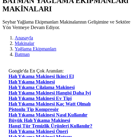
BATMAN YAĞLAMA EKIPMANLARı
MAKİNALARI
Seybar Yağlama Ekipmanları Makinalarının Gelişimine ve Sektöre
Yön Vermeye Devam Ediyor.
Anasayfa
Makinalar
Yağlama Ekipmanları
Batman
Google'da En Çok Aranılan:
Halı Yıkama Makinesi Ikinci El
Halı Yıkama Makinesi
Halı Yıkama Cilalama Makinesi
Halı Yıkama Makinesi Hangisi Daha Iyi
Halı Yıkama Makinesi Ev Tipi
Halı Yıkama Makinesi Kaç Watt Olmalı
Pistonlu Tip Kompresör
Halı Yıkama Makinesi Nasıl Kullanılır
Büyük Halı Yıkama Makinesi
Hangi Tür Temizlik Ürünleri Kullanılır?
Halı Yıkama Makinesi Öneri
Halı Yıkama Makinesi Motoru