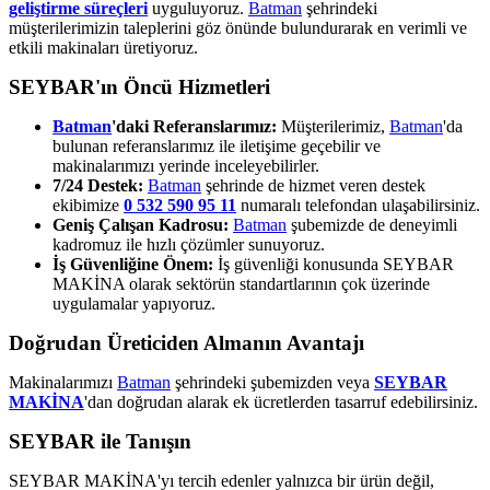
geliştirme süreçleri
uyguluyoruz.
Batman
şehrindeki
müşterilerimizin taleplerini göz önünde bulundurarak en verimli ve
etkili makinaları üretiyoruz.
SEYBAR'ın Öncü Hizmetleri
Batman
'daki Referanslarımız:
Müşterilerimiz,
Batman
'da
bulunan referanslarımız ile iletişime geçebilir ve
makinalarımızı yerinde inceleyebilirler.
7/24 Destek:
Batman
şehrinde de hizmet veren destek
ekibimize
0 532 590 95 11
numaralı telefondan ulaşabilirsiniz.
Geniş Çalışan Kadrosu:
Batman
şubemizde de deneyimli
kadromuz ile hızlı çözümler sunuyoruz.
İş Güvenliğine Önem:
İş güvenliği konusunda SEYBAR
MAKİNA olarak sektörün standartlarının çok üzerinde
uygulamalar yapıyoruz.
Doğrudan Üreticiden Almanın Avantajı
Makinalarımızı
Batman
şehrindeki şubemizden veya
SEYBAR
MAKİNA
'dan doğrudan alarak ek ücretlerden tasarruf edebilirsiniz.
SEYBAR ile Tanışın
SEYBAR MAKİNA'yı tercih edenler yalnızca bir ürün değil,