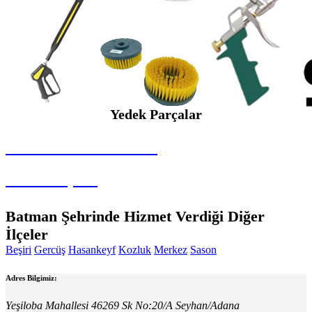
Yedek Parçalar
SEYBAR MAKİNALARI
Yedek Parçalar
Batman Şehrinde Hizmet Verdiği Diğer
İlçeler
Beşiri
Gercüş
Hasankeyf
Kozluk
Merkez
Sason
Adres Bilgimiz:
Yeşiloba Mahallesi 46269 Sk No:20/A Seyhan/Adana