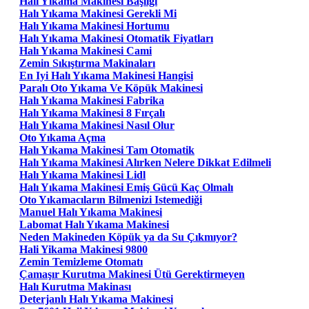
Halı Yıkama Makinesi Başlığı
Halı Yıkama Makinesi Gerekli Mi
Halı Yıkama Makinesi Hortumu
Halı Yıkama Makinesi Otomatik Fiyatları
Halı Yıkama Makinesi Cami
Zemin Sıkıştırma Makinaları
En Iyi Halı Yıkama Makinesi Hangisi
Paralı Oto Yıkama Ve Köpük Makinesi
Halı Yıkama Makinesi Fabrika
Halı Yıkama Makinesi 8 Fırçalı
Halı Yıkama Makinesi Nasıl Olur
Oto Yıkama Açma
Halı Yıkama Makinesi Tam Otomatik
Halı Yıkama Makinesi Alırken Nelere Dikkat Edilmeli
Halı Yıkama Makinesi Lidl
Halı Yıkama Makinesi Emiş Gücü Kaç Olmalı
Oto Yıkamacıların Bilmenizi Istemediği
Manuel Halı Yıkama Makinesi
Labomat Halı Yıkama Makinesi
Neden Makineden Köpük ya da Su Çıkmıyor?
Hali Yikama Makinesi 9800
Zemin Temizleme Otomatı
Çamaşır Kurutma Makinesi Ütü Gerektirmeyen
Halı Kurutma Makinası
Deterjanlı Halı Yıkama Makinesi