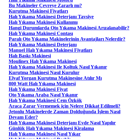
Bu Makineler Çevreye Zararlı mı?
Kurutma Makinesi Fiyatları
Halı Yıkama Makinesi Deterjanı Tavsiye
Halı Yıkama Makinesi Kullanımı
Hangi Durumlarda Oto Yıkama Makinesi Arızalanabilir?
Halı Yıkama Makinesi Contası
Paralı Oto Yıkama Makinelerinin Avantajları Nelerdir?
Halı Yıkama Makinesi Deterjanı
Manuel Halı Yıkama Makinesi Fiyatları
Halı Baskı Makinesi
Moulinex Halı Yıkama Makinesi
Halı Yıkama Makinesi Ile Koltuk Nasıl Yıkanır
Kurutma Makinesi Nasıl Kurulur
Elyaf Yorgan Kurutma Makinesine Atılır Mı
800 Watt Halı Yıkama Makinesi
Halı Yıkama Makinesi Fiyat
Oto Yıkama Araba Nasıl Yıkanır
Halı Yıkama Makinesi Cem Özkök
Araca Zarar Vermemek için Nelere Dikkat Edilmeli?
Jetonlu Makinelerde Zaman Dolduğunda İşlem Nasıl
Devam Eder?
Halı Yıkama Makinesi Deterjanı Evde Nasıl Yapılır
Günlük Halı Yıkama Makinesi Kiralama
Halı Yıkama Makinesi Nasıl Yıkar