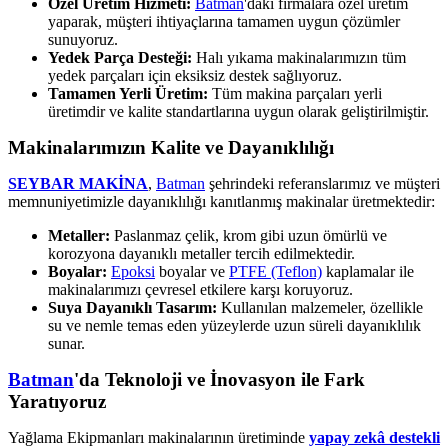
Özel Üretim Hizmeti:
Batman
'daki firmalara özel üretim
yaparak, müşteri ihtiyaçlarına tamamen uygun çözümler
sunuyoruz.
Yedek Parça Desteği:
Halı yıkama makinalarımızın tüm
yedek parçaları için eksiksiz destek sağlıyoruz.
Tamamen Yerli Üretim:
Tüm makina parçaları yerli
üretimdir ve kalite standartlarına uygun olarak geliştirilmiştir.
Makinalarımızın Kalite ve Dayanıklılığı
SEYBAR MAKİNA
,
Batman
şehrindeki referanslarımız ve müşteri
memnuniyetimizle dayanıklılığı kanıtlanmış makinalar üretmektedir:
Metaller:
Paslanmaz çelik, krom gibi uzun ömürlü ve
korozyona dayanıklı metaller tercih edilmektedir.
Boyalar:
Epoksi
boyalar ve
PTFE (Teflon)
kaplamalar ile
makinalarımızı çevresel etkilere karşı koruyoruz.
Suya Dayanıklı Tasarım:
Kullanılan malzemeler, özellikle
su ve nemle temas eden yüzeylerde uzun süreli dayanıklılık
sunar.
Batman
'da Teknoloji ve İnovasyon ile Fark
Yaratıyoruz
Yağlama Ekipmanları makinalarının üretiminde
yapay zekâ destekli