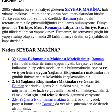
Güvenin Adı
2005 yılından bu yana faaliyet gösteren
SEYBAR MAKİNA
, halı
yıkama makinası üretiminde sektörün öncü markalarından biridir.
Türkiye'nin dört bir yanında, özellikle
Batman
şehrindeki
referanslarımız ile güvenilirliğimizi kanıtlamış bulunuyoruz. Dünya
genelinde
Türkiye, Mısır,
Romanya
, Libya,
Irak
, Suriye, Rusya
gibi ülkelere ihracat yapmaktayız. Firmamız, öz sermayesi güçlü bir
yapıya sahip olup aynı anda 20 farklı firmaya üretim sağlayabilecek
kapasitededir.
Neden SEYBAR MAKİNA?
Yağlama Ekipmanları Makinası Modellerimiz
:
Batman
şehrindeki müşterilerimize uygun fiyatlı, bireysel ve ticari
kullanıma hitap eden modellerimiz bulunmaktadır. Ayrıca
ev
ve iş yerlerine uygun Yağlama Ekipmanları makinaları
ile
günlük ihtiyaçlarınızı kolaylıkla karşılayabilirsiniz.
2. El Yağlama Ekipmanları Makinaları ve Garantisi:
Batman
şehrindeki geniş 2. el makina stoğumuzla
müşterilerimize hızlı ve güvenilir hizmet sunmaktayız. Tüm 2.
el makinalar için
1 yıl teknik destek
garantisi veriyoruz.
2.El Yağlama Ekipmanları makina
tamiri, bakımı, yedek
parçası konusunda
Batman
'da yer alan şubemizden de destek
alabilirsiniz.