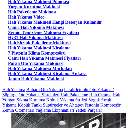
Halı Yıkama Makinesi Pompası
Yorgan Kurutma Makinesi
Halı Paketleme Makinası
Halı Yıkama Video
Halı Yıkama Makinesi Hangi Deterjan Kullanılır
Cimri Halı Yıkama Makinesi
Zemin Temizleme Makinesi Fiyatları
Hy31 Halı Yıkama Makinesi
Halı Shrink Paketleme Makinesi
Halı Yıkama Makinesi Kiralama
7 Pistonlu Klima Kompresörü
Cami Halı Yıkama Makinesi Fiyatları
Paralı Oto Yıkama Makinası
Halı Yıkama Makinesi Markaları
Halı Yıkama Makinesi Kiralama Ankara
Japon Halı Yıkama Makinesi
Halı Yıkama
Buharlı Oto Yıkama
Paralı Jetonlu Oto Yıkama /
Süpürge
Oto Yıkama Sistemleri
Halı Paketleme
Halı Çırpma
Halı
Yorgan Sıkma Kurutma
Koltuk Yıkama
Su Jeti
Soguk Sıcak
Yıkama
Köpük Tankı
Süpürgeler ve Ahtapot
Pistonlu Kompresör
Zemin Otomatları
Yağlama Ekipmanları
Yedek Parçalar