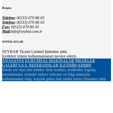
İletişim:
Telefon:
0(533) 070 86 03
Telefon:
0(533) 070 86 03
Fax:
0(533) 070 86 03
Mail:
info@seybar.com.tr
SOSYAL AGLAR
SEYBAR Ticaret Limited Şirketine aittir.
İçerikleri izinsiz kullanmamanızı tavsiye ederiz.
ANASAYFA
KURUMSAL
MAKİNALAR
PROJELER
GALERİ
S.S.S.
REFERANSLAR
İLETİŞİM
ADMIN
Sitede yer alan tüm isimler, ürün kodları, semboller, logolar,
tanımlamalar, resimler sadece referans ve bilgi amacıyla
kullanılmakta olup, karşılık gelen hak sahibi üretici firmalara aittir.