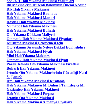
Scc 7601 Hali Yıkama Makinesi Yorumları
Bu Makinelerin Düzenli Bakımının Önemi Nedir?
Dik Halı Yıkama Makinesi
Halı Yıkama Makinesi Bauhaus
Halı Yıkama Makinesi Manuel
Dostlar Halı Yıkama Makinesi
Numatic Halı Yıkama Makinesi
Halı Yıkama Makinesi Buharlı
Oto Yıkama Dükkanı Maliyeti
Otomatik Halı Yıkama Makinesi Fiyatları
Kurutma Makinesi Çekmemesi Için
Oto Yıkama Sırasında Nelere Dikkat Edilmelidir?
Halı Yıkama Makinesi Fiyatı
Mini Halı Yıkama Makinesi
Otomatik Halı Yıkama Makinesi Fiyatı
Paralı Jetonlu Oto Yıkama Makinası Fiyatları
Buharlı Halı Yıkama Makinesi
Jetonlu Oto Yıkama Makinelerinin Güvenliği Nasıl
Sağlanır?
Dm Halı Yıkama Makinesi Kiralama
Halı Yıkama Makinesi Mi Buharlı Temizleyici Mi
Gaziantep Halı Yıkama Makinesi
Halı Yıkama Makinesi Fırçası
Jetonlu Oto Yıkama Makinesi
Halı Yıkama Makinesi Almanya Fiyatları